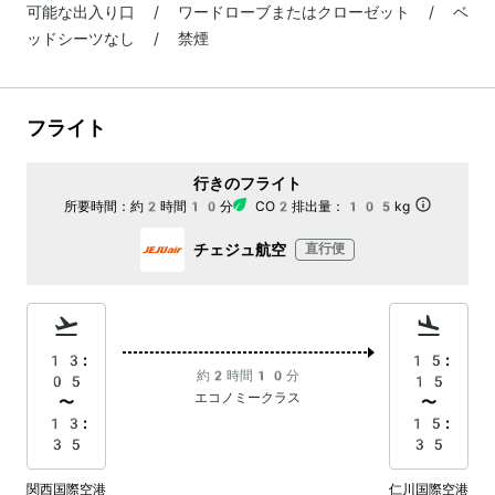
可能な出入り口 / ワードローブまたはクローゼット / ベ
ッドシーツなし / 禁煙
フライト
行きのフライト
所要時間：
約2時間10分
CO2排出量：
105kg
チェジュ航空
直行便
13:
15:
約2時間10分
05
15
エコノミークラス
〜
〜
13:
15:
35
35
関西国際空港
仁川国際空港