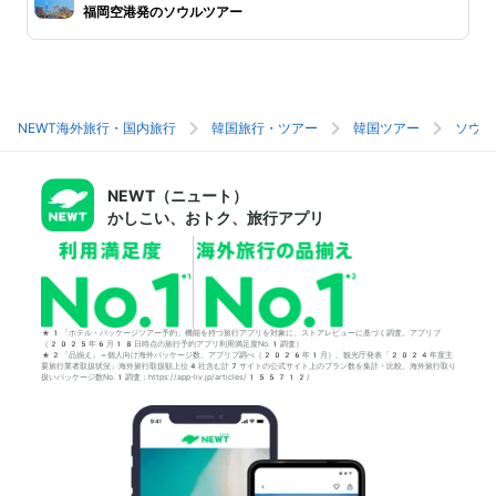
福岡空港発のソウルツアー
NEWT海外旅行・国内旅行
韓国旅行・ツアー
韓国ツアー
ソウル
NEWT（ニュート）
かしこい、おトク、旅行アプリ
*1「ホテル・パッケージツアー予約」機能を持つ旅行アプリを対象に、ストアレビューに基づく調査。アプリブ
（2025年6月18日時点の旅行予約アプリ利用満足度No.1調査）
*2「品揃え」＝個人向け海外パッケージ数。アプリブ調べ（2026年1月）。観光庁発表「2024年度主
要旅行業者取扱状況」海外旅行取扱額上位4社含む計7サイトの公式サイト上のプラン数を集計・比較。海外旅行取り
扱いパッケージ数No.1調査：https://app-liv.jp/articles/155712/