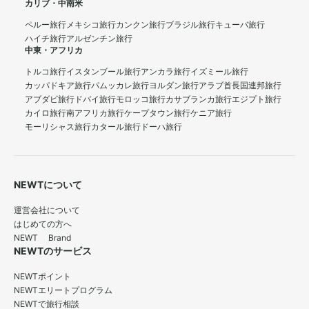
カリブ・中南米
ペルー旅行
メキシコ旅行
カンクン旅行
ブラジル旅行
キューバ旅行
ハイチ旅行
アルゼンチン旅行
中東・アフリカ
トルコ旅行
イスタンブール旅行
アンカラ旅行
イズミール旅行
カッパドキア旅行
パムッカレ旅行
ヨルダン旅行
アラブ首長国連邦旅行
アブダビ旅行
ドバイ旅行
モロッコ旅行
カサブランカ旅行
エジプト旅行
カイロ旅行
南アフリカ旅行
ケープタウン旅行
ケニア旅行
モーリシャス旅行
カタール旅行
ドーハ旅行
NEWTについて
運営会社について
はじめての方へ
NEWT Brand
NEWTのサービス
NEWTポイント
NEWTエリートプログラム
NEWTで旅行相談