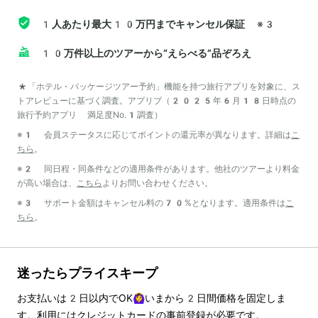
1人あたり最大10万円までキャンセル保証
※3
10万件以上のツアーから“えらべる”品ぞろえ
*「ホテル・パッケージツアー予約」機能を持つ旅行アプリを対象に、ス
トアレビューに基づく調査。アプリブ（2025年6月18日時点の
旅行予約アプリ 満足度No.1調査）
※1 会員ステータスに応じてポイントの還元率が異なります。詳細は
こ
ちら
。
※2 同日程・同条件などの適用条件があります。他社のツアーより料金
が高い場合は、
こちら
よりお問い合わせください。
※3 サポート金額はキャンセル料の70%となります。適用条件は
こ
ちら
。
迷ったらプライスキープ
お支払いは
2
日以内でOK🙆‍♀️いまから
2
日間価格を固定しま
す。利用にはクレジットカードの事前登録が必要です。