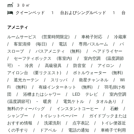
30㎡
クイーンベッド 1 台およびシングルベッド 1 台
アメニティ
ルームサービス (営業時間限定) / 車椅子対応 / 冷蔵庫
/ 客室清掃 (毎日) / 電話 / 専用バスルーム / バ
スローブ / バスアメニティ (無料) / ヘアドライヤー
/ セーフティボックス (客室内) / 室内空調 (温度調節
可) - 冷房 / 高級寝具 / 防音室 / アイロン /
アイロン台 (要リクエスト) / ボトルウォーター (無料)
/ 遮光カーテン / スリッパ / 衛星チャンネル / Wi
Fi (無料) / 有線インターネット (無料) / 羽毛掛け布
団 / 浴槽またはシャワー / LED テレビ / 室内空調
(温度調節可) - 暖房 / 電気ケトル / タオルあり /
無料のティーバッグ / インスタントコーヒー / 石鹸 /
シャンプー / トイレットペーパー / ガイドブックまたは
おすすめ情報 / 洗濯洗剤 / 点字表記 / トイレ便器近
くの手すり / ドアベル / 電話の通知 / 車椅子で利用