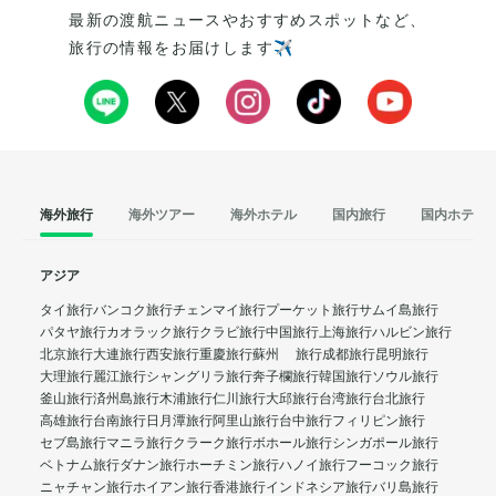
最新の渡航ニュースやおすすめスポットなど、
旅行の情報をお届けします✈️
海外旅行
海外ツアー
海外ホテル
国内旅行
国内ホテル
アジア
タイ旅行
バンコク旅行
チェンマイ旅行
プーケット旅行
サムイ島旅行
パタヤ旅行
カオラック旅行
クラビ旅行
中国旅行
上海旅行
ハルビン旅行
北京旅行
大連旅行
西安旅行
重慶旅行
蘇州 旅行
成都旅行
昆明旅行
大理旅行
麗江旅行
シャングリラ旅行
奔子欄旅行
韓国旅行
ソウル旅行
釜山旅行
済州島旅行
木浦旅行
仁川旅行
大邱旅行
台湾旅行
台北旅行
高雄旅行
台南旅行
日月潭旅行
阿里山旅行
台中旅行
フィリピン旅行
セブ島旅行
マニラ旅行
クラーク旅行
ボホール旅行
シンガポール旅行
ベトナム旅行
ダナン旅行
ホーチミン旅行
ハノイ旅行
フーコック旅行
ニャチャン旅行
ホイアン旅行
香港旅行
インドネシア旅行
バリ島旅行