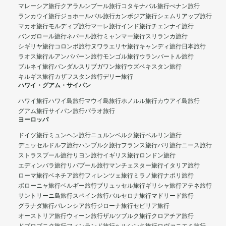
マレーシア旅行
クアラルンプール旅行
コタキナバル旅行
ぺナン旅行
ランカウイ旅行
ジョホールバル旅行
カンボジア旅行
シェムリアップ旅行
マカオ旅行
モルディブ旅行
マーレ旅行
インド旅行
チェンナイ旅行
バンガロール旅行
ネパール旅行
ミャンマー旅行
スリランカ旅行
シギリヤ旅行
コロンボ旅行
ヌワラエリヤ旅行
キャンディ旅行
日本旅行
ラオス旅行
ルアンパバーン旅行
モンゴル旅行
ウランバートル旅行
ブルネイ旅行
バンダルスリブガワン旅行
ウズベキスタン旅行
キルギス旅行
カザフスタン旅行
デリー旅行
ハワイ・グアム・サイパン
ハワイ旅行
ハワイ島旅行
マウイ島旅行
ホノルル旅行
カウアイ島旅行
グアム旅行
サイパン旅行
パラオ旅行
ヨーロッパ
ドイツ旅行
ミュンヘン旅行
ニュルンベルク旅行
ベルリン旅行
デュッセルドルフ旅行
ハンブルク旅行
フランス旅行
パリ旅行
ニース旅行
ストラスブール旅行
リヨン旅行
イギリス旅行
ロンドン旅行
エディンバラ旅行
リバプール旅行
マンチェスター旅行
イタリア旅行
ローマ旅行
ベネチア旅行
フィレンツェ旅行
ミラノ旅行
ナポリ旅行
ボローニャ旅行
ベルギー旅行
ブリュッセル旅行
ギリシャ旅行
アテネ旅行
サントリーニ島旅行
スペイン旅行
バルセロナ旅行
マドリード旅行
グラナダ旅行
バレンシア旅行
ジローナ旅行
セビリア旅行
オーストリア旅行
ウィーン旅行
ザルツブルク旅行
クロアチア旅行