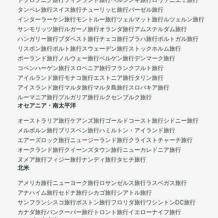
ドブロブニク旅行
フィンランド旅行
ヘルシンキ旅行
ロヴァニエミ旅行
タンペレ旅行
スイス旅行
チューリッヒ旅行
バーゼル旅行
インターラーケン旅行
モントルー旅行
ツェルマット旅行
ルツェルン旅行
サンモリッツ旅行
ルガーノ旅行
オランダ旅行
アムステルダム旅行
ハンガリー旅行
ブダペスト旅行
チェコ旅行
プラハ旅行
ポルトガル旅行
リスボン旅行
ポルト旅行
スウェーデン旅行
ストックホルム旅行
ポーランド旅行
ノルウェー旅行
ベルゲン旅行
デンマーク旅行
コペンハーゲン旅行
スロベニア旅行
フランクフルト旅行
アイルランド旅行
モナコ旅行
エストニア旅行
タリン旅行
アイスランド旅行
マルタ旅行
マルタ島旅行
スロバキア旅行
ルーマニア旅行
ブルガリア旅行
ルクセンブルク旅行
オセアニア・南太平洋
オーストラリア旅行
ケアンズ旅行
ゴールドコースト旅行
シドニー旅行
メルボルン旅行
ブリスベン旅行
ハミルトン・アイランド旅行
エアーズロック旅行
ニュージーランド旅行
クライストチャーチ旅行
オークランド旅行
クイーンズタウン旅行
ニューカレドニア旅行
ヌメア旅行
フィジー旅行
ナンディ旅行
タヒチ旅行
北米
アメリカ旅行
ニューヨーク旅行
ロサンゼルス旅行
ラスベガス旅行
アナハイム旅行
セドナ旅行
シカゴ旅行
シアトル旅行
サンフランシスコ旅行
ボストン旅行
フロリダ旅行
ワシントンDC旅行
カナダ旅行
バンクーバー旅行
トロント旅行
イエローナイフ旅行