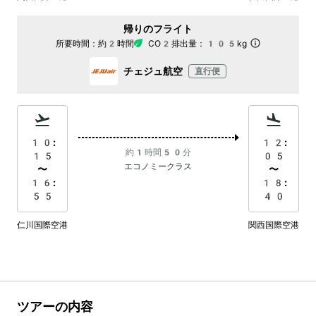
帰りのフライト
所要時間：
約2時間
CO2排出量：
105kg
チェジュ航空
直行便
10:
12:
約1時間50分
15
05
エコノミークラス
〜
〜
16:
18:
55
40
仁川国際空港
関西国際空港
ツアーの内容