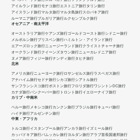
アイルランド旅行
モナコ旅行
エストニア旅行
タリン旅行
アイスランド旅行
マルタ旅行
マルタ島旅行
スロバキア旅行
ルーマニア旅行
ブルガリア旅行
ルクセンブルク旅行
オセアニア・南太平洋
オーストラリア旅行
ケアンズ旅行
ゴールドコースト旅行
シドニー旅行
メルボルン旅行
ブリスベン旅行
ハミルトン・アイランド旅行
エアーズロック旅行
ニュージーランド旅行
クライストチャーチ旅行
オークランド旅行
クイーンズタウン旅行
ニューカレドニア旅行
ヌメア旅行
フィジー旅行
ナンディ旅行
タヒチ旅行
北米
アメリカ旅行
ニューヨーク旅行
ロサンゼルス旅行
ラスベガス旅行
アナハイム旅行
セドナ旅行
シカゴ旅行
シアトル旅行
サンフランシスコ旅行
ボストン旅行
フロリダ旅行
ワシントンDC旅行
カナダ旅行
バンクーバー旅行
トロント旅行
イエローナイフ旅行
カリブ・中南米
ペルー旅行
メキシコ旅行
カンクン旅行
ブラジル旅行
キューバ旅行
ハイチ旅行
アルゼンチン旅行
中東・アフリカ
トルコ旅行
イスタンブール旅行
アンカラ旅行
イズミール旅行
カッパドキア旅行
パムッカレ旅行
ヨルダン旅行
アラブ首長国連邦旅行