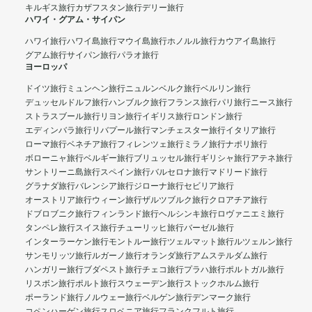
キルギス旅行
カザフスタン旅行
デリー旅行
ハワイ・グアム・サイパン
ハワイ旅行
ハワイ島旅行
マウイ島旅行
ホノルル旅行
カウアイ島旅行
グアム旅行
サイパン旅行
パラオ旅行
ヨーロッパ
ドイツ旅行
ミュンヘン旅行
ニュルンベルク旅行
ベルリン旅行
デュッセルドルフ旅行
ハンブルク旅行
フランス旅行
パリ旅行
ニース旅行
ストラスブール旅行
リヨン旅行
イギリス旅行
ロンドン旅行
エディンバラ旅行
リバプール旅行
マンチェスター旅行
イタリア旅行
ローマ旅行
ベネチア旅行
フィレンツェ旅行
ミラノ旅行
ナポリ旅行
ボローニャ旅行
ベルギー旅行
ブリュッセル旅行
ギリシャ旅行
アテネ旅行
サントリーニ島旅行
スペイン旅行
バルセロナ旅行
マドリード旅行
グラナダ旅行
バレンシア旅行
ジローナ旅行
セビリア旅行
オーストリア旅行
ウィーン旅行
ザルツブルク旅行
クロアチア旅行
ドブロブニク旅行
フィンランド旅行
ヘルシンキ旅行
ロヴァニエミ旅行
タンペレ旅行
スイス旅行
チューリッヒ旅行
バーゼル旅行
インターラーケン旅行
モントルー旅行
ツェルマット旅行
ルツェルン旅行
サンモリッツ旅行
ルガーノ旅行
オランダ旅行
アムステルダム旅行
ハンガリー旅行
ブダペスト旅行
チェコ旅行
プラハ旅行
ポルトガル旅行
リスボン旅行
ポルト旅行
スウェーデン旅行
ストックホルム旅行
ポーランド旅行
ノルウェー旅行
ベルゲン旅行
デンマーク旅行
コペンハーゲン旅行
スロベニア旅行
フランクフルト旅行