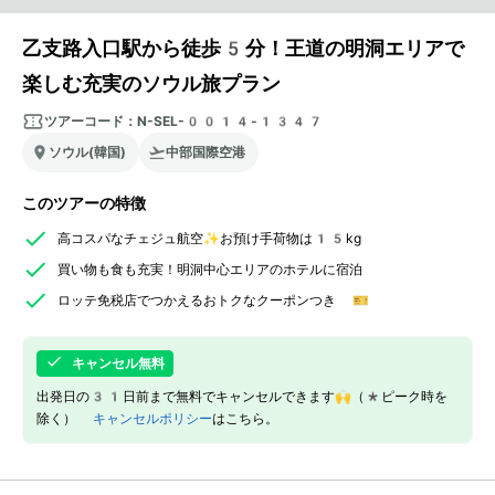
乙支路入口駅から徒歩5分！王道の明洞エリアで
楽しむ充実のソウル旅プラン
ツアーコード：
N-SEL-0014-1347
ソウル(韓国)
中部国際空港
このツアーの特徴
高コスパなチェジュ航空✨お預け手荷物は15kg
買い物も食も充実！明洞中心エリアのホテルに宿泊
ロッテ免税店でつかえるおトクなクーポンつき 🎫
キャンセル無料
出発日の31日前まで無料でキャンセルできます🙌（*ピーク時を
除く）
キャンセルポリシー
はこちら。