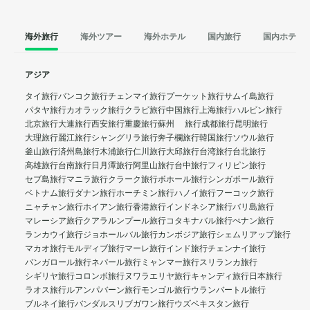
海外旅行
海外ツアー
海外ホテル
国内旅行
国内ホテル
アジア
タイ旅行
バンコク旅行
チェンマイ旅行
プーケット旅行
サムイ島旅行
パタヤ旅行
カオラック旅行
クラビ旅行
中国旅行
上海旅行
ハルビン旅行
北京旅行
大連旅行
西安旅行
重慶旅行
蘇州 旅行
成都旅行
昆明旅行
大理旅行
麗江旅行
シャングリラ旅行
奔子欄旅行
韓国旅行
ソウル旅行
釜山旅行
済州島旅行
木浦旅行
仁川旅行
大邱旅行
台湾旅行
台北旅行
高雄旅行
台南旅行
日月潭旅行
阿里山旅行
台中旅行
フィリピン旅行
セブ島旅行
マニラ旅行
クラーク旅行
ボホール旅行
シンガポール旅行
ベトナム旅行
ダナン旅行
ホーチミン旅行
ハノイ旅行
フーコック旅行
ニャチャン旅行
ホイアン旅行
香港旅行
インドネシア旅行
バリ島旅行
マレーシア旅行
クアラルンプール旅行
コタキナバル旅行
ぺナン旅行
ランカウイ旅行
ジョホールバル旅行
カンボジア旅行
シェムリアップ旅行
マカオ旅行
モルディブ旅行
マーレ旅行
インド旅行
チェンナイ旅行
バンガロール旅行
ネパール旅行
ミャンマー旅行
スリランカ旅行
シギリヤ旅行
コロンボ旅行
ヌワラエリヤ旅行
キャンディ旅行
日本旅行
ラオス旅行
ルアンパバーン旅行
モンゴル旅行
ウランバートル旅行
ブルネイ旅行
バンダルスリブガワン旅行
ウズベキスタン旅行