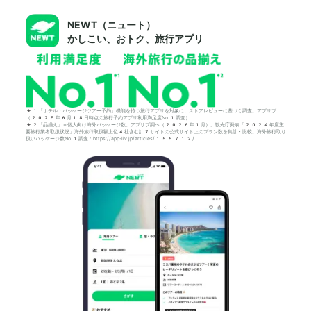
NEWT（ニュート）
かしこい、おトク、旅行アプリ
*1「ホテル・パッケージツアー予約」機能を持つ旅行アプリを対象に、ストアレビューに基づく調査。アプリブ
（2025年6月18日時点の旅行予約アプリ利用満足度No.1調査）
*2「品揃え」＝個人向け海外パッケージ数。アプリブ調べ（2026年1月）。観光庁発表「2024年度主
要旅行業者取扱状況」海外旅行取扱額上位4社含む計7サイトの公式サイト上のプラン数を集計・比較。海外旅行取り
扱いパッケージ数No.1調査：https://app-liv.jp/articles/155712/