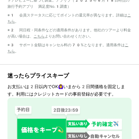
トアレビューに基づく調査。アプリブ（2025年6月18日時点の
旅行予約アプリ 満足度No.1調査）
※1 会員ステータスに応じてポイントの還元率が異なります。詳細は
こ
ちら
。
※2 同日程・同条件などの適用条件があります。他社のツアーより料金
が高い場合は、
こちら
よりお問い合わせください。
※3 サポート金額はキャンセル料の70%となります。適用条件は
こ
ちら
。
迷ったらプライスキープ
お支払いは
2
日以内でOK🙆‍♀️いまから
2
日間価格を固定しま
す。利用にはクレジットカードの事前登録が必要です。