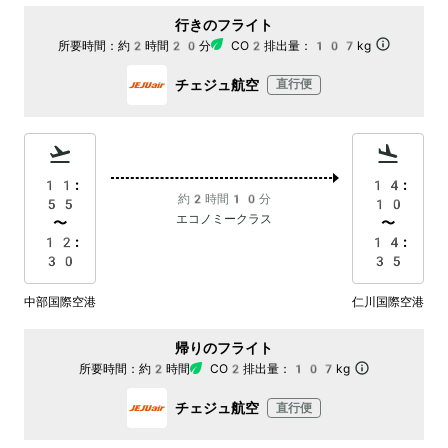
行きのフライト
所要時間：
約2時間20分
CO2排出量：
107kg
チェジュ航空
直行便
11:
14:
約2時間10分
55
10
エコノミークラス
〜
〜
12:
14:
30
35
中部国際空港
仁川国際空港
帰りのフライト
所要時間：
約2時間
CO2排出量：
107kg
チェジュ航空
直行便