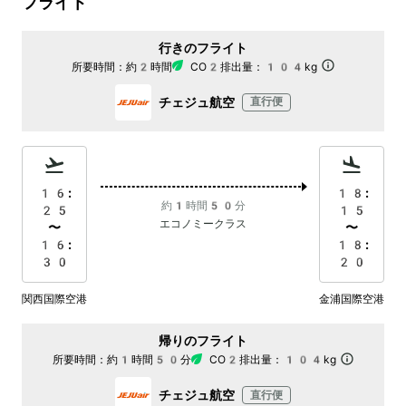
フライト
行きのフライト
所要時間：
約2時間
CO2排出量：
104kg
チェジュ航空
直行便
16:
18:
約1時間50分
25
15
エコノミークラス
〜
〜
16:
18:
30
20
関西国際空港
金浦国際空港
帰りのフライト
所要時間：
約1時間50分
CO2排出量：
104kg
チェジュ航空
直行便