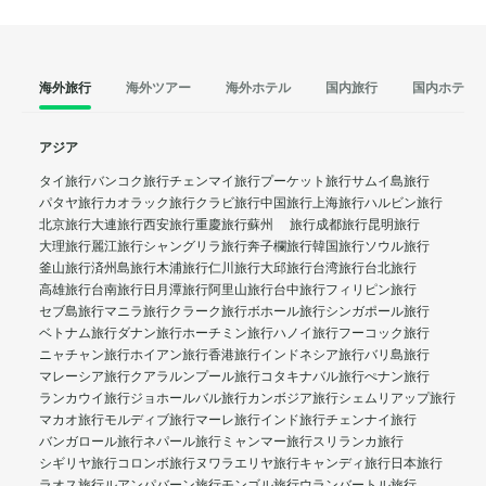
海外旅行
海外ツアー
海外ホテル
国内旅行
国内ホテル
アジア
タイ旅行
バンコク旅行
チェンマイ旅行
プーケット旅行
サムイ島旅行
パタヤ旅行
カオラック旅行
クラビ旅行
中国旅行
上海旅行
ハルビン旅行
北京旅行
大連旅行
西安旅行
重慶旅行
蘇州 旅行
成都旅行
昆明旅行
大理旅行
麗江旅行
シャングリラ旅行
奔子欄旅行
韓国旅行
ソウル旅行
釜山旅行
済州島旅行
木浦旅行
仁川旅行
大邱旅行
台湾旅行
台北旅行
高雄旅行
台南旅行
日月潭旅行
阿里山旅行
台中旅行
フィリピン旅行
セブ島旅行
マニラ旅行
クラーク旅行
ボホール旅行
シンガポール旅行
ベトナム旅行
ダナン旅行
ホーチミン旅行
ハノイ旅行
フーコック旅行
ニャチャン旅行
ホイアン旅行
香港旅行
インドネシア旅行
バリ島旅行
マレーシア旅行
クアラルンプール旅行
コタキナバル旅行
ぺナン旅行
ランカウイ旅行
ジョホールバル旅行
カンボジア旅行
シェムリアップ旅行
マカオ旅行
モルディブ旅行
マーレ旅行
インド旅行
チェンナイ旅行
バンガロール旅行
ネパール旅行
ミャンマー旅行
スリランカ旅行
シギリヤ旅行
コロンボ旅行
ヌワラエリヤ旅行
キャンディ旅行
日本旅行
ラオス旅行
ルアンパバーン旅行
モンゴル旅行
ウランバートル旅行