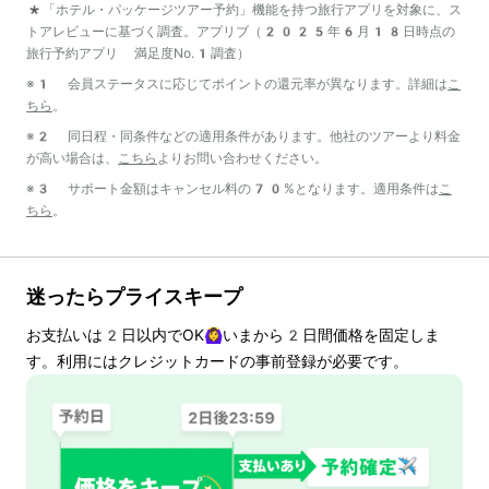
*「ホテル・パッケージツアー予約」機能を持つ旅行アプリを対象に、ス
トアレビューに基づく調査。アプリブ（2025年6月18日時点の
旅行予約アプリ 満足度No.1調査）
※1 会員ステータスに応じてポイントの還元率が異なります。詳細は
こ
ちら
。
※2 同日程・同条件などの適用条件があります。他社のツアーより料金
が高い場合は、
こちら
よりお問い合わせください。
※3 サポート金額はキャンセル料の70%となります。適用条件は
こ
ちら
。
迷ったらプライスキープ
お支払いは
2
日以内でOK🙆‍♀️いまから
2
日間価格を固定しま
す。利用にはクレジットカードの事前登録が必要です。