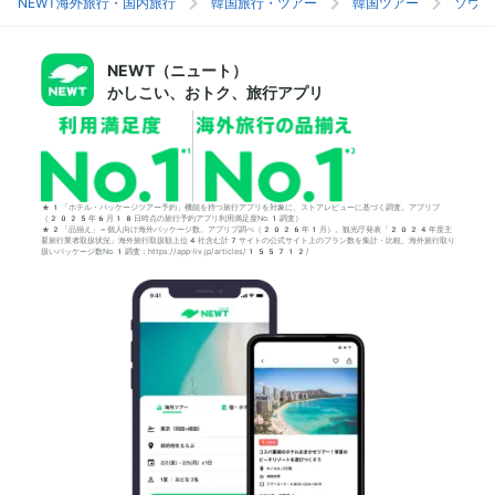
NEWT海外旅行・国内旅行
韓国旅行・ツアー
韓国ツアー
ソウル
NEWT（ニュート）
かしこい、おトク、旅行アプリ
*1「ホテル・パッケージツアー予約」機能を持つ旅行アプリを対象に、ストアレビューに基づく調査。アプリブ
（2025年6月18日時点の旅行予約アプリ利用満足度No.1調査）
*2「品揃え」＝個人向け海外パッケージ数。アプリブ調べ（2026年1月）。観光庁発表「2024年度主
要旅行業者取扱状況」海外旅行取扱額上位4社含む計7サイトの公式サイト上のプラン数を集計・比較。海外旅行取り
扱いパッケージ数No.1調査：https://app-liv.jp/articles/155712/