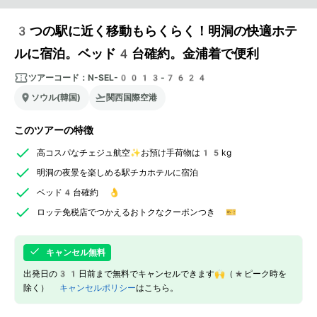
3つの駅に近く移動もらくらく！明洞の快適ホテ
ルに宿泊。ベッド4台確約。金浦着で便利
ツアーコード：
N-SEL-0013-7624
ソウル(韓国)
関西国際空港
このツアーの特徴
高コスパなチェジュ航空✨お預け手荷物は15kg
明洞の夜景を楽しめる駅チカホテルに宿泊
ベッド4台確約 👌
ロッテ免税店でつかえるおトクなクーポンつき 🎫
キャンセル無料
出発日の31日前まで無料でキャンセルできます🙌（*ピーク時を
除く）
キャンセルポリシー
はこちら。