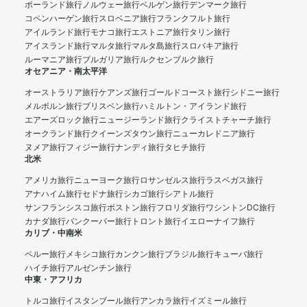
ポーランド旅行
ノルウェー旅行
ベルゲン旅行
デンマーク旅行
コペンハーゲン旅行
スロベニア旅行
フランクフルト旅行
アイルランド旅行
モナコ旅行
エストニア旅行
タリン旅行
アイスランド旅行
マルタ旅行
マルタ島旅行
スロバキア旅行
ルーマニア旅行
ブルガリア旅行
ルクセンブルク旅行
オセアニア・南太平洋
オーストラリア旅行
ケアンズ旅行
ゴールドコースト旅行
シドニー旅行
メルボルン旅行
ブリスベン旅行
ハミルトン・アイランド旅行
エアーズロック旅行
ニュージーランド旅行
クライストチャーチ旅行
オークランド旅行
クイーンズタウン旅行
ニューカレドニア旅行
ヌメア旅行
フィジー旅行
ナンディ旅行
タヒチ旅行
北米
アメリカ旅行
ニューヨーク旅行
ロサンゼルス旅行
ラスベガス旅行
アナハイム旅行
セドナ旅行
シカゴ旅行
シアトル旅行
サンフランシスコ旅行
ボストン旅行
フロリダ旅行
ワシントンDC旅行
カナダ旅行
バンクーバー旅行
トロント旅行
イエローナイフ旅行
カリブ・中南米
ペルー旅行
メキシコ旅行
カンクン旅行
ブラジル旅行
キューバ旅行
ハイチ旅行
アルゼンチン旅行
中東・アフリカ
トルコ旅行
イスタンブール旅行
アンカラ旅行
イズミール旅行