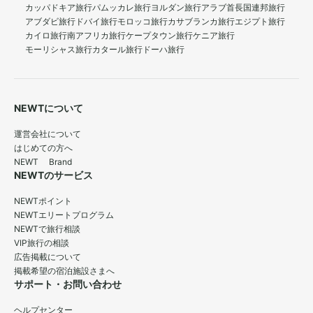
カッパドキア旅行
パムッカレ旅行
ヨルダン旅行
アラブ首長国連邦旅行
アブダビ旅行
ドバイ旅行
モロッコ旅行
カサブランカ旅行
エジプト旅行
カイロ旅行
南アフリカ旅行
ケープタウン旅行
ケニア旅行
モーリシャス旅行
カタール旅行
ドーハ旅行
NEWTについて
運営会社について
はじめての方へ
NEWT Brand
NEWTのサービス
NEWTポイント
NEWTエリートプログラム
NEWTで旅行相談
VIP旅行の相談
広告掲載について
掲載希望の宿泊施設さまへ
サポート・お問い合わせ
ヘルプセンター