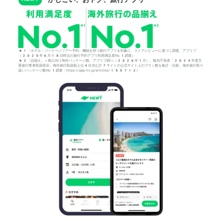
*1「ホテル・パッケージツアー予約」機能を持つ旅行アプリを対象に、ストアレビューに基づく調査。アプリブ
（2025年6月18日時点の旅行予約アプリ利用満足度No.1調査）
*2「品揃え」＝個人向け海外パッケージ数。アプリブ調べ（2026年1月）。観光庁発表「2024年度主
要旅行業者取扱状況」海外旅行取扱額上位4社含む計7サイトの公式サイト上のプラン数を集計・比較。海外旅行取り
扱いパッケージ数No.1調査：https://app-liv.jp/articles/155712/