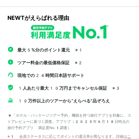
NEWTがえらばれる理由
最大5%分のポイント還元
※1
ツアー料金の最低価格保証
※2
現地での24時間日本語サポート
1人あたり最大10万円までキャンセル保証
※3
10万件以上のツアーから“えらべる”品ぞろえ
*「ホテル・パッケージツアー予約」機能を持つ旅行アプリを対象に、ス
トアレビューに基づく調査。アプリブ（2025年6月18日時点の
旅行予約アプリ 満足度No.1調査）
※1 会員ステータスに応じてポイントの還元率が異なります。詳細は
こ