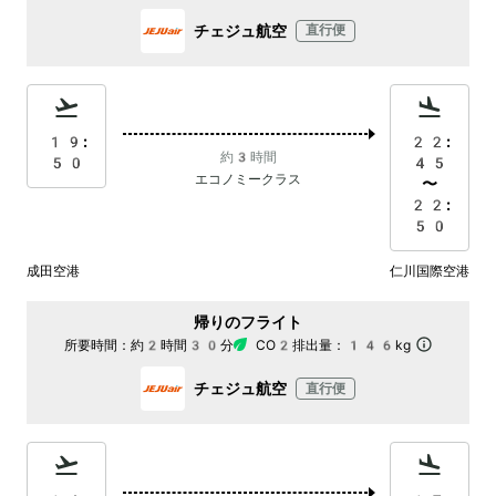
チェジュ航空
直行便
19:
22:
約3時間
50
45
エコノミークラス
〜
22:
50
成田空港
仁川国際空港
帰りのフライト
所要時間：
約2時間30分
CO2排出量：
146kg
チェジュ航空
直行便