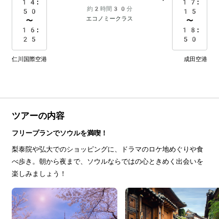
14:
17:
約2時間30分
50
15
エコノミークラス
〜
〜
16:
18:
25
50
仁川国際空港
成田空港
ツアーの内容
フリープランでソウルを満喫！
梨泰院や弘大でのショッピングに、ドラマのロケ地めぐりや食
べ歩き。朝から夜まで、ソウルならではの心ときめく出会いを
楽しみましょう！