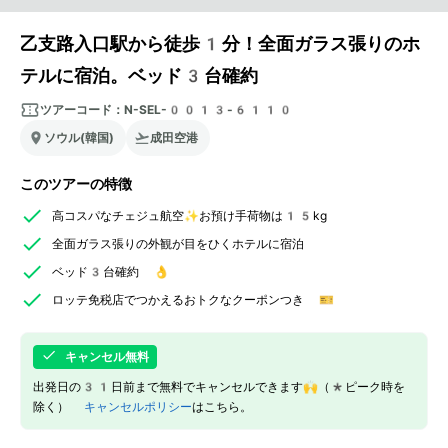
乙支路入口駅から徒歩1分！全面ガラス張りのホ
テルに宿泊。ベッド3台確約
ツアーコード：
N-SEL-0013-6110
ソウル(韓国)
成田空港
このツアーの特徴
高コスパなチェジュ航空✨お預け手荷物は15kg
全面ガラス張りの外観が目をひくホテルに宿泊
ベッド3台確約 👌
ロッテ免税店でつかえるおトクなクーポンつき 🎫
キャンセル無料
出発日の31日前まで無料でキャンセルできます🙌（*ピーク時を
除く）
キャンセルポリシー
はこちら。