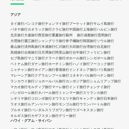
アジア
タイ旅行
バンコク旅行
チェンマイ旅行
プーケット旅行
サムイ島旅行
パタヤ旅行
カオラック旅行
クラビ旅行
中国旅行
上海旅行
ハルビン旅行
北京旅行
大連旅行
西安旅行
重慶旅行
蘇州 旅行
成都旅行
昆明旅行
大理旅行
麗江旅行
シャングリラ旅行
奔子欄旅行
韓国旅行
ソウル旅行
釜山旅行
済州島旅行
木浦旅行
仁川旅行
大邱旅行
台湾旅行
台北旅行
高雄旅行
台南旅行
日月潭旅行
阿里山旅行
台中旅行
フィリピン旅行
セブ島旅行
マニラ旅行
クラーク旅行
ボホール旅行
シンガポール旅行
ベトナム旅行
ダナン旅行
ホーチミン旅行
ハノイ旅行
フーコック旅行
ニャチャン旅行
ホイアン旅行
香港旅行
インドネシア旅行
バリ島旅行
マレーシア旅行
クアラルンプール旅行
コタキナバル旅行
ぺナン旅行
ランカウイ旅行
ジョホールバル旅行
カンボジア旅行
シェムリアップ旅行
マカオ旅行
モルディブ旅行
マーレ旅行
インド旅行
チェンナイ旅行
バンガロール旅行
ネパール旅行
ミャンマー旅行
スリランカ旅行
シギリヤ旅行
コロンボ旅行
ヌワラエリヤ旅行
キャンディ旅行
日本旅行
ラオス旅行
ルアンパバーン旅行
モンゴル旅行
ウランバートル旅行
ブルネイ旅行
バンダルスリブガワン旅行
ウズベキスタン旅行
キルギス旅行
カザフスタン旅行
デリー旅行
ハワイ・グアム・サイパン