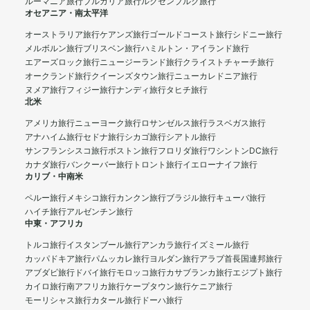
ルーマニア旅行
ブルガリア旅行
ルクセンブルク旅行
オセアニア・南太平洋
オーストラリア旅行
ケアンズ旅行
ゴールドコースト旅行
シドニー旅行
メルボルン旅行
ブリスベン旅行
ハミルトン・アイランド旅行
エアーズロック旅行
ニュージーランド旅行
クライストチャーチ旅行
オークランド旅行
クイーンズタウン旅行
ニューカレドニア旅行
ヌメア旅行
フィジー旅行
ナンディ旅行
タヒチ旅行
北米
アメリカ旅行
ニューヨーク旅行
ロサンゼルス旅行
ラスベガス旅行
アナハイム旅行
セドナ旅行
シカゴ旅行
シアトル旅行
サンフランシスコ旅行
ボストン旅行
フロリダ旅行
ワシントンDC旅行
カナダ旅行
バンクーバー旅行
トロント旅行
イエローナイフ旅行
カリブ・中南米
ペルー旅行
メキシコ旅行
カンクン旅行
ブラジル旅行
キューバ旅行
ハイチ旅行
アルゼンチン旅行
中東・アフリカ
トルコ旅行
イスタンブール旅行
アンカラ旅行
イズミール旅行
カッパドキア旅行
パムッカレ旅行
ヨルダン旅行
アラブ首長国連邦旅行
アブダビ旅行
ドバイ旅行
モロッコ旅行
カサブランカ旅行
エジプト旅行
カイロ旅行
南アフリカ旅行
ケープタウン旅行
ケニア旅行
モーリシャス旅行
カタール旅行
ドーハ旅行