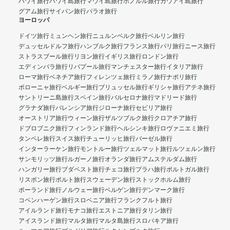
ハワイ旅行
ハワイ島旅行
マウイ島旅行
ホノルル旅行
カウアイ島旅行
グアム旅行
サイパン旅行
パラオ旅行
ヨーロッパ
ドイツ旅行
ミュンヘン旅行
ニュルンベルク旅行
ベルリン旅行
デュッセルドルフ旅行
ハンブルク旅行
フランス旅行
パリ旅行
ニース旅行
ストラスブール旅行
リヨン旅行
イギリス旅行
ロンドン旅行
エディンバラ旅行
リバプール旅行
マンチェスター旅行
イタリア旅行
ローマ旅行
ベネチア旅行
フィレンツェ旅行
ミラノ旅行
ナポリ旅行
ボローニャ旅行
ベルギー旅行
ブリュッセル旅行
ギリシャ旅行
アテネ旅行
サントリーニ島旅行
スペイン旅行
バルセロナ旅行
マドリード旅行
グラナダ旅行
バレンシア旅行
ジローナ旅行
セビリア旅行
オーストリア旅行
ウィーン旅行
ザルツブルク旅行
クロアチア旅行
ドブロブニク旅行
フィンランド旅行
ヘルシンキ旅行
ロヴァニエミ旅行
タンペレ旅行
スイス旅行
チューリッヒ旅行
バーゼル旅行
インターラーケン旅行
モントルー旅行
ツェルマット旅行
ルツェルン旅行
サンモリッツ旅行
ルガーノ旅行
オランダ旅行
アムステルダム旅行
ハンガリー旅行
ブダペスト旅行
チェコ旅行
プラハ旅行
ポルトガル旅行
リスボン旅行
ポルト旅行
スウェーデン旅行
ストックホルム旅行
ポーランド旅行
ノルウェー旅行
ベルゲン旅行
デンマーク旅行
コペンハーゲン旅行
スロベニア旅行
フランクフルト旅行
アイルランド旅行
モナコ旅行
エストニア旅行
タリン旅行
アイスランド旅行
マルタ旅行
マルタ島旅行
スロバキア旅行