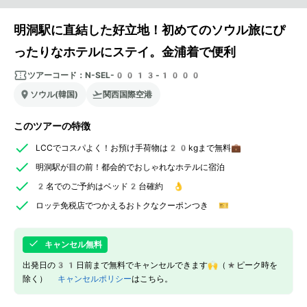
明洞駅に直結した好立地！初めてのソウル旅にぴ
ったりなホテルにステイ。金浦着で便利
ツアーコード：
N-SEL-0013-1000
ソウル(韓国)
関西国際空港
このツアーの特徴
LCCでコスパよく！お預け手荷物は20kgまで無料💼
明洞駅が目の前！都会的でおしゃれなホテルに宿泊
2名でのご予約はベッド2台確約 👌
ロッテ免税店でつかえるおトクなクーポンつき 🎫
キャンセル無料
出発日の31日前まで無料でキャンセルできます🙌（*ピーク時を
除く）
キャンセルポリシー
はこちら。