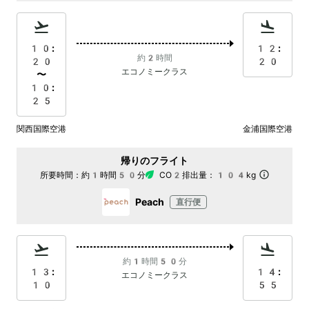
10:
12:
約2時間
20
20
エコノミークラス
〜
10:
25
関西国際空港
金浦国際空港
帰りのフライト
所要時間：
約1時間50分
CO2排出量：
104kg
Peach
直行便
約1時間50分
13:
14:
エコノミークラス
10
55