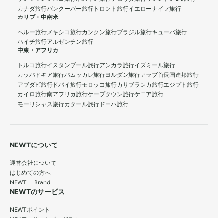
カナダ旅行
バンクーバー旅行
トロント旅行
イエローナイフ旅行
カリブ・中南米
ペルー旅行
メキシコ旅行
カンクン旅行
ブラジル旅行
キューバ旅行
ハイチ旅行
アルゼンチン旅行
中東・アフリカ
トルコ旅行
イスタンブール旅行
アンカラ旅行
イズミール旅行
カッパドキア旅行
パムッカレ旅行
ヨルダン旅行
アラブ首長国連邦旅行
アブダビ旅行
ドバイ旅行
モロッコ旅行
カサブランカ旅行
エジプト旅行
カイロ旅行
南アフリカ旅行
ケープタウン旅行
ケニア旅行
モーリシャス旅行
カタール旅行
ドーハ旅行
NEWTについて
運営会社について
はじめての方へ
NEWT Brand
NEWTのサービス
NEWTポイント