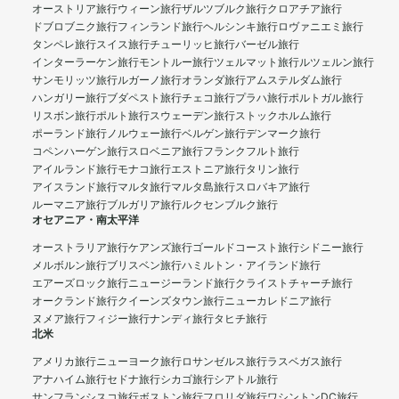
オーストリア旅行
ウィーン旅行
ザルツブルク旅行
クロアチア旅行
ドブロブニク旅行
フィンランド旅行
ヘルシンキ旅行
ロヴァニエミ旅行
タンペレ旅行
スイス旅行
チューリッヒ旅行
バーゼル旅行
インターラーケン旅行
モントルー旅行
ツェルマット旅行
ルツェルン旅行
サンモリッツ旅行
ルガーノ旅行
オランダ旅行
アムステルダム旅行
ハンガリー旅行
ブダペスト旅行
チェコ旅行
プラハ旅行
ポルトガル旅行
リスボン旅行
ポルト旅行
スウェーデン旅行
ストックホルム旅行
ポーランド旅行
ノルウェー旅行
ベルゲン旅行
デンマーク旅行
コペンハーゲン旅行
スロベニア旅行
フランクフルト旅行
アイルランド旅行
モナコ旅行
エストニア旅行
タリン旅行
アイスランド旅行
マルタ旅行
マルタ島旅行
スロバキア旅行
ルーマニア旅行
ブルガリア旅行
ルクセンブルク旅行
オセアニア・南太平洋
オーストラリア旅行
ケアンズ旅行
ゴールドコースト旅行
シドニー旅行
メルボルン旅行
ブリスベン旅行
ハミルトン・アイランド旅行
エアーズロック旅行
ニュージーランド旅行
クライストチャーチ旅行
オークランド旅行
クイーンズタウン旅行
ニューカレドニア旅行
ヌメア旅行
フィジー旅行
ナンディ旅行
タヒチ旅行
北米
アメリカ旅行
ニューヨーク旅行
ロサンゼルス旅行
ラスベガス旅行
アナハイム旅行
セドナ旅行
シカゴ旅行
シアトル旅行
サンフランシスコ旅行
ボストン旅行
フロリダ旅行
ワシントンDC旅行