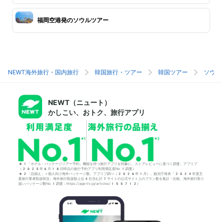
福岡空港発のソウルツアー
NEWT海外旅行・国内旅行
韓国旅行・ツアー
韓国ツアー
ソウル
NEWT（ニュート）
かしこい、おトク、旅行アプリ
*1「ホテル・パッケージツアー予約」機能を持つ旅行アプリを対象に、ストアレビューに基づく調査。アプリブ
（2025年6月18日時点の旅行予約アプリ利用満足度No.1調査）
*2「品揃え」＝個人向け海外パッケージ数。アプリブ調べ（2026年1月）。観光庁発表「2024年度主
要旅行業者取扱状況」海外旅行取扱額上位4社含む計7サイトの公式サイト上のプラン数を集計・比較。海外旅行取り
扱いパッケージ数No.1調査：https://app-liv.jp/articles/155712/