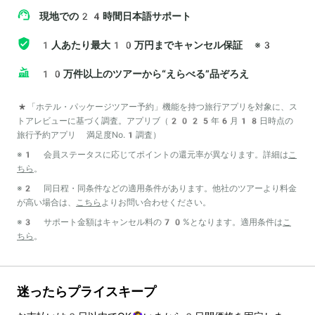
現地での24時間日本語サポート
1人あたり最大10万円までキャンセル保証
※3
10万件以上のツアーから“えらべる”品ぞろえ
*「ホテル・パッケージツアー予約」機能を持つ旅行アプリを対象に、ス
トアレビューに基づく調査。アプリブ（2025年6月18日時点の
旅行予約アプリ 満足度No.1調査）
※1 会員ステータスに応じてポイントの還元率が異なります。詳細は
こ
ちら
。
※2 同日程・同条件などの適用条件があります。他社のツアーより料金
が高い場合は、
こちら
よりお問い合わせください。
※3 サポート金額はキャンセル料の70%となります。適用条件は
こ
ちら
。
迷ったらプライスキープ