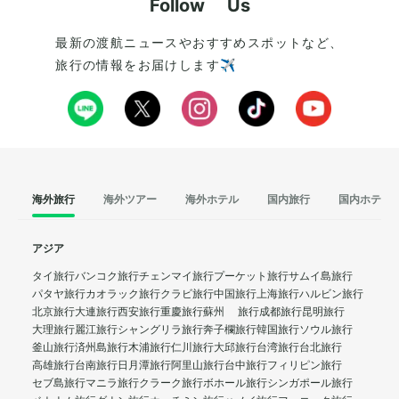
Follow Us
最新の渡航ニュースやおすすめスポットなど、
旅行の情報をお届けします✈️
海外旅行
海外ツアー
海外ホテル
国内旅行
国内ホテル
アジア
タイ旅行
バンコク旅行
チェンマイ旅行
プーケット旅行
サムイ島旅行
パタヤ旅行
カオラック旅行
クラビ旅行
中国旅行
上海旅行
ハルビン旅行
北京旅行
大連旅行
西安旅行
重慶旅行
蘇州 旅行
成都旅行
昆明旅行
大理旅行
麗江旅行
シャングリラ旅行
奔子欄旅行
韓国旅行
ソウル旅行
釜山旅行
済州島旅行
木浦旅行
仁川旅行
大邱旅行
台湾旅行
台北旅行
高雄旅行
台南旅行
日月潭旅行
阿里山旅行
台中旅行
フィリピン旅行
セブ島旅行
マニラ旅行
クラーク旅行
ボホール旅行
シンガポール旅行