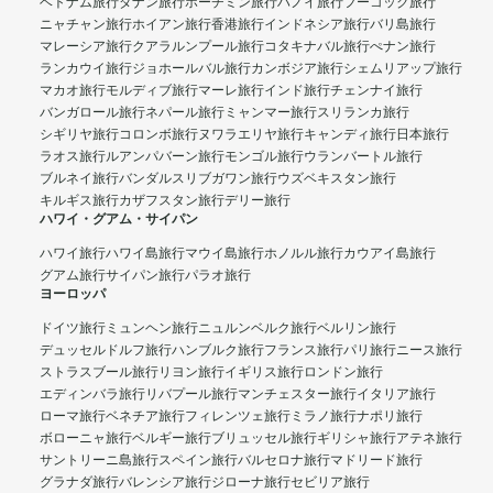
ベトナム旅行
ダナン旅行
ホーチミン旅行
ハノイ旅行
フーコック旅行
ニャチャン旅行
ホイアン旅行
香港旅行
インドネシア旅行
バリ島旅行
マレーシア旅行
クアラルンプール旅行
コタキナバル旅行
ぺナン旅行
ランカウイ旅行
ジョホールバル旅行
カンボジア旅行
シェムリアップ旅行
マカオ旅行
モルディブ旅行
マーレ旅行
インド旅行
チェンナイ旅行
バンガロール旅行
ネパール旅行
ミャンマー旅行
スリランカ旅行
シギリヤ旅行
コロンボ旅行
ヌワラエリヤ旅行
キャンディ旅行
日本旅行
ラオス旅行
ルアンパバーン旅行
モンゴル旅行
ウランバートル旅行
ブルネイ旅行
バンダルスリブガワン旅行
ウズベキスタン旅行
キルギス旅行
カザフスタン旅行
デリー旅行
ハワイ・グアム・サイパン
ハワイ旅行
ハワイ島旅行
マウイ島旅行
ホノルル旅行
カウアイ島旅行
グアム旅行
サイパン旅行
パラオ旅行
ヨーロッパ
ドイツ旅行
ミュンヘン旅行
ニュルンベルク旅行
ベルリン旅行
デュッセルドルフ旅行
ハンブルク旅行
フランス旅行
パリ旅行
ニース旅行
ストラスブール旅行
リヨン旅行
イギリス旅行
ロンドン旅行
エディンバラ旅行
リバプール旅行
マンチェスター旅行
イタリア旅行
ローマ旅行
ベネチア旅行
フィレンツェ旅行
ミラノ旅行
ナポリ旅行
ボローニャ旅行
ベルギー旅行
ブリュッセル旅行
ギリシャ旅行
アテネ旅行
サントリーニ島旅行
スペイン旅行
バルセロナ旅行
マドリード旅行
グラナダ旅行
バレンシア旅行
ジローナ旅行
セビリア旅行