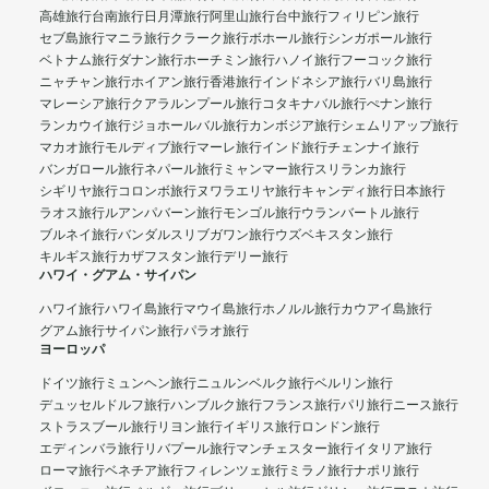
高雄旅行
台南旅行
日月潭旅行
阿里山旅行
台中旅行
フィリピン旅行
セブ島旅行
マニラ旅行
クラーク旅行
ボホール旅行
シンガポール旅行
ベトナム旅行
ダナン旅行
ホーチミン旅行
ハノイ旅行
フーコック旅行
ニャチャン旅行
ホイアン旅行
香港旅行
インドネシア旅行
バリ島旅行
マレーシア旅行
クアラルンプール旅行
コタキナバル旅行
ぺナン旅行
ランカウイ旅行
ジョホールバル旅行
カンボジア旅行
シェムリアップ旅行
マカオ旅行
モルディブ旅行
マーレ旅行
インド旅行
チェンナイ旅行
バンガロール旅行
ネパール旅行
ミャンマー旅行
スリランカ旅行
シギリヤ旅行
コロンボ旅行
ヌワラエリヤ旅行
キャンディ旅行
日本旅行
ラオス旅行
ルアンパバーン旅行
モンゴル旅行
ウランバートル旅行
ブルネイ旅行
バンダルスリブガワン旅行
ウズベキスタン旅行
キルギス旅行
カザフスタン旅行
デリー旅行
ハワイ・グアム・サイパン
ハワイ旅行
ハワイ島旅行
マウイ島旅行
ホノルル旅行
カウアイ島旅行
グアム旅行
サイパン旅行
パラオ旅行
ヨーロッパ
ドイツ旅行
ミュンヘン旅行
ニュルンベルク旅行
ベルリン旅行
デュッセルドルフ旅行
ハンブルク旅行
フランス旅行
パリ旅行
ニース旅行
ストラスブール旅行
リヨン旅行
イギリス旅行
ロンドン旅行
エディンバラ旅行
リバプール旅行
マンチェスター旅行
イタリア旅行
ローマ旅行
ベネチア旅行
フィレンツェ旅行
ミラノ旅行
ナポリ旅行