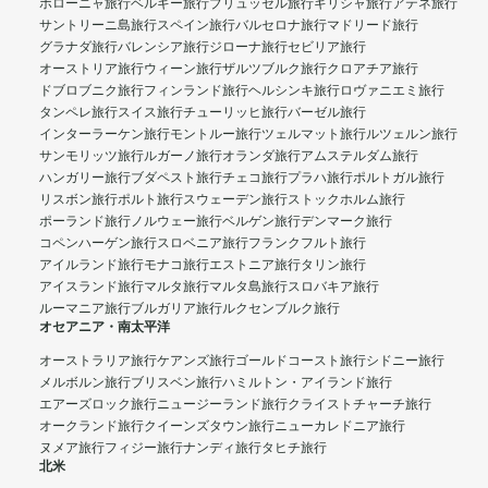
ボローニャ旅行
ベルギー旅行
ブリュッセル旅行
ギリシャ旅行
アテネ旅行
サントリーニ島旅行
スペイン旅行
バルセロナ旅行
マドリード旅行
グラナダ旅行
バレンシア旅行
ジローナ旅行
セビリア旅行
オーストリア旅行
ウィーン旅行
ザルツブルク旅行
クロアチア旅行
ドブロブニク旅行
フィンランド旅行
ヘルシンキ旅行
ロヴァニエミ旅行
タンペレ旅行
スイス旅行
チューリッヒ旅行
バーゼル旅行
インターラーケン旅行
モントルー旅行
ツェルマット旅行
ルツェルン旅行
サンモリッツ旅行
ルガーノ旅行
オランダ旅行
アムステルダム旅行
ハンガリー旅行
ブダペスト旅行
チェコ旅行
プラハ旅行
ポルトガル旅行
リスボン旅行
ポルト旅行
スウェーデン旅行
ストックホルム旅行
ポーランド旅行
ノルウェー旅行
ベルゲン旅行
デンマーク旅行
コペンハーゲン旅行
スロベニア旅行
フランクフルト旅行
アイルランド旅行
モナコ旅行
エストニア旅行
タリン旅行
アイスランド旅行
マルタ旅行
マルタ島旅行
スロバキア旅行
ルーマニア旅行
ブルガリア旅行
ルクセンブルク旅行
オセアニア・南太平洋
オーストラリア旅行
ケアンズ旅行
ゴールドコースト旅行
シドニー旅行
メルボルン旅行
ブリスベン旅行
ハミルトン・アイランド旅行
エアーズロック旅行
ニュージーランド旅行
クライストチャーチ旅行
オークランド旅行
クイーンズタウン旅行
ニューカレドニア旅行
ヌメア旅行
フィジー旅行
ナンディ旅行
タヒチ旅行
北米