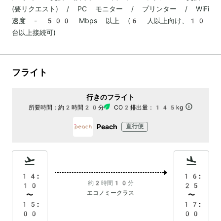
(要リクエスト) / PC モニター / プリンター / WiFi
速度 - 500 Mbps 以上 (6 人以上向け、10
台以上接続可)
フライト
行きのフライト
所要時間：
約2時間20分
CO2排出量：
145kg
Peach
直行便
14:
16:
約2時間10分
10
25
エコノミークラス
〜
〜
15:
17:
00
00