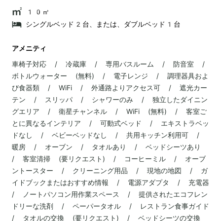
10㎡
シングルベッド2台、または、ダブルベッド1台
アメニティ
車椅子対応 / 冷蔵庫 / 専用バスルーム / 防音室 /
ボトルウォーター (無料) / 電子レンジ / 調理器具およ
び食器類 / WiFi / 外通路よりアクセス可 / 遮光カー
テン / スリッパ / シャワーのみ / 独立したダイニン
グエリア / 衛星チャンネル / WiFi (無料) / 客室ご
とに異なるインテリア / 可動式ベッド / エキストラベッ
ドなし / ベビーベッドなし / 共用キッチン利用可 /
暖房 / オーブン / タオルあり / ベッドシーツあり
/ 客室清掃 (要リクエスト) / コーヒーミル / オーブ
ントースター / クリーニング用品 / 現地の地図 / ガ
イドブックまたはおすすめ情報 / 電源アダプタ / 充電器
/ ノートパソコン用作業スペース / 提供されたエコフレン
ドリーな洗剤 / ペーパータオル / レストラン食事ガイド
/ タオルの交換 (要リクエスト) / ベッドシーツの交換