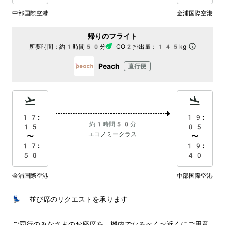
中部国際空港
金浦国際空港
帰りのフライト
所要時間：
約1時間50分
CO2排出量：
145kg
Peach
直行便
17:
19:
約1時間50分
15
05
エコノミークラス
〜
〜
17:
19:
50
40
金浦国際空港
中部国際空港
💺 並び席のリクエストを承ります

ご同行のみなさまのお座席を、機内でなるべくお近くにご用意