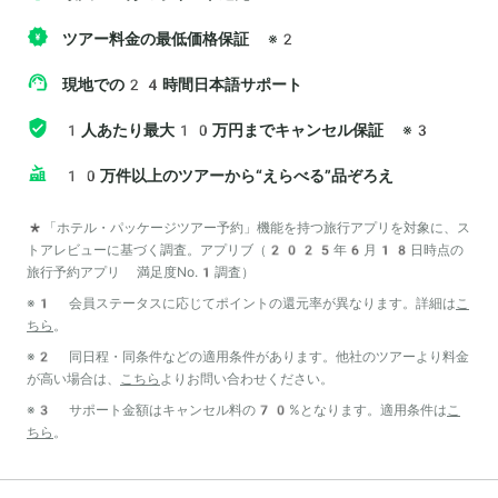
ツアー料金の最低価格保証
※2
現地での24時間日本語サポート
1人あたり最大10万円までキャンセル保証
※3
10万件以上のツアーから“えらべる”品ぞろえ
*「ホテル・パッケージツアー予約」機能を持つ旅行アプリを対象に、ス
トアレビューに基づく調査。アプリブ（2025年6月18日時点の
旅行予約アプリ 満足度No.1調査）
※1 会員ステータスに応じてポイントの還元率が異なります。詳細は
こ
ちら
。
※2 同日程・同条件などの適用条件があります。他社のツアーより料金
が高い場合は、
こちら
よりお問い合わせください。
※3 サポート金額はキャンセル料の70%となります。適用条件は
こ
ちら
。