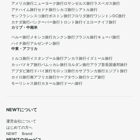
アメリカ旅行
ニューヨーク旅行
ロサンゼルス旅行
ラスベガス旅行
アナハイム旅行
セドナ旅行
シカゴ旅行
シアトル旅行
サンフランシスコ旅行
ボストン旅行
フロリダ旅行
ワシントンDC旅行
カナダ旅行
バンクーバー旅行
トロント旅行
イエローナイフ旅行
カリブ・中南米
ペルー旅行
メキシコ旅行
カンクン旅行
ブラジル旅行
キューバ旅行
ハイチ旅行
アルゼンチン旅行
中東・アフリカ
トルコ旅行
イスタンブール旅行
アンカラ旅行
イズミール旅行
カッパドキア旅行
パムッカレ旅行
ヨルダン旅行
アラブ首長国連邦旅行
アブダビ旅行
ドバイ旅行
モロッコ旅行
カサブランカ旅行
エジプト旅行
カイロ旅行
南アフリカ旅行
ケープタウン旅行
ケニア旅行
モーリシャス旅行
カタール旅行
ドーハ旅行
NEWTについて
運営会社について
はじめての方へ
NEWT Brand
NEWTのサービス