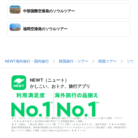
中部国際空港発のソウルツアー
福岡空港発のソウルツアー
NEWT海外旅行・国内旅行
韓国旅行・ツアー
韓国ツアー
ソウル
NEWT（ニュート）
かしこい、おトク、旅行アプリ
*1「ホテル・パッケージツアー予約」機能を持つ旅行アプリを対象に、ストアレビューに基づく調査。アプリブ
（2025年6月18日時点の旅行予約アプリ利用満足度No.1調査）
*2「品揃え」＝個人向け海外パッケージ数。アプリブ調べ（2026年1月）。観光庁発表「2024年度主
要旅行業者取扱状況」海外旅行取扱額上位4社含む計7サイトの公式サイト上のプラン数を集計・比較。海外旅行取り
扱いパッケージ数No.1調査：https://app-liv.jp/articles/155712/