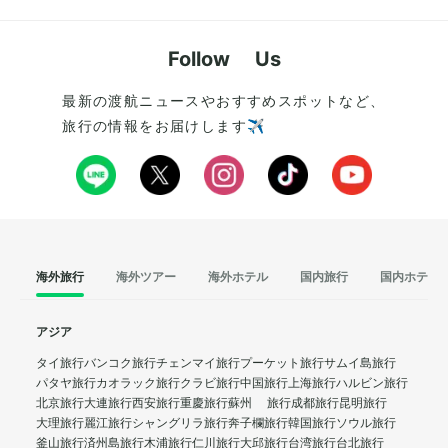
Follow Us
最新の渡航ニュースやおすすめスポットなど、
旅行の情報をお届けします✈️
海外旅行
海外ツアー
海外ホテル
国内旅行
国内ホテル
アジア
タイ旅行
バンコク旅行
チェンマイ旅行
プーケット旅行
サムイ島旅行
パタヤ旅行
カオラック旅行
クラビ旅行
中国旅行
上海旅行
ハルビン旅行
北京旅行
大連旅行
西安旅行
重慶旅行
蘇州 旅行
成都旅行
昆明旅行
大理旅行
麗江旅行
シャングリラ旅行
奔子欄旅行
韓国旅行
ソウル旅行
釜山旅行
済州島旅行
木浦旅行
仁川旅行
大邱旅行
台湾旅行
台北旅行