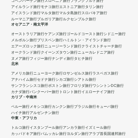
コペンハーゲン旅行
スロベニア旅行
フランクフルト旅行
アイルランド旅行
モナコ旅行
エストニア旅行
タリン旅行
アイスランド旅行
マルタ旅行
マルタ島旅行
スロバキア旅行
ルーマニア旅行
ブルガリア旅行
ルクセンブルク旅行
オセアニア・南太平洋
オーストラリア旅行
ケアンズ旅行
ゴールドコースト旅行
シドニー旅行
メルボルン旅行
ブリスベン旅行
ハミルトン・アイランド旅行
エアーズロック旅行
ニュージーランド旅行
クライストチャーチ旅行
オークランド旅行
クイーンズタウン旅行
ニューカレドニア旅行
ヌメア旅行
フィジー旅行
ナンディ旅行
タヒチ旅行
北米
アメリカ旅行
ニューヨーク旅行
ロサンゼルス旅行
ラスベガス旅行
アナハイム旅行
セドナ旅行
シカゴ旅行
シアトル旅行
サンフランシスコ旅行
ボストン旅行
フロリダ旅行
ワシントンDC旅行
カナダ旅行
バンクーバー旅行
トロント旅行
イエローナイフ旅行
カリブ・中南米
ペルー旅行
メキシコ旅行
カンクン旅行
ブラジル旅行
キューバ旅行
ハイチ旅行
アルゼンチン旅行
中東・アフリカ
トルコ旅行
イスタンブール旅行
アンカラ旅行
イズミール旅行
カッパドキア旅行
パムッカレ旅行
ヨルダン旅行
アラブ首長国連邦旅行