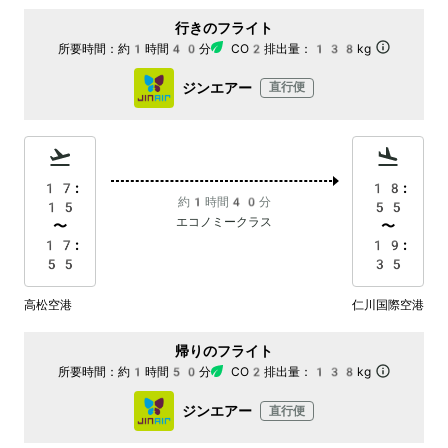
行きのフライト
所要時間：
約1時間40分
CO2排出量：
138kg
ジンエアー
直行便
17:
18:
約1時間40分
15
55
エコノミークラス
〜
〜
17:
19:
55
35
高松空港
仁川国際空港
帰りのフライト
所要時間：
約1時間50分
CO2排出量：
138kg
ジンエアー
直行便