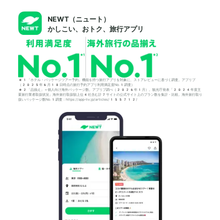
NEWT（ニュート）
かしこい、おトク、旅行アプリ
*1「ホテル・パッケージツアー予約」機能を持つ旅行アプリを対象に、ストアレビューに基づく調査。アプリブ
（2025年6月18日時点の旅行予約アプリ利用満足度No.1調査）
*2「品揃え」＝個人向け海外パッケージ数。アプリブ調べ（2026年1月）。観光庁発表「2024年度主
要旅行業者取扱状況」海外旅行取扱額上位4社含む計7サイトの公式サイト上のプラン数を集計・比較。海外旅行取り
扱いパッケージ数No.1調査：https://app-liv.jp/articles/155712/