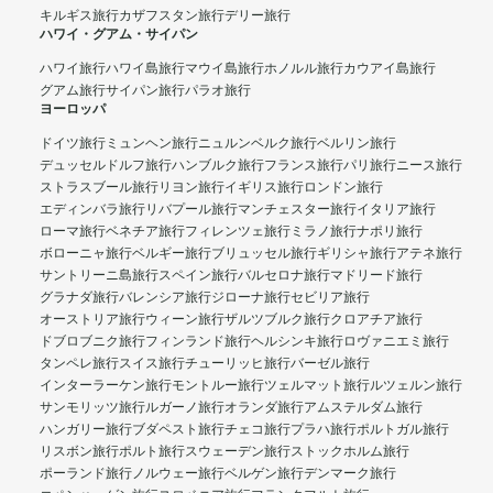
キルギス旅行
カザフスタン旅行
デリー旅行
ハワイ・グアム・サイパン
ハワイ旅行
ハワイ島旅行
マウイ島旅行
ホノルル旅行
カウアイ島旅行
グアム旅行
サイパン旅行
パラオ旅行
ヨーロッパ
ドイツ旅行
ミュンヘン旅行
ニュルンベルク旅行
ベルリン旅行
デュッセルドルフ旅行
ハンブルク旅行
フランス旅行
パリ旅行
ニース旅行
ストラスブール旅行
リヨン旅行
イギリス旅行
ロンドン旅行
エディンバラ旅行
リバプール旅行
マンチェスター旅行
イタリア旅行
ローマ旅行
ベネチア旅行
フィレンツェ旅行
ミラノ旅行
ナポリ旅行
ボローニャ旅行
ベルギー旅行
ブリュッセル旅行
ギリシャ旅行
アテネ旅行
サントリーニ島旅行
スペイン旅行
バルセロナ旅行
マドリード旅行
グラナダ旅行
バレンシア旅行
ジローナ旅行
セビリア旅行
オーストリア旅行
ウィーン旅行
ザルツブルク旅行
クロアチア旅行
ドブロブニク旅行
フィンランド旅行
ヘルシンキ旅行
ロヴァニエミ旅行
タンペレ旅行
スイス旅行
チューリッヒ旅行
バーゼル旅行
インターラーケン旅行
モントルー旅行
ツェルマット旅行
ルツェルン旅行
サンモリッツ旅行
ルガーノ旅行
オランダ旅行
アムステルダム旅行
ハンガリー旅行
ブダペスト旅行
チェコ旅行
プラハ旅行
ポルトガル旅行
リスボン旅行
ポルト旅行
スウェーデン旅行
ストックホルム旅行
ポーランド旅行
ノルウェー旅行
ベルゲン旅行
デンマーク旅行