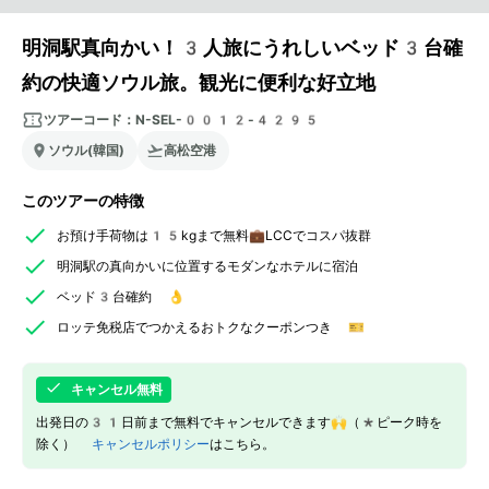
明洞駅真向かい！3人旅にうれしいベッド3台確
約の快適ソウル旅。観光に便利な好立地
ツアーコード：
N-SEL-0012-4295
ソウル(韓国)
高松空港
このツアーの特徴
お預け手荷物は15kgまで無料💼LCCでコスパ抜群
明洞駅の真向かいに位置するモダンなホテルに宿泊
ベッド3台確約 👌
ロッテ免税店でつかえるおトクなクーポンつき 🎫
キャンセル無料
出発日の31日前まで無料でキャンセルできます🙌（*ピーク時を
除く）
キャンセルポリシー
はこちら。