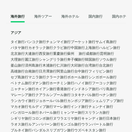
海外旅行
海外ツアー
海外ホテル
国内旅行
国内ホテル
アジア
タイ旅行
バンコク旅行
チェンマイ旅行
プーケット旅行
サムイ島旅行
パタヤ旅行
カオラック旅行
クラビ旅行
中国旅行
上海旅行
ハルビン旅行
北京旅行
大連旅行
西安旅行
重慶旅行
蘇州 旅行
成都旅行
昆明旅行
大理旅行
麗江旅行
シャングリラ旅行
奔子欄旅行
韓国旅行
ソウル旅行
釜山旅行
済州島旅行
木浦旅行
仁川旅行
大邱旅行
台湾旅行
台北旅行
高雄旅行
台南旅行
日月潭旅行
阿里山旅行
台中旅行
フィリピン旅行
セブ島旅行
マニラ旅行
クラーク旅行
ボホール旅行
シンガポール旅行
ベトナム旅行
ダナン旅行
ホーチミン旅行
ハノイ旅行
フーコック旅行
ニャチャン旅行
ホイアン旅行
香港旅行
インドネシア旅行
バリ島旅行
マレーシア旅行
クアラルンプール旅行
コタキナバル旅行
ぺナン旅行
ランカウイ旅行
ジョホールバル旅行
カンボジア旅行
シェムリアップ旅行
マカオ旅行
モルディブ旅行
マーレ旅行
インド旅行
チェンナイ旅行
バンガロール旅行
ネパール旅行
ミャンマー旅行
スリランカ旅行
シギリヤ旅行
コロンボ旅行
ヌワラエリヤ旅行
キャンディ旅行
日本旅行
ラオス旅行
ルアンパバーン旅行
モンゴル旅行
ウランバートル旅行
ブルネイ旅行
バンダルスリブガワン旅行
ウズベキスタン旅行