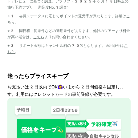
トアレビューに基づく調査。アプリブ（2025年6月18日時点の
旅行予約アプリ 満足度No.1調査）
※1 会員ステータスに応じてポイントの還元率が異なります。詳細は
こ
ちら
。
※2 同日程・同条件などの適用条件があります。他社のツアーより料金
が高い場合は、
こちら
よりお問い合わせください。
※3 サポート金額はキャンセル料の70%となります。適用条件は
こ
ちら
。
迷ったらプライスキープ
お支払いは
2
日以内でOK🙆‍♀️いまから
2
日間価格を固定しま
す。利用にはクレジットカードの事前登録が必要です。