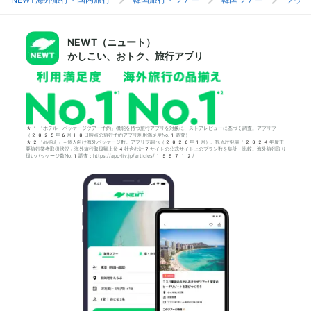
NEWT（ニュート）
かしこい、おトク、旅行アプリ
*1「ホテル・パッケージツアー予約」機能を持つ旅行アプリを対象に、ストアレビューに基づく調査。アプリブ
（2025年6月18日時点の旅行予約アプリ利用満足度No.1調査）
*2「品揃え」＝個人向け海外パッケージ数。アプリブ調べ（2026年1月）。観光庁発表「2024年度主
要旅行業者取扱状況」海外旅行取扱額上位4社含む計7サイトの公式サイト上のプラン数を集計・比較。海外旅行取り
扱いパッケージ数No.1調査：https://app-liv.jp/articles/155712/