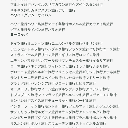
ブルネイ旅行
バンダルスリブガワン旅行
ウズベキスタン旅行
キルギス旅行
カザフスタン旅行
デリー旅行
ハワイ・グアム・サイパン
ハワイ旅行
ハワイ島旅行
マウイ島旅行
ホノルル旅行
カウアイ島旅行
グアム旅行
サイパン旅行
パラオ旅行
ヨーロッパ
ドイツ旅行
ミュンヘン旅行
ニュルンベルク旅行
ベルリン旅行
デュッセルドルフ旅行
ハンブルク旅行
フランス旅行
パリ旅行
ニース旅行
ストラスブール旅行
リヨン旅行
イギリス旅行
ロンドン旅行
エディンバラ旅行
リバプール旅行
マンチェスター旅行
イタリア旅行
ローマ旅行
ベネチア旅行
フィレンツェ旅行
ミラノ旅行
ナポリ旅行
ボローニャ旅行
ベルギー旅行
ブリュッセル旅行
ギリシャ旅行
アテネ旅行
サントリーニ島旅行
スペイン旅行
バルセロナ旅行
マドリード旅行
グラナダ旅行
バレンシア旅行
ジローナ旅行
セビリア旅行
オーストリア旅行
ウィーン旅行
ザルツブルク旅行
クロアチア旅行
ドブロブニク旅行
フィンランド旅行
ヘルシンキ旅行
ロヴァニエミ旅行
タンペレ旅行
スイス旅行
チューリッヒ旅行
バーゼル旅行
インターラーケン旅行
モントルー旅行
ツェルマット旅行
ルツェルン旅行
サンモリッツ旅行
ルガーノ旅行
オランダ旅行
アムステルダム旅行
ハンガリー旅行
ブダペスト旅行
チェコ旅行
プラハ旅行
ポルトガル旅行
リスボン旅行
ポルト旅行
スウェーデン旅行
ストックホルム旅行