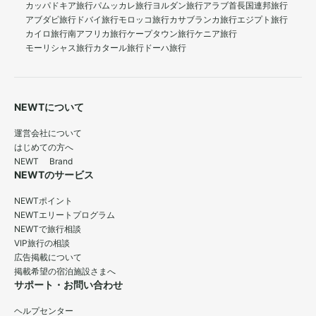
カッパドキア旅行
パムッカレ旅行
ヨルダン旅行
アラブ首長国連邦旅行
アブダビ旅行
ドバイ旅行
モロッコ旅行
カサブランカ旅行
エジプト旅行
カイロ旅行
南アフリカ旅行
ケープタウン旅行
ケニア旅行
モーリシャス旅行
カタール旅行
ドーハ旅行
NEWTについて
運営会社について
はじめての方へ
NEWT Brand
NEWTのサービス
NEWTポイント
NEWTエリートプログラム
NEWTで旅行相談
VIP旅行の相談
広告掲載について
掲載希望の宿泊施設さまへ
サポート・お問い合わせ
ヘルプセンター