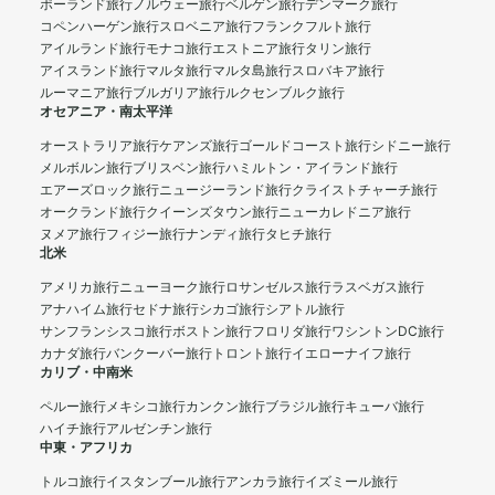
ポーランド旅行
ノルウェー旅行
ベルゲン旅行
デンマーク旅行
コペンハーゲン旅行
スロベニア旅行
フランクフルト旅行
アイルランド旅行
モナコ旅行
エストニア旅行
タリン旅行
アイスランド旅行
マルタ旅行
マルタ島旅行
スロバキア旅行
ルーマニア旅行
ブルガリア旅行
ルクセンブルク旅行
オセアニア・南太平洋
オーストラリア旅行
ケアンズ旅行
ゴールドコースト旅行
シドニー旅行
メルボルン旅行
ブリスベン旅行
ハミルトン・アイランド旅行
エアーズロック旅行
ニュージーランド旅行
クライストチャーチ旅行
オークランド旅行
クイーンズタウン旅行
ニューカレドニア旅行
ヌメア旅行
フィジー旅行
ナンディ旅行
タヒチ旅行
北米
アメリカ旅行
ニューヨーク旅行
ロサンゼルス旅行
ラスベガス旅行
アナハイム旅行
セドナ旅行
シカゴ旅行
シアトル旅行
サンフランシスコ旅行
ボストン旅行
フロリダ旅行
ワシントンDC旅行
カナダ旅行
バンクーバー旅行
トロント旅行
イエローナイフ旅行
カリブ・中南米
ペルー旅行
メキシコ旅行
カンクン旅行
ブラジル旅行
キューバ旅行
ハイチ旅行
アルゼンチン旅行
中東・アフリカ
トルコ旅行
イスタンブール旅行
アンカラ旅行
イズミール旅行