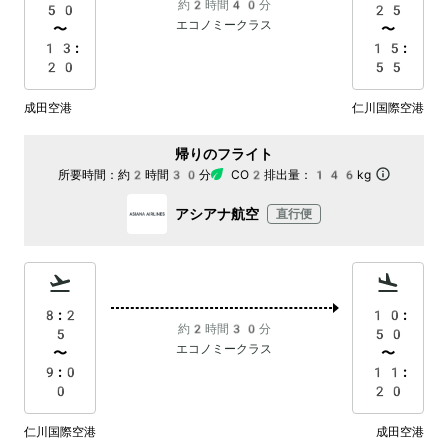
約2時間40分
50
25
エコノミークラス
〜
〜
13:
15:
20
55
成田空港
仁川国際空港
帰りのフライト
所要時間：
約2時間30分
CO2排出量：
146kg
アシアナ航空
直行便
8:2
10:
約2時間30分
5
50
エコノミークラス
〜
〜
9:0
11:
0
20
仁川国際空港
成田空港