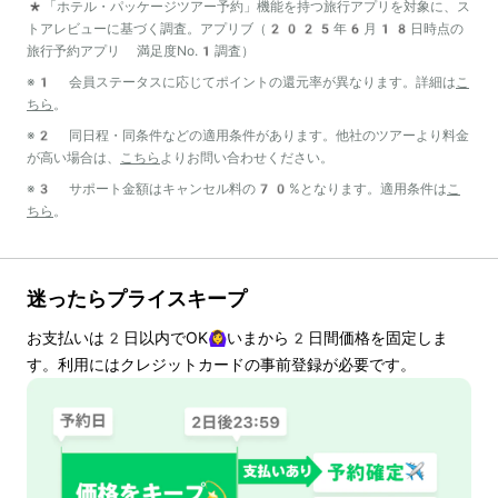
*「ホテル・パッケージツアー予約」機能を持つ旅行アプリを対象に、ス
トアレビューに基づく調査。アプリブ（2025年6月18日時点の
旅行予約アプリ 満足度No.1調査）
※1 会員ステータスに応じてポイントの還元率が異なります。詳細は
こ
ちら
。
※2 同日程・同条件などの適用条件があります。他社のツアーより料金
が高い場合は、
こちら
よりお問い合わせください。
※3 サポート金額はキャンセル料の70%となります。適用条件は
こ
ちら
。
迷ったらプライスキープ
お支払いは
2
日以内でOK🙆‍♀️いまから
2
日間価格を固定しま
す。利用にはクレジットカードの事前登録が必要です。