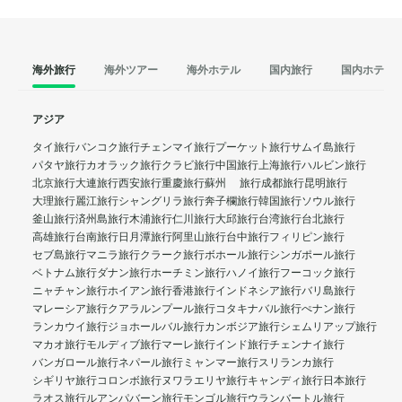
海外旅行
海外ツアー
海外ホテル
国内旅行
国内ホテル
アジア
タイ旅行
バンコク旅行
チェンマイ旅行
プーケット旅行
サムイ島旅行
パタヤ旅行
カオラック旅行
クラビ旅行
中国旅行
上海旅行
ハルビン旅行
北京旅行
大連旅行
西安旅行
重慶旅行
蘇州 旅行
成都旅行
昆明旅行
大理旅行
麗江旅行
シャングリラ旅行
奔子欄旅行
韓国旅行
ソウル旅行
釜山旅行
済州島旅行
木浦旅行
仁川旅行
大邱旅行
台湾旅行
台北旅行
高雄旅行
台南旅行
日月潭旅行
阿里山旅行
台中旅行
フィリピン旅行
セブ島旅行
マニラ旅行
クラーク旅行
ボホール旅行
シンガポール旅行
ベトナム旅行
ダナン旅行
ホーチミン旅行
ハノイ旅行
フーコック旅行
ニャチャン旅行
ホイアン旅行
香港旅行
インドネシア旅行
バリ島旅行
マレーシア旅行
クアラルンプール旅行
コタキナバル旅行
ぺナン旅行
ランカウイ旅行
ジョホールバル旅行
カンボジア旅行
シェムリアップ旅行
マカオ旅行
モルディブ旅行
マーレ旅行
インド旅行
チェンナイ旅行
バンガロール旅行
ネパール旅行
ミャンマー旅行
スリランカ旅行
シギリヤ旅行
コロンボ旅行
ヌワラエリヤ旅行
キャンディ旅行
日本旅行
ラオス旅行
ルアンパバーン旅行
モンゴル旅行
ウランバートル旅行