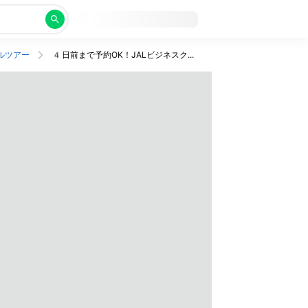
ルツアー
4日前まで予約OK！JALビジネスクラス利用で明洞駅そばのホテル滞在。ベッド3台確約