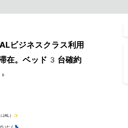
JALビジネスクラス利用
滞在。ベッド3台確約
68
JAL）✨
いたく💺