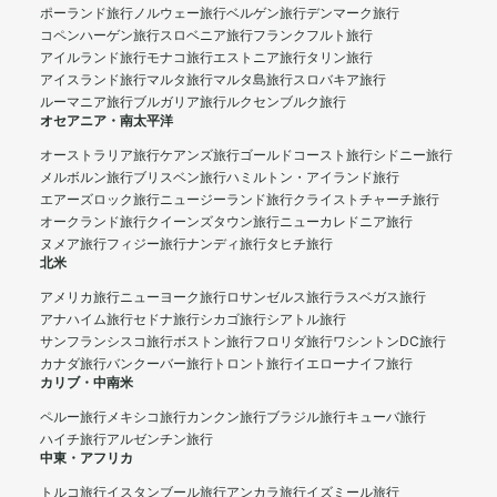
ポーランド旅行
ノルウェー旅行
ベルゲン旅行
デンマーク旅行
コペンハーゲン旅行
スロベニア旅行
フランクフルト旅行
アイルランド旅行
モナコ旅行
エストニア旅行
タリン旅行
アイスランド旅行
マルタ旅行
マルタ島旅行
スロバキア旅行
ルーマニア旅行
ブルガリア旅行
ルクセンブルク旅行
オセアニア・南太平洋
オーストラリア旅行
ケアンズ旅行
ゴールドコースト旅行
シドニー旅行
メルボルン旅行
ブリスベン旅行
ハミルトン・アイランド旅行
エアーズロック旅行
ニュージーランド旅行
クライストチャーチ旅行
オークランド旅行
クイーンズタウン旅行
ニューカレドニア旅行
ヌメア旅行
フィジー旅行
ナンディ旅行
タヒチ旅行
北米
アメリカ旅行
ニューヨーク旅行
ロサンゼルス旅行
ラスベガス旅行
アナハイム旅行
セドナ旅行
シカゴ旅行
シアトル旅行
サンフランシスコ旅行
ボストン旅行
フロリダ旅行
ワシントンDC旅行
カナダ旅行
バンクーバー旅行
トロント旅行
イエローナイフ旅行
カリブ・中南米
ペルー旅行
メキシコ旅行
カンクン旅行
ブラジル旅行
キューバ旅行
ハイチ旅行
アルゼンチン旅行
中東・アフリカ
トルコ旅行
イスタンブール旅行
アンカラ旅行
イズミール旅行