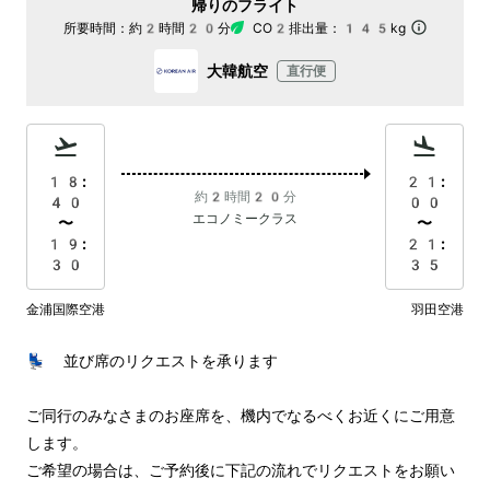
帰りのフライト
所要時間：
約2時間20分
CO2排出量：
145kg
大韓航空
直行便
18:
21:
約2時間20分
40
00
エコノミークラス
〜
〜
19:
21:
30
35
金浦国際空港
羽田空港
💺 並び席のリクエストを承ります

ご同行のみなさまのお座席を、機内でなるべくお近くにご用意
します。

ご希望の場合は、ご予約後に下記の流れでリクエストをお願い