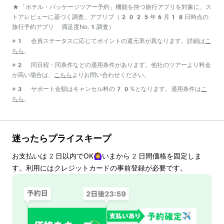
*「ホテル・パッケージツアー予約」機能を持つ旅行アプリを対象に、ス
トアレビューに基づく調査。アプリブ（2025年6月18日時点の
旅行予約アプリ 満足度No.1調査）
※1 会員ステータスに応じてポイントの還元率が異なります。詳細は
こ
ちら
。
※2 同日程・同条件などの適用条件があります。他社のツアーより料金
が高い場合は、
こちら
よりお問い合わせください。
※3 サポート金額はキャンセル料の70%となります。適用条件は
こ
ちら
。
迷ったらプライスキープ
お支払いは
2
日以内でOK🙆‍♀️いまから
2
日間価格を固定しま
す。利用にはクレジットカードの事前登録が必要です。