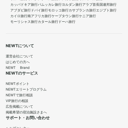
カッパドキア旅行
パムッカレ旅行
ヨルダン旅行
アラブ首長国連邦旅行
アブダビ旅行
ドバイ旅行
モロッコ旅行
カサブランカ旅行
エジプト旅行
カイロ旅行
南アフリカ旅行
ケープタウン旅行
ケニア旅行
モーリシャス旅行
カタール旅行
ドーハ旅行
NEWTについて
運営会社について
はじめての方へ
NEWT Brand
NEWTのサービス
NEWTポイント
NEWTエリートプログラム
NEWTで旅行相談
VIP旅行の相談
広告掲載について
掲載希望の宿泊施設さまへ
サポート・お問い合わせ