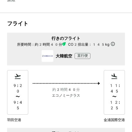
フライト
行きのフライト
所要時間：
約2時間40分
CO2排出量：
145kg
大韓航空
直行便
9:2
11:
約2時間40分
0
45
エコノミークラス
〜
〜
9:4
12:
5
25
羽田空港
金浦国際空港