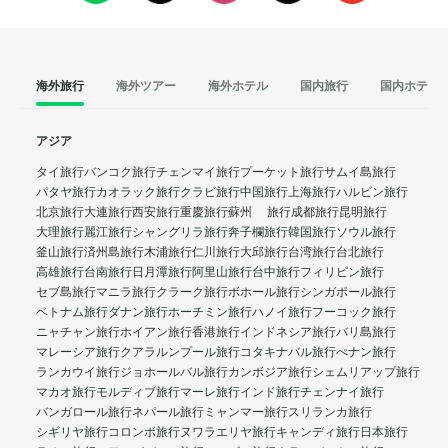
海外旅行
海外ツアー
海外ホテル
国内旅行
国内ホテル
アジア
タイ旅行
バンコク旅行
チェンマイ旅行
プーケット旅行
サムイ島旅行
パタヤ旅行
カオラック旅行
クラビ旅行
中国旅行
上海旅行
ハルビン旅行
北京旅行
大連旅行
西安旅行
重慶旅行
蘇州 旅行
成都旅行
昆明旅行
大理旅行
麗江旅行
シャングリラ旅行
奔子欄旅行
韓国旅行
ソウル旅行
釜山旅行
済州島旅行
木浦旅行
仁川旅行
大邱旅行
台湾旅行
台北旅行
高雄旅行
台南旅行
日月潭旅行
阿里山旅行
台中旅行
フィリピン旅行
セブ島旅行
マニラ旅行
クラーク旅行
ボホール旅行
シンガポール旅行
ベトナム旅行
ダナン旅行
ホーチミン旅行
ハノイ旅行
フーコック旅行
ニャチャン旅行
ホイアン旅行
香港旅行
インドネシア旅行
バリ島旅行
マレーシア旅行
クアラルンプール旅行
コタキナバル旅行
ぺナン旅行
ランカウイ旅行
ジョホールバル旅行
カンボジア旅行
シェムリアップ旅行
マカオ旅行
モルディブ旅行
マーレ旅行
インド旅行
チェンナイ旅行
バンガロール旅行
ネパール旅行
ミャンマー旅行
スリランカ旅行
シギリヤ旅行
コロンボ旅行
ヌワラエリヤ旅行
キャンディ旅行
日本旅行