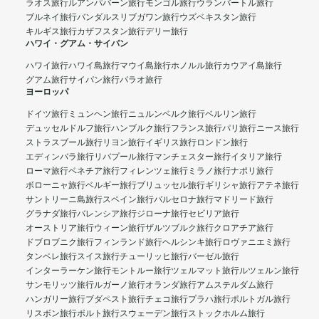
ラオス旅行
ルアンパバーン旅行
モンゴル旅行
ウランバートル旅行
ブルネイ旅行
バンダルスリブガワン旅行
ウズベキスタン旅行
キルギス旅行
カザフスタン旅行
デリー旅行
ハワイ・グアム・サイパン
ハワイ旅行
ハワイ島旅行
マウイ島旅行
ホノルル旅行
カウアイ島旅行
グアム旅行
サイパン旅行
パラオ旅行
ヨーロッパ
ドイツ旅行
ミュンヘン旅行
ニュルンベルク旅行
ベルリン旅行
デュッセルドルフ旅行
ハンブルク旅行
フランス旅行
パリ旅行
ニース旅行
ストラスブール旅行
リヨン旅行
イギリス旅行
ロンドン旅行
エディンバラ旅行
リバプール旅行
マンチェスター旅行
イタリア旅行
ローマ旅行
ベネチア旅行
フィレンツェ旅行
ミラノ旅行
ナポリ旅行
ボローニャ旅行
ベルギー旅行
ブリュッセル旅行
ギリシャ旅行
アテネ旅行
サントリーニ島旅行
スペイン旅行
バルセロナ旅行
マドリード旅行
グラナダ旅行
バレンシア旅行
ジローナ旅行
セビリア旅行
オーストリア旅行
ウィーン旅行
ザルツブルク旅行
クロアチア旅行
ドブロブニク旅行
フィンランド旅行
ヘルシンキ旅行
ロヴァニエミ旅行
タンペレ旅行
スイス旅行
チューリッヒ旅行
バーゼル旅行
インターラーケン旅行
モントルー旅行
ツェルマット旅行
ルツェルン旅行
サンモリッツ旅行
ルガーノ旅行
オランダ旅行
アムステルダム旅行
ハンガリー旅行
ブダペスト旅行
チェコ旅行
プラハ旅行
ポルトガル旅行
リスボン旅行
ポルト旅行
スウェーデン旅行
ストックホルム旅行