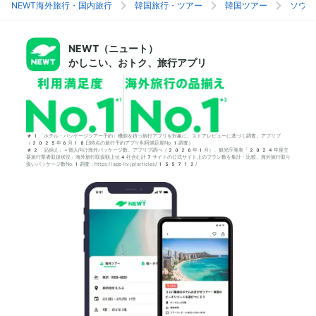
NEWT海外旅行・国内旅行
韓国旅行・ツアー
韓国ツアー
ソウル
NEWT（ニュート）
かしこい、おトク、旅行アプリ
*1「ホテル・パッケージツアー予約」機能を持つ旅行アプリを対象に、ストアレビューに基づく調査。アプリブ
（2025年6月18日時点の旅行予約アプリ利用満足度No.1調査）
*2「品揃え」＝個人向け海外パッケージ数。アプリブ調べ（2026年1月）。観光庁発表「2024年度主
要旅行業者取扱状況」海外旅行取扱額上位4社含む計7サイトの公式サイト上のプラン数を集計・比較。海外旅行取り
扱いパッケージ数No.1調査：https://app-liv.jp/articles/155712/