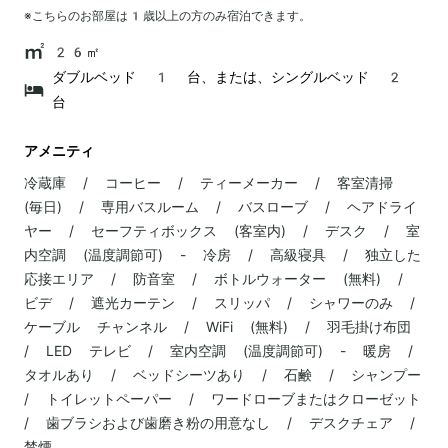
※こちらのお部屋は
1
歳以上の方のみ宿泊できます。
26㎡
ダブルベッド 1 台、または、シングルベッド 2
台
アメニティ
冷蔵庫 / コーヒー / ティーメーカー / 客室清掃
(毎日) / 専用バスルーム / バスローブ / ヘアドライ
ヤー / セーフティボックス (客室内) / デスク / 室
内空調 (温度調節可) - 冷房 / 高級寝具 / 独立した
応接エリア / 防音室 / ボトルウォーター (無料) /
ビデ / 遮光カーテン / スリッパ / シャワーのみ /
ケーブル チャンネル / WiFi (無料) / 羽毛掛け布団
/ LED テレビ / 室内空調 (温度調節可) - 暖房 /
タオルあり / ベッドシーツあり / 石鹸 / シャンプー
/ トイレットペーパー / ワードローブまたはクローゼット
/ 歯ブラシおよび歯磨き粉の用意なし / デスクチェア /
禁煙