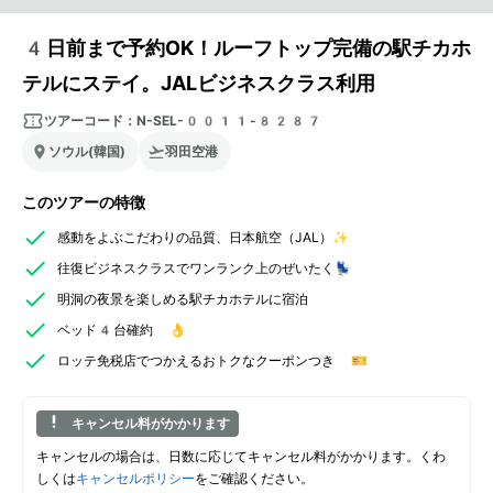
4日前まで予約OK！ルーフトップ完備の駅チカホ
テルにステイ。JALビジネスクラス利用
ツアーコード：
N-SEL-0011-8287
ソウル(韓国)
羽田空港
このツアーの特徴
感動をよぶこだわりの品質、日本航空（JAL）✨
往復ビジネスクラスでワンランク上のぜいたく💺
明洞の夜景を楽しめる駅チカホテルに宿泊
ベッド4台確約 👌
ロッテ免税店でつかえるおトクなクーポンつき 🎫
キャンセル料がかかります
キャンセルの場合は、日数に応じてキャンセル料がかかります。くわ
しくは
キャンセルポリシー
をご確認ください。