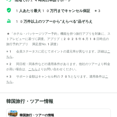
現地での24時間日本語サポート
1人あたり最大10万円までキャンセル保証
※3
10万件以上のツアーから“えらべる”品ぞろえ
*「ホテル・パッケージツアー予約」機能を持つ旅行アプリを対象に、ス
トアレビューに基づく調査。アプリブ（2025年6月18日時点の
旅行予約アプリ 満足度No.1調査）
※1 会員ステータスに応じてポイントの還元率が異なります。詳細は
こ
ちら
。
※2 同日程・同条件などの適用条件があります。他社のツアーより料金
が高い場合は、
こちら
よりお問い合わせください。
※3 サポート金額はキャンセル料の70%となります。適用条件は
こ
ちら
。
韓国旅行・ツアー情報
韓国旅行・ツアーの情報