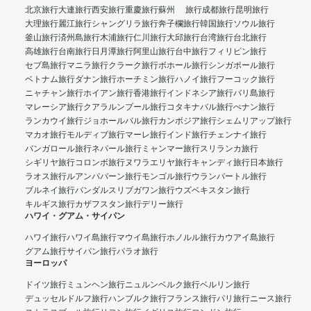
北京旅行
大連旅行
西安旅行
重慶旅行
蘇州 旅行
成都旅行
昆明旅行
大理旅行
麗江旅行
シャングリラ旅行
奔子欄旅行
韓国旅行
ソウル旅行
釜山旅行
済州島旅行
木浦旅行
仁川旅行
大邱旅行
台湾旅行
台北旅行
高雄旅行
台南旅行
日月潭旅行
阿里山旅行
台中旅行
フィリピン旅行
セブ島旅行
マニラ旅行
クラーク旅行
ボホール旅行
シンガポール旅行
ベトナム旅行
ダナン旅行
ホーチミン旅行
ハノイ旅行
フーコック旅行
ニャチャン旅行
ホイアン旅行
香港旅行
インドネシア旅行
バリ島旅行
マレーシア旅行
クアラルンプール旅行
コタキナバル旅行
ぺナン旅行
ランカウイ旅行
ジョホールバル旅行
カンボジア旅行
シェムリアップ旅行
マカオ旅行
モルディブ旅行
マーレ旅行
インド旅行
チェンナイ旅行
バンガロール旅行
ネパール旅行
ミャンマー旅行
スリランカ旅行
シギリヤ旅行
コロンボ旅行
ヌワラエリヤ旅行
キャンディ旅行
日本旅行
ラオス旅行
ルアンパバーン旅行
モンゴル旅行
ウランバートル旅行
ブルネイ旅行
バンダルスリブガワン旅行
ウズベキスタン旅行
キルギス旅行
カザフスタン旅行
デリー旅行
ハワイ・グアム・サイパン
ハワイ旅行
ハワイ島旅行
マウイ島旅行
ホノルル旅行
カウアイ島旅行
グアム旅行
サイパン旅行
パラオ旅行
ヨーロッパ
ドイツ旅行
ミュンヘン旅行
ニュルンベルク旅行
ベルリン旅行
デュッセルドルフ旅行
ハンブルク旅行
フランス旅行
パリ旅行
ニース旅行