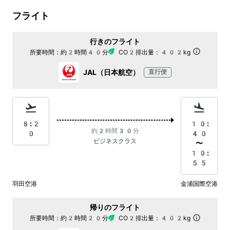
フライト
行きのフライト
所要時間：
約2時間40分
CO2排出量：
402kg
JAL（日本航空）
直行便
8:2
10:
約2時間30分
0
40
ビジネスクラス
〜
10:
55
羽田空港
金浦国際空港
帰りのフライト
所要時間：
約2時間20分
CO2排出量：
402kg