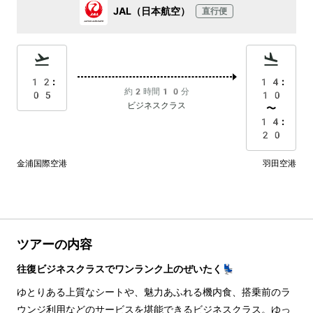
JAL（日本航空）
直行便
12:
14:
約2時間10分
05
10
ビジネスクラス
〜
14:
20
金浦国際空港
羽田空港
ツアーの内容
往復ビジネスクラスでワンランク上のぜいたく💺
ゆとりある上質なシートや、魅力あふれる機内食、搭乗前のラ
ウンジ利用などのサービスを堪能できるビジネスクラス。ゆっ