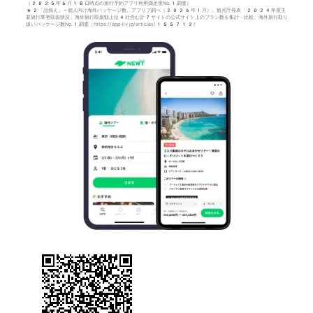
（2025年6月18日時点の旅行予約アプリ利用満足度No.1調査）
*2「品揃え」＝個人向け海外パッケージ数。アプリブ調べ（2026年1月）。観光庁発表「2024年度主
要旅行業者取扱状況」海外旅行取扱額上位4社含む計7サイトの公式サイト上のプラン数を集計・比較。海外旅行取り
扱いパッケージ数No.1調査：https://app-liv.jp/articles/155712/