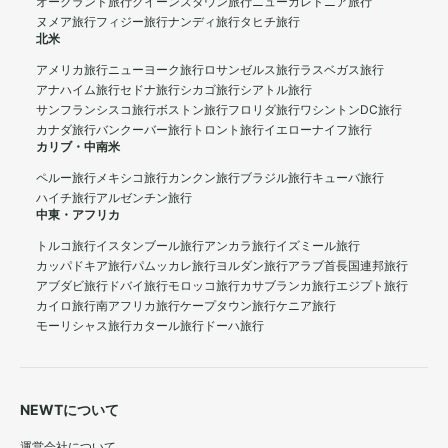
オークランド旅行
クイーンズタウン旅行
ニューカレドニア旅行
ヌメア旅行
フィジー旅行
ナンディ旅行
タヒチ旅行
北米
アメリカ旅行
ニューヨーク旅行
ロサンゼルス旅行
ラスベガス旅行
アナハイム旅行
セドナ旅行
シカゴ旅行
シアトル旅行
サンフランシスコ旅行
ボストン旅行
フロリダ旅行
ワシントンDC旅行
カナダ旅行
バンクーバー旅行
トロント旅行
イエローナイフ旅行
カリブ・中南米
ペルー旅行
メキシコ旅行
カンクン旅行
ブラジル旅行
キューバ旅行
ハイチ旅行
アルゼンチン旅行
中東・アフリカ
トルコ旅行
イスタンブール旅行
アンカラ旅行
イズミール旅行
カッパドキア旅行
パムッカレ旅行
ヨルダン旅行
アラブ首長国連邦旅行
アブダビ旅行
ドバイ旅行
モロッコ旅行
カサブランカ旅行
エジプト旅行
カイロ旅行
南アフリカ旅行
ケープタウン旅行
ケニア旅行
モーリシャス旅行
カタール旅行
ドーハ旅行
NEWTについて
運営会社について