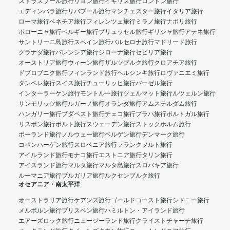
ストラスブール旅行
リヨン旅行
イギリス旅行
ロンドン旅行
エディンバラ旅行
リバプール旅行
マンチェスター旅行
イタリア旅行
ローマ旅行
ベネチア旅行
フィレンツェ旅行
ミラノ旅行
ナポリ旅行
ボローニャ旅行
ベルギー旅行
ブリュッセル旅行
ギリシャ旅行
アテネ旅行
サントリーニ島旅行
スペイン旅行
バルセロナ旅行
マドリード旅行
グラナダ旅行
バレンシア旅行
ジローナ旅行
セビリア旅行
オーストリア旅行
ウィーン旅行
ザルツブルク旅行
クロアチア旅行
ドブロブニク旅行
フィンランド旅行
ヘルシンキ旅行
ロヴァニエミ旅行
タンペレ旅行
スイス旅行
チューリッヒ旅行
バーゼル旅行
インターラーケン旅行
モントルー旅行
ツェルマット旅行
ルツェルン旅行
サンモリッツ旅行
ルガーノ旅行
オランダ旅行
アムステルダム旅行
ハンガリー旅行
ブダペスト旅行
チェコ旅行
プラハ旅行
ポルトガル旅行
リスボン旅行
ポルト旅行
スウェーデン旅行
ストックホルム旅行
ポーランド旅行
ノルウェー旅行
ベルゲン旅行
デンマーク旅行
コペンハーゲン旅行
スロベニア旅行
フランクフルト旅行
アイルランド旅行
モナコ旅行
エストニア旅行
タリン旅行
アイスランド旅行
マルタ旅行
マルタ島旅行
スロバキア旅行
ルーマニア旅行
ブルガリア旅行
ルクセンブルク旅行
オセアニア・南太平洋
オーストラリア旅行
ケアンズ旅行
ゴールドコースト旅行
シドニー旅行
メルボルン旅行
ブリスベン旅行
ハミルトン・アイランド旅行
エアーズロック旅行
ニュージーランド旅行
クライストチャーチ旅行