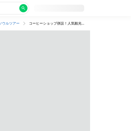
ソウルツアー
コーヒーショップ併設！人気観光地もすぐ行ける仁寺洞にある駅チカホテルに宿泊