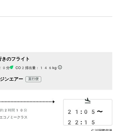
行きのフライト
20分
CO2排出量：
146kg
ジンエアー
直行便
約2時間10分
21:05
〜
エコノミークラス
22:15
仁川国際空港