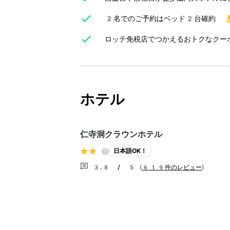
2名でのご予約はベッド2台確約 
ロッテ免税店でつかえるおトクなクー
ホテル
仁寺洞クラウンホテル
日本語OK！
3.8 / 5
(
619件のレビュー
)