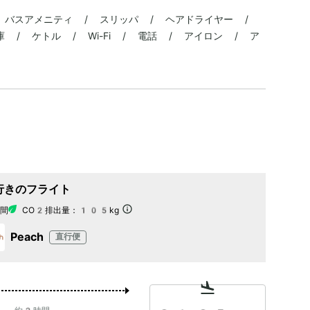
 バスアメニティ / スリッパ / ヘアドライヤー /
 / ケトル / Wi-Fi / 電話 / アイロン / ア
行きのフライト
間
CO2排出量：
105kg
Peach
直行便