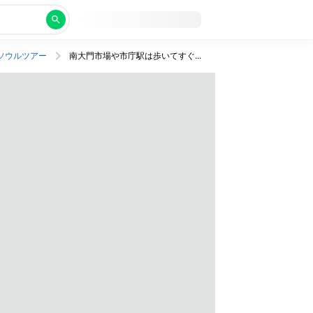
ソウルツアー
南大門市場や市庁駅は歩いてすぐ！コンビニやカフェ併設の4つ星ホテルでアクティブステイ