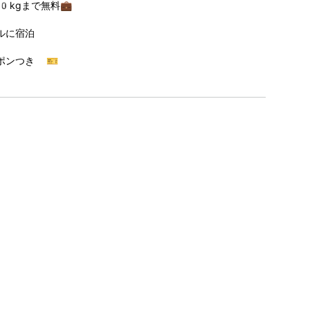
0kgまで無料💼
ルに宿泊
ポンつき 🎫