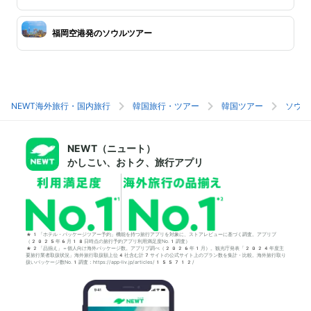
福岡空港発のソウルツアー
NEWT海外旅行・国内旅行
韓国旅行・ツアー
韓国ツアー
ソウル
NEWT（ニュート）
かしこい、おトク、旅行アプリ
*1「ホテル・パッケージツアー予約」機能を持つ旅行アプリを対象に、ストアレビューに基づく調査。アプリブ
（2025年6月18日時点の旅行予約アプリ利用満足度No.1調査）
*2「品揃え」＝個人向け海外パッケージ数。アプリブ調べ（2026年1月）。観光庁発表「2024年度主
要旅行業者取扱状況」海外旅行取扱額上位4社含む計7サイトの公式サイト上のプラン数を集計・比較。海外旅行取り
扱いパッケージ数No.1調査：https://app-liv.jp/articles/155712/