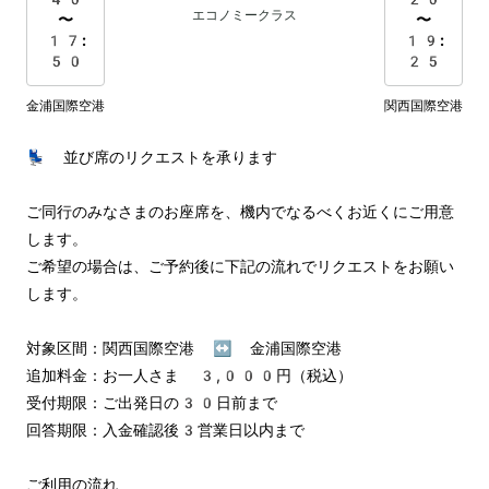
エコノミークラス
〜
〜
17:
19:
50
25
金浦国際空港
関西国際空港
💺 並び席のリクエストを承ります

ご同行のみなさまのお座席を、機内でなるべくお近くにご用意
します。

ご希望の場合は、ご予約後に下記の流れでリクエストをお願い
します。

対象区間：関西国際空港 ↔︎ 金浦国際空港

追加料金：お一人さま 3,000円（税込）

受付期限：ご出発日の30日前まで

回答期限：入金確認後3営業日以内まで

ご利用の流れ
