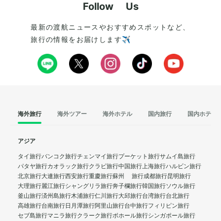
Follow Us
最新の渡航ニュースやおすすめスポットなど、
旅行の情報をお届けします✈️
海外旅行
海外ツアー
海外ホテル
国内旅行
国内ホテル
アジア
タイ旅行
バンコク旅行
チェンマイ旅行
プーケット旅行
サムイ島旅行
パタヤ旅行
カオラック旅行
クラビ旅行
中国旅行
上海旅行
ハルビン旅行
北京旅行
大連旅行
西安旅行
重慶旅行
蘇州 旅行
成都旅行
昆明旅行
大理旅行
麗江旅行
シャングリラ旅行
奔子欄旅行
韓国旅行
ソウル旅行
釜山旅行
済州島旅行
木浦旅行
仁川旅行
大邱旅行
台湾旅行
台北旅行
高雄旅行
台南旅行
日月潭旅行
阿里山旅行
台中旅行
フィリピン旅行
セブ島旅行
マニラ旅行
クラーク旅行
ボホール旅行
シンガポール旅行