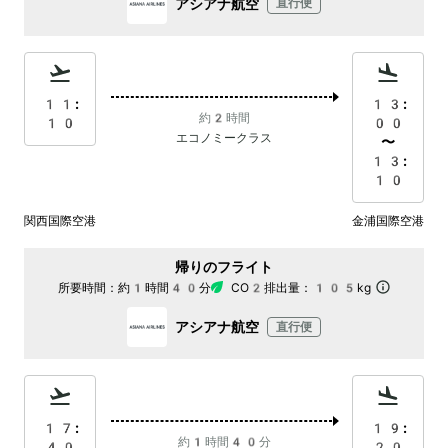
アシアナ航空
直行便
11:
13:
約2時間
10
00
エコノミークラス
〜
13:
10
関西国際空港
金浦国際空港
帰りのフライト
所要時間：
約1時間40分
CO2排出量：
105kg
アシアナ航空
直行便
17:
19:
約1時間40分
40
20