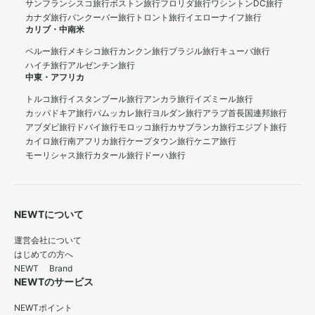
サンフランシスコ旅行
ボストン旅行
フロリダ旅行
ワシントンDC旅行
カナダ旅行
バンクーバー旅行
トロント旅行
イエローナイフ旅行
カリブ・中南米
ペルー旅行
メキシコ旅行
カンクン旅行
ブラジル旅行
キューバ旅行
ハイチ旅行
アルゼンチン旅行
中東・アフリカ
トルコ旅行
イスタンブール旅行
アンカラ旅行
イズミール旅行
カッパドキア旅行
パムッカレ旅行
ヨルダン旅行
アラブ首長国連邦旅行
アブダビ旅行
ドバイ旅行
モロッコ旅行
カサブランカ旅行
エジプト旅行
カイロ旅行
南アフリカ旅行
ケープタウン旅行
ケニア旅行
モーリシャス旅行
カタール旅行
ドーハ旅行
NEWTについて
運営会社について
はじめての方へ
NEWT Brand
NEWTのサービス
NEWTポイント