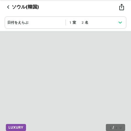
ソウル(韓国)
日付をえらぶ
1室 2名
LUXURY
1
/
30