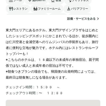
プール
無料Wi-Fi
朝食
フィットネス
レストラン
ファミリールーム
バリアフリー
24時間対応のフロント
駐車場
ランドリー
設備・サービスをみる
電気自動車の充電スタンド
東大門エリアにあるホテル。東大門デザインプラザをはじめと
したショッピングスポットにかこまれているほか、徒歩圏内に
は仁川空港と金浦空港へのリムジンバスの停留所もあり、旅行
者に便利な立地が魅力です。ホテル内にはレストランやルーフ
トップバーも！

※こちらのホテルは、18歳以下の未成年の単独宿泊、親子関
係ではない成人と未成年者の宿泊は不可です。

※朝食つきプランの場合でも、帰国便の出発時間によっては、
最終日は朝食無しになる場合があります。
チェックイン時間：
15:00 ～
チェックアウト時間：
〜 12:00