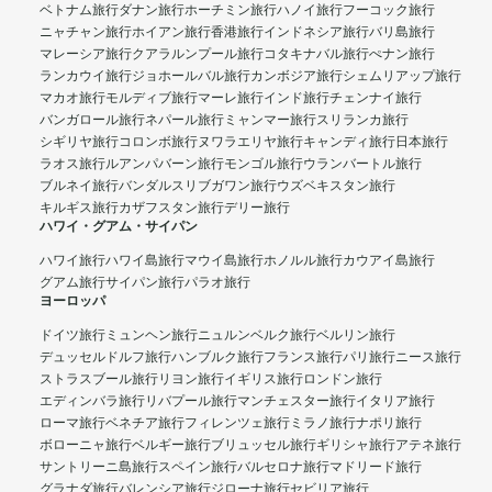
ベトナム旅行
ダナン旅行
ホーチミン旅行
ハノイ旅行
フーコック旅行
ニャチャン旅行
ホイアン旅行
香港旅行
インドネシア旅行
バリ島旅行
マレーシア旅行
クアラルンプール旅行
コタキナバル旅行
ぺナン旅行
ランカウイ旅行
ジョホールバル旅行
カンボジア旅行
シェムリアップ旅行
マカオ旅行
モルディブ旅行
マーレ旅行
インド旅行
チェンナイ旅行
バンガロール旅行
ネパール旅行
ミャンマー旅行
スリランカ旅行
シギリヤ旅行
コロンボ旅行
ヌワラエリヤ旅行
キャンディ旅行
日本旅行
ラオス旅行
ルアンパバーン旅行
モンゴル旅行
ウランバートル旅行
ブルネイ旅行
バンダルスリブガワン旅行
ウズベキスタン旅行
キルギス旅行
カザフスタン旅行
デリー旅行
ハワイ・グアム・サイパン
ハワイ旅行
ハワイ島旅行
マウイ島旅行
ホノルル旅行
カウアイ島旅行
グアム旅行
サイパン旅行
パラオ旅行
ヨーロッパ
ドイツ旅行
ミュンヘン旅行
ニュルンベルク旅行
ベルリン旅行
デュッセルドルフ旅行
ハンブルク旅行
フランス旅行
パリ旅行
ニース旅行
ストラスブール旅行
リヨン旅行
イギリス旅行
ロンドン旅行
エディンバラ旅行
リバプール旅行
マンチェスター旅行
イタリア旅行
ローマ旅行
ベネチア旅行
フィレンツェ旅行
ミラノ旅行
ナポリ旅行
ボローニャ旅行
ベルギー旅行
ブリュッセル旅行
ギリシャ旅行
アテネ旅行
サントリーニ島旅行
スペイン旅行
バルセロナ旅行
マドリード旅行
グラナダ旅行
バレンシア旅行
ジローナ旅行
セビリア旅行