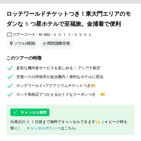
ロッテワールドチケットつき！東大門エリアのモ
ダンな5つ星ホテルで至福旅。金浦着で便利
ツアーコード：
N-SEL-0011-0902
ソウル(韓国)
関西国際空港
このツアーの特徴
多彩な機内食サービスを楽しめる🍴アシアナ航空
空港バスの停留所が徒歩圏内！便利なホテルに宿泊
ロッテワールド+アクアリウムチケットつき🎫
ロッテ免税店でつかえるおトクなクーポンつき 🎫
キャンセル無料
出発日の31日前まで無料でキャンセルできます🙌（*ピーク時を
除く）
キャンセルポリシー
はこちら。