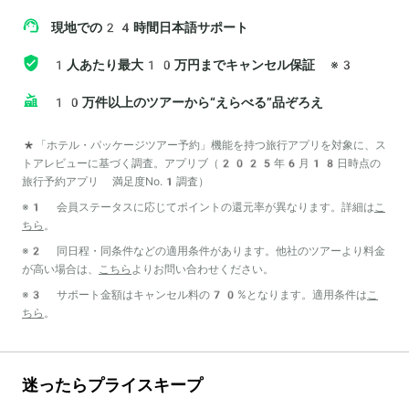
現地での24時間日本語サポート
1人あたり最大10万円までキャンセル保証
※3
10万件以上のツアーから“えらべる”品ぞろえ
*「ホテル・パッケージツアー予約」機能を持つ旅行アプリを対象に、ス
トアレビューに基づく調査。アプリブ（2025年6月18日時点の
旅行予約アプリ 満足度No.1調査）
※1 会員ステータスに応じてポイントの還元率が異なります。詳細は
こ
ちら
。
※2 同日程・同条件などの適用条件があります。他社のツアーより料金
が高い場合は、
こちら
よりお問い合わせください。
※3 サポート金額はキャンセル料の70%となります。適用条件は
こ
ちら
。
迷ったらプライスキープ