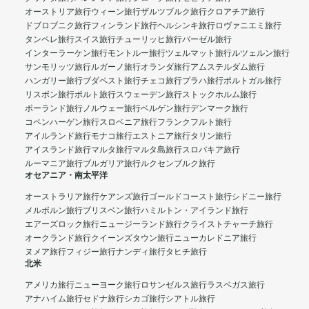
オーストリア旅行
ウィーン旅行
ザルツブルク旅行
クロアチア旅行
ドブロブニク旅行
フィンランド旅行
ヘルシンキ旅行
ロヴァニエミ旅行
タンペレ旅行
スイス旅行
チューリッヒ旅行
バーゼル旅行
インターラーケン旅行
モントルー旅行
ツェルマット旅行
ルツェルン旅行
サンモリッツ旅行
ルガーノ旅行
オランダ旅行
アムステルダム旅行
ハンガリー旅行
ブダペスト旅行
チェコ旅行
プラハ旅行
ポルトガル旅行
リスボン旅行
ポルト旅行
スウェーデン旅行
ストックホルム旅行
ポーランド旅行
ノルウェー旅行
ベルゲン旅行
デンマーク旅行
コペンハーゲン旅行
スロベニア旅行
フランクフルト旅行
アイルランド旅行
モナコ旅行
エストニア旅行
タリン旅行
アイスランド旅行
マルタ旅行
マルタ島旅行
スロバキア旅行
ルーマニア旅行
ブルガリア旅行
ルクセンブルク旅行
オセアニア・南太平洋
オーストラリア旅行
ケアンズ旅行
ゴールドコースト旅行
シドニー旅行
メルボルン旅行
ブリスベン旅行
ハミルトン・アイランド旅行
エアーズロック旅行
ニュージーランド旅行
クライストチャーチ旅行
オークランド旅行
クイーンズタウン旅行
ニューカレドニア旅行
ヌメア旅行
フィジー旅行
ナンディ旅行
タヒチ旅行
北米
アメリカ旅行
ニューヨーク旅行
ロサンゼルス旅行
ラスベガス旅行
アナハイム旅行
セドナ旅行
シカゴ旅行
シアトル旅行