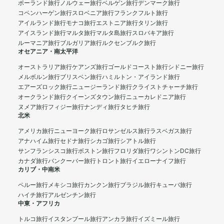
ポーランド旅行
ノルウェー旅行
ベルゲン旅行
デンマーク旅行
コペンハーゲン旅行
スロベニア旅行
フランクフルト旅行
アイルランド旅行
モナコ旅行
エストニア旅行
タリン旅行
アイスランド旅行
マルタ旅行
マルタ島旅行
スロバキア旅行
ルーマニア旅行
ブルガリア旅行
ルクセンブルク旅行
オセアニア・南太平洋
オーストラリア旅行
ケアンズ旅行
ゴールドコースト旅行
シドニー旅行
メルボルン旅行
ブリスベン旅行
ハミルトン・アイランド旅行
エアーズロック旅行
ニュージーランド旅行
クライストチャーチ旅行
オークランド旅行
クイーンズタウン旅行
ニューカレドニア旅行
ヌメア旅行
フィジー旅行
ナンディ旅行
タヒチ旅行
北米
アメリカ旅行
ニューヨーク旅行
ロサンゼルス旅行
ラスベガス旅行
アナハイム旅行
セドナ旅行
シカゴ旅行
シアトル旅行
サンフランシスコ旅行
ボストン旅行
フロリダ旅行
ワシントンDC旅行
カナダ旅行
バンクーバー旅行
トロント旅行
イエローナイフ旅行
カリブ・中南米
ペルー旅行
メキシコ旅行
カンクン旅行
ブラジル旅行
キューバ旅行
ハイチ旅行
アルゼンチン旅行
中東・アフリカ
トルコ旅行
イスタンブール旅行
アンカラ旅行
イズミール旅行