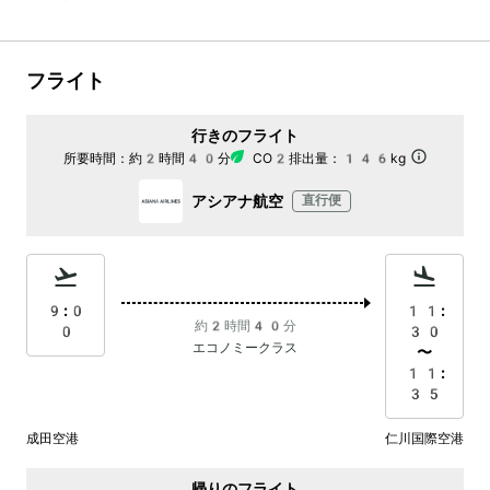
フライト
行きのフライト
所要時間：
約2時間40分
CO2排出量：
146kg
アシアナ航空
直行便
9:0
11:
約2時間40分
0
30
エコノミークラス
〜
11:
35
成田空港
仁川国際空港
帰りのフライト