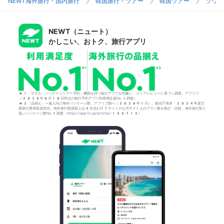
NEWT海外旅行・国内旅行
韓国旅行・ツアー
韓国ツアー
ソウル
NEWT（ニュート）
かしこい、おトク、旅行アプリ
*1「ホテル・パッケージツアー予約」機能を持つ旅行アプリを対象に、ストアレビューに基づく調査。アプリブ
（2025年6月18日時点の旅行予約アプリ利用満足度No.1調査）
*2「品揃え」＝個人向け海外パッケージ数。アプリブ調べ（2026年1月）。観光庁発表「2024年度主
要旅行業者取扱状況」海外旅行取扱額上位4社含む計7サイトの公式サイト上のプラン数を集計・比較。海外旅行取り
扱いパッケージ数No.1調査：https://app-liv.jp/articles/155712/