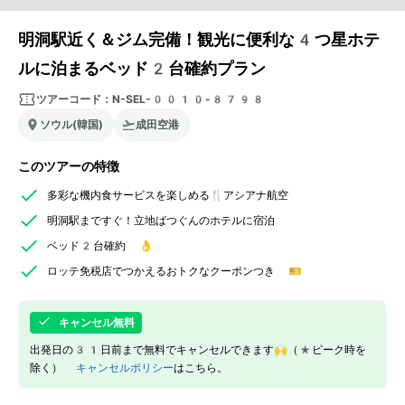
明洞駅近く＆ジム完備！観光に便利な4つ星ホテ
ルに泊まるベッド2台確約プラン
ツアーコード：
N-SEL-0010-8798
ソウル(韓国)
成田空港
このツアーの特徴
多彩な機内食サービスを楽しめる🍴アシアナ航空
明洞駅まですぐ！立地ばつぐんのホテルに宿泊
ベッド2台確約 👌
ロッテ免税店でつかえるおトクなクーポンつき 🎫
キャンセル無料
出発日の31日前まで無料でキャンセルできます🙌（*ピーク時を
除く）
キャンセルポリシー
はこちら。