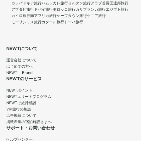
カッパドキア旅行
パムッカレ旅行
ヨルダン旅行
アラブ首長国連邦旅行
アブダビ旅行
ドバイ旅行
モロッコ旅行
カサブランカ旅行
エジプト旅行
カイロ旅行
南アフリカ旅行
ケープタウン旅行
ケニア旅行
モーリシャス旅行
カタール旅行
ドーハ旅行
NEWTについて
運営会社について
はじめての方へ
NEWT Brand
NEWTのサービス
NEWTポイント
NEWTエリートプログラム
NEWTで旅行相談
VIP旅行の相談
広告掲載について
掲載希望の宿泊施設さまへ
サポート・お問い合わせ
ヘルプセンター