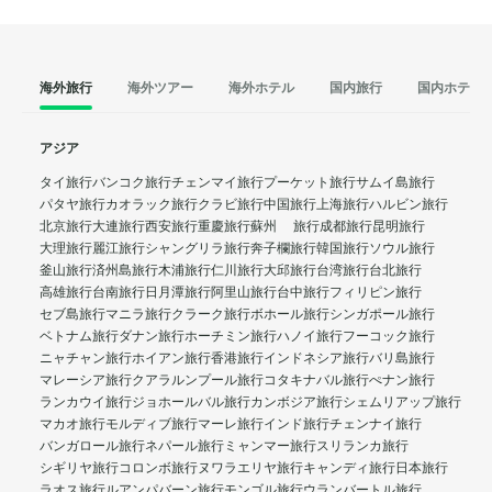
海外旅行
海外ツアー
海外ホテル
国内旅行
国内ホテル
アジア
タイ旅行
バンコク旅行
チェンマイ旅行
プーケット旅行
サムイ島旅行
パタヤ旅行
カオラック旅行
クラビ旅行
中国旅行
上海旅行
ハルビン旅行
北京旅行
大連旅行
西安旅行
重慶旅行
蘇州 旅行
成都旅行
昆明旅行
大理旅行
麗江旅行
シャングリラ旅行
奔子欄旅行
韓国旅行
ソウル旅行
釜山旅行
済州島旅行
木浦旅行
仁川旅行
大邱旅行
台湾旅行
台北旅行
高雄旅行
台南旅行
日月潭旅行
阿里山旅行
台中旅行
フィリピン旅行
セブ島旅行
マニラ旅行
クラーク旅行
ボホール旅行
シンガポール旅行
ベトナム旅行
ダナン旅行
ホーチミン旅行
ハノイ旅行
フーコック旅行
ニャチャン旅行
ホイアン旅行
香港旅行
インドネシア旅行
バリ島旅行
マレーシア旅行
クアラルンプール旅行
コタキナバル旅行
ぺナン旅行
ランカウイ旅行
ジョホールバル旅行
カンボジア旅行
シェムリアップ旅行
マカオ旅行
モルディブ旅行
マーレ旅行
インド旅行
チェンナイ旅行
バンガロール旅行
ネパール旅行
ミャンマー旅行
スリランカ旅行
シギリヤ旅行
コロンボ旅行
ヌワラエリヤ旅行
キャンディ旅行
日本旅行
ラオス旅行
ルアンパバーン旅行
モンゴル旅行
ウランバートル旅行