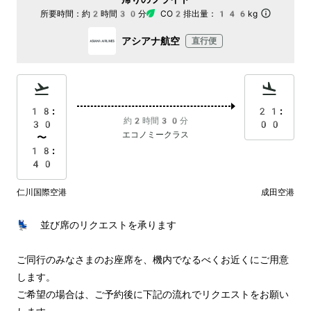
所要時間：
約2時間30分
CO2排出量：
146kg
アシアナ航空
直行便
18:
21:
約2時間30分
30
00
エコノミークラス
〜
18:
40
仁川国際空港
成田空港
💺 並び席のリクエストを承ります

ご同行のみなさまのお座席を、機内でなるべくお近くにご用意
します。

ご希望の場合は、ご予約後に下記の流れでリクエストをお願い