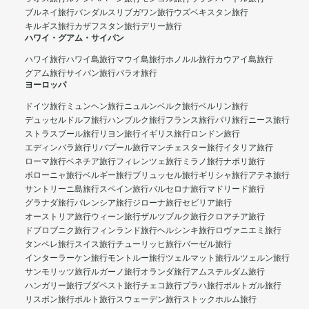
ブルネイ旅行
バンダルスリブガワン旅行
ウズベキスタン旅行
キルギス旅行
カザフスタン旅行
デリー旅行
ハワイ・グアム・サイパン
ハワイ旅行
ハワイ島旅行
マウイ島旅行
ホノルル旅行
カウアイ島旅行
グアム旅行
サイパン旅行
パラオ旅行
ヨーロッパ
ドイツ旅行
ミュンヘン旅行
ニュルンベルク旅行
ベルリン旅行
デュッセルドルフ旅行
ハンブルク旅行
フランス旅行
パリ旅行
ニース旅行
ストラスブール旅行
リヨン旅行
イギリス旅行
ロンドン旅行
エディンバラ旅行
リバプール旅行
マンチェスター旅行
イタリア旅行
ローマ旅行
ベネチア旅行
フィレンツェ旅行
ミラノ旅行
ナポリ旅行
ボローニャ旅行
ベルギー旅行
ブリュッセル旅行
ギリシャ旅行
アテネ旅行
サントリーニ島旅行
スペイン旅行
バルセロナ旅行
マドリード旅行
グラナダ旅行
バレンシア旅行
ジローナ旅行
セビリア旅行
オーストリア旅行
ウィーン旅行
ザルツブルク旅行
クロアチア旅行
ドブロブニク旅行
フィンランド旅行
ヘルシンキ旅行
ロヴァニエミ旅行
タンペレ旅行
スイス旅行
チューリッヒ旅行
バーゼル旅行
インターラーケン旅行
モントルー旅行
ツェルマット旅行
ルツェルン旅行
サンモリッツ旅行
ルガーノ旅行
オランダ旅行
アムステルダム旅行
ハンガリー旅行
ブダペスト旅行
チェコ旅行
プラハ旅行
ポルトガル旅行
リスボン旅行
ポルト旅行
スウェーデン旅行
ストックホルム旅行