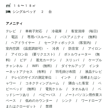
16〜18㎡
シングルベッド 2 台
アメニティ
テレビ / 車椅子対応 / 冷蔵庫 / 客室清掃 (毎日)
/ 電話 / 専用バスルーム / バスアメニティ (無料)
/ ヘアドライヤー / セーフティボックス (客室内) /
室内空調 (温度調節可) - 冷房 / 防音室 / アイロン
/ アイロン台 (要リクエスト) / ボトルウォーター (無
料) / ビデ / 遮光カーテン / スリッパ / ケーブル
チャンネル / WiFi (無料) / ダイヤルアップ インタ
ーネットアクセス (有料) / 羽毛掛け布団 / 液晶テレビ
/ テレビのサイズの測定単位 : インチ / 浴槽またはシ
ャワー / コネクティングルーム / 隣合った客室 / ベ
ビーベッド (無料) / 電気ケトル / タオルあり / ベ
ッドシーツあり / ベビーバス / ノートパソコン用作業ス
ペース / 低めのカウンター / シンク / ワードローブ
またはクローゼット / 禁煙