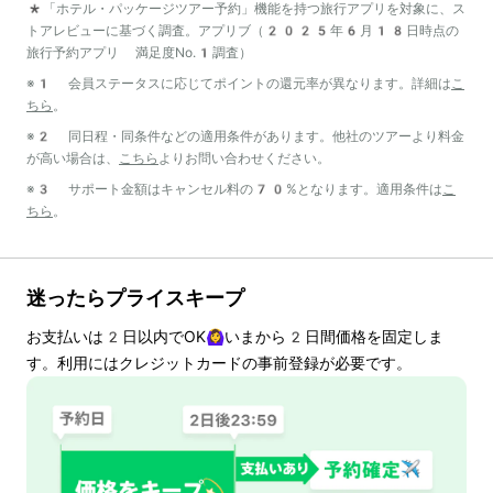
*「ホテル・パッケージツアー予約」機能を持つ旅行アプリを対象に、ス
トアレビューに基づく調査。アプリブ（2025年6月18日時点の
旅行予約アプリ 満足度No.1調査）
※1 会員ステータスに応じてポイントの還元率が異なります。詳細は
こ
ちら
。
※2 同日程・同条件などの適用条件があります。他社のツアーより料金
が高い場合は、
こちら
よりお問い合わせください。
※3 サポート金額はキャンセル料の70%となります。適用条件は
こ
ちら
。
迷ったらプライスキープ
お支払いは
2
日以内でOK🙆‍♀️いまから
2
日間価格を固定しま
す。利用にはクレジットカードの事前登録が必要です。