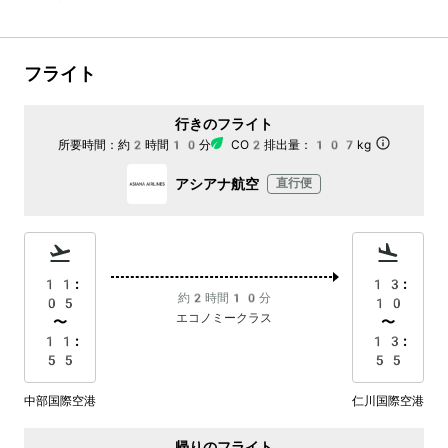
フライト
行きのフライト
所要時間：
約2時間10分
CO2排出量：
107kg
アシアナ航空
直行便
11:
13:
約2時間10分
05
10
エコノミークラス
〜
〜
11:
13:
55
55
中部国際空港
仁川国際空港
帰りのフライト