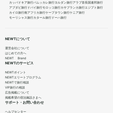
カッパドキア旅行
パムッカレ旅行
ヨルダン旅行
アラブ首長国連邦旅行
アブダビ旅行
ドバイ旅行
モロッコ旅行
カサブランカ旅行
エジプト旅行
カイロ旅行
南アフリカ旅行
ケープタウン旅行
ケニア旅行
モーリシャス旅行
カタール旅行
ドーハ旅行
NEWTについて
運営会社について
はじめての方へ
NEWT Brand
NEWTのサービス
NEWTポイント
NEWTエリートプログラム
NEWTで旅行相談
VIP旅行の相談
広告掲載について
掲載希望の宿泊施設さまへ
サポート・お問い合わせ
ヘルプセンター