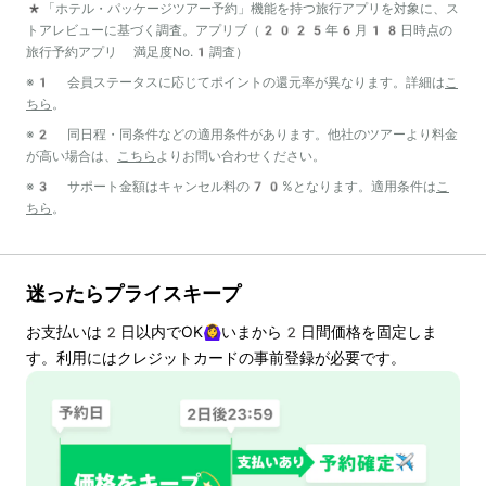
*「ホテル・パッケージツアー予約」機能を持つ旅行アプリを対象に、ス
トアレビューに基づく調査。アプリブ（2025年6月18日時点の
旅行予約アプリ 満足度No.1調査）
※1 会員ステータスに応じてポイントの還元率が異なります。詳細は
こ
ちら
。
※2 同日程・同条件などの適用条件があります。他社のツアーより料金
が高い場合は、
こちら
よりお問い合わせください。
※3 サポート金額はキャンセル料の70%となります。適用条件は
こ
ちら
。
迷ったらプライスキープ
お支払いは
2
日以内でOK🙆‍♀️いまから
2
日間価格を固定しま
す。利用にはクレジットカードの事前登録が必要です。