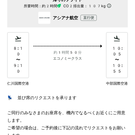
所要時間：
約2時間
CO2排出量：
107kg
アシアナ航空
直行便
8:1
10:
約1時間50分
0
05
エコノミークラス
〜
〜
9:1
10:
0
55
仁川国際空港
中部国際空港
💺 並び席のリクエストを承ります

ご同行のみなさまのお座席を、機内でなるべくお近くにご用意
します。

ご希望の場合は、ご予約後に下記の流れでリクエストをお願い