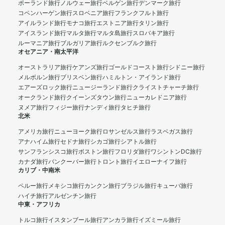
ポーランド旅行
ノルウェー旅行
ベルゲン旅行
デンマーク旅行
コペンハーゲン旅行
スロベニア旅行
フランクフルト旅行
アイルランド旅行
モナコ旅行
エストニア旅行
タリン旅行
アイスランド旅行
マルタ旅行
マルタ島旅行
スロバキア旅行
ルーマニア旅行
ブルガリア旅行
ルクセンブルク旅行
オセアニア・南太平洋
オーストラリア旅行
ケアンズ旅行
ゴールドコースト旅行
シドニー旅行
メルボルン旅行
ブリスベン旅行
ハミルトン・アイランド旅行
エアーズロック旅行
ニュージーランド旅行
クライストチャーチ旅行
オークランド旅行
クイーンズタウン旅行
ニューカレドニア旅行
ヌメア旅行
フィジー旅行
ナンディ旅行
タヒチ旅行
北米
アメリカ旅行
ニューヨーク旅行
ロサンゼルス旅行
ラスベガス旅行
アナハイム旅行
セドナ旅行
シカゴ旅行
シアトル旅行
サンフランシスコ旅行
ボストン旅行
フロリダ旅行
ワシントンDC旅行
カナダ旅行
バンクーバー旅行
トロント旅行
イエローナイフ旅行
カリブ・中南米
ペルー旅行
メキシコ旅行
カンクン旅行
ブラジル旅行
キューバ旅行
ハイチ旅行
アルゼンチン旅行
中東・アフリカ
トルコ旅行
イスタンブール旅行
アンカラ旅行
イズミール旅行