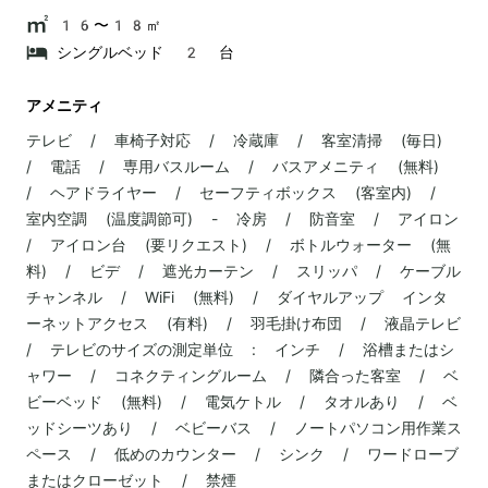
16〜18㎡
シングルベッド 2 台
アメニティ
テレビ / 車椅子対応 / 冷蔵庫 / 客室清掃 (毎日)
/ 電話 / 専用バスルーム / バスアメニティ (無料)
/ ヘアドライヤー / セーフティボックス (客室内) /
室内空調 (温度調節可) - 冷房 / 防音室 / アイロン
/ アイロン台 (要リクエスト) / ボトルウォーター (無
料) / ビデ / 遮光カーテン / スリッパ / ケーブル
チャンネル / WiFi (無料) / ダイヤルアップ インタ
ーネットアクセス (有料) / 羽毛掛け布団 / 液晶テレビ
/ テレビのサイズの測定単位 : インチ / 浴槽またはシ
ャワー / コネクティングルーム / 隣合った客室 / ベ
ビーベッド (無料) / 電気ケトル / タオルあり / ベ
ッドシーツあり / ベビーバス / ノートパソコン用作業ス
ペース / 低めのカウンター / シンク / ワードローブ
またはクローゼット / 禁煙