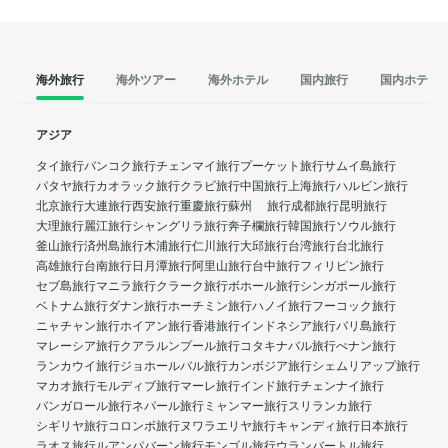
海外旅行
海外ツアー
海外ホテル
国内旅行
国内ホテル
アジア
タイ旅行
バンコク旅行
チェンマイ旅行
プーケット旅行
サムイ島旅行
パタヤ旅行
カオラック旅行
クラビ旅行
中国旅行
上海旅行
ハルビン旅行
北京旅行
大連旅行
西安旅行
重慶旅行
蘇州 旅行
成都旅行
昆明旅行
大理旅行
麗江旅行
シャングリラ旅行
奔子欄旅行
韓国旅行
ソウル旅行
釜山旅行
済州島旅行
木浦旅行
仁川旅行
大邱旅行
台湾旅行
台北旅行
高雄旅行
台南旅行
日月潭旅行
阿里山旅行
台中旅行
フィリピン旅行
セブ島旅行
マニラ旅行
クラーク旅行
ボホール旅行
シンガポール旅行
ベトナム旅行
ダナン旅行
ホーチミン旅行
ハノイ旅行
フーコック旅行
ニャチャン旅行
ホイアン旅行
香港旅行
インドネシア旅行
バリ島旅行
マレーシア旅行
クアラルンプール旅行
コタキナバル旅行
ぺナン旅行
ランカウイ旅行
ジョホールバル旅行
カンボジア旅行
シェムリアップ旅行
マカオ旅行
モルディブ旅行
マーレ旅行
インド旅行
チェンナイ旅行
バンガロール旅行
ネパール旅行
ミャンマー旅行
スリランカ旅行
シギリヤ旅行
コロンボ旅行
ヌワラエリヤ旅行
キャンディ旅行
日本旅行
ラオス旅行
ルアンパバーン旅行
モンゴル旅行
ウランバートル旅行