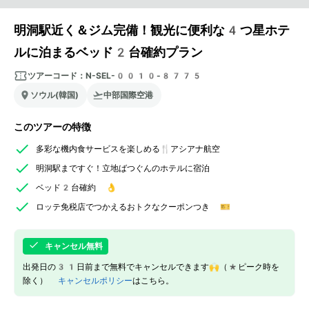
明洞駅近く＆ジム完備！観光に便利な4つ星ホテ
ルに泊まるベッド2台確約プラン
ツアーコード：
N-SEL-0010-8775
ソウル(韓国)
中部国際空港
このツアーの特徴
多彩な機内食サービスを楽しめる🍴アシアナ航空
明洞駅まですぐ！立地ばつぐんのホテルに宿泊
ベッド2台確約 👌
ロッテ免税店でつかえるおトクなクーポンつき 🎫
キャンセル無料
出発日の31日前まで無料でキャンセルできます🙌（*ピーク時を
除く）
キャンセルポリシー
はこちら。