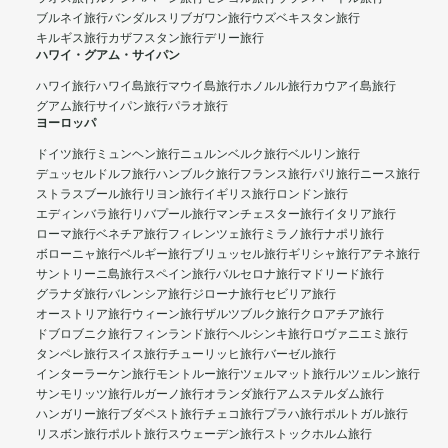
ブルネイ旅行
バンダルスリブガワン旅行
ウズベキスタン旅行
キルギス旅行
カザフスタン旅行
デリー旅行
ハワイ・グアム・サイパン
ハワイ旅行
ハワイ島旅行
マウイ島旅行
ホノルル旅行
カウアイ島旅行
グアム旅行
サイパン旅行
パラオ旅行
ヨーロッパ
ドイツ旅行
ミュンヘン旅行
ニュルンベルク旅行
ベルリン旅行
デュッセルドルフ旅行
ハンブルク旅行
フランス旅行
パリ旅行
ニース旅行
ストラスブール旅行
リヨン旅行
イギリス旅行
ロンドン旅行
エディンバラ旅行
リバプール旅行
マンチェスター旅行
イタリア旅行
ローマ旅行
ベネチア旅行
フィレンツェ旅行
ミラノ旅行
ナポリ旅行
ボローニャ旅行
ベルギー旅行
ブリュッセル旅行
ギリシャ旅行
アテネ旅行
サントリーニ島旅行
スペイン旅行
バルセロナ旅行
マドリード旅行
グラナダ旅行
バレンシア旅行
ジローナ旅行
セビリア旅行
オーストリア旅行
ウィーン旅行
ザルツブルク旅行
クロアチア旅行
ドブロブニク旅行
フィンランド旅行
ヘルシンキ旅行
ロヴァニエミ旅行
タンペレ旅行
スイス旅行
チューリッヒ旅行
バーゼル旅行
インターラーケン旅行
モントルー旅行
ツェルマット旅行
ルツェルン旅行
サンモリッツ旅行
ルガーノ旅行
オランダ旅行
アムステルダム旅行
ハンガリー旅行
ブダペスト旅行
チェコ旅行
プラハ旅行
ポルトガル旅行
リスボン旅行
ポルト旅行
スウェーデン旅行
ストックホルム旅行