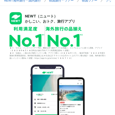
NEWT海外旅行・国内旅行
韓国旅行・ツアー
韓国ツアー
ソウル
NEWT（ニュート）
かしこい、おトク、旅行アプリ
*1「ホテル・パッケージツアー予約」機能を持つ旅行アプリを対象に、ストアレビューに基づく調査。アプリブ
（2025年6月18日時点の旅行予約アプリ利用満足度No.1調査）
*2「品揃え」＝個人向け海外パッケージ数。アプリブ調べ（2026年1月）。観光庁発表「2024年度主
要旅行業者取扱状況」海外旅行取扱額上位4社含む計7サイトの公式サイト上のプラン数を集計・比較。海外旅行取り
扱いパッケージ数No.1調査：https://app-liv.jp/articles/155712/