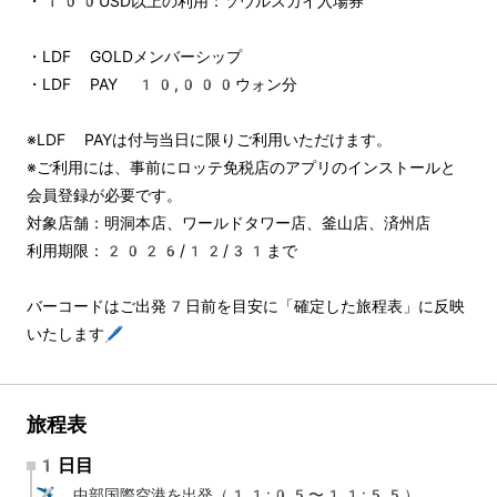
・100USD以上の利用：ソウルスカイ入場券
・LDF GOLDメンバーシップ
・LDF PAY 10,000ウォン分
※LDF PAYは付与当日に限りご利用いただけます。
※ご利用には、事前にロッテ免税店のアプリのインストールと
会員登録が必要です。
対象店舗：明洞本店、ワールドタワー店、釜山店、済州店
利用期限：2026/12/31まで
バーコードはご出発7日前を目安に「確定した旅程表」に反映
いたします🖊️
旅程表
1日目
✈️ 中部国際空港を出発（11:05〜11:55）
