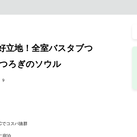
好立地！全室バスタブつ
つろぎのソウル
29
CCでコスパ抜群
に宿泊