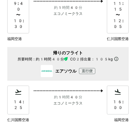
9:4
11:
約1時間40分
0
15
エコノミークラス
〜
〜
10:
12:
30
05
福岡空港
仁川国際空港
帰りのフライト
所要時間：
約1時間40分
CO2排出量：
105kg
エアソウル
直行便
約1時間40分
14:
16:
エコノミークラス
25
00
仁川国際空港
福岡空港