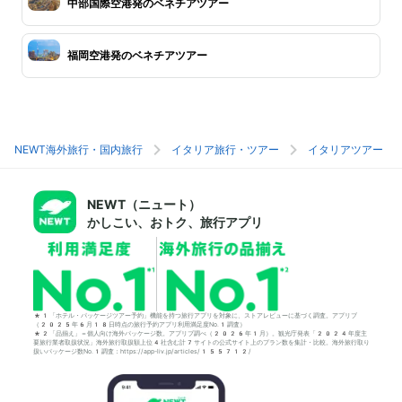
中部国際空港発のベネチアツアー
福岡空港発のベネチアツアー
NEWT海外旅行・国内旅行
イタリア旅行・ツアー
イタリアツアー
NEWT（ニュート）
かしこい、おトク、旅行アプリ
*1「ホテル・パッケージツアー予約」機能を持つ旅行アプリを対象に、ストアレビューに基づく調査。アプリブ
（2025年6月18日時点の旅行予約アプリ利用満足度No.1調査）
*2「品揃え」＝個人向け海外パッケージ数。アプリブ調べ（2026年1月）。観光庁発表「2024年度主
要旅行業者取扱状況」海外旅行取扱額上位4社含む計7サイトの公式サイト上のプラン数を集計・比較。海外旅行取り
扱いパッケージ数No.1調査：https://app-liv.jp/articles/155712/