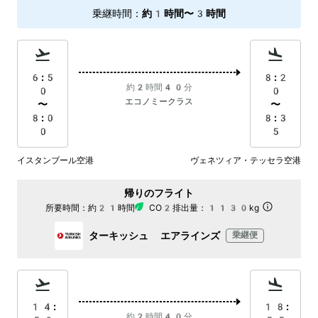
乗継時間
：
約1時間〜3時間
6:5
8:2
約2時間40分
0
0
エコノミークラス
〜
〜
8:0
8:3
0
5
イスタンブール空港
ヴェネツィア・テッセラ空港
帰りのフライト
所要時間：
約21時間
CO2排出量：
1130kg
ターキッシュ エアラインズ
乗継便
14:
18:
約2時間40分