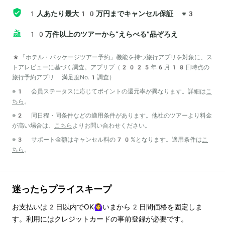
1人あたり最大10万円までキャンセル保証
※3
10万件以上のツアーから“えらべる”品ぞろえ
*「ホテル・パッケージツアー予約」機能を持つ旅行アプリを対象に、ス
トアレビューに基づく調査。アプリブ（2025年6月18日時点の
旅行予約アプリ 満足度No.1調査）
※1 会員ステータスに応じてポイントの還元率が異なります。詳細は
こ
ちら
。
※2 同日程・同条件などの適用条件があります。他社のツアーより料金
が高い場合は、
こちら
よりお問い合わせください。
※3 サポート金額はキャンセル料の70%となります。適用条件は
こ
ちら
。
迷ったらプライスキープ
お支払いは
2
日以内でOK🙆‍♀️いまから
2
日間価格を固定しま
す。利用にはクレジットカードの事前登録が必要です。