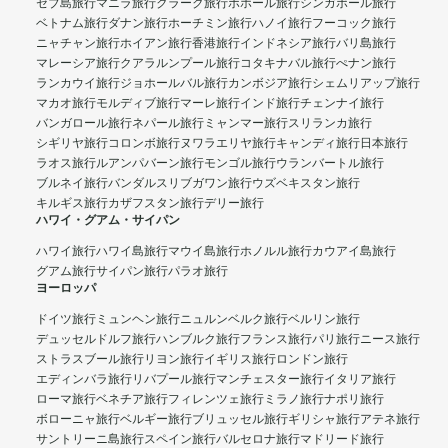
セブ島旅行
マニラ旅行
クラーク旅行
ボホール旅行
シンガポール旅行
ベトナム旅行
ダナン旅行
ホーチミン旅行
ハノイ旅行
フーコック旅行
ニャチャン旅行
ホイアン旅行
香港旅行
インドネシア旅行
バリ島旅行
マレーシア旅行
クアラルンプール旅行
コタキナバル旅行
ぺナン旅行
ランカウイ旅行
ジョホールバル旅行
カンボジア旅行
シェムリアップ旅行
マカオ旅行
モルディブ旅行
マーレ旅行
インド旅行
チェンナイ旅行
バンガロール旅行
ネパール旅行
ミャンマー旅行
スリランカ旅行
シギリヤ旅行
コロンボ旅行
ヌワラエリヤ旅行
キャンディ旅行
日本旅行
ラオス旅行
ルアンパバーン旅行
モンゴル旅行
ウランバートル旅行
ブルネイ旅行
バンダルスリブガワン旅行
ウズベキスタン旅行
キルギス旅行
カザフスタン旅行
デリー旅行
ハワイ・グアム・サイパン
ハワイ旅行
ハワイ島旅行
マウイ島旅行
ホノルル旅行
カウアイ島旅行
グアム旅行
サイパン旅行
パラオ旅行
ヨーロッパ
ドイツ旅行
ミュンヘン旅行
ニュルンベルク旅行
ベルリン旅行
デュッセルドルフ旅行
ハンブルク旅行
フランス旅行
パリ旅行
ニース旅行
ストラスブール旅行
リヨン旅行
イギリス旅行
ロンドン旅行
エディンバラ旅行
リバプール旅行
マンチェスター旅行
イタリア旅行
ローマ旅行
ベネチア旅行
フィレンツェ旅行
ミラノ旅行
ナポリ旅行
ボローニャ旅行
ベルギー旅行
ブリュッセル旅行
ギリシャ旅行
アテネ旅行
サントリーニ島旅行
スペイン旅行
バルセロナ旅行
マドリード旅行