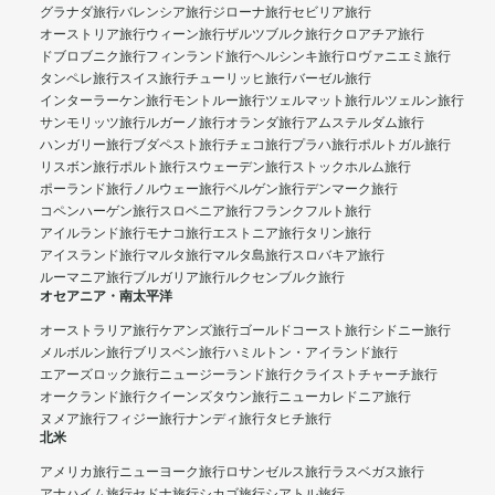
グラナダ旅行
バレンシア旅行
ジローナ旅行
セビリア旅行
オーストリア旅行
ウィーン旅行
ザルツブルク旅行
クロアチア旅行
ドブロブニク旅行
フィンランド旅行
ヘルシンキ旅行
ロヴァニエミ旅行
タンペレ旅行
スイス旅行
チューリッヒ旅行
バーゼル旅行
インターラーケン旅行
モントルー旅行
ツェルマット旅行
ルツェルン旅行
サンモリッツ旅行
ルガーノ旅行
オランダ旅行
アムステルダム旅行
ハンガリー旅行
ブダペスト旅行
チェコ旅行
プラハ旅行
ポルトガル旅行
リスボン旅行
ポルト旅行
スウェーデン旅行
ストックホルム旅行
ポーランド旅行
ノルウェー旅行
ベルゲン旅行
デンマーク旅行
コペンハーゲン旅行
スロベニア旅行
フランクフルト旅行
アイルランド旅行
モナコ旅行
エストニア旅行
タリン旅行
アイスランド旅行
マルタ旅行
マルタ島旅行
スロバキア旅行
ルーマニア旅行
ブルガリア旅行
ルクセンブルク旅行
オセアニア・南太平洋
オーストラリア旅行
ケアンズ旅行
ゴールドコースト旅行
シドニー旅行
メルボルン旅行
ブリスベン旅行
ハミルトン・アイランド旅行
エアーズロック旅行
ニュージーランド旅行
クライストチャーチ旅行
オークランド旅行
クイーンズタウン旅行
ニューカレドニア旅行
ヌメア旅行
フィジー旅行
ナンディ旅行
タヒチ旅行
北米
アメリカ旅行
ニューヨーク旅行
ロサンゼルス旅行
ラスベガス旅行
アナハイム旅行
セドナ旅行
シカゴ旅行
シアトル旅行