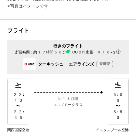
※写真はイメージです
フライト
行きのフライト
所要時間：
約17時間50分
CO2排出量：
910kg
ターキッシュ エアラインズ
乗継便
22:
5:0
約13時間
10
0
エコノミークラス
〜
〜
22:
5:5
45
0
関西国際空港
イスタンブール空港