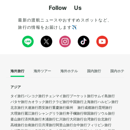
Follow Us
最新の渡航ニュースやおすすめスポットなど、
旅行の情報をお届けします✈️
海外旅行
海外ツアー
海外ホテル
国内旅行
国内ホテル
アジア
タイ旅行
バンコク旅行
チェンマイ旅行
プーケット旅行
サムイ島旅行
パタヤ旅行
カオラック旅行
クラビ旅行
中国旅行
上海旅行
ハルビン旅行
北京旅行
大連旅行
西安旅行
重慶旅行
蘇州 旅行
成都旅行
昆明旅行
大理旅行
麗江旅行
シャングリラ旅行
奔子欄旅行
韓国旅行
ソウル旅行
釜山旅行
済州島旅行
木浦旅行
仁川旅行
大邱旅行
台湾旅行
台北旅行
高雄旅行
台南旅行
日月潭旅行
阿里山旅行
台中旅行
フィリピン旅行