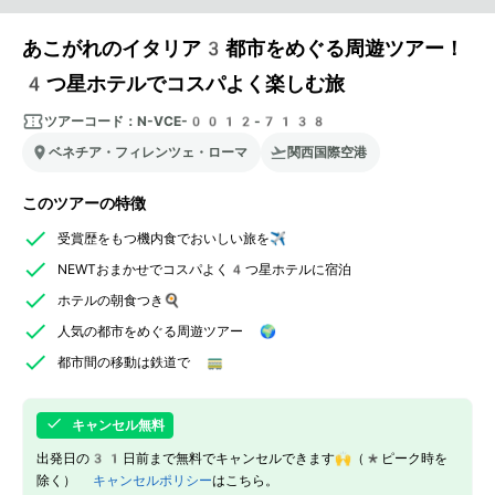
あこがれのイタリア3都市をめぐる周遊ツアー！
4つ星ホテルでコスパよく楽しむ旅
ツアーコード：
N-VCE-0012-7138
ベネチア・フィレンツェ・ローマ
関西国際空港
このツアーの特徴
受賞歴をもつ機内食でおいしい旅を✈
NEWTおまかせでコスパよく4つ星ホテルに宿泊
ホテルの朝食つき🍳
人気の都市をめぐる周遊ツアー 🌍
都市間の移動は鉄道で 🚃
キャンセル無料
出発日の31日前まで無料でキャンセルできます🙌（*ピーク時を
除く）
キャンセルポリシー
はこちら。