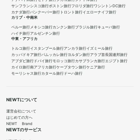
サンフランシスコ旅行
ボストン旅行
フロリダ旅行
ワシントンDC旅行
カナダ旅行
バンクーバー旅行
トロント旅行
イエローナイフ旅行
カリブ・中南米
ペルー旅行
メキシコ旅行
カンクン旅行
ブラジル旅行
キューバ旅行
ハイチ旅行
アルゼンチン旅行
中東・アフリカ
トルコ旅行
イスタンブール旅行
アンカラ旅行
イズミール旅行
カッパドキア旅行
パムッカレ旅行
ヨルダン旅行
アラブ首長国連邦旅行
アブダビ旅行
ドバイ旅行
モロッコ旅行
カサブランカ旅行
エジプト旅行
カイロ旅行
南アフリカ旅行
ケープタウン旅行
ケニア旅行
モーリシャス旅行
カタール旅行
ドーハ旅行
NEWTについて
運営会社について
はじめての方へ
NEWT Brand
NEWTのサービス