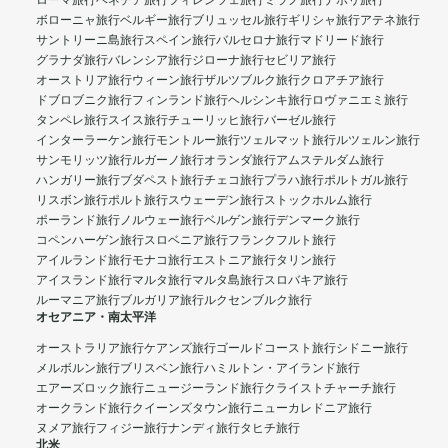
ローマ旅行
ベネチア旅行
フィレンツェ旅行
ミラノ旅行
ナポリ旅行
ボローニャ旅行
ベルギー旅行
ブリュッセル旅行
ギリシャ旅行
アテネ旅行
サントリーニ島旅行
スペイン旅行
バルセロナ旅行
マドリード旅行
グラナダ旅行
バレンシア旅行
ジローナ旅行
セビリア旅行
オーストリア旅行
ウィーン旅行
ザルツブルク旅行
クロアチア旅行
ドブロブニク旅行
フィンランド旅行
ヘルシンキ旅行
ロヴァニエミ旅行
タンペレ旅行
スイス旅行
チューリッヒ旅行
バーゼル旅行
インターラーケン旅行
モントルー旅行
ツェルマット旅行
ルツェルン旅行
サンモリッツ旅行
ルガーノ旅行
オランダ旅行
アムステルダム旅行
ハンガリー旅行
ブダペスト旅行
チェコ旅行
プラハ旅行
ポルトガル旅行
リスボン旅行
ポルト旅行
スウェーデン旅行
ストックホルム旅行
ポーランド旅行
ノルウェー旅行
ベルゲン旅行
デンマーク旅行
コペンハーゲン旅行
スロベニア旅行
フランクフルト旅行
アイルランド旅行
モナコ旅行
エストニア旅行
タリン旅行
アイスランド旅行
マルタ旅行
マルタ島旅行
スロバキア旅行
ルーマニア旅行
ブルガリア旅行
ルクセンブルク旅行
オセアニア・南太平洋
オーストラリア旅行
ケアンズ旅行
ゴールドコースト旅行
シドニー旅行
メルボルン旅行
ブリスベン旅行
ハミルトン・アイランド旅行
エアーズロック旅行
ニュージーランド旅行
クライストチャーチ旅行
オークランド旅行
クイーンズタウン旅行
ニューカレドニア旅行
ヌメア旅行
フィジー旅行
ナンディ旅行
タヒチ旅行
北米