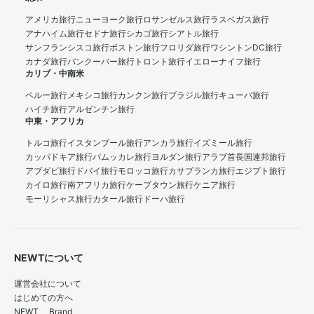
アメリカ旅行
ニューヨーク旅行
ロサンゼルス旅行
ラスベガス旅行
アナハイム旅行
セドナ旅行
シカゴ旅行
シアトル旅行
サンフランシスコ旅行
ボストン旅行
フロリダ旅行
ワシントンDC旅行
カナダ旅行
バンクーバー旅行
トロント旅行
イエローナイフ旅行
カリブ・中南米
ペルー旅行
メキシコ旅行
カンクン旅行
ブラジル旅行
キューバ旅行
ハイチ旅行
アルゼンチン旅行
中東・アフリカ
トルコ旅行
イスタンブール旅行
アンカラ旅行
イズミール旅行
カッパドキア旅行
パムッカレ旅行
ヨルダン旅行
アラブ首長国連邦旅行
アブダビ旅行
ドバイ旅行
モロッコ旅行
カサブランカ旅行
エジプト旅行
カイロ旅行
南アフリカ旅行
ケープタウン旅行
ケニア旅行
モーリシャス旅行
カタール旅行
ドーハ旅行
NEWTについて
運営会社について
はじめての方へ
NEWT Brand