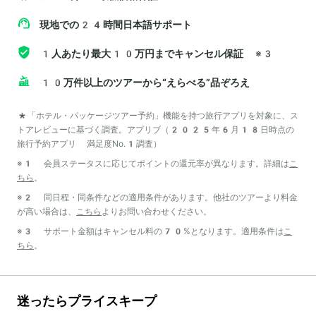
現地での24時間日本語サポート
1人あたり最大10万円までキャンセル保証
※3
10万件以上のツアーから“えらべる”品ぞろえ
*「ホテル・パッケージツアー予約」機能を持つ旅行アプリを対象に、ス
トアレビューに基づく調査。アプリブ（2025年6月18日時点の
旅行予約アプリ 満足度No.1調査）
※1 会員ステータスに応じてポイントの還元率が異なります。詳細は
こ
ちら
。
※2 同日程・同条件などの適用条件があります。他社のツアーより料金
が高い場合は、
こちら
よりお問い合わせください。
※3 サポート金額はキャンセル料の70%となります。適用条件は
こ
ちら
。
迷ったらプライスキープ