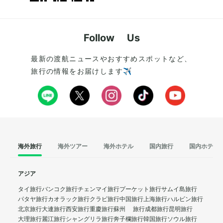
Follow Us
最新の渡航ニュースやおすすめスポットなど、
旅行の情報をお届けします✈️
海外旅行
海外ツアー
海外ホテル
国内旅行
国内ホテル
アジア
タイ旅行
バンコク旅行
チェンマイ旅行
プーケット旅行
サムイ島旅行
パタヤ旅行
カオラック旅行
クラビ旅行
中国旅行
上海旅行
ハルビン旅行
北京旅行
大連旅行
西安旅行
重慶旅行
蘇州 旅行
成都旅行
昆明旅行
大理旅行
麗江旅行
シャングリラ旅行
奔子欄旅行
韓国旅行
ソウル旅行