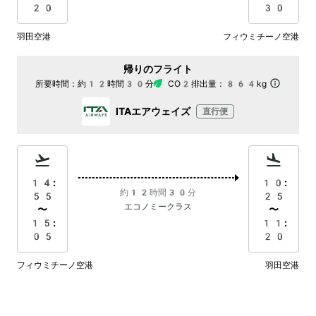
20
30
羽田空港
フィウミチーノ空港
帰りのフライト
所要時間：
約12時間30分
CO2排出量：
864kg
ITAエアウェイズ
直行便
14:
10:
約12時間30分
55
25
エコノミークラス
〜
〜
15:
11:
05
20
フィウミチーノ空港
羽田空港