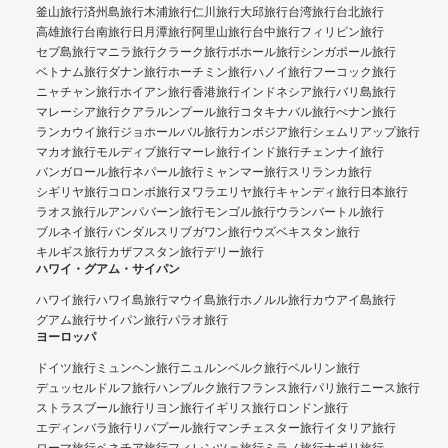
釜山旅行
済州島旅行
木浦旅行
仁川旅行
大邱旅行
台湾旅行
台北旅行
高雄旅行
台南旅行
日月潭旅行
阿里山旅行
台中旅行
フィリピン旅行
セブ島旅行
マニラ旅行
クラーク旅行
ボホール旅行
シンガポール旅行
ベトナム旅行
ダナン旅行
ホーチミン旅行
ハノイ旅行
フーコック旅行
ニャチャン旅行
ホイアン旅行
香港旅行
インドネシア旅行
バリ島旅行
マレーシア旅行
クアラルンプール旅行
コタキナバル旅行
ぺナン旅行
ランカウイ旅行
ジョホールバル旅行
カンボジア旅行
シェムリアップ旅行
マカオ旅行
モルディブ旅行
マーレ旅行
インド旅行
チェンナイ旅行
バンガロール旅行
ネパール旅行
ミャンマー旅行
スリランカ旅行
シギリヤ旅行
コロンボ旅行
ヌワラエリヤ旅行
キャンディ旅行
日本旅行
ラオス旅行
ルアンパバーン旅行
モンゴル旅行
ウランバートル旅行
ブルネイ旅行
バンダルスリブガワン旅行
ウズベキスタン旅行
キルギス旅行
カザフスタン旅行
デリー旅行
ハワイ・グアム・サイパン
ハワイ旅行
ハワイ島旅行
マウイ島旅行
ホノルル旅行
カウアイ島旅行
グアム旅行
サイパン旅行
パラオ旅行
ヨーロッパ
ドイツ旅行
ミュンヘン旅行
ニュルンベルク旅行
ベルリン旅行
デュッセルドルフ旅行
ハンブルク旅行
フランス旅行
パリ旅行
ニース旅行
ストラスブール旅行
リヨン旅行
イギリス旅行
ロンドン旅行
エディンバラ旅行
リバプール旅行
マンチェスター旅行
イタリア旅行