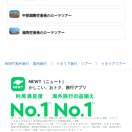
中部国際空港発のローマツアー
福岡空港発のローマツアー
NEWT海外旅行・国内旅行
イタリア旅行・ツアー
イタリアツアー
NEWT（ニュート）
かしこい、おトク、旅行アプリ
*1「ホテル・パッケージツアー予約」機能を持つ旅行アプリを対象に、ストアレビューに基づく調査。アプリブ
（2025年6月18日時点の旅行予約アプリ利用満足度No.1調査）
*2「品揃え」＝個人向け海外パッケージ数。アプリブ調べ（2026年1月）。観光庁発表「2024年度主
要旅行業者取扱状況」海外旅行取扱額上位4社含む計7サイトの公式サイト上のプラン数を集計・比較。海外旅行取り
扱いパッケージ数No.1調査：https://app-liv.jp/articles/155712/