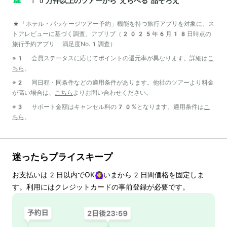
10万件以上のツアーから“えらべる”品ぞろえ
*「ホテル・パッケージツアー予約」機能を持つ旅行アプリを対象に、ス
トアレビューに基づく調査。アプリブ（2025年6月18日時点の
旅行予約アプリ 満足度No.1調査）
※1 会員ステータスに応じてポイントの還元率が異なります。詳細は
こ
ちら
。
※2 同日程・同条件などの適用条件があります。他社のツアーより料金
が高い場合は、
こちら
よりお問い合わせください。
※3 サポート金額はキャンセル料の70%となります。適用条件は
こ
ちら
。
迷ったらプライスキープ
お支払いは
2
日以内でOK🙆‍♀️いまから
2
日間価格を固定しま
す。利用にはクレジットカードの事前登録が必要です。