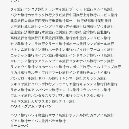
アジア
タイ旅行
バンコク旅行
チェンマイ旅行
プーケット旅行
サムイ島旅行
パタヤ旅行
カオラック旅行
クラビ旅行
中国旅行
上海旅行
ハルビン旅行
北京旅行
大連旅行
西安旅行
重慶旅行
蘇州 旅行
成都旅行
昆明旅行
大理旅行
麗江旅行
シャングリラ旅行
奔子欄旅行
韓国旅行
ソウル旅行
釜山旅行
済州島旅行
木浦旅行
仁川旅行
大邱旅行
台湾旅行
台北旅行
高雄旅行
台南旅行
日月潭旅行
阿里山旅行
台中旅行
フィリピン旅行
セブ島旅行
マニラ旅行
クラーク旅行
ボホール旅行
シンガポール旅行
ベトナム旅行
ダナン旅行
ホーチミン旅行
ハノイ旅行
フーコック旅行
ニャチャン旅行
ホイアン旅行
香港旅行
インドネシア旅行
バリ島旅行
マレーシア旅行
クアラルンプール旅行
コタキナバル旅行
ぺナン旅行
ランカウイ旅行
ジョホールバル旅行
カンボジア旅行
シェムリアップ旅行
マカオ旅行
モルディブ旅行
マーレ旅行
インド旅行
チェンナイ旅行
バンガロール旅行
ネパール旅行
ミャンマー旅行
スリランカ旅行
シギリヤ旅行
コロンボ旅行
ヌワラエリヤ旅行
キャンディ旅行
日本旅行
ラオス旅行
ルアンパバーン旅行
モンゴル旅行
ウランバートル旅行
ブルネイ旅行
バンダルスリブガワン旅行
ウズベキスタン旅行
キルギス旅行
カザフスタン旅行
デリー旅行
ハワイ・グアム・サイパン
ハワイ旅行
ハワイ島旅行
マウイ島旅行
ホノルル旅行
カウアイ島旅行
グアム旅行
サイパン旅行
パラオ旅行
ヨーロッパ