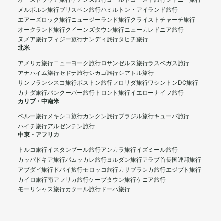
オーストラリア旅行
ケアンズ旅行
ゴールドコースト旅行
シドニー旅行
メルボルン旅行
ブリスベン旅行
ハミルトン・アイランド旅行
エアーズロック旅行
ニュージーランド旅行
クライストチャーチ旅行
オークランド旅行
クイーンズタウン旅行
ニューカレドニア旅行
ヌメア旅行
フィジー旅行
ナンディ旅行
タヒチ旅行
北米
アメリカ旅行
ニューヨーク旅行
ロサンゼルス旅行
ラスベガス旅行
アナハイム旅行
セドナ旅行
シカゴ旅行
シアトル旅行
サンフランシスコ旅行
ボストン旅行
フロリダ旅行
ワシントンDC旅行
カナダ旅行
バンクーバー旅行
トロント旅行
イエローナイフ旅行
カリブ・中南米
ペルー旅行
メキシコ旅行
カンクン旅行
ブラジル旅行
キューバ旅行
ハイチ旅行
アルゼンチン旅行
中東・アフリカ
トルコ旅行
イスタンブール旅行
アンカラ旅行
イズミール旅行
カッパドキア旅行
パムッカレ旅行
ヨルダン旅行
アラブ首長国連邦旅行
アブダビ旅行
ドバイ旅行
モロッコ旅行
カサブランカ旅行
エジプト旅行
カイロ旅行
南アフリカ旅行
ケープタウン旅行
ケニア旅行
モーリシャス旅行
カタール旅行
ドーハ旅行