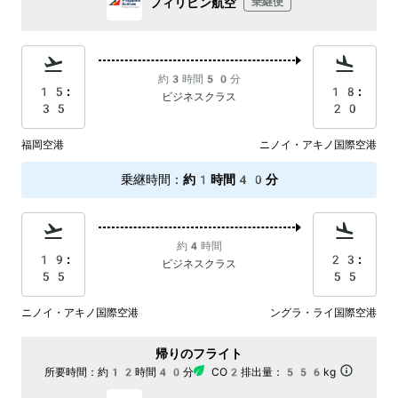
フィリピン航空
乗継便
約3時間50分
15:
18:
ビジネスクラス
35
20
福岡空港
ニノイ・アキノ国際空港
乗継時間
：
約1時間40分
約4時間
19:
23:
ビジネスクラス
55
55
ニノイ・アキノ国際空港
ングラ・ライ国際空港
帰りのフライト
所要時間：
約12時間40分
CO2排出量：
556kg