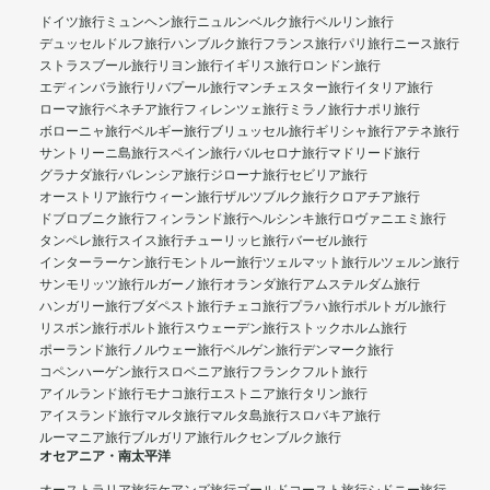
ドイツ旅行
ミュンヘン旅行
ニュルンベルク旅行
ベルリン旅行
デュッセルドルフ旅行
ハンブルク旅行
フランス旅行
パリ旅行
ニース旅行
ストラスブール旅行
リヨン旅行
イギリス旅行
ロンドン旅行
エディンバラ旅行
リバプール旅行
マンチェスター旅行
イタリア旅行
ローマ旅行
ベネチア旅行
フィレンツェ旅行
ミラノ旅行
ナポリ旅行
ボローニャ旅行
ベルギー旅行
ブリュッセル旅行
ギリシャ旅行
アテネ旅行
サントリーニ島旅行
スペイン旅行
バルセロナ旅行
マドリード旅行
グラナダ旅行
バレンシア旅行
ジローナ旅行
セビリア旅行
オーストリア旅行
ウィーン旅行
ザルツブルク旅行
クロアチア旅行
ドブロブニク旅行
フィンランド旅行
ヘルシンキ旅行
ロヴァニエミ旅行
タンペレ旅行
スイス旅行
チューリッヒ旅行
バーゼル旅行
インターラーケン旅行
モントルー旅行
ツェルマット旅行
ルツェルン旅行
サンモリッツ旅行
ルガーノ旅行
オランダ旅行
アムステルダム旅行
ハンガリー旅行
ブダペスト旅行
チェコ旅行
プラハ旅行
ポルトガル旅行
リスボン旅行
ポルト旅行
スウェーデン旅行
ストックホルム旅行
ポーランド旅行
ノルウェー旅行
ベルゲン旅行
デンマーク旅行
コペンハーゲン旅行
スロベニア旅行
フランクフルト旅行
アイルランド旅行
モナコ旅行
エストニア旅行
タリン旅行
アイスランド旅行
マルタ旅行
マルタ島旅行
スロバキア旅行
ルーマニア旅行
ブルガリア旅行
ルクセンブルク旅行
オセアニア・南太平洋