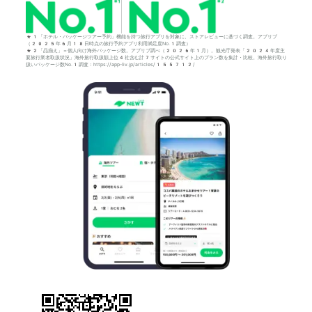
*1「ホテル・パッケージツアー予約」機能を持つ旅行アプリを対象に、ストアレビューに基づく調査。アプリブ
（2025年6月18日時点の旅行予約アプリ利用満足度No.1調査）
*2「品揃え」＝個人向け海外パッケージ数。アプリブ調べ（2026年1月）。観光庁発表「2024年度主
要旅行業者取扱状況」海外旅行取扱額上位4社含む計7サイトの公式サイト上のプラン数を集計・比較。海外旅行取り
扱いパッケージ数No.1調査：https://app-liv.jp/articles/155712/