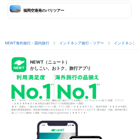
福岡空港発のバリツアー
NEWT海外旅行・国内旅行
インドネシア旅行・ツアー
インドネシア
NEWT（ニュート）
かしこい、おトク、旅行アプリ
*1「ホテル・パッケージツアー予約」機能を持つ旅行アプリを対象に、ストアレビューに基づく調査。アプリブ
（2025年6月18日時点の旅行予約アプリ利用満足度No.1調査）
*2「品揃え」＝個人向け海外パッケージ数。アプリブ調べ（2026年1月）。観光庁発表「2024年度主
要旅行業者取扱状況」海外旅行取扱額上位4社含む計7サイトの公式サイト上のプラン数を集計・比較。海外旅行取り
扱いパッケージ数No.1調査：https://app-liv.jp/articles/155712/