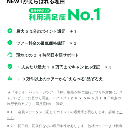
NEWTがえらばれる理由
最大5%分のポイント還元
※1
ツアー料金の最低価格保証
※2
現地での24時間日本語サポート
1人あたり最大10万円までキャンセル保証
※3
10万件以上のツアーから“えらべる”品ぞろえ
*「ホテル・パッケージツアー予約」機能を持つ旅行アプリを対象に、ス
トアレビューに基づく調査。アプリブ（2025年6月18日時点の
旅行予約アプリ 満足度No.1調査）
※1 会員ステータスに応じてポイントの還元率が異なります。詳細は
こ
ちら
。
※2 同日程・同条件などの適用条件があります。他社のツアーより料金