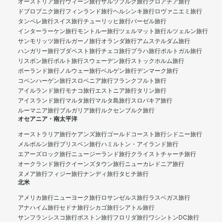
オーストリア旅行
ウィーン旅行
ザルツブルク旅行
クロアチア旅行
ドブロブニク旅行
フィンランド旅行
ヘルシンキ旅行
ロヴァニエミ旅行
タンペレ旅行
スイス旅行
チューリッヒ旅行
バーゼル旅行
インターラーケン旅行
モントルー旅行
ツェルマット旅行
ルツェルン旅行
サンモリッツ旅行
ルガーノ旅行
オランダ旅行
アムステルダム旅行
ハンガリー旅行
ブダペスト旅行
チェコ旅行
プラハ旅行
ポルトガル旅行
リスボン旅行
ポルト旅行
スウェーデン旅行
ストックホルム旅行
ポーランド旅行
ノルウェー旅行
ベルゲン旅行
デンマーク旅行
コペンハーゲン旅行
スロベニア旅行
フランクフルト旅行
アイルランド旅行
モナコ旅行
エストニア旅行
タリン旅行
アイスランド旅行
マルタ旅行
マルタ島旅行
スロバキア旅行
ルーマニア旅行
ブルガリア旅行
ルクセンブルク旅行
オセアニア・南太平洋
オーストラリア旅行
ケアンズ旅行
ゴールドコースト旅行
シドニー旅行
メルボルン旅行
ブリスベン旅行
ハミルトン・アイランド旅行
エアーズロック旅行
ニュージーランド旅行
クライストチャーチ旅行
オークランド旅行
クイーンズタウン旅行
ニューカレドニア旅行
ヌメア旅行
フィジー旅行
ナンディ旅行
タヒチ旅行
北米
アメリカ旅行
ニューヨーク旅行
ロサンゼルス旅行
ラスベガス旅行
アナハイム旅行
セドナ旅行
シカゴ旅行
シアトル旅行
サンフランシスコ旅行
ボストン旅行
フロリダ旅行
ワシントンDC旅行