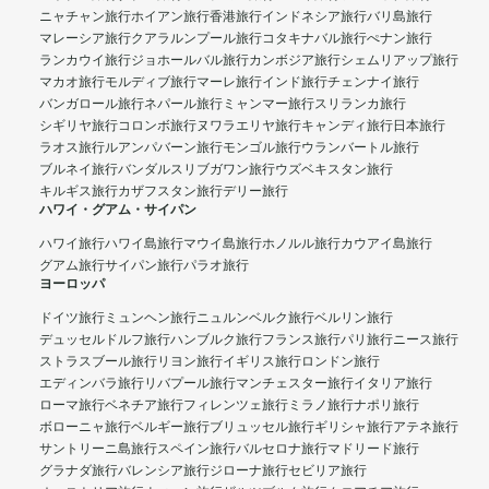
ニャチャン旅行
ホイアン旅行
香港旅行
インドネシア旅行
バリ島旅行
マレーシア旅行
クアラルンプール旅行
コタキナバル旅行
ぺナン旅行
ランカウイ旅行
ジョホールバル旅行
カンボジア旅行
シェムリアップ旅行
マカオ旅行
モルディブ旅行
マーレ旅行
インド旅行
チェンナイ旅行
バンガロール旅行
ネパール旅行
ミャンマー旅行
スリランカ旅行
シギリヤ旅行
コロンボ旅行
ヌワラエリヤ旅行
キャンディ旅行
日本旅行
ラオス旅行
ルアンパバーン旅行
モンゴル旅行
ウランバートル旅行
ブルネイ旅行
バンダルスリブガワン旅行
ウズベキスタン旅行
キルギス旅行
カザフスタン旅行
デリー旅行
ハワイ・グアム・サイパン
ハワイ旅行
ハワイ島旅行
マウイ島旅行
ホノルル旅行
カウアイ島旅行
グアム旅行
サイパン旅行
パラオ旅行
ヨーロッパ
ドイツ旅行
ミュンヘン旅行
ニュルンベルク旅行
ベルリン旅行
デュッセルドルフ旅行
ハンブルク旅行
フランス旅行
パリ旅行
ニース旅行
ストラスブール旅行
リヨン旅行
イギリス旅行
ロンドン旅行
エディンバラ旅行
リバプール旅行
マンチェスター旅行
イタリア旅行
ローマ旅行
ベネチア旅行
フィレンツェ旅行
ミラノ旅行
ナポリ旅行
ボローニャ旅行
ベルギー旅行
ブリュッセル旅行
ギリシャ旅行
アテネ旅行
サントリーニ島旅行
スペイン旅行
バルセロナ旅行
マドリード旅行
グラナダ旅行
バレンシア旅行
ジローナ旅行
セビリア旅行