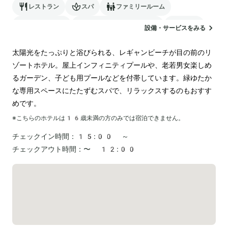
レストラン
スパ
ファミリールーム
バリアフリー
24時間対応のフロント
駐車場
設備・サービスをみる
ランドリー
空港送迎
太陽光をたっぷりと浴びられる、レギャンビーチが目の前のリ
ゾートホテル。屋上インフィニティプールや、老若男女楽しめ
るガーデン、子ども用プールなどを付帯しています。緑ゆたか
な専用スペースにたたずむスパで、リラックスするのもおすす
めです。
※こちらのホテルは
16
歳未満の方のみでは宿泊できません。
チェックイン時間：
15:00 ～
チェックアウト時間：
〜 12:00