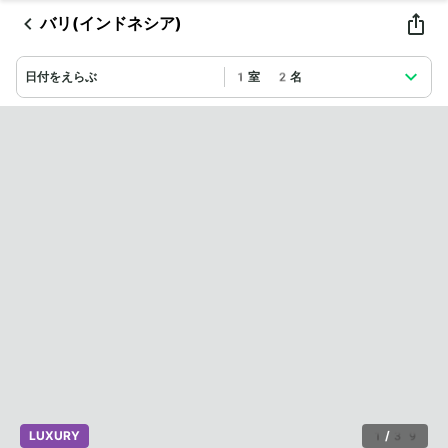
バリ(インドネシア)
日付をえらぶ
1室 2名
LUXURY
1
/
39