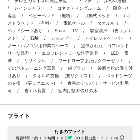
/ テレビのサイズの測定単位 : インチ / 深めの浴槽
/ レインシャワー / コネクティングルーム / 隣合った
客室 / ベビーベッド (無料) / 可動式ベッド / エキ
ストラベッド (有料) / 電気ケトル / タオルあり /
ベッドシーツあり / Smart TV / 客室清掃 (要リクエ
スト) / 石鹸 / シャンプー / トイレットペーパー /
ノートパソコン用作業スペース / 提供されたエコフレンド
リーな洗剤 / エコフレンドリーな洗面道具 / LED 電
球 / リサイクル / ワードローブまたはクローゼット /
その他トレーニング器具 / 歯ブラシ / 歯磨き粉の備え付
けあり / タオルの交換 (要リクエスト) / ベッドシーツ
の交換 (要リクエスト) / 食事のデリバリーサービス利用
可 / 省エネ装置 / 室内は堅木張りの床
フライト
行きのフライト
所要時間：
約13時間10分
CO2排出量：
777kg