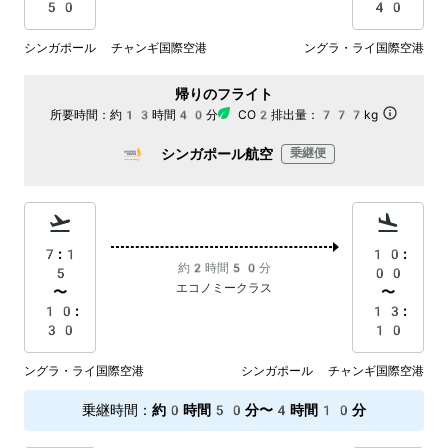
50
40
シンガポール チャンギ国際空港
ングラ・ライ国際空港
帰りのフライト
所要時間：
約13時間40分
CO2排出量：
777kg
シンガポール航空
乗継便
7:1
10:
約2時間50分
5
00
エコノミークラス
〜
〜
10:
13:
30
10
ングラ・ライ国際空港
シンガポール チャンギ国際空港
乗継時間
：
約0時間50分〜4時間10分