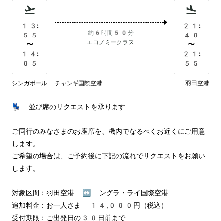
13:
21:
約6時間50分
55
40
エコノミークラス
〜
〜
14:
21:
05
55
シンガポール チャンギ国際空港
羽田空港
💺 並び席のリクエストを承ります

ご同行のみなさまのお座席を、機内でなるべくお近くにご用意
します。

ご希望の場合は、ご予約後に下記の流れでリクエストをお願い
します。

対象区間：羽田空港 ↔︎ ングラ・ライ国際空港

追加料金：お一人さま 14,000円（税込）

受付期限：ご出発日の30日前まで
