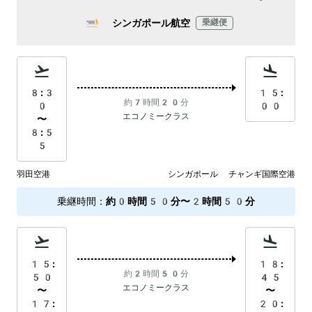
シンガポール航空
乗継便
8:3
15:
約7時間20分
0
00
エコノミークラス
〜
8:5
5
羽田空港
シンガポール チャンギ国際空港
乗継時間
：
約0時間50分〜2時間50分
15:
18:
約2時間50分
50
45
エコノミークラス
〜
〜
17:
20: