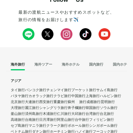
最新の渡航ニュースやおすすめスポットなど、
旅行の情報をお届けします✈️
海外旅行
海外ツアー
海外ホテル
国内旅行
国内ホテル
アジア
タイ旅行
バンコク旅行
チェンマイ旅行
プーケット旅行
サムイ島旅行
パタヤ旅行
カオラック旅行
クラビ旅行
中国旅行
上海旅行
ハルビン旅行
北京旅行
大連旅行
西安旅行
重慶旅行
蘇州 旅行
成都旅行
昆明旅行
大理旅行
麗江旅行
シャングリラ旅行
奔子欄旅行
韓国旅行
ソウル旅行
釜山旅行
済州島旅行
木浦旅行
仁川旅行
大邱旅行
台湾旅行
台北旅行
高雄旅行
台南旅行
日月潭旅行
阿里山旅行
台中旅行
フィリピン旅行
セブ島旅行
マニラ旅行
クラーク旅行
ボホール旅行
シンガポール旅行
ベトナム旅行
ダナン旅行
ホーチミン旅行
ハノイ旅行
フーコック旅行