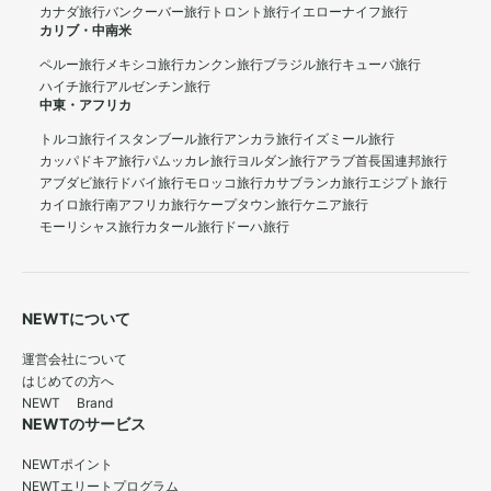
カナダ旅行
バンクーバー旅行
トロント旅行
イエローナイフ旅行
カリブ・中南米
ペルー旅行
メキシコ旅行
カンクン旅行
ブラジル旅行
キューバ旅行
ハイチ旅行
アルゼンチン旅行
中東・アフリカ
トルコ旅行
イスタンブール旅行
アンカラ旅行
イズミール旅行
カッパドキア旅行
パムッカレ旅行
ヨルダン旅行
アラブ首長国連邦旅行
アブダビ旅行
ドバイ旅行
モロッコ旅行
カサブランカ旅行
エジプト旅行
カイロ旅行
南アフリカ旅行
ケープタウン旅行
ケニア旅行
モーリシャス旅行
カタール旅行
ドーハ旅行
NEWTについて
運営会社について
はじめての方へ
NEWT Brand
NEWTのサービス
NEWTポイント
NEWTエリートプログラム