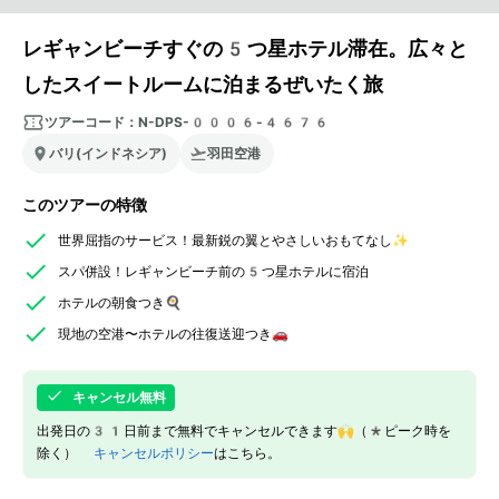
レギャンビーチすぐの5つ星ホテル滞在。広々と
したスイートルームに泊まるぜいたく旅
ツアーコード：
N-DPS-0006-4676
バリ(インドネシア)
羽田空港
このツアーの特徴
世界屈指のサービス！最新鋭の翼とやさしいおもてなし✨
スパ併設！レギャンビーチ前の5つ星ホテルに宿泊
ホテルの朝食つき🍳
現地の空港〜ホテルの往復送迎つき🚗
キャンセル無料
出発日の31日前まで無料でキャンセルできます🙌（*ピーク時を
除く）
キャンセルポリシー
はこちら。