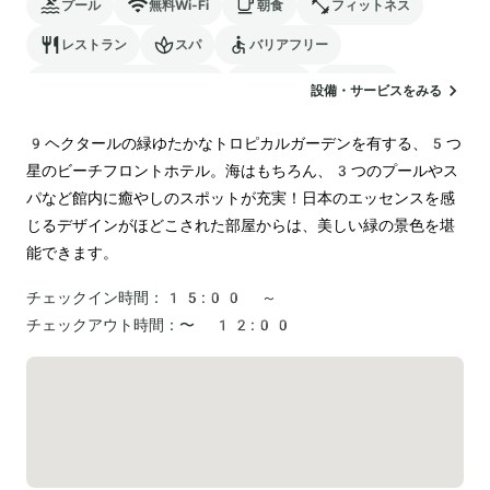
プール
無料Wi-Fi
朝食
フィットネス
レストラン
スパ
バリアフリー
24時間対応のフロント
サウナ
駐車場
設備・サービスをみる
ランドリー
9ヘクタールの緑ゆたかなトロピカルガーデンを有する、5つ
星のビーチフロントホテル。海はもちろん、3つのプールやス
パなど館内に癒やしのスポットが充実！日本のエッセンスを感
じるデザインがほどこされた部屋からは、美しい緑の景色を堪
能できます。
チェックイン時間：
15:00 ～
チェックアウト時間：
〜 12:00