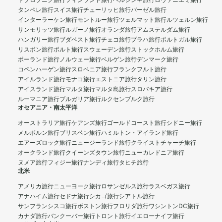
ドブロブニク旅行
フィンランド旅行
ヘルシンキ旅行
ロヴァニエミ旅行
タンペレ旅行
スイス旅行
チューリッヒ旅行
バーゼル旅行
インターラーケン旅行
モントルー旅行
ツェルマット旅行
ルツェルン旅行
サンモリッツ旅行
ルガーノ旅行
オランダ旅行
アムステルダム旅行
ハンガリー旅行
ブダペスト旅行
チェコ旅行
プラハ旅行
ポルトガル旅行
リスボン旅行
ポルト旅行
スウェーデン旅行
ストックホルム旅行
ポーランド旅行
ノルウェー旅行
ベルゲン旅行
デンマーク旅行
コペンハーゲン旅行
スロベニア旅行
フランクフルト旅行
アイルランド旅行
モナコ旅行
エストニア旅行
タリン旅行
アイスランド旅行
マルタ旅行
マルタ島旅行
スロバキア旅行
ルーマニア旅行
ブルガリア旅行
ルクセンブルク旅行
オセアニア・南太平洋
オーストラリア旅行
ケアンズ旅行
ゴールドコースト旅行
シドニー旅行
メルボルン旅行
ブリスベン旅行
ハミルトン・アイランド旅行
エアーズロック旅行
ニュージーランド旅行
クライストチャーチ旅行
オークランド旅行
クイーンズタウン旅行
ニューカレドニア旅行
ヌメア旅行
フィジー旅行
ナンディ旅行
タヒチ旅行
北米
アメリカ旅行
ニューヨーク旅行
ロサンゼルス旅行
ラスベガス旅行
アナハイム旅行
セドナ旅行
シカゴ旅行
シアトル旅行
サンフランシスコ旅行
ボストン旅行
フロリダ旅行
ワシントンDC旅行
カナダ旅行
バンクーバー旅行
トロント旅行
イエローナイフ旅行