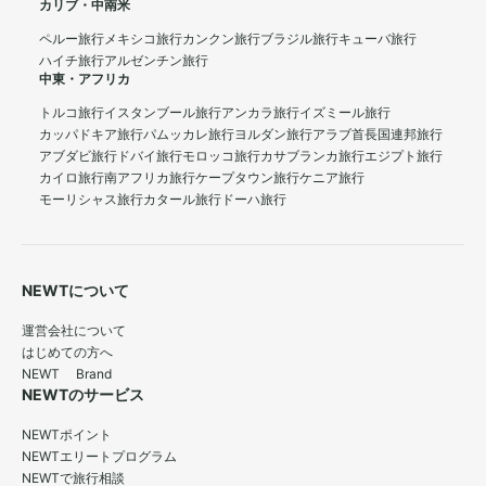
カリブ・中南米
ペルー旅行
メキシコ旅行
カンクン旅行
ブラジル旅行
キューバ旅行
ハイチ旅行
アルゼンチン旅行
中東・アフリカ
トルコ旅行
イスタンブール旅行
アンカラ旅行
イズミール旅行
カッパドキア旅行
パムッカレ旅行
ヨルダン旅行
アラブ首長国連邦旅行
アブダビ旅行
ドバイ旅行
モロッコ旅行
カサブランカ旅行
エジプト旅行
カイロ旅行
南アフリカ旅行
ケープタウン旅行
ケニア旅行
モーリシャス旅行
カタール旅行
ドーハ旅行
NEWTについて
運営会社について
はじめての方へ
NEWT Brand
NEWTのサービス
NEWTポイント
NEWTエリートプログラム
NEWTで旅行相談