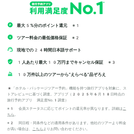
最大5%分のポイント還元
※1
ツアー料金の最低価格保証
※2
現地での24時間日本語サポート
1人あたり最大10万円までキャンセル保証
※3
10万件以上のツアーから“えらべる”品ぞろえ
*「ホテル・パッケージツアー予約」機能を持つ旅行アプリを対象に、ス
トアレビューに基づく調査。アプリブ（2025年6月18日時点の
旅行予約アプリ 満足度No.1調査）
※1 会員ステータスに応じてポイントの還元率が異なります。詳細は
こ
ちら
。
※2 同日程・同条件などの適用条件があります。他社のツアーより料金
が高い場合は、
こちら
よりお問い合わせください。