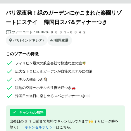
バリ深夜発！緑のガーデンにかこまれた楽園リゾ
ートにステイ 帰国日スパ＆ディナーつき
ツアーコード：
N-DPS-0001-0042
バリ(インドネシア)
福岡空港
このツアーの特徴
フィリピン最大の航空会社で快適な空の旅🌴
広大なトロピカルガーデンが自慢のホテルに宿泊
ホテルの朝食つき🍳
現地の空港〜ホテルの往復送迎つき🚗
帰国日の当日に楽しめるスパとディナーつき🍽
キャンセル無料
出発日の31日前まで無料でキャンセルできます🙌（*ピーク時を
除く）
キャンセルポリシー
はこちら。