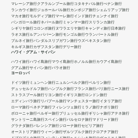
マレーシア旅行
クアラルンプール旅行
コタキナバル旅行
ぺナン旅行
ランカウイ旅行
ジョホールバル旅行
カンボジア旅行
シェムリアップ旅行
マカオ旅行
モルディブ旅行
マーレ旅行
インド旅行
チェンナイ旅行
バンガロール旅行
ネパール旅行
ミャンマー旅行
スリランカ旅行
シギリヤ旅行
コロンボ旅行
ヌワラエリヤ旅行
キャンディ旅行
日本旅行
ラオス旅行
ルアンパバーン旅行
モンゴル旅行
ウランバートル旅行
ブルネイ旅行
バンダルスリブガワン旅行
ウズベキスタン旅行
キルギス旅行
カザフスタン旅行
デリー旅行
ハワイ・グアム・サイパン
ハワイ旅行
ハワイ島旅行
マウイ島旅行
ホノルル旅行
カウアイ島旅行
グアム旅行
サイパン旅行
パラオ旅行
ヨーロッパ
ドイツ旅行
ミュンヘン旅行
ニュルンベルク旅行
ベルリン旅行
デュッセルドルフ旅行
ハンブルク旅行
フランス旅行
パリ旅行
ニース旅行
ストラスブール旅行
リヨン旅行
イギリス旅行
ロンドン旅行
エディンバラ旅行
リバプール旅行
マンチェスター旅行
イタリア旅行
ローマ旅行
ベネチア旅行
フィレンツェ旅行
ミラノ旅行
ナポリ旅行
ボローニャ旅行
ベルギー旅行
ブリュッセル旅行
ギリシャ旅行
アテネ旅行
サントリーニ島旅行
スペイン旅行
バルセロナ旅行
マドリード旅行
グラナダ旅行
バレンシア旅行
ジローナ旅行
セビリア旅行
オーストリア旅行
ウィーン旅行
ザルツブルク旅行
クロアチア旅行