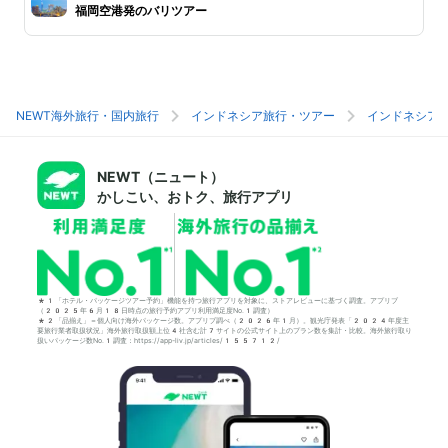
福岡空港発のバリツアー
NEWT海外旅行・国内旅行
インドネシア旅行・ツアー
インドネシア
NEWT（ニュート）
かしこい、おトク、旅行アプリ
*1「ホテル・パッケージツアー予約」機能を持つ旅行アプリを対象に、ストアレビューに基づく調査。アプリブ
（2025年6月18日時点の旅行予約アプリ利用満足度No.1調査）
*2「品揃え」＝個人向け海外パッケージ数。アプリブ調べ（2026年1月）。観光庁発表「2024年度主
要旅行業者取扱状況」海外旅行取扱額上位4社含む計7サイトの公式サイト上のプラン数を集計・比較。海外旅行取り
扱いパッケージ数No.1調査：https://app-liv.jp/articles/155712/