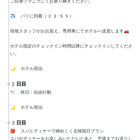
ご自身でマニラにてお乗り継ぎください。

✈️ バリに到着（23:55）

現地スタッフがお出迎え、専用車にてホテルへ送迎します🚗

ホテル指定のチェックイン時間以降にチェックインしてくださ
い。

🌙 ホテル宿泊
2日目
🕊 終日：自由行動

🌙 ホテル宿泊
3日目
🎒 スパとディナーで締めくくる帰国日プラン

スパやディナーをお楽しみいただいたあと、空港までお送りし