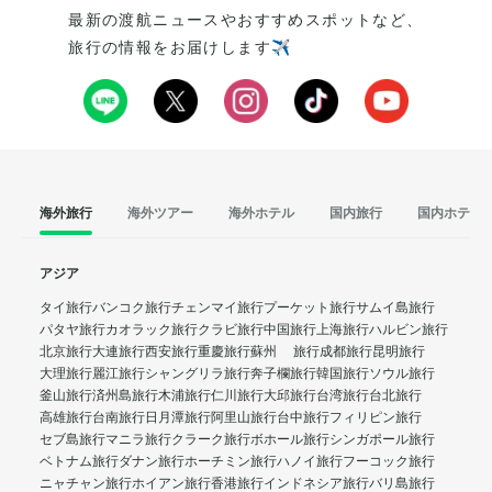
最新の渡航ニュースやおすすめスポットなど、
旅行の情報をお届けします✈️
海外旅行
海外ツアー
海外ホテル
国内旅行
国内ホテル
アジア
タイ旅行
バンコク旅行
チェンマイ旅行
プーケット旅行
サムイ島旅行
パタヤ旅行
カオラック旅行
クラビ旅行
中国旅行
上海旅行
ハルビン旅行
北京旅行
大連旅行
西安旅行
重慶旅行
蘇州 旅行
成都旅行
昆明旅行
大理旅行
麗江旅行
シャングリラ旅行
奔子欄旅行
韓国旅行
ソウル旅行
釜山旅行
済州島旅行
木浦旅行
仁川旅行
大邱旅行
台湾旅行
台北旅行
高雄旅行
台南旅行
日月潭旅行
阿里山旅行
台中旅行
フィリピン旅行
セブ島旅行
マニラ旅行
クラーク旅行
ボホール旅行
シンガポール旅行
ベトナム旅行
ダナン旅行
ホーチミン旅行
ハノイ旅行
フーコック旅行
ニャチャン旅行
ホイアン旅行
香港旅行
インドネシア旅行
バリ島旅行