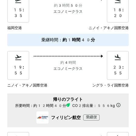
約3時間50分
15:
18:
エコノミークラス
35
20
福岡空港
ニノイ・アキノ国際空港
乗継時間
：
約1時間40分
約4時間
19:
23:
エコノミークラス
55
55
ニノイ・アキノ国際空港
ングラ・ライ国際空港
帰りのフライト
所要時間：
約12時間40分
CO2排出量：
556kg
フィリピン航空
乗継便