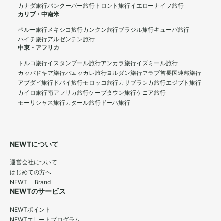
カナダ旅行
バンクーバー旅行
トロント旅行
イエローナイフ旅行
カリブ・中南米
ペルー旅行
メキシコ旅行
カンクン旅行
ブラジル旅行
キューバ旅行
ハイチ旅行
アルゼンチン旅行
中東・アフリカ
トルコ旅行
イスタンブール旅行
アンカラ旅行
イズミール旅行
カッパドキア旅行
パムッカレ旅行
ヨルダン旅行
アラブ首長国連邦旅行
アブダビ旅行
ドバイ旅行
モロッコ旅行
カサブランカ旅行
エジプト旅行
カイロ旅行
南アフリカ旅行
ケープタウン旅行
ケニア旅行
モーリシャス旅行
カタール旅行
ドーハ旅行
NEWTについて
運営会社について
はじめての方へ
NEWT Brand
NEWTのサービス
NEWTポイント
NEWTエリートプログラム