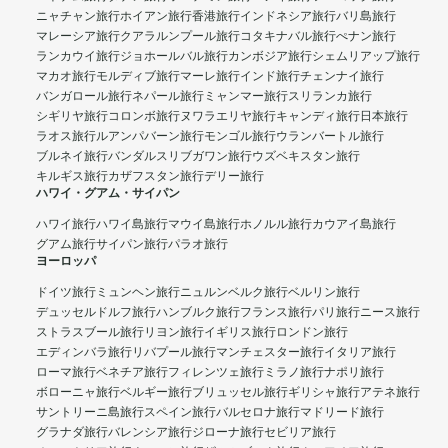
ニャチャン旅行
ホイアン旅行
香港旅行
インドネシア旅行
バリ島旅行
マレーシア旅行
クアラルンプール旅行
コタキナバル旅行
ぺナン旅行
ランカウイ旅行
ジョホールバル旅行
カンボジア旅行
シェムリアップ旅行
マカオ旅行
モルディブ旅行
マーレ旅行
インド旅行
チェンナイ旅行
バンガロール旅行
ネパール旅行
ミャンマー旅行
スリランカ旅行
シギリヤ旅行
コロンボ旅行
ヌワラエリヤ旅行
キャンディ旅行
日本旅行
ラオス旅行
ルアンパバーン旅行
モンゴル旅行
ウランバートル旅行
ブルネイ旅行
バンダルスリブガワン旅行
ウズベキスタン旅行
キルギス旅行
カザフスタン旅行
デリー旅行
ハワイ・グアム・サイパン
ハワイ旅行
ハワイ島旅行
マウイ島旅行
ホノルル旅行
カウアイ島旅行
グアム旅行
サイパン旅行
パラオ旅行
ヨーロッパ
ドイツ旅行
ミュンヘン旅行
ニュルンベルク旅行
ベルリン旅行
デュッセルドルフ旅行
ハンブルク旅行
フランス旅行
パリ旅行
ニース旅行
ストラスブール旅行
リヨン旅行
イギリス旅行
ロンドン旅行
エディンバラ旅行
リバプール旅行
マンチェスター旅行
イタリア旅行
ローマ旅行
ベネチア旅行
フィレンツェ旅行
ミラノ旅行
ナポリ旅行
ボローニャ旅行
ベルギー旅行
ブリュッセル旅行
ギリシャ旅行
アテネ旅行
サントリーニ島旅行
スペイン旅行
バルセロナ旅行
マドリード旅行
グラナダ旅行
バレンシア旅行
ジローナ旅行
セビリア旅行