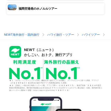
福岡空港発のホノルルツアー
NEWT海外旅行・国内旅行
ハワイ旅行・ツアー
ハワイツアー
ホ
NEWT（ニュート）
かしこい、おトク、旅行アプリ
*1「ホテル・パッケージツアー予約」機能を持つ旅行アプリを対象に、ストアレビューに基づく調査。アプリブ
（2025年6月18日時点の旅行予約アプリ利用満足度No.1調査）
*2「品揃え」＝個人向け海外パッケージ数。アプリブ調べ（2026年1月）。観光庁発表「2024年度主
要旅行業者取扱状況」海外旅行取扱額上位4社含む計7サイトの公式サイト上のプラン数を集計・比較。海外旅行取り
扱いパッケージ数No.1調査：https://app-liv.jp/articles/155712/