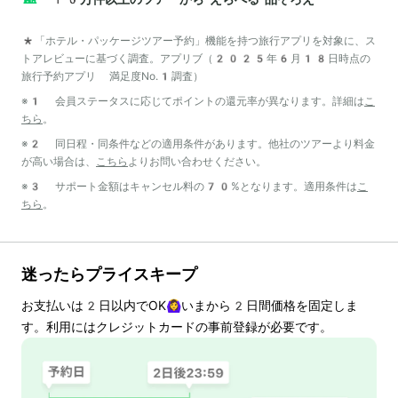
*「ホテル・パッケージツアー予約」機能を持つ旅行アプリを対象に、ス
トアレビューに基づく調査。アプリブ（2025年6月18日時点の
旅行予約アプリ 満足度No.1調査）
※1 会員ステータスに応じてポイントの還元率が異なります。詳細は
こ
ちら
。
※2 同日程・同条件などの適用条件があります。他社のツアーより料金
が高い場合は、
こちら
よりお問い合わせください。
※3 サポート金額はキャンセル料の70%となります。適用条件は
こ
ちら
。
迷ったらプライスキープ
お支払いは
2
日以内でOK🙆‍♀️いまから
2
日間価格を固定しま
す。利用にはクレジットカードの事前登録が必要です。