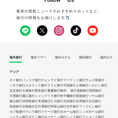
Follow Us
最新の渡航ニュースやおすすめスポットなど、
旅行の情報をお届けします✈️
海外旅行
海外ツアー
海外ホテル
国内旅行
国内ホテル
アジア
タイ旅行
バンコク旅行
チェンマイ旅行
プーケット旅行
サムイ島旅行
パタヤ旅行
カオラック旅行
クラビ旅行
中国旅行
上海旅行
ハルビン旅行
北京旅行
大連旅行
西安旅行
重慶旅行
蘇州 旅行
成都旅行
昆明旅行
大理旅行
麗江旅行
シャングリラ旅行
奔子欄旅行
韓国旅行
ソウル旅行
釜山旅行
済州島旅行
木浦旅行
仁川旅行
大邱旅行
台湾旅行
台北旅行
高雄旅行
台南旅行
日月潭旅行
阿里山旅行
台中旅行
フィリピン旅行
セブ島旅行
マニラ旅行
クラーク旅行
ボホール旅行
シンガポール旅行
ベトナム旅行
ダナン旅行
ホーチミン旅行
ハノイ旅行
フーコック旅行