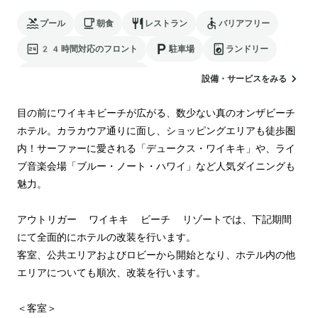
プール
朝食
レストラン
バリアフリー
24時間対応のフロント
駐車場
ランドリー
電気自動車の充電スタンド
設備・サービスをみる
目の前にワイキキビーチが広がる、数少ない真のオンザビーチ
ホテル。カラカウア通りに面し、ショッピングエリアも徒歩圏
内！サーファーに愛される「デュークス・ワイキキ」や、ライ
ブ音楽会場「ブルー・ノート・ハワイ」など人気ダイニングも
魅力。

アウトリガー ワイキキ ビーチ リゾートでは、下記期間
にて全面的にホテルの改装を行います。

客室、公共エリアおよびロビーから開始となり、ホテル内の他
エリアについても順次、改装を行います。

＜客室＞
