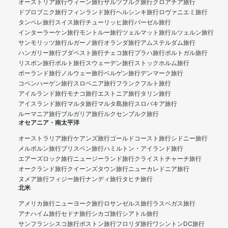
オーストリア旅行
ウィーン旅行
ザルツブルク旅行
クロアチア旅行
ドブロブニク旅行
フィンランド旅行
ヘルシンキ旅行
ロヴァニエミ旅行
タンペレ旅行
スイス旅行
チューリッヒ旅行
バーゼル旅行
インターラーケン旅行
モントルー旅行
ツェルマット旅行
ルツェルン旅行
サンモリッツ旅行
ルガーノ旅行
オランダ旅行
アムステルダム旅行
ハンガリー旅行
ブダペスト旅行
チェコ旅行
プラハ旅行
ポルトガル旅行
リスボン旅行
ポルト旅行
スウェーデン旅行
ストックホルム旅行
ポーランド旅行
ノルウェー旅行
ベルゲン旅行
デンマーク旅行
コペンハーゲン旅行
スロベニア旅行
フランクフルト旅行
アイルランド旅行
モナコ旅行
エストニア旅行
タリン旅行
アイスランド旅行
マルタ旅行
マルタ島旅行
スロバキア旅行
ルーマニア旅行
ブルガリア旅行
ルクセンブルク旅行
オセアニア・南太平洋
オーストラリア旅行
ケアンズ旅行
ゴールドコースト旅行
シドニー旅行
メルボルン旅行
ブリスベン旅行
ハミルトン・アイランド旅行
エアーズロック旅行
ニュージーランド旅行
クライストチャーチ旅行
オークランド旅行
クイーンズタウン旅行
ニューカレドニア旅行
ヌメア旅行
フィジー旅行
ナンディ旅行
タヒチ旅行
北米
アメリカ旅行
ニューヨーク旅行
ロサンゼルス旅行
ラスベガス旅行
アナハイム旅行
セドナ旅行
シカゴ旅行
シアトル旅行
サンフランシスコ旅行
ボストン旅行
フロリダ旅行
ワシントンDC旅行