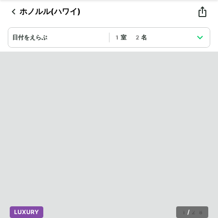
ホノルル(ハワイ)
日付をえらぶ
1室 2名
LUXURY
1
/
28