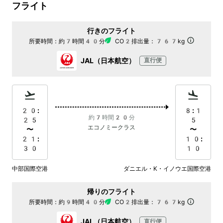
フライト
行きのフライト
所要時間：
約7時間40分
CO2排出量：
767kg
JAL（日本航空）
直行便
20:
8:1
約7時間20分
25
5
エコノミークラス
〜
〜
21:
10:
30
10
中部国際空港
ダニエル・K・イノウエ国際空港
帰りのフライト
所要時間：
約9時間40分
CO2排出量：
767kg
JAL（日本航空）
直行便