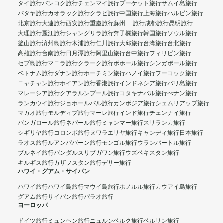
タイ旅行
バンコク旅行
チェンマイ旅行
プーケット旅行
サムイ島旅行
パタヤ旅行
カオラック旅行
クラビ旅行
中国旅行
上海旅行
ハルビン旅行
北京旅行
大連旅行
西安旅行
重慶旅行
蘇州 旅行
成都旅行
昆明旅行
大理旅行
麗江旅行
シャングリラ旅行
奔子欄旅行
韓国旅行
ソウル旅行
釜山旅行
済州島旅行
木浦旅行
仁川旅行
大邱旅行
台湾旅行
台北旅行
高雄旅行
台南旅行
日月潭旅行
阿里山旅行
台中旅行
フィリピン旅行
セブ島旅行
マニラ旅行
クラーク旅行
ボホール旅行
シンガポール旅行
ベトナム旅行
ダナン旅行
ホーチミン旅行
ハノイ旅行
フーコック旅行
ニャチャン旅行
ホイアン旅行
香港旅行
インドネシア旅行
バリ島旅行
マレーシア旅行
クアラルンプール旅行
コタキナバル旅行
ぺナン旅行
ランカウイ旅行
ジョホールバル旅行
カンボジア旅行
シェムリアップ旅行
マカオ旅行
モルディブ旅行
マーレ旅行
インド旅行
チェンナイ旅行
バンガロール旅行
ネパール旅行
ミャンマー旅行
スリランカ旅行
シギリヤ旅行
コロンボ旅行
ヌワラエリヤ旅行
キャンディ旅行
日本旅行
ラオス旅行
ルアンパバーン旅行
モンゴル旅行
ウランバートル旅行
ブルネイ旅行
バンダルスリブガワン旅行
ウズベキスタン旅行
キルギス旅行
カザフスタン旅行
デリー旅行
ハワイ・グアム・サイパン
ハワイ旅行
ハワイ島旅行
マウイ島旅行
ホノルル旅行
カウアイ島旅行
グアム旅行
サイパン旅行
パラオ旅行
ヨーロッパ
ドイツ旅行
ミュンヘン旅行
ニュルンベルク旅行
ベルリン旅行