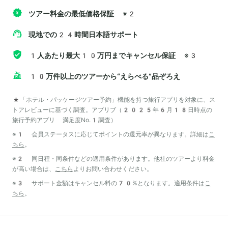
ツアー料金の最低価格保証
※2
現地での24時間日本語サポート
1人あたり最大10万円までキャンセル保証
※3
10万件以上のツアーから“えらべる”品ぞろえ
*「ホテル・パッケージツアー予約」機能を持つ旅行アプリを対象に、ス
トアレビューに基づく調査。アプリブ（2025年6月18日時点の
旅行予約アプリ 満足度No.1調査）
※1 会員ステータスに応じてポイントの還元率が異なります。詳細は
こ
ちら
。
※2 同日程・同条件などの適用条件があります。他社のツアーより料金
が高い場合は、
こちら
よりお問い合わせください。
※3 サポート金額はキャンセル料の70%となります。適用条件は
こ
ちら
。