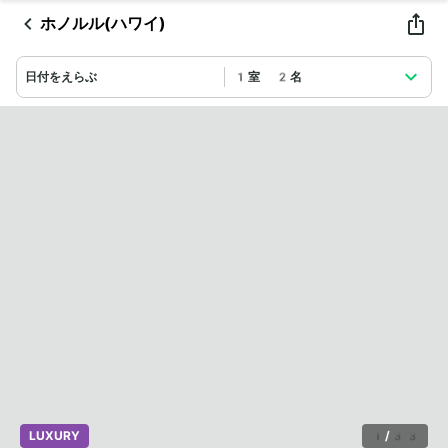
ホノルル(ハワイ)
日付をえらぶ
1室 2名
LUXURY
1
/
33