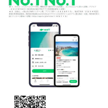
*1「ホテル・パッケージツアー予約」機能を持つ旅行アプリを対象に、ストアレビューに基づく調査。アプリブ
（2025年6月18日時点の旅行予約アプリ利用満足度No.1調査）
*2「品揃え」＝個人向け海外パッケージ数。アプリブ調べ（2026年1月）。観光庁発表「2024年度主
要旅行業者取扱状況」海外旅行取扱額上位4社含む計7サイトの公式サイト上のプラン数を集計・比較。海外旅行取り
扱いパッケージ数No.1調査：https://app-liv.jp/articles/155712/