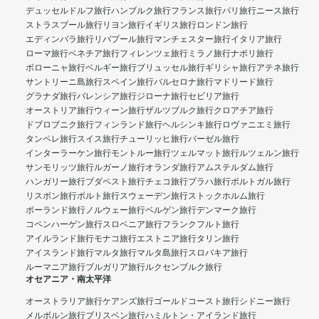
デュッセルドルフ旅行
ハンブルク旅行
フランス旅行
パリ旅行
ニース旅行
ストラスブール旅行
リヨン旅行
イギリス旅行
ロンドン旅行
エディンバラ旅行
リバプール旅行
マンチェスター旅行
イタリア旅行
ローマ旅行
ベネチア旅行
フィレンツェ旅行
ミラノ旅行
ナポリ旅行
ボローニャ旅行
ベルギー旅行
ブリュッセル旅行
ギリシャ旅行
アテネ旅行
サントリーニ島旅行
スペイン旅行
バルセロナ旅行
マドリード旅行
グラナダ旅行
バレンシア旅行
ジローナ旅行
セビリア旅行
オーストリア旅行
ウィーン旅行
ザルツブルク旅行
クロアチア旅行
ドブロブニク旅行
フィンランド旅行
ヘルシンキ旅行
ロヴァニエミ旅行
タンペレ旅行
スイス旅行
チューリッヒ旅行
バーゼル旅行
インターラーケン旅行
モントルー旅行
ツェルマット旅行
ルツェルン旅行
サンモリッツ旅行
ルガーノ旅行
オランダ旅行
アムステルダム旅行
ハンガリー旅行
ブダペスト旅行
チェコ旅行
プラハ旅行
ポルトガル旅行
リスボン旅行
ポルト旅行
スウェーデン旅行
ストックホルム旅行
ポーランド旅行
ノルウェー旅行
ベルゲン旅行
デンマーク旅行
コペンハーゲン旅行
スロベニア旅行
フランクフルト旅行
アイルランド旅行
モナコ旅行
エストニア旅行
タリン旅行
アイスランド旅行
マルタ旅行
マルタ島旅行
スロバキア旅行
ルーマニア旅行
ブルガリア旅行
ルクセンブルク旅行
オセアニア・南太平洋
オーストラリア旅行
ケアンズ旅行
ゴールドコースト旅行
シドニー旅行
メルボルン旅行
ブリスベン旅行
ハミルトン・アイランド旅行