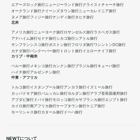
エアーズロック旅行
ニュージーランド旅行
クライストチャーチ旅行
オークランド旅行
クイーンズタウン旅行
ニューカレドニア旅行
ヌメア旅行
フィジー旅行
ナンディ旅行
タヒチ旅行
北米
アメリカ旅行
ニューヨーク旅行
ロサンゼルス旅行
ラスベガス旅行
アナハイム旅行
セドナ旅行
シカゴ旅行
シアトル旅行
サンフランシスコ旅行
ボストン旅行
フロリダ旅行
ワシントンDC旅行
カナダ旅行
バンクーバー旅行
トロント旅行
イエローナイフ旅行
カリブ・中南米
ペルー旅行
メキシコ旅行
カンクン旅行
ブラジル旅行
キューバ旅行
ハイチ旅行
アルゼンチン旅行
中東・アフリカ
トルコ旅行
イスタンブール旅行
アンカラ旅行
イズミール旅行
カッパドキア旅行
パムッカレ旅行
ヨルダン旅行
アラブ首長国連邦旅行
アブダビ旅行
ドバイ旅行
モロッコ旅行
カサブランカ旅行
エジプト旅行
カイロ旅行
南アフリカ旅行
ケープタウン旅行
ケニア旅行
モーリシャス旅行
カタール旅行
ドーハ旅行
NEWTについて