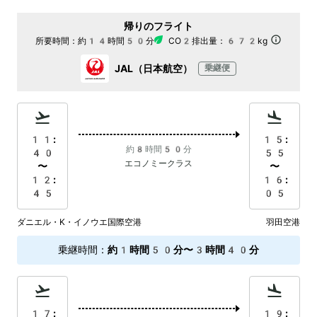
帰りのフライト
所要時間：
約14時間50分
CO2排出量：
672kg
JAL（日本航空）
乗継便
11:
15:
約8時間50分
40
55
エコノミークラス
〜
〜
12:
16:
45
05
ダニエル・K・イノウエ国際空港
羽田空港
乗継時間
：
約1時間50分〜3時間40分
17:
19: