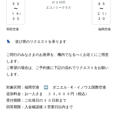
約2時間
55
45
エコノミークラス
〜
〜
19:
21:
35
30
羽田空港
福岡空港
💺 並び席のリクエストを承ります

ご同行のみなさまのお座席を、機内でなるべくお近くにご用意
します。

ご希望の場合は、ご予約後に下記の流れでリクエストをお願い
します。

対象区間：福岡空港 ↔︎ ダニエル・K・イノウエ国際空港

追加料金：お一人さま 23,000円（税込）

受付期限：ご出発日の30日前まで

回答期限：入金確認後3営業日以内まで
