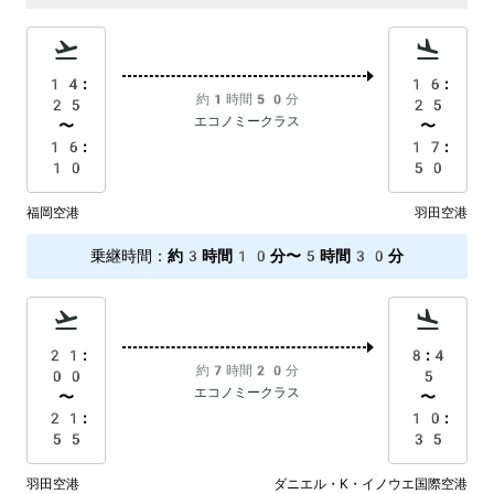
14:
16:
約1時間50分
25
25
エコノミークラス
〜
〜
16:
17:
10
50
福岡空港
羽田空港
乗継時間
：
約3時間10分〜5時間30分
21:
8:4
約7時間20分
00
5
エコノミークラス
〜
〜
21:
10:
55
35
羽田空港
ダニエル・K・イノウエ国際空港