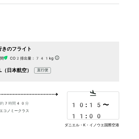
行きのフライト
間
CO2排出量：
741kg
AL（日本航空）
直行便
約7時間40分
10:15
〜
エコノミークラス
11:00
ダニエル・K・イノウエ国際空港