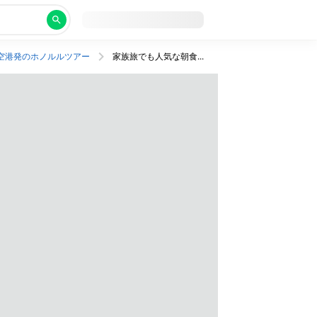
空港発のホノルルツアー
家族旅でも人気な朝食つきのホテルで快適なバケーション🌴JAL利用・往復送迎つき