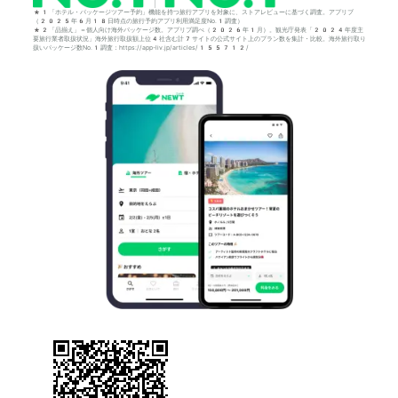
*1「ホテル・パッケージツアー予約」機能を持つ旅行アプリを対象に、ストアレビューに基づく調査。アプリブ
（2025年6月18日時点の旅行予約アプリ利用満足度No.1調査）
*2「品揃え」＝個人向け海外パッケージ数。アプリブ調べ（2026年1月）。観光庁発表「2024年度主
要旅行業者取扱状況」海外旅行取扱額上位4社含む計7サイトの公式サイト上のプラン数を集計・比較。海外旅行取り
扱いパッケージ数No.1調査：https://app-liv.jp/articles/155712/