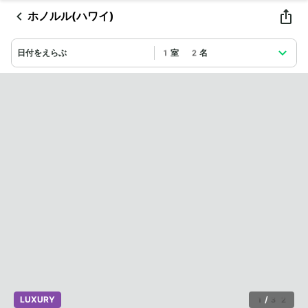
ホノルル(ハワイ)
日付をえらぶ
1室 2名
LUXURY
1
/
32