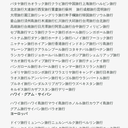
パタヤ旅行
カオラック旅行
クラビ旅行
中国旅行
上海旅行
ハルビン旅行
北京旅行
大連旅行
西安旅行
重慶旅行
蘇州 旅行
成都旅行
昆明旅行
大理旅行
麗江旅行
シャングリラ旅行
奔子欄旅行
韓国旅行
ソウル旅行
釜山旅行
済州島旅行
木浦旅行
仁川旅行
大邱旅行
台湾旅行
台北旅行
高雄旅行
台南旅行
日月潭旅行
阿里山旅行
台中旅行
フィリピン旅行
セブ島旅行
マニラ旅行
クラーク旅行
ボホール旅行
シンガポール旅行
ベトナム旅行
ダナン旅行
ホーチミン旅行
ハノイ旅行
フーコック旅行
ニャチャン旅行
ホイアン旅行
香港旅行
インドネシア旅行
バリ島旅行
マレーシア旅行
クアラルンプール旅行
コタキナバル旅行
ぺナン旅行
ランカウイ旅行
ジョホールバル旅行
カンボジア旅行
シェムリアップ旅行
マカオ旅行
モルディブ旅行
マーレ旅行
インド旅行
チェンナイ旅行
バンガロール旅行
ネパール旅行
ミャンマー旅行
スリランカ旅行
シギリヤ旅行
コロンボ旅行
ヌワラエリヤ旅行
キャンディ旅行
日本旅行
ラオス旅行
ルアンパバーン旅行
モンゴル旅行
ウランバートル旅行
ブルネイ旅行
バンダルスリブガワン旅行
ウズベキスタン旅行
キルギス旅行
カザフスタン旅行
デリー旅行
ハワイ・グアム・サイパン
ハワイ旅行
ハワイ島旅行
マウイ島旅行
ホノルル旅行
カウアイ島旅行
グアム旅行
サイパン旅行
パラオ旅行
ヨーロッパ
ドイツ旅行
ミュンヘン旅行
ニュルンベルク旅行
ベルリン旅行