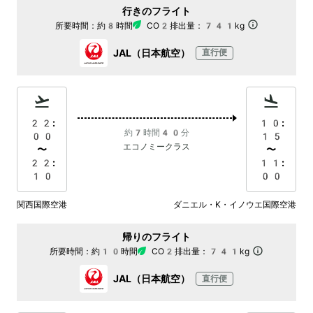
行きのフライト
所要時間：
約8時間
CO2排出量：
741kg
JAL（日本航空）
直行便
22:
10:
約7時間40分
00
15
エコノミークラス
〜
〜
22:
11:
10
00
関西国際空港
ダニエル・K・イノウエ国際空港
帰りのフライト
所要時間：
約10時間
CO2排出量：
741kg
JAL（日本航空）
直行便