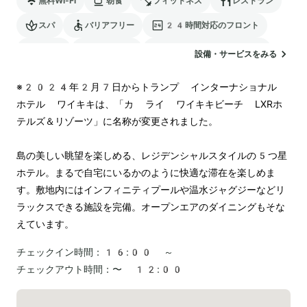
無料Wi-Fi
朝食
フィットネス
レストラン
スパ
バリアフリー
24時間対応のフロント
駐車場
ランドリー
電気自動車の充電スタンド
設備・サービスをみる
ペットOK
※2024年2月7日からトランプ インターナショナル 
ホテル ワイキキは、「カ ライ ワイキキビーチ LXRホ
テルズ＆リゾーツ」に名称が変更されました。

島の美しい眺望を楽しめる、レジデンシャルスタイルの5つ星
ホテル。まるで自宅にいるかのように快適な滞在を楽しめま
す。敷地内にはインフィニティプールや温水ジャグジーなどリ
ラックスできる施設を完備。オープンエアのダイニングもそな
チェックイン時間：
16:00 ～
チェックアウト時間：
〜 12:00