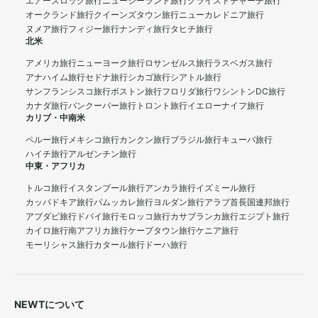
エアーズロック旅行
ニュージーランド旅行
クライストチャーチ旅行
オークランド旅行
クイーンズタウン旅行
ニューカレドニア旅行
ヌメア旅行
フィジー旅行
ナンディ旅行
タヒチ旅行
北米
アメリカ旅行
ニューヨーク旅行
ロサンゼルス旅行
ラスベガス旅行
アナハイム旅行
セドナ旅行
シカゴ旅行
シアトル旅行
サンフランシスコ旅行
ボストン旅行
フロリダ旅行
ワシントンDC旅行
カナダ旅行
バンクーバー旅行
トロント旅行
イエローナイフ旅行
カリブ・中南米
ペルー旅行
メキシコ旅行
カンクン旅行
ブラジル旅行
キューバ旅行
ハイチ旅行
アルゼンチン旅行
中東・アフリカ
トルコ旅行
イスタンブール旅行
アンカラ旅行
イズミール旅行
カッパドキア旅行
パムッカレ旅行
ヨルダン旅行
アラブ首長国連邦旅行
アブダビ旅行
ドバイ旅行
モロッコ旅行
カサブランカ旅行
エジプト旅行
カイロ旅行
南アフリカ旅行
ケープタウン旅行
ケニア旅行
モーリシャス旅行
カタール旅行
ドーハ旅行
NEWTについて