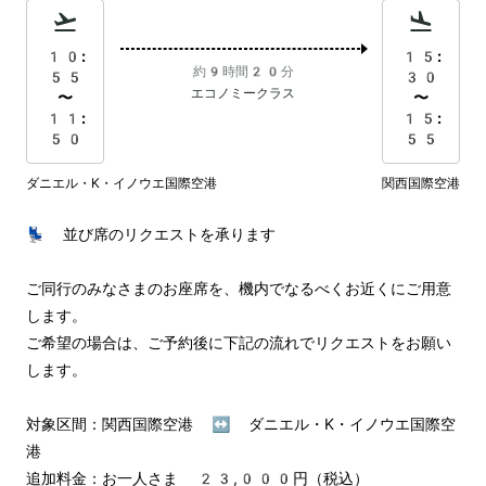
10:
15:
約9時間20分
55
30
エコノミークラス
〜
〜
11:
15:
50
55
ダニエル・K・イノウエ国際空港
関西国際空港
💺 並び席のリクエストを承ります

ご同行のみなさまのお座席を、機内でなるべくお近くにご用意
します。

ご希望の場合は、ご予約後に下記の流れでリクエストをお願い
します。

対象区間：関西国際空港 ↔︎ ダニエル・K・イノウエ国際空
港

追加料金：お一人さま 23,000円（税込）
