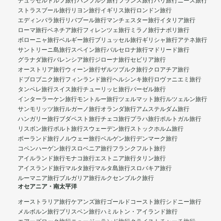
デュッセルドルフ旅行
ハンブルク旅行
フランス旅行
パリ旅行
ニース旅行
ストラスブール旅行
リヨン旅行
イギリス旅行
ロンドン旅行
エディンバラ旅行
リバプール旅行
マンチェスター旅行
イタリア旅行
ローマ旅行
ベネチア旅行
フィレンツェ旅行
ミラノ旅行
ナポリ旅行
ボローニャ旅行
ベルギー旅行
ブリュッセル旅行
ギリシャ旅行
アテネ旅行
サントリーニ島旅行
スペイン旅行
バルセロナ旅行
マドリード旅行
グラナダ旅行
バレンシア旅行
ジローナ旅行
セビリア旅行
オーストリア旅行
ウィーン旅行
ザルツブルク旅行
クロアチア旅行
ドブロブニク旅行
フィンランド旅行
ヘルシンキ旅行
ロヴァニエミ旅行
タンペレ旅行
スイス旅行
チューリッヒ旅行
バーゼル旅行
インターラーケン旅行
モントルー旅行
ツェルマット旅行
ルツェルン旅行
サンモリッツ旅行
ルガーノ旅行
オランダ旅行
アムステルダム旅行
ハンガリー旅行
ブダペスト旅行
チェコ旅行
プラハ旅行
ポルトガル旅行
リスボン旅行
ポルト旅行
スウェーデン旅行
ストックホルム旅行
ポーランド旅行
ノルウェー旅行
ベルゲン旅行
デンマーク旅行
コペンハーゲン旅行
スロベニア旅行
フランクフルト旅行
アイルランド旅行
モナコ旅行
エストニア旅行
タリン旅行
アイスランド旅行
マルタ旅行
マルタ島旅行
スロバキア旅行
ルーマニア旅行
ブルガリア旅行
ルクセンブルク旅行
オセアニア・南太平洋
オーストラリア旅行
ケアンズ旅行
ゴールドコースト旅行
シドニー旅行
メルボルン旅行
ブリスベン旅行
ハミルトン・アイランド旅行