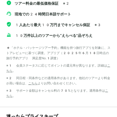
ツアー料金の最低価格保証
※2
現地での24時間日本語サポート
1人あたり最大10万円までキャンセル保証
※3
10万件以上のツアーから“えらべる”品ぞろえ
*「ホテル・パッケージツアー予約」機能を持つ旅行アプリを対象に、ス
トアレビューに基づく調査。アプリブ（2025年6月18日時点の
旅行予約アプリ 満足度No.1調査）
※1 会員ステータスに応じてポイントの還元率が異なります。詳細は
こ
ちら
。
※2 同日程・同条件などの適用条件があります。他社のツアーより料金
が高い場合は、
こちら
よりお問い合わせください。
※3 サポート金額はキャンセル料の70%となります。適用条件は
こ
ちら
。
迷ったらプライスキープ