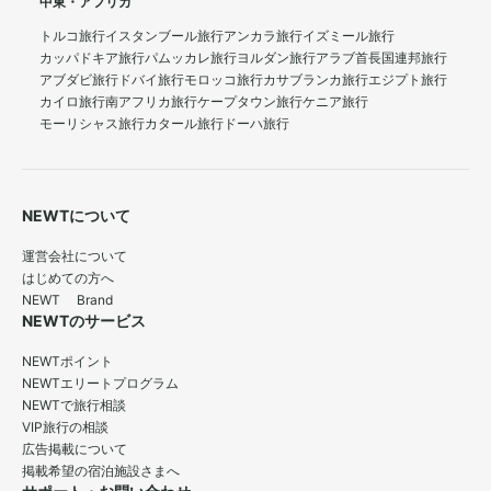
中東・アフリカ
トルコ旅行
イスタンブール旅行
アンカラ旅行
イズミール旅行
カッパドキア旅行
パムッカレ旅行
ヨルダン旅行
アラブ首長国連邦旅行
アブダビ旅行
ドバイ旅行
モロッコ旅行
カサブランカ旅行
エジプト旅行
カイロ旅行
南アフリカ旅行
ケープタウン旅行
ケニア旅行
モーリシャス旅行
カタール旅行
ドーハ旅行
NEWTについて
運営会社について
はじめての方へ
NEWT Brand
NEWTのサービス
NEWTポイント
NEWTエリートプログラム
NEWTで旅行相談
VIP旅行の相談
広告掲載について
掲載希望の宿泊施設さまへ