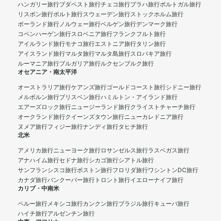
ハンガリー旅行
ブダペスト旅行
チェコ旅行
プラハ旅行
ポルトガル旅行
リスボン旅行
ポルト旅行
スウェーデン旅行
ストックホルム旅行
ポーランド旅行
ノルウェー旅行
ベルゲン旅行
デンマーク旅行
コペンハーゲン旅行
スロベニア旅行
フランクフルト旅行
アイルランド旅行
モナコ旅行
エストニア旅行
タリン旅行
アイスランド旅行
マルタ旅行
マルタ島旅行
スロバキア旅行
ルーマニア旅行
ブルガリア旅行
ルクセンブルク旅行
オセアニア・南太平洋
オーストラリア旅行
ケアンズ旅行
ゴールドコースト旅行
シドニー旅行
メルボルン旅行
ブリスベン旅行
ハミルトン・アイランド旅行
エアーズロック旅行
ニュージーランド旅行
クライストチャーチ旅行
オークランド旅行
クイーンズタウン旅行
ニューカレドニア旅行
ヌメア旅行
フィジー旅行
ナンディ旅行
タヒチ旅行
北米
アメリカ旅行
ニューヨーク旅行
ロサンゼルス旅行
ラスベガス旅行
アナハイム旅行
セドナ旅行
シカゴ旅行
シアトル旅行
サンフランシスコ旅行
ボストン旅行
フロリダ旅行
ワシントンDC旅行
カナダ旅行
バンクーバー旅行
トロント旅行
イエローナイフ旅行
カリブ・中南米
ペルー旅行
メキシコ旅行
カンクン旅行
ブラジル旅行
キューバ旅行
ハイチ旅行
アルゼンチン旅行