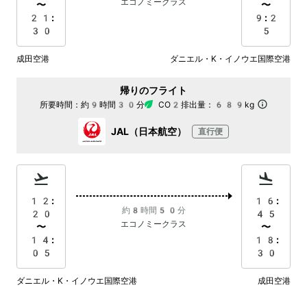
エコノミークラス
〜
〜
21:
9:2
30
5
成田空港
ダニエル・K・イノウエ国際空港
帰りのフライト
所要時間：
約9時間30分
CO2排出量：
689kg
JAL（日本航空）
直行便
12:
16:
約8時間50分
20
45
エコノミークラス
〜
〜
14:
18:
05
30
ダニエル・K・イノウエ国際空港
成田空港