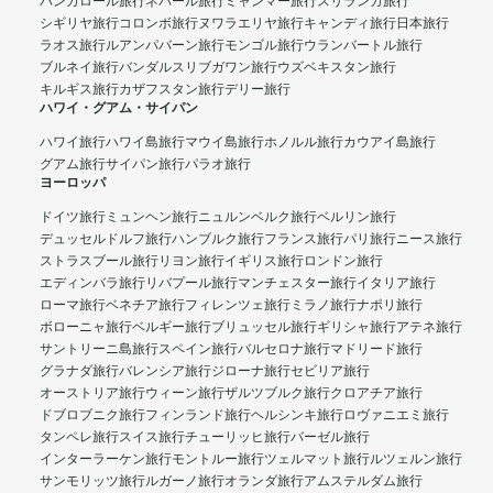
バンガロール旅行
ネパール旅行
ミャンマー旅行
スリランカ旅行
シギリヤ旅行
コロンボ旅行
ヌワラエリヤ旅行
キャンディ旅行
日本旅行
ラオス旅行
ルアンパバーン旅行
モンゴル旅行
ウランバートル旅行
ブルネイ旅行
バンダルスリブガワン旅行
ウズベキスタン旅行
キルギス旅行
カザフスタン旅行
デリー旅行
ハワイ・グアム・サイパン
ハワイ旅行
ハワイ島旅行
マウイ島旅行
ホノルル旅行
カウアイ島旅行
グアム旅行
サイパン旅行
パラオ旅行
ヨーロッパ
ドイツ旅行
ミュンヘン旅行
ニュルンベルク旅行
ベルリン旅行
デュッセルドルフ旅行
ハンブルク旅行
フランス旅行
パリ旅行
ニース旅行
ストラスブール旅行
リヨン旅行
イギリス旅行
ロンドン旅行
エディンバラ旅行
リバプール旅行
マンチェスター旅行
イタリア旅行
ローマ旅行
ベネチア旅行
フィレンツェ旅行
ミラノ旅行
ナポリ旅行
ボローニャ旅行
ベルギー旅行
ブリュッセル旅行
ギリシャ旅行
アテネ旅行
サントリーニ島旅行
スペイン旅行
バルセロナ旅行
マドリード旅行
グラナダ旅行
バレンシア旅行
ジローナ旅行
セビリア旅行
オーストリア旅行
ウィーン旅行
ザルツブルク旅行
クロアチア旅行
ドブロブニク旅行
フィンランド旅行
ヘルシンキ旅行
ロヴァニエミ旅行
タンペレ旅行
スイス旅行
チューリッヒ旅行
バーゼル旅行
インターラーケン旅行
モントルー旅行
ツェルマット旅行
ルツェルン旅行
サンモリッツ旅行
ルガーノ旅行
オランダ旅行
アムステルダム旅行