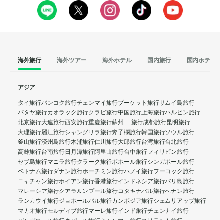
海外旅行
海外ツアー
海外ホテル
国内旅行
国内ホテル
アジア
タイ旅行
バンコク旅行
チェンマイ旅行
プーケット旅行
サムイ島旅行
パタヤ旅行
カオラック旅行
クラビ旅行
中国旅行
上海旅行
ハルビン旅行
北京旅行
大連旅行
西安旅行
重慶旅行
蘇州 旅行
成都旅行
昆明旅行
大理旅行
麗江旅行
シャングリラ旅行
奔子欄旅行
韓国旅行
ソウル旅行
釜山旅行
済州島旅行
木浦旅行
仁川旅行
大邱旅行
台湾旅行
台北旅行
高雄旅行
台南旅行
日月潭旅行
阿里山旅行
台中旅行
フィリピン旅行
セブ島旅行
マニラ旅行
クラーク旅行
ボホール旅行
シンガポール旅行
ベトナム旅行
ダナン旅行
ホーチミン旅行
ハノイ旅行
フーコック旅行
ニャチャン旅行
ホイアン旅行
香港旅行
インドネシア旅行
バリ島旅行
マレーシア旅行
クアラルンプール旅行
コタキナバル旅行
ぺナン旅行
ランカウイ旅行
ジョホールバル旅行
カンボジア旅行
シェムリアップ旅行
マカオ旅行
モルディブ旅行
マーレ旅行
インド旅行
チェンナイ旅行