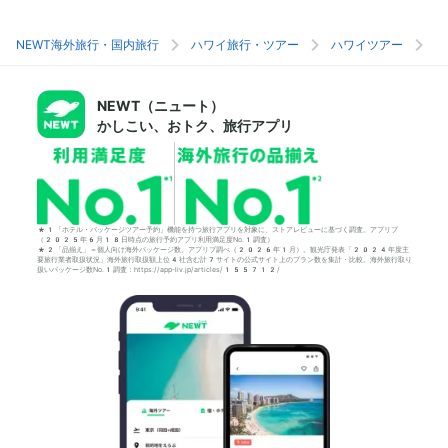
NEWT海外旅行・国内旅行
ハワイ旅行・ツアー
ハワイツアー
ホ
NEWT（ニュート）
かしこい、おトク、旅行アプリ
*1「ホテル・パッケージツアー予約」機能を持つ旅行アプリを対象に、ストアレビューに基づく調査。アプリブ
（2025年6月18日時点の旅行予約アプリ利用満足度No.1調査）
*2「品揃え」＝個人向け海外パッケージ数。アプリブ調べ（2026年1月）。観光庁発表「2024年度主
要旅行業者取扱状況」海外旅行取扱額上位4社含む計7サイトの公式サイト上のプラン数を集計・比較。海外旅行取り
扱いパッケージ数No.1調査：https://app-liv.jp/articles/155712/