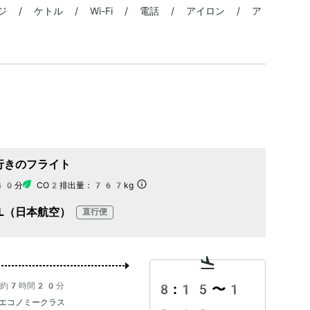
 / ケトル / Wi-Fi / 電話 / アイロン / ア
行きのフライト
40分
CO2排出量：
767kg
AL（日本航空）
直行便
約7時間20分
8:15
〜
1
エコノミークラス