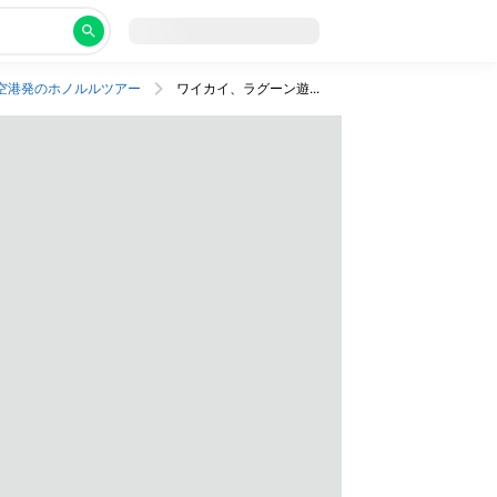
空港発のホノルルツアー
ワイカイ、ラグーン遊び放題！ビーチウォークすぐ＆全室スイートの好立地ホテル