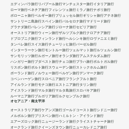
エディンバラ旅行
リバプール旅行
マンチェスター旅行
イタリア旅行
ローマ旅行
ベネチア旅行
フィレンツェ旅行
ミラノ旅行
ナポリ旅行
ボローニャ旅行
ベルギー旅行
ブリュッセル旅行
ギリシャ旅行
アテネ旅行
サントリーニ島旅行
スペイン旅行
バルセロナ旅行
マドリード旅行
グラナダ旅行
バレンシア旅行
ジローナ旅行
セビリア旅行
オーストリア旅行
ウィーン旅行
ザルツブルク旅行
クロアチア旅行
ドブロブニク旅行
フィンランド旅行
ヘルシンキ旅行
ロヴァニエミ旅行
タンペレ旅行
スイス旅行
チューリッヒ旅行
バーゼル旅行
インターラーケン旅行
モントルー旅行
ツェルマット旅行
ルツェルン旅行
サンモリッツ旅行
ルガーノ旅行
オランダ旅行
アムステルダム旅行
ハンガリー旅行
ブダペスト旅行
チェコ旅行
プラハ旅行
ポルトガル旅行
リスボン旅行
ポルト旅行
スウェーデン旅行
ストックホルム旅行
ポーランド旅行
ノルウェー旅行
ベルゲン旅行
デンマーク旅行
コペンハーゲン旅行
スロベニア旅行
フランクフルト旅行
アイルランド旅行
モナコ旅行
エストニア旅行
タリン旅行
アイスランド旅行
マルタ旅行
マルタ島旅行
スロバキア旅行
ルーマニア旅行
ブルガリア旅行
ルクセンブルク旅行
オセアニア・南太平洋
オーストラリア旅行
ケアンズ旅行
ゴールドコースト旅行
シドニー旅行
メルボルン旅行
ブリスベン旅行
ハミルトン・アイランド旅行
エアーズロック旅行
ニュージーランド旅行
クライストチャーチ旅行
オークランド旅行
クイーンズタウン旅行
ニューカレドニア旅行