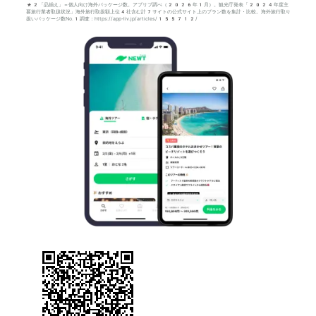
*2「品揃え」＝個人向け海外パッケージ数。アプリブ調べ（2026年1月）。観光庁発表「2024年度主
要旅行業者取扱状況」海外旅行取扱額上位4社含む計7サイトの公式サイト上のプラン数を集計・比較。海外旅行取り
扱いパッケージ数No.1調査：https://app-liv.jp/articles/155712/