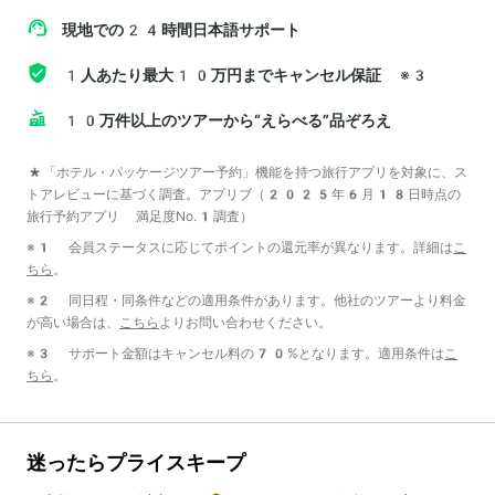
現地での24時間日本語サポート
1人あたり最大10万円までキャンセル保証
※3
10万件以上のツアーから“えらべる”品ぞろえ
*「ホテル・パッケージツアー予約」機能を持つ旅行アプリを対象に、ス
トアレビューに基づく調査。アプリブ（2025年6月18日時点の
旅行予約アプリ 満足度No.1調査）
※1 会員ステータスに応じてポイントの還元率が異なります。詳細は
こ
ちら
。
※2 同日程・同条件などの適用条件があります。他社のツアーより料金
が高い場合は、
こちら
よりお問い合わせください。
※3 サポート金額はキャンセル料の70%となります。適用条件は
こ
ちら
。
迷ったらプライスキープ