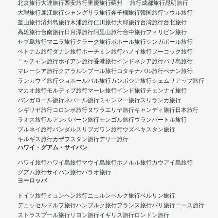
北京旅行
大連旅行
西安旅行
重慶旅行
蘇州 旅行
成都旅行
昆明旅行
大理旅行
麗江旅行
シャングリラ旅行
奔子欄旅行
韓国旅行
ソウル旅行
釜山旅行
済州島旅行
木浦旅行
仁川旅行
大邱旅行
台湾旅行
台北旅行
高雄旅行
台南旅行
日月潭旅行
阿里山旅行
台中旅行
フィリピン旅行
セブ島旅行
マニラ旅行
クラーク旅行
ボホール旅行
シンガポール旅行
ベトナム旅行
ダナン旅行
ホーチミン旅行
ハノイ旅行
フーコック旅行
ニャチャン旅行
ホイアン旅行
香港旅行
インドネシア旅行
バリ島旅行
マレーシア旅行
クアラルンプール旅行
コタキナバル旅行
ぺナン旅行
ランカウイ旅行
ジョホールバル旅行
カンボジア旅行
シェムリアップ旅行
マカオ旅行
モルディブ旅行
マーレ旅行
インド旅行
チェンナイ旅行
バンガロール旅行
ネパール旅行
ミャンマー旅行
スリランカ旅行
シギリヤ旅行
コロンボ旅行
ヌワラエリヤ旅行
キャンディ旅行
日本旅行
ラオス旅行
ルアンパバーン旅行
モンゴル旅行
ウランバートル旅行
ブルネイ旅行
バンダルスリブガワン旅行
ウズベキスタン旅行
キルギス旅行
カザフスタン旅行
デリー旅行
ハワイ・グアム・サイパン
ハワイ旅行
ハワイ島旅行
マウイ島旅行
ホノルル旅行
カウアイ島旅行
グアム旅行
サイパン旅行
パラオ旅行
ヨーロッパ
ドイツ旅行
ミュンヘン旅行
ニュルンベルク旅行
ベルリン旅行
デュッセルドルフ旅行
ハンブルク旅行
フランス旅行
パリ旅行
ニース旅行
ストラスブール旅行
リヨン旅行
イギリス旅行
ロンドン旅行