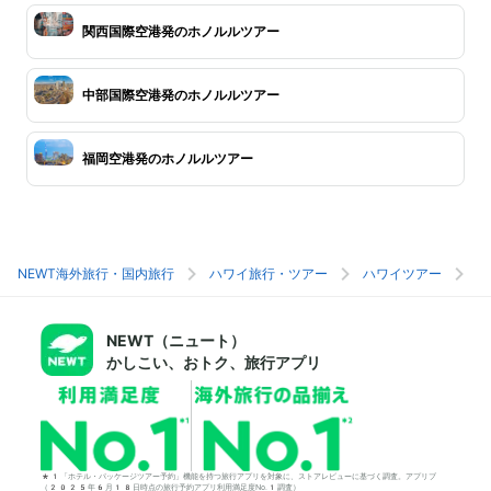
関西国際空港発のホノルルツアー
中部国際空港発のホノルルツアー
福岡空港発のホノルルツアー
NEWT海外旅行・国内旅行
ハワイ旅行・ツアー
ハワイツアー
ホ
NEWT（ニュート）
かしこい、おトク、旅行アプリ
*1「ホテル・パッケージツアー予約」機能を持つ旅行アプリを対象に、ストアレビューに基づく調査。アプリブ
（2025年6月18日時点の旅行予約アプリ利用満足度No.1調査）