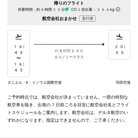
帰りのフライト
所要時間：
約8時間20分
CO2排出量：
366kg
航空会社おまかせ
直行便
16:
20:
約8時間20分
40
00
エコノミークラス
〜
16:
45
ダニエル・K・イノウエ国際空港
羽田空港
ご予約時点では、航空会社が決まっていません。一部の特別な
航空券を除き、出発の7日前ごろを目安に航空会社名とフライ
トスケジュールをご案内します。航空会社は、デルタ航空のい
ずれかになります。指定はできませんので、ご了承ください。