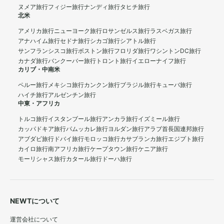
ヌメア旅行
フィジー旅行
ナンディ旅行
タヒチ旅行
北米
アメリカ旅行
ニューヨーク旅行
ロサンゼルス旅行
ラスベガス旅行
アナハイム旅行
セドナ旅行
シカゴ旅行
シアトル旅行
サンフランシスコ旅行
ボストン旅行
フロリダ旅行
ワシントンDC旅行
カナダ旅行
バンクーバー旅行
トロント旅行
イエローナイフ旅行
カリブ・中南米
ペルー旅行
メキシコ旅行
カンクン旅行
ブラジル旅行
キューバ旅行
ハイチ旅行
アルゼンチン旅行
中東・アフリカ
トルコ旅行
イスタンブール旅行
アンカラ旅行
イズミール旅行
カッパドキア旅行
パムッカレ旅行
ヨルダン旅行
アラブ首長国連邦旅行
アブダビ旅行
ドバイ旅行
モロッコ旅行
カサブランカ旅行
エジプト旅行
カイロ旅行
南アフリカ旅行
ケープタウン旅行
ケニア旅行
モーリシャス旅行
カタール旅行
ドーハ旅行
NEWTについて
運営会社について