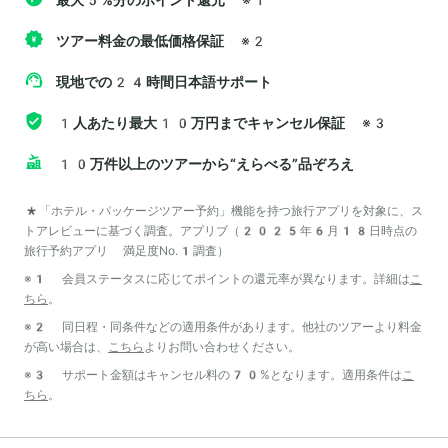
最大5%分のポイント還元
※1
ツアー料金の最低価格保証
※2
現地での24時間日本語サポート
1人あたり最大10万円までキャンセル保証
※3
10万件以上のツアーから“えらべる”品ぞろえ
*「ホテル・パッケージツアー予約」機能を持つ旅行アプリを対象に、ス
トアレビューに基づく調査。アプリブ（2025年6月18日時点の
旅行予約アプリ 満足度No.1調査）
※1 会員ステータスに応じてポイントの還元率が異なります。詳細は
こ
ちら
。
※2 同日程・同条件などの適用条件があります。他社のツアーより料金
が高い場合は、
こちら
よりお問い合わせください。
※3 サポート金額はキャンセル料の70%となります。適用条件は
こ
ちら
。