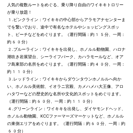
人気の複数ルートをめぐる、乗り降り自由のワイキキトロリー
が乗り放題！
1.ピンクライン：ワイキキの中心部からアラモアナセンターま
でを繋いでおり、途中で有名なホテルやショッピングスポッ
ト、ビーチなどをめぐります。（運行間隔：約15分、一周：
約60分）
2.ブルーライン：ワイキキを出発し、ホノルル動物園、ハロナ
潮吹き岩展望台、シーライフパーク、カハラモールなど、オア
フ島東部の名所をめぐります。（運行間隔：約40分、一周：
約110分）
3.レッドライン：ワイキキからダウンタウンホノルルへ向か
い、ホノルル美術館、イオラニ宮殿、カメハメハ大王像、アロ
ハタワーなどの歴史的な名所や文化的スポットをめぐります。
（運行間隔：約60分、一周：約110分）
4.グリーンライン：ワイキキを出発し、ダイヤモンドヘッド、
ホノルル動物園、KCCファーマーズマーケットなど、ホノルル
の東側エリアをめぐります。（運行間隔：約60分、一周：約
60分）