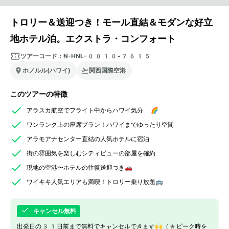
トロリー＆送迎つき！モール直結＆モダンな好立
地ホテル泊。エクストラ・コンフォート
ツアーコード：
N-HNL-0010-7615
ホノルル(ハワイ)
関西国際空港
このツアーの特徴
アラスカ航空でフライト中からハワイ気分 🌈
ワンランク上の座席プラン！ハワイまでゆったり空間
アラモアナセンター直結の人気ホテルに宿泊
街の雰囲気を楽しむシティビューの部屋を確約
現地の空港〜ホテルの往復送迎つき🚗
ワイキキ人気エリアも満喫！トロリー乗り放題🚌
キャンセル無料
出発日の31日前まで無料でキャンセルできます🙌（*ピーク時を