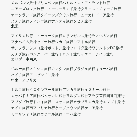
メルボルン旅行
ブリスベン旅行
ハミルトン・アイランド旅行
エアーズロック旅行
ニュージーランド旅行
クライストチャーチ旅行
オークランド旅行
クイーンズタウン旅行
ニューカレドニア旅行
ヌメア旅行
フィジー旅行
ナンディ旅行
タヒチ旅行
北米
アメリカ旅行
ニューヨーク旅行
ロサンゼルス旅行
ラスベガス旅行
アナハイム旅行
セドナ旅行
シカゴ旅行
シアトル旅行
サンフランシスコ旅行
ボストン旅行
フロリダ旅行
ワシントンDC旅行
カナダ旅行
バンクーバー旅行
トロント旅行
イエローナイフ旅行
カリブ・中南米
ペルー旅行
メキシコ旅行
カンクン旅行
ブラジル旅行
キューバ旅行
ハイチ旅行
アルゼンチン旅行
中東・アフリカ
トルコ旅行
イスタンブール旅行
アンカラ旅行
イズミール旅行
カッパドキア旅行
パムッカレ旅行
ヨルダン旅行
アラブ首長国連邦旅行
アブダビ旅行
ドバイ旅行
モロッコ旅行
カサブランカ旅行
エジプト旅行
カイロ旅行
南アフリカ旅行
ケープタウン旅行
ケニア旅行
モーリシャス旅行
カタール旅行
ドーハ旅行