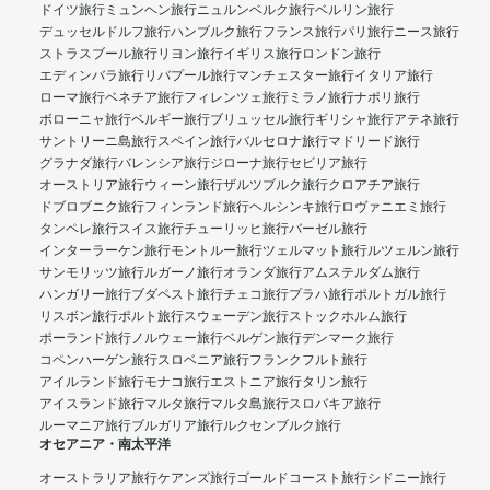
ドイツ旅行
ミュンヘン旅行
ニュルンベルク旅行
ベルリン旅行
デュッセルドルフ旅行
ハンブルク旅行
フランス旅行
パリ旅行
ニース旅行
ストラスブール旅行
リヨン旅行
イギリス旅行
ロンドン旅行
エディンバラ旅行
リバプール旅行
マンチェスター旅行
イタリア旅行
ローマ旅行
ベネチア旅行
フィレンツェ旅行
ミラノ旅行
ナポリ旅行
ボローニャ旅行
ベルギー旅行
ブリュッセル旅行
ギリシャ旅行
アテネ旅行
サントリーニ島旅行
スペイン旅行
バルセロナ旅行
マドリード旅行
グラナダ旅行
バレンシア旅行
ジローナ旅行
セビリア旅行
オーストリア旅行
ウィーン旅行
ザルツブルク旅行
クロアチア旅行
ドブロブニク旅行
フィンランド旅行
ヘルシンキ旅行
ロヴァニエミ旅行
タンペレ旅行
スイス旅行
チューリッヒ旅行
バーゼル旅行
インターラーケン旅行
モントルー旅行
ツェルマット旅行
ルツェルン旅行
サンモリッツ旅行
ルガーノ旅行
オランダ旅行
アムステルダム旅行
ハンガリー旅行
ブダペスト旅行
チェコ旅行
プラハ旅行
ポルトガル旅行
リスボン旅行
ポルト旅行
スウェーデン旅行
ストックホルム旅行
ポーランド旅行
ノルウェー旅行
ベルゲン旅行
デンマーク旅行
コペンハーゲン旅行
スロベニア旅行
フランクフルト旅行
アイルランド旅行
モナコ旅行
エストニア旅行
タリン旅行
アイスランド旅行
マルタ旅行
マルタ島旅行
スロバキア旅行
ルーマニア旅行
ブルガリア旅行
ルクセンブルク旅行
オセアニア・南太平洋
オーストラリア旅行
ケアンズ旅行
ゴールドコースト旅行
シドニー旅行