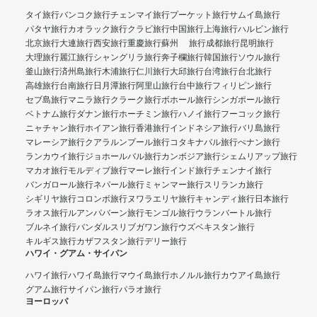
タイ旅行
バンコク旅行
チェンマイ旅行
プーケット旅行
サムイ島旅行
パタヤ旅行
カオラック旅行
クラビ旅行
中国旅行
上海旅行
ハルビン旅行
北京旅行
大連旅行
西安旅行
重慶旅行
蘇州 旅行
成都旅行
昆明旅行
大理旅行
麗江旅行
シャングリラ旅行
奔子欄旅行
韓国旅行
ソウル旅行
釜山旅行
済州島旅行
木浦旅行
仁川旅行
大邱旅行
台湾旅行
台北旅行
高雄旅行
台南旅行
日月潭旅行
阿里山旅行
台中旅行
フィリピン旅行
セブ島旅行
マニラ旅行
クラーク旅行
ボホール旅行
シンガポール旅行
ベトナム旅行
ダナン旅行
ホーチミン旅行
ハノイ旅行
フーコック旅行
ニャチャン旅行
ホイアン旅行
香港旅行
インドネシア旅行
バリ島旅行
マレーシア旅行
クアラルンプール旅行
コタキナバル旅行
ぺナン旅行
ランカウイ旅行
ジョホールバル旅行
カンボジア旅行
シェムリアップ旅行
マカオ旅行
モルディブ旅行
マーレ旅行
インド旅行
チェンナイ旅行
バンガロール旅行
ネパール旅行
ミャンマー旅行
スリランカ旅行
シギリヤ旅行
コロンボ旅行
ヌワラエリヤ旅行
キャンディ旅行
日本旅行
ラオス旅行
ルアンパバーン旅行
モンゴル旅行
ウランバートル旅行
ブルネイ旅行
バンダルスリブガワン旅行
ウズベキスタン旅行
キルギス旅行
カザフスタン旅行
デリー旅行
ハワイ・グアム・サイパン
ハワイ旅行
ハワイ島旅行
マウイ島旅行
ホノルル旅行
カウアイ島旅行
グアム旅行
サイパン旅行
パラオ旅行
ヨーロッパ