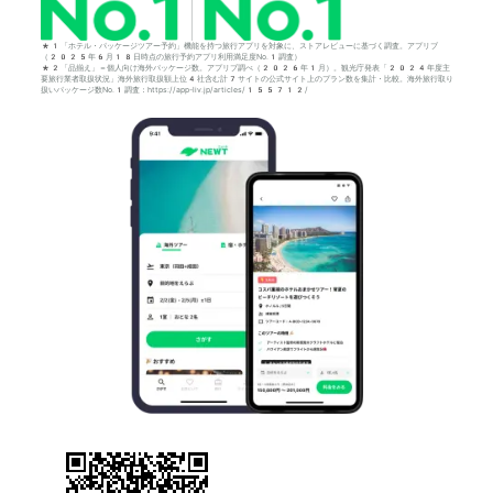
*1「ホテル・パッケージツアー予約」機能を持つ旅行アプリを対象に、ストアレビューに基づく調査。アプリブ
（2025年6月18日時点の旅行予約アプリ利用満足度No.1調査）
*2「品揃え」＝個人向け海外パッケージ数。アプリブ調べ（2026年1月）。観光庁発表「2024年度主
要旅行業者取扱状況」海外旅行取扱額上位4社含む計7サイトの公式サイト上のプラン数を集計・比較。海外旅行取り
扱いパッケージ数No.1調査：https://app-liv.jp/articles/155712/