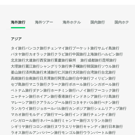
海外旅行
海外ツアー
海外ホテル
国内旅行
国内ホテル
アジア
タイ旅行
バンコク旅行
チェンマイ旅行
プーケット旅行
サムイ島旅行
パタヤ旅行
カオラック旅行
クラビ旅行
中国旅行
上海旅行
ハルビン旅行
北京旅行
大連旅行
西安旅行
重慶旅行
蘇州 旅行
成都旅行
昆明旅行
大理旅行
麗江旅行
シャングリラ旅行
奔子欄旅行
韓国旅行
ソウル旅行
釜山旅行
済州島旅行
木浦旅行
仁川旅行
大邱旅行
台湾旅行
台北旅行
高雄旅行
台南旅行
日月潭旅行
阿里山旅行
台中旅行
フィリピン旅行
セブ島旅行
マニラ旅行
クラーク旅行
ボホール旅行
シンガポール旅行
ベトナム旅行
ダナン旅行
ホーチミン旅行
ハノイ旅行
フーコック旅行
ニャチャン旅行
ホイアン旅行
香港旅行
インドネシア旅行
バリ島旅行
マレーシア旅行
クアラルンプール旅行
コタキナバル旅行
ぺナン旅行
ランカウイ旅行
ジョホールバル旅行
カンボジア旅行
シェムリアップ旅行
マカオ旅行
モルディブ旅行
マーレ旅行
インド旅行
チェンナイ旅行
バンガロール旅行
ネパール旅行
ミャンマー旅行
スリランカ旅行
シギリヤ旅行
コロンボ旅行
ヌワラエリヤ旅行
キャンディ旅行
日本旅行
ラオス旅行
ルアンパバーン旅行
モンゴル旅行
ウランバートル旅行