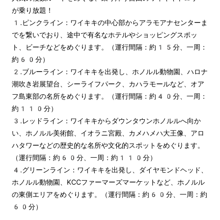
が乗り放題！
1.ピンクライン：ワイキキの中心部からアラモアナセンターま
でを繋いでおり、途中で有名なホテルやショッピングスポッ
ト、ビーチなどをめぐります。（運行間隔：約15分、一周：
約60分）
2.ブルーライン：ワイキキを出発し、ホノルル動物園、ハロナ
潮吹き岩展望台、シーライフパーク、カハラモールなど、オア
フ島東部の名所をめぐります。（運行間隔：約40分、一周：
約110分）
3.レッドライン：ワイキキからダウンタウンホノルルへ向か
い、ホノルル美術館、イオラニ宮殿、カメハメハ大王像、アロ
ハタワーなどの歴史的な名所や文化的スポットをめぐります。
（運行間隔：約60分、一周：約110分）
4.グリーンライン：ワイキキを出発し、ダイヤモンドヘッド、
ホノルル動物園、KCCファーマーズマーケットなど、ホノルル
の東側エリアをめぐります。（運行間隔：約60分、一周：約
60分）