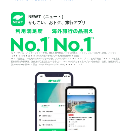
NEWT（ニュート）
かしこい、おトク、旅行アプリ
*1「ホテル・パッケージツアー予約」機能を持つ旅行アプリを対象に、ストアレビューに基づく調査。アプリブ
（2025年6月18日時点の旅行予約アプリ利用満足度No.1調査）
*2「品揃え」＝個人向け海外パッケージ数。アプリブ調べ（2026年1月）。観光庁発表「2024年度主
要旅行業者取扱状況」海外旅行取扱額上位4社含む計7サイトの公式サイト上のプラン数を集計・比較。海外旅行取り
扱いパッケージ数No.1調査：https://app-liv.jp/articles/155712/