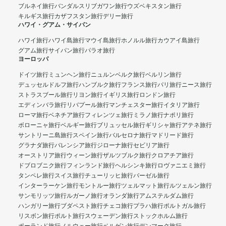
ブルネイ旅行
バンダルスリブガワン旅行
ウズベキスタン旅行
キルギス旅行
カザフスタン旅行
デリー旅行
ハワイ・グアム・サイパン
ハワイ旅行
ハワイ島旅行
マウイ島旅行
ホノルル旅行
カウアイ島旅行
グアム旅行
サイパン旅行
パラオ旅行
ヨーロッパ
ドイツ旅行
ミュンヘン旅行
ニュルンベルク旅行
ベルリン旅行
デュッセルドルフ旅行
ハンブルク旅行
フランス旅行
パリ旅行
ニース旅行
ストラスブール旅行
リヨン旅行
イギリス旅行
ロンドン旅行
エディンバラ旅行
リバプール旅行
マンチェスター旅行
イタリア旅行
ローマ旅行
ベネチア旅行
フィレンツェ旅行
ミラノ旅行
ナポリ旅行
ボローニャ旅行
ベルギー旅行
ブリュッセル旅行
ギリシャ旅行
アテネ旅行
サントリーニ島旅行
スペイン旅行
バルセロナ旅行
マドリード旅行
グラナダ旅行
バレンシア旅行
ジローナ旅行
セビリア旅行
オーストリア旅行
ウィーン旅行
ザルツブルク旅行
クロアチア旅行
ドブロブニク旅行
フィンランド旅行
ヘルシンキ旅行
ロヴァニエミ旅行
タンペレ旅行
スイス旅行
チューリッヒ旅行
バーゼル旅行
インターラーケン旅行
モントルー旅行
ツェルマット旅行
ルツェルン旅行
サンモリッツ旅行
ルガーノ旅行
オランダ旅行
アムステルダム旅行
ハンガリー旅行
ブダペスト旅行
チェコ旅行
プラハ旅行
ポルトガル旅行
リスボン旅行
ポルト旅行
スウェーデン旅行
ストックホルム旅行