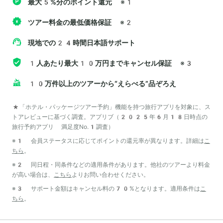
最大5%分のポイント還元
※1
ツアー料金の最低価格保証
※2
現地での24時間日本語サポート
1人あたり最大10万円までキャンセル保証
※3
10万件以上のツアーから“えらべる”品ぞろえ
*「ホテル・パッケージツアー予約」機能を持つ旅行アプリを対象に、ス
トアレビューに基づく調査。アプリブ（2025年6月18日時点の
旅行予約アプリ 満足度No.1調査）
※1 会員ステータスに応じてポイントの還元率が異なります。詳細は
こ
ちら
。
※2 同日程・同条件などの適用条件があります。他社のツアーより料金
が高い場合は、
こちら
よりお問い合わせください。
※3 サポート金額はキャンセル料の70%となります。適用条件は
こ
ちら
。