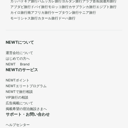
カッパドキア旅行
パムッカレ旅行
ヨルダン旅行
アラブ首長国連邦旅行
アブダビ旅行
ドバイ旅行
モロッコ旅行
カサブランカ旅行
エジプト旅行
カイロ旅行
南アフリカ旅行
ケープタウン旅行
ケニア旅行
モーリシャス旅行
カタール旅行
ドーハ旅行
NEWTについて
運営会社について
はじめての方へ
NEWT Brand
NEWTのサービス
NEWTポイント
NEWTエリートプログラム
NEWTで旅行相談
VIP旅行の相談
広告掲載について
掲載希望の宿泊施設さまへ
サポート・お問い合わせ
ヘルプセンター