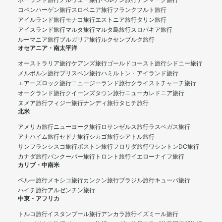
ポーランド旅行
ノルウェー旅行
ベルゲン旅行
デンマーク旅行
コペンハーゲン旅行
スロベニア旅行
フランクフルト旅行
アイルランド旅行
モナコ旅行
エストニア旅行
タリン旅行
アイスランド旅行
マルタ旅行
マルタ島旅行
スロバキア旅行
ルーマニア旅行
ブルガリア旅行
ルクセンブルク旅行
オセアニア・南太平洋
オーストラリア旅行
ケアンズ旅行
ゴールドコースト旅行
シドニー旅行
メルボルン旅行
ブリスベン旅行
ハミルトン・アイランド旅行
エアーズロック旅行
ニュージーランド旅行
クライストチャーチ旅行
オークランド旅行
クイーンズタウン旅行
ニューカレドニア旅行
ヌメア旅行
フィジー旅行
ナンディ旅行
タヒチ旅行
北米
アメリカ旅行
ニューヨーク旅行
ロサンゼルス旅行
ラスベガス旅行
アナハイム旅行
セドナ旅行
シカゴ旅行
シアトル旅行
サンフランシスコ旅行
ボストン旅行
フロリダ旅行
ワシントンDC旅行
カナダ旅行
バンクーバー旅行
トロント旅行
イエローナイフ旅行
カリブ・中南米
ペルー旅行
メキシコ旅行
カンクン旅行
ブラジル旅行
キューバ旅行
ハイチ旅行
アルゼンチン旅行
中東・アフリカ
トルコ旅行
イスタンブール旅行
アンカラ旅行
イズミール旅行