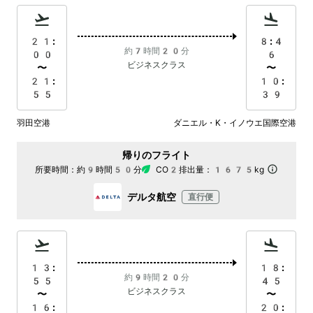
21:
8:4
約7時間20分
00
6
ビジネスクラス
〜
〜
21:
10:
55
39
羽田空港
ダニエル・K・イノウエ国際空港
帰りのフライト
所要時間：
約9時間50分
CO2排出量：
1675kg
デルタ航空
直行便
13:
18:
約9時間20分
55
45
ビジネスクラス
〜
〜
16:
20: