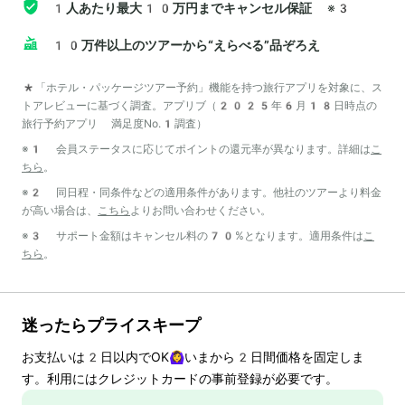
1人あたり最大10万円までキャンセル保証
※3
10万件以上のツアーから“えらべる”品ぞろえ
*「ホテル・パッケージツアー予約」機能を持つ旅行アプリを対象に、ス
トアレビューに基づく調査。アプリブ（2025年6月18日時点の
旅行予約アプリ 満足度No.1調査）
※1 会員ステータスに応じてポイントの還元率が異なります。詳細は
こ
ちら
。
※2 同日程・同条件などの適用条件があります。他社のツアーより料金
が高い場合は、
こちら
よりお問い合わせください。
※3 サポート金額はキャンセル料の70%となります。適用条件は
こ
ちら
。
迷ったらプライスキープ
お支払いは
2
日以内でOK🙆‍♀️いまから
2
日間価格を固定しま
す。利用にはクレジットカードの事前登録が必要です。