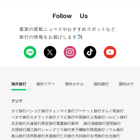
Follow Us
最新の渡航ニュースやおすすめスポットなど、
旅行の情報をお届けします✈️
海外旅行
海外ツアー
海外ホテル
国内旅行
国内ホテル
アジア
タイ旅行
バンコク旅行
チェンマイ旅行
プーケット旅行
サムイ島旅行
パタヤ旅行
カオラック旅行
クラビ旅行
中国旅行
上海旅行
ハルビン旅行
北京旅行
大連旅行
西安旅行
重慶旅行
蘇州 旅行
成都旅行
昆明旅行
大理旅行
麗江旅行
シャングリラ旅行
奔子欄旅行
韓国旅行
ソウル旅行
釜山旅行
済州島旅行
木浦旅行
仁川旅行
大邱旅行
台湾旅行
台北旅行