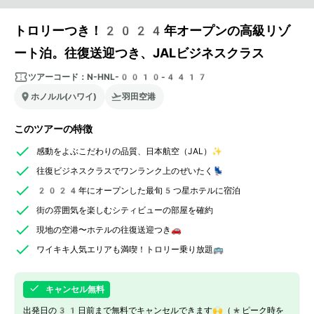
トロリーつき！2024年オープンの高級リゾ
ート泊。往復送迎つき、JALビジネスクラス
ツアーコード：
N-HNL-0010-4417
ホノルル(ハワイ)
羽田空港
このツアーの特徴
感動をよぶこだわりの品質、日本航空（JAL）✨
往復ビジネスクラスでワンランク上のぜいたく💺
2024年にオープンした最旬5つ星ホテルに宿泊
街の雰囲気を楽しむシティビューの部屋を確約
現地の空港〜ホテルの往復送迎つき🚗
ワイキキ人気エリアも満喫！トロリー乗り放題🚌
キャンセル無料
出発日の31日前まで無料でキャンセルできます🙌（*ピーク時を