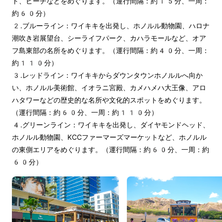
ト、ビーチなどをめぐります。（運行間隔：約15分、一周：
約60分）
2.ブルーライン：ワイキキを出発し、ホノルル動物園、ハロナ
潮吹き岩展望台、シーライフパーク、カハラモールなど、オア
フ島東部の名所をめぐります。（運行間隔：約40分、一周：
約110分）
3.レッドライン：ワイキキからダウンタウンホノルルへ向か
い、ホノルル美術館、イオラニ宮殿、カメハメハ大王像、アロ
ハタワーなどの歴史的な名所や文化的スポットをめぐります。
（運行間隔：約60分、一周：約110分）
4.グリーンライン：ワイキキを出発し、ダイヤモンドヘッド、
ホノルル動物園、KCCファーマーズマーケットなど、ホノルル
の東側エリアをめぐります。（運行間隔：約60分、一周：約
60分）