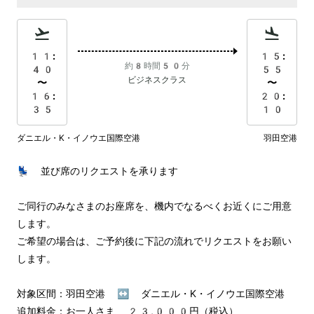
11:
15:
約8時間50分
40
55
ビジネスクラス
〜
〜
16:
20:
35
10
ダニエル・K・イノウエ国際空港
羽田空港
💺 並び席のリクエストを承ります

ご同行のみなさまのお座席を、機内でなるべくお近くにご用意
します。

ご希望の場合は、ご予約後に下記の流れでリクエストをお願い
します。

対象区間：羽田空港 ↔︎ ダニエル・K・イノウエ国際空港

追加料金：お一人さま 23,000円（税込）
