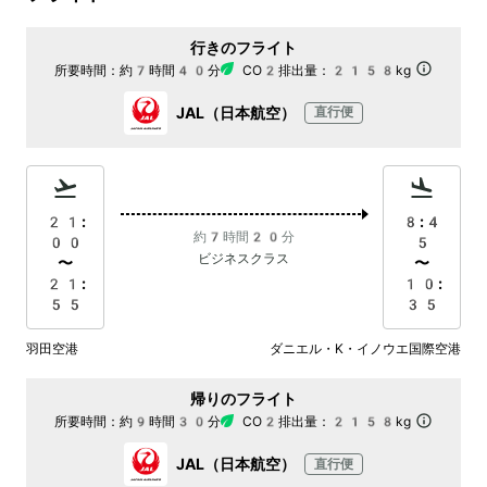
行きのフライト
所要時間：
約7時間40分
CO2排出量：
2158kg
JAL（日本航空）
直行便
21:
8:4
約7時間20分
00
5
ビジネスクラス
〜
〜
21:
10:
55
35
羽田空港
ダニエル・K・イノウエ国際空港
帰りのフライト
所要時間：
約9時間30分
CO2排出量：
2158kg
JAL（日本航空）
直行便