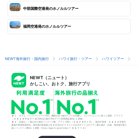
中部国際空港発のホノルルツアー
福岡空港発のホノルルツアー
NEWT海外旅行・国内旅行
ハワイ旅行・ツアー
ハワイツアー
ホ
NEWT（ニュート）
かしこい、おトク、旅行アプリ
*1「ホテル・パッケージツアー予約」機能を持つ旅行アプリを対象に、ストアレビューに基づく調査。アプリブ
（2025年6月18日時点の旅行予約アプリ利用満足度No.1調査）
*2「品揃え」＝個人向け海外パッケージ数。アプリブ調べ（2026年1月）。観光庁発表「2024年度主
要旅行業者取扱状況」海外旅行取扱額上位4社含む計7サイトの公式サイト上のプラン数を集計・比較。海外旅行取り
扱いパッケージ数No.1調査：https://app-liv.jp/articles/155712/