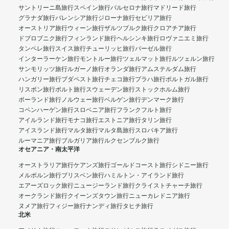
サントリーニ島旅行
スペイン旅行
バルセロナ旅行
マドリード旅行
グラナダ旅行
バレンシア旅行
ジローナ旅行
セビリア旅行
オーストリア旅行
ウィーン旅行
ザルツブルク旅行
クロアチア旅行
ドブロブニク旅行
フィンランド旅行
ヘルシンキ旅行
ロヴァニエミ旅行
タンペレ旅行
スイス旅行
チューリッヒ旅行
バーゼル旅行
インターラーケン旅行
モントルー旅行
ツェルマット旅行
ルツェルン旅行
サンモリッツ旅行
ルガーノ旅行
オランダ旅行
アムステルダム旅行
ハンガリー旅行
ブダペスト旅行
チェコ旅行
プラハ旅行
ポルトガル旅行
リスボン旅行
ポルト旅行
スウェーデン旅行
ストックホルム旅行
ポーランド旅行
ノルウェー旅行
ベルゲン旅行
デンマーク旅行
コペンハーゲン旅行
スロベニア旅行
フランクフルト旅行
アイルランド旅行
モナコ旅行
エストニア旅行
タリン旅行
アイスランド旅行
マルタ旅行
マルタ島旅行
スロバキア旅行
ルーマニア旅行
ブルガリア旅行
ルクセンブルク旅行
オセアニア・南太平洋
オーストラリア旅行
ケアンズ旅行
ゴールドコースト旅行
シドニー旅行
メルボルン旅行
ブリスベン旅行
ハミルトン・アイランド旅行
エアーズロック旅行
ニュージーランド旅行
クライストチャーチ旅行
オークランド旅行
クイーンズタウン旅行
ニューカレドニア旅行
ヌメア旅行
フィジー旅行
ナンディ旅行
タヒチ旅行
北米