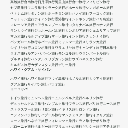
高雄旅行
台南旅行
日月潭旅行
阿里山旅行
台中旅行
フィリピン旅行
セブ島旅行
マニラ旅行
クラーク旅行
ボホール旅行
シンガポール旅行
ベトナム旅行
ダナン旅行
ホーチミン旅行
ハノイ旅行
フーコック旅行
ニャチャン旅行
ホイアン旅行
香港旅行
インドネシア旅行
バリ島旅行
マレーシア旅行
クアラルンプール旅行
コタキナバル旅行
ぺナン旅行
ランカウイ旅行
ジョホールバル旅行
カンボジア旅行
シェムリアップ旅行
マカオ旅行
モルディブ旅行
マーレ旅行
インド旅行
チェンナイ旅行
バンガロール旅行
ネパール旅行
ミャンマー旅行
スリランカ旅行
シギリヤ旅行
コロンボ旅行
ヌワラエリヤ旅行
キャンディ旅行
日本旅行
ラオス旅行
ルアンパバーン旅行
モンゴル旅行
ウランバートル旅行
ブルネイ旅行
バンダルスリブガワン旅行
ウズベキスタン旅行
キルギス旅行
カザフスタン旅行
デリー旅行
ハワイ・グアム・サイパン
ハワイ旅行
ハワイ島旅行
マウイ島旅行
ホノルル旅行
カウアイ島旅行
グアム旅行
サイパン旅行
パラオ旅行
ヨーロッパ
ドイツ旅行
ミュンヘン旅行
ニュルンベルク旅行
ベルリン旅行
デュッセルドルフ旅行
ハンブルク旅行
フランス旅行
パリ旅行
ニース旅行
ストラスブール旅行
リヨン旅行
イギリス旅行
ロンドン旅行
エディンバラ旅行
リバプール旅行
マンチェスター旅行
イタリア旅行
ローマ旅行
ベネチア旅行
フィレンツェ旅行
ミラノ旅行
ナポリ旅行
ボローニャ旅行
ベルギー旅行
ブリュッセル旅行
ギリシャ旅行
アテネ旅行