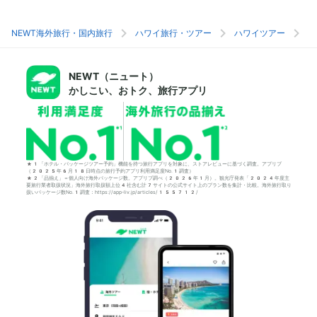
NEWT海外旅行・国内旅行
ハワイ旅行・ツアー
ハワイツアー
ホ
NEWT（ニュート）
かしこい、おトク、旅行アプリ
*1「ホテル・パッケージツアー予約」機能を持つ旅行アプリを対象に、ストアレビューに基づく調査。アプリブ
（2025年6月18日時点の旅行予約アプリ利用満足度No.1調査）
*2「品揃え」＝個人向け海外パッケージ数。アプリブ調べ（2026年1月）。観光庁発表「2024年度主
要旅行業者取扱状況」海外旅行取扱額上位4社含む計7サイトの公式サイト上のプラン数を集計・比較。海外旅行取り
扱いパッケージ数No.1調査：https://app-liv.jp/articles/155712/