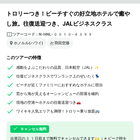
トロリーつき！ビーチすぐの好立地ホテルで癒や
し旅。往復送迎つき、JALビジネスクラス
ツアーコード：
N-HNL-0010-4399
ホノルル(ハワイ)
羽田空港
このツアーの特徴
感動をよぶこだわりの品質、日本航空（JAL）✨
往復ビジネスクラスでワンランク上のぜいたく💺
ビーチが近くファミリーにおすすめなホテルに宿泊
窓から海が見えるオーシャンビューの部屋を確約
現地の空港〜ホテルの往復送迎つき🚗
ワイキキ人気エリアも満喫！トロリー乗り放題🚌
キャンセル無料
出発日の31日前まで無料でキャンセルできます🙌（*ピーク時を