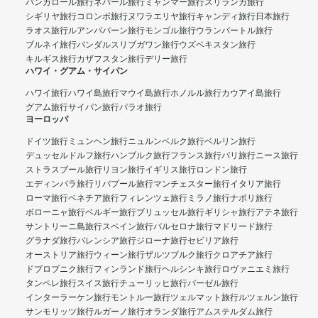
バンガロール旅行
ネパール旅行
ミャンマー旅行
スリランカ旅行
シギリヤ旅行
コロンボ旅行
ヌワラエリヤ旅行
キャンディ旅行
日本旅行
ラオス旅行
ルアンパバーン旅行
モンゴル旅行
ウランバートル旅行
ブルネイ旅行
バンダルスリブガワン旅行
ウズベキスタン旅行
キルギス旅行
カザフスタン旅行
デリー旅行
ハワイ・グアム・サイパン
ハワイ旅行
ハワイ島旅行
マウイ島旅行
ホノルル旅行
カウアイ島旅行
グアム旅行
サイパン旅行
パラオ旅行
ヨーロッパ
ドイツ旅行
ミュンヘン旅行
ニュルンベルク旅行
ベルリン旅行
デュッセルドルフ旅行
ハンブルク旅行
フランス旅行
パリ旅行
ニース旅行
ストラスブール旅行
リヨン旅行
イギリス旅行
ロンドン旅行
エディンバラ旅行
リバプール旅行
マンチェスター旅行
イタリア旅行
ローマ旅行
ベネチア旅行
フィレンツェ旅行
ミラノ旅行
ナポリ旅行
ボローニャ旅行
ベルギー旅行
ブリュッセル旅行
ギリシャ旅行
アテネ旅行
サントリーニ島旅行
スペイン旅行
バルセロナ旅行
マドリード旅行
グラナダ旅行
バレンシア旅行
ジローナ旅行
セビリア旅行
オーストリア旅行
ウィーン旅行
ザルツブルク旅行
クロアチア旅行
ドブロブニク旅行
フィンランド旅行
ヘルシンキ旅行
ロヴァニエミ旅行
タンペレ旅行
スイス旅行
チューリッヒ旅行
バーゼル旅行
インターラーケン旅行
モントルー旅行
ツェルマット旅行
ルツェルン旅行
サンモリッツ旅行
ルガーノ旅行
オランダ旅行
アムステルダム旅行