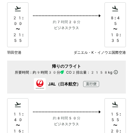
21:
8:4
約7時間20分
00
5
ビジネスクラス
〜
〜
21:
10:
55
35
羽田空港
ダニエル・K・イノウエ国際空港
帰りのフライト
所要時間：
約9時間30分
CO2排出量：
2158kg
JAL（日本航空）
直行便
11:
15:
約8時間50分
40
55
ビジネスクラス
〜
〜
16:
20: