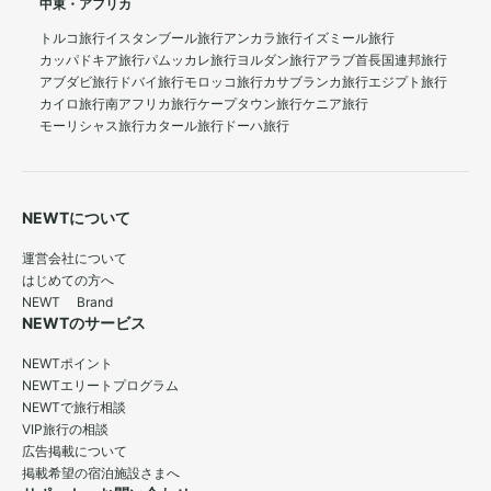
中東・アフリカ
トルコ旅行
イスタンブール旅行
アンカラ旅行
イズミール旅行
カッパドキア旅行
パムッカレ旅行
ヨルダン旅行
アラブ首長国連邦旅行
アブダビ旅行
ドバイ旅行
モロッコ旅行
カサブランカ旅行
エジプト旅行
カイロ旅行
南アフリカ旅行
ケープタウン旅行
ケニア旅行
モーリシャス旅行
カタール旅行
ドーハ旅行
NEWTについて
運営会社について
はじめての方へ
NEWT Brand
NEWTのサービス
NEWTポイント
NEWTエリートプログラム
NEWTで旅行相談
VIP旅行の相談
広告掲載について
掲載希望の宿泊施設さまへ