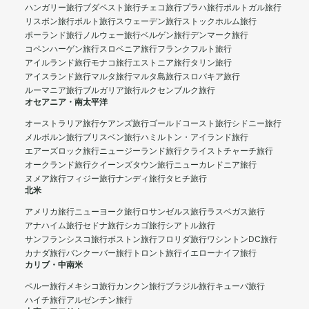
ハンガリー旅行
ブダペスト旅行
チェコ旅行
プラハ旅行
ポルトガル旅行
リスボン旅行
ポルト旅行
スウェーデン旅行
ストックホルム旅行
ポーランド旅行
ノルウェー旅行
ベルゲン旅行
デンマーク旅行
コペンハーゲン旅行
スロベニア旅行
フランクフルト旅行
アイルランド旅行
モナコ旅行
エストニア旅行
タリン旅行
アイスランド旅行
マルタ旅行
マルタ島旅行
スロバキア旅行
ルーマニア旅行
ブルガリア旅行
ルクセンブルク旅行
オセアニア・南太平洋
オーストラリア旅行
ケアンズ旅行
ゴールドコースト旅行
シドニー旅行
メルボルン旅行
ブリスベン旅行
ハミルトン・アイランド旅行
エアーズロック旅行
ニュージーランド旅行
クライストチャーチ旅行
オークランド旅行
クイーンズタウン旅行
ニューカレドニア旅行
ヌメア旅行
フィジー旅行
ナンディ旅行
タヒチ旅行
北米
アメリカ旅行
ニューヨーク旅行
ロサンゼルス旅行
ラスベガス旅行
アナハイム旅行
セドナ旅行
シカゴ旅行
シアトル旅行
サンフランシスコ旅行
ボストン旅行
フロリダ旅行
ワシントンDC旅行
カナダ旅行
バンクーバー旅行
トロント旅行
イエローナイフ旅行
カリブ・中南米
ペルー旅行
メキシコ旅行
カンクン旅行
ブラジル旅行
キューバ旅行
ハイチ旅行
アルゼンチン旅行