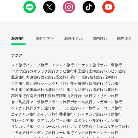
海外旅行
海外ツアー
海外ホテル
国内旅行
国内ホテル
アジア
タイ旅行
バンコク旅行
チェンマイ旅行
プーケット旅行
サムイ島旅行
パタヤ旅行
カオラック旅行
クラビ旅行
中国旅行
上海旅行
ハルビン旅行
北京旅行
大連旅行
西安旅行
重慶旅行
蘇州 旅行
成都旅行
昆明旅行
大理旅行
麗江旅行
シャングリラ旅行
奔子欄旅行
韓国旅行
ソウル旅行
釜山旅行
済州島旅行
木浦旅行
仁川旅行
大邱旅行
台湾旅行
台北旅行
高雄旅行
台南旅行
日月潭旅行
阿里山旅行
台中旅行
フィリピン旅行
セブ島旅行
マニラ旅行
クラーク旅行
ボホール旅行
シンガポール旅行
ベトナム旅行
ダナン旅行
ホーチミン旅行
ハノイ旅行
フーコック旅行
ニャチャン旅行
ホイアン旅行
香港旅行
インドネシア旅行
バリ島旅行
マレーシア旅行
クアラルンプール旅行
コタキナバル旅行
ぺナン旅行
ランカウイ旅行
ジョホールバル旅行
カンボジア旅行
シェムリアップ旅行
マカオ旅行
モルディブ旅行
マーレ旅行
インド旅行
チェンナイ旅行