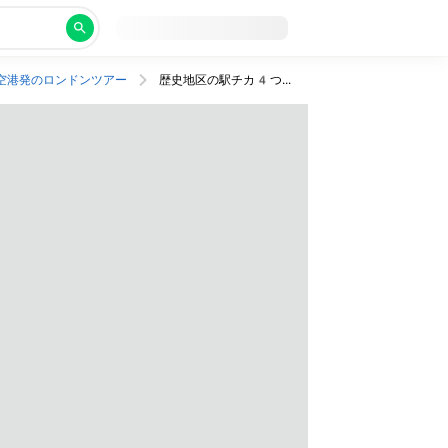
空港発のロンドンツアー
歴史地区の駅チカ4つ星ホテルにエレガントステイ。JAL利用