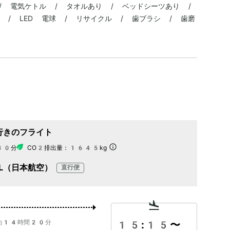
/ 電気ケトル / タオルあり / ベッドシーツあり /
 / LED 電球 / リサイクル / 歯ブラシ / 歯磨
行きのフライト
30分
CO2排出量：
1645kg
AL（日本航空）
直行便
約14時間20分
15:15
〜