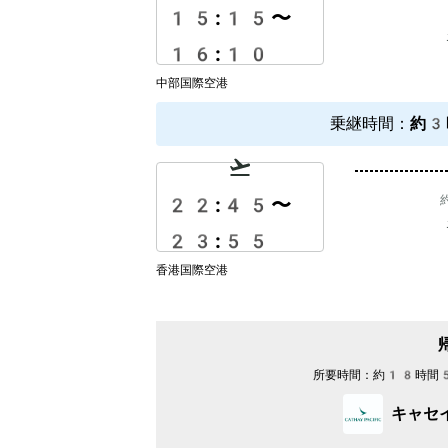
15:15
〜
16:10
中部国際空港
乗継時間
：
約3
22:45
〜
23:55
香港国際空港
所要時間：
約18時間
キャセ