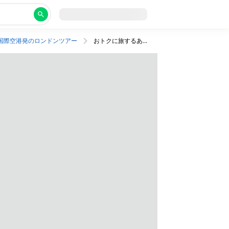
国際空港発のロンドンツアー
おトクに旅するあこがれのロンドン。おまかせ3つ星ホテルに宿泊！