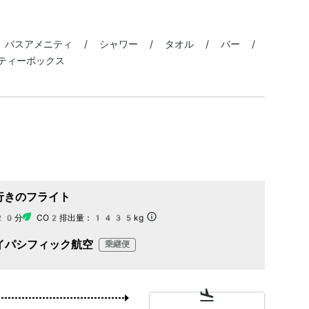
/ バスアメニティ / シャワー / タオル / バー /
ティーボックス
行きのフライト
20分
CO2排出量：
1435kg
イパシフィック航空
乗継便