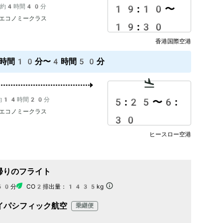
約4時間40分
19:10
〜
エコノミークラス
19:30
香港国際空港
時間10分〜4時間50分
約14時間20分
5:25
〜
6:
エコノミークラス
30
ヒースロー空港
帰りのフライト
50分
CO2排出量：
1435kg
イパシフィック航空
乗継便