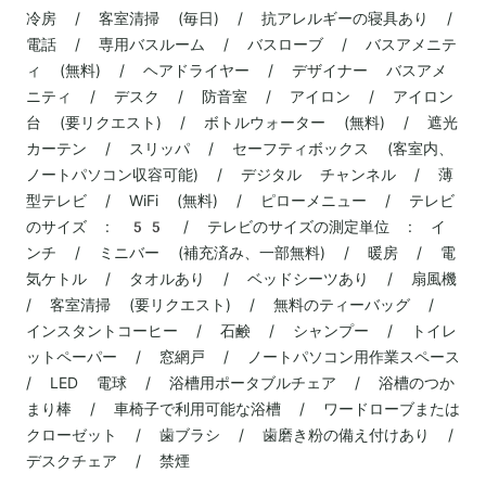
冷房 / 客室清掃 (毎日) / 抗アレルギーの寝具あり /
電話 / 専用バスルーム / バスローブ / バスアメニテ
ィ (無料) / ヘアドライヤー / デザイナー バスアメ
ニティ / デスク / 防音室 / アイロン / アイロン
台 (要リクエスト) / ボトルウォーター (無料) / 遮光
カーテン / スリッパ / セーフティボックス (客室内、
ノートパソコン収容可能) / デジタル チャンネル / 薄
型テレビ / WiFi (無料) / ピローメニュー / テレビ
のサイズ : 55 / テレビのサイズの測定単位 : イ
ンチ / ミニバー (補充済み、一部無料) / 暖房 / 電
気ケトル / タオルあり / ベッドシーツあり / 扇風機
/ 客室清掃 (要リクエスト) / 無料のティーバッグ /
インスタントコーヒー / 石鹸 / シャンプー / トイレ
ットペーパー / 窓網戸 / ノートパソコン用作業スペース
/ LED 電球 / 浴槽用ポータブルチェア / 浴槽のつか
まり棒 / 車椅子で利用可能な浴槽 / ワードローブまたは
クローゼット / 歯ブラシ / 歯磨き粉の備え付けあり /
デスクチェア / 禁煙