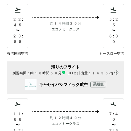
22:
5:2
約14時間20分
45
5
エコノミークラス
〜
〜
23:
6:3
55
0
香港国際空港
ヒースロー空港
帰りのフライト
所要時間：
約18時間50分
CO2排出量：
1435kg
キャセイパシフィック航空
乗継便
11:
7:4
約12時間40分
00
0
エコノミークラス
〜
〜
12:
7:5