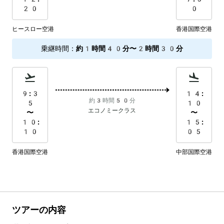
20
0
ヒースロー空港
香港国際空港
乗継時間
：
約1時間40分〜2時間30分
9:3
14:
約3時間50分
5
10
エコノミークラス
〜
〜
10:
15:
10
05
香港国際空港
中部国際空港
ツアーの内容