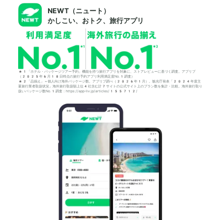
NEWT（ニュート）
かしこい、おトク、旅行アプリ
*1「ホテル・パッケージツアー予約」機能を持つ旅行アプリを対象に、ストアレビューに基づく調査。アプリブ
（2025年6月18日時点の旅行予約アプリ利用満足度No.1調査）
*2「品揃え」＝個人向け海外パッケージ数。アプリブ調べ（2026年1月）。観光庁発表「2024年度主
要旅行業者取扱状況」海外旅行取扱額上位4社含む計7サイトの公式サイト上のプラン数を集計・比較。海外旅行取り
扱いパッケージ数No.1調査：https://app-liv.jp/articles/155712/