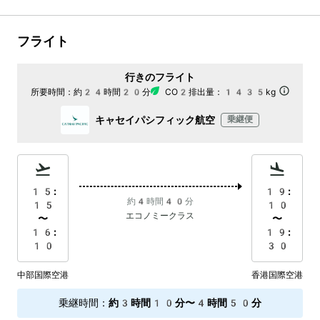
フライト
行きのフライト
所要時間：
約24時間20分
CO2排出量：
1435kg
キャセイパシフィック航空
乗継便
15:
19:
約4時間40分
15
10
エコノミークラス
〜
〜
16:
19:
10
30
中部国際空港
香港国際空港
乗継時間
：
約3時間10分〜4時間50分