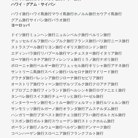
ハワイ・グアム・サイパン
ハワイ旅行
ハワイ島旅行
マウイ島旅行
ホノルル旅行
カウアイ島旅行
グアム旅行
サイパン旅行
パラオ旅行
ヨーロッパ
ドイツ旅行
ミュンヘン旅行
ニュルンベルク旅行
ベルリン旅行
デュッセルドルフ旅行
ハンブルク旅行
フランス旅行
パリ旅行
ニース旅行
ストラスブール旅行
リヨン旅行
イギリス旅行
ロンドン旅行
エディンバラ旅行
リバプール旅行
マンチェスター旅行
イタリア旅行
ローマ旅行
ベネチア旅行
フィレンツェ旅行
ミラノ旅行
ナポリ旅行
ボローニャ旅行
ベルギー旅行
ブリュッセル旅行
ギリシャ旅行
アテネ旅行
サントリーニ島旅行
スペイン旅行
バルセロナ旅行
マドリード旅行
グラナダ旅行
バレンシア旅行
ジローナ旅行
セビリア旅行
オーストリア旅行
ウィーン旅行
ザルツブルク旅行
クロアチア旅行
ドブロブニク旅行
フィンランド旅行
ヘルシンキ旅行
ロヴァニエミ旅行
タンペレ旅行
スイス旅行
チューリッヒ旅行
バーゼル旅行
インターラーケン旅行
モントルー旅行
ツェルマット旅行
ルツェルン旅行
サンモリッツ旅行
ルガーノ旅行
オランダ旅行
アムステルダム旅行
ハンガリー旅行
ブダペスト旅行
チェコ旅行
プラハ旅行
ポルトガル旅行
リスボン旅行
ポルト旅行
スウェーデン旅行
ストックホルム旅行
ポーランド旅行
ノルウェー旅行
ベルゲン旅行
デンマーク旅行
コペンハーゲン旅行
スロベニア旅行
フランクフルト旅行