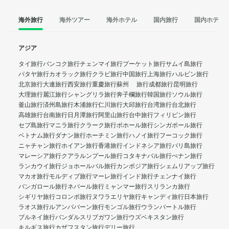
海外旅行
海外ツアー
海外ホテル
国内旅行
国内ホテル
アジア
タイ旅行
バンコク旅行
チェンマイ旅行
プーケット旅行
サムイ島旅行
パタヤ旅行
カオラック旅行
クラビ旅行
中国旅行
上海旅行
ハルビン旅行
北京旅行
大連旅行
西安旅行
重慶旅行
蘇州 旅行
成都旅行
昆明旅行
大理旅行
麗江旅行
シャングリラ旅行
奔子欄旅行
韓国旅行
ソウル旅行
釜山旅行
済州島旅行
木浦旅行
仁川旅行
大邱旅行
台湾旅行
台北旅行
高雄旅行
台南旅行
日月潭旅行
阿里山旅行
台中旅行
フィリピン旅行
セブ島旅行
マニラ旅行
クラーク旅行
ボホール旅行
シンガポール旅行
ベトナム旅行
ダナン旅行
ホーチミン旅行
ハノイ旅行
フーコック旅行
ニャチャン旅行
ホイアン旅行
香港旅行
インドネシア旅行
バリ島旅行
マレーシア旅行
クアラルンプール旅行
コタキナバル旅行
ぺナン旅行
ランカウイ旅行
ジョホールバル旅行
カンボジア旅行
シェムリアップ旅行
マカオ旅行
モルディブ旅行
マーレ旅行
インド旅行
チェンナイ旅行
バンガロール旅行
ネパール旅行
ミャンマー旅行
スリランカ旅行
シギリヤ旅行
コロンボ旅行
ヌワラエリヤ旅行
キャンディ旅行
日本旅行
ラオス旅行
ルアンパバーン旅行
モンゴル旅行
ウランバートル旅行
ブルネイ旅行
バンダルスリブガワン旅行
ウズベキスタン旅行
キルギス旅行
カザフスタン旅行
デリー旅行