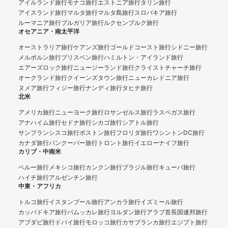
アイルランド旅行
モナコ旅行
エストニア旅行
タリン旅行
アイスランド旅行
マルタ旅行
マルタ島旅行
スロバキア旅行
ルーマニア旅行
ブルガリア旅行
ルクセンブルク旅行
オセアニア・南太平洋
オーストラリア旅行
ケアンズ旅行
ゴールドコースト旅行
シドニー旅行
メルボルン旅行
ブリスベン旅行
ハミルトン・アイランド旅行
エアーズロック旅行
ニュージーランド旅行
クライストチャーチ旅行
オークランド旅行
クイーンズタウン旅行
ニューカレドニア旅行
ヌメア旅行
フィジー旅行
ナンディ旅行
タヒチ旅行
北米
アメリカ旅行
ニューヨーク旅行
ロサンゼルス旅行
ラスベガス旅行
アナハイム旅行
セドナ旅行
シカゴ旅行
シアトル旅行
サンフランシスコ旅行
ボストン旅行
フロリダ旅行
ワシントンDC旅行
カナダ旅行
バンクーバー旅行
トロント旅行
イエローナイフ旅行
カリブ・中南米
ペルー旅行
メキシコ旅行
カンクン旅行
ブラジル旅行
キューバ旅行
ハイチ旅行
アルゼンチン旅行
中東・アフリカ
トルコ旅行
イスタンブール旅行
アンカラ旅行
イズミール旅行
カッパドキア旅行
パムッカレ旅行
ヨルダン旅行
アラブ首長国連邦旅行
アブダビ旅行
ドバイ旅行
モロッコ旅行
カサブランカ旅行
エジプト旅行