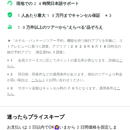
現地での24時間日本語サポート
1人あたり最大10万円までキャンセル保証
※3
10万件以上のツアーから“えらべる”品ぞろえ
*「ホテル・パッケージツアー予約」機能を持つ旅行アプリを対象に、ス
トアレビューに基づく調査。アプリブ（2025年6月18日時点の
旅行予約アプリ 満足度No.1調査）
※1 会員ステータスに応じてポイントの還元率が異なります。詳細は
こ
ちら
。
※2 同日程・同条件などの適用条件があります。他社のツアーより料金
が高い場合は、
こちら
よりお問い合わせください。
※3 サポート金額はキャンセル料の70%となります。適用条件は
こ
ちら
。
迷ったらプライスキープ
お支払いは
2
日以内でOK🙆‍♀️いまから
2
日間価格を固定しま