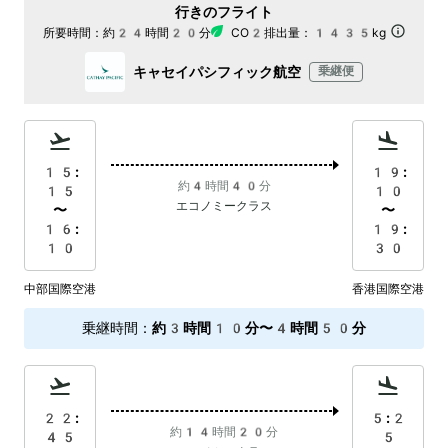
行きのフライト
所要時間：
約24時間20分
CO2排出量：
1435kg
キャセイパシフィック航空
乗継便
15:
19:
約4時間40分
15
10
エコノミークラス
〜
〜
16:
19:
10
30
中部国際空港
香港国際空港
乗継時間
：
約3時間10分〜4時間50分
22:
5:2
約14時間20分
45
5