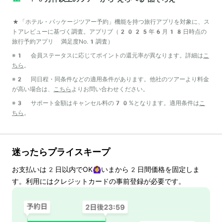
*「ホテル・パッケージツアー予約」機能を持つ旅行アプリを対象に、ス
トアレビューに基づく調査。アプリブ（2025年6月18日時点の
旅行予約アプリ 満足度No.1調査）
※1 会員ステータスに応じてポイントの還元率が異なります。詳細は
こ
ちら
。
※2 同日程・同条件などの適用条件があります。他社のツアーより料金
が高い場合は、
こちら
よりお問い合わせください。
※3 サポート金額はキャンセル料の70%となります。適用条件は
こ
ちら
。
迷ったらプライスキープ
お支払いは
2
日以内でOK🙆‍♀️いまから
2
日間価格を固定しま
す。利用にはクレジットカードの事前登録が必要です。