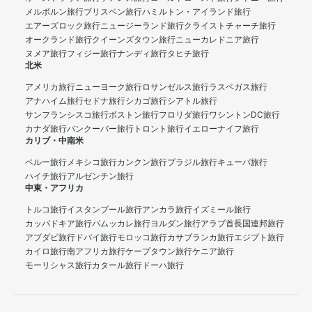
メルボルン旅行
ブリスベン旅行
ハミルトン・アイランド旅行
エアーズロック旅行
ニュージーランド旅行
クライストチャーチ旅行
オークランド旅行
クイーンズタウン旅行
ニューカレドニア旅行
ヌメア旅行
フィジー旅行
ナンディ旅行
タヒチ旅行
北米
アメリカ旅行
ニューヨーク旅行
ロサンゼルス旅行
ラスベガス旅行
アナハイム旅行
セドナ旅行
シカゴ旅行
シアトル旅行
サンフランシスコ旅行
ボストン旅行
フロリダ旅行
ワシントンDC旅行
カナダ旅行
バンクーバー旅行
トロント旅行
イエローナイフ旅行
カリブ・中南米
ペルー旅行
メキシコ旅行
カンクン旅行
ブラジル旅行
キューバ旅行
ハイチ旅行
アルゼンチン旅行
中東・アフリカ
トルコ旅行
イスタンブール旅行
アンカラ旅行
イズミール旅行
カッパドキア旅行
パムッカレ旅行
ヨルダン旅行
アラブ首長国連邦旅行
アブダビ旅行
ドバイ旅行
モロッコ旅行
カサブランカ旅行
エジプト旅行
カイロ旅行
南アフリカ旅行
ケープタウン旅行
ケニア旅行
モーリシャス旅行
カタール旅行
ドーハ旅行