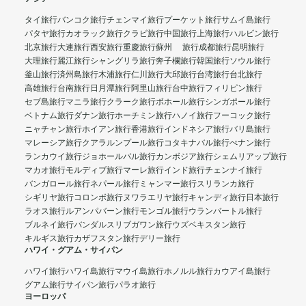
タイ旅行
バンコク旅行
チェンマイ旅行
プーケット旅行
サムイ島旅行
パタヤ旅行
カオラック旅行
クラビ旅行
中国旅行
上海旅行
ハルビン旅行
北京旅行
大連旅行
西安旅行
重慶旅行
蘇州 旅行
成都旅行
昆明旅行
大理旅行
麗江旅行
シャングリラ旅行
奔子欄旅行
韓国旅行
ソウル旅行
釜山旅行
済州島旅行
木浦旅行
仁川旅行
大邱旅行
台湾旅行
台北旅行
高雄旅行
台南旅行
日月潭旅行
阿里山旅行
台中旅行
フィリピン旅行
セブ島旅行
マニラ旅行
クラーク旅行
ボホール旅行
シンガポール旅行
ベトナム旅行
ダナン旅行
ホーチミン旅行
ハノイ旅行
フーコック旅行
ニャチャン旅行
ホイアン旅行
香港旅行
インドネシア旅行
バリ島旅行
マレーシア旅行
クアラルンプール旅行
コタキナバル旅行
ぺナン旅行
ランカウイ旅行
ジョホールバル旅行
カンボジア旅行
シェムリアップ旅行
マカオ旅行
モルディブ旅行
マーレ旅行
インド旅行
チェンナイ旅行
バンガロール旅行
ネパール旅行
ミャンマー旅行
スリランカ旅行
シギリヤ旅行
コロンボ旅行
ヌワラエリヤ旅行
キャンディ旅行
日本旅行
ラオス旅行
ルアンパバーン旅行
モンゴル旅行
ウランバートル旅行
ブルネイ旅行
バンダルスリブガワン旅行
ウズベキスタン旅行
キルギス旅行
カザフスタン旅行
デリー旅行
ハワイ・グアム・サイパン
ハワイ旅行
ハワイ島旅行
マウイ島旅行
ホノルル旅行
カウアイ島旅行
グアム旅行
サイパン旅行
パラオ旅行
ヨーロッパ