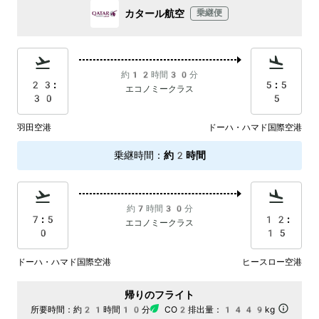
カタール航空
乗継便
約12時間30分
23:
5:5
エコノミークラス
30
5
羽田空港
ドーハ・ハマド国際空港
乗継時間
：
約2時間
約7時間30分
7:5
12:
エコノミークラス
0
15
ドーハ・ハマド国際空港
ヒースロー空港
帰りのフライト
所要時間：
約21時間10分
CO2排出量：
1449kg