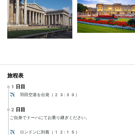
旅程表
1日目
✈️ 羽田空港を出発（23:30）
2日目
ご自身でドーハにてお乗り継ぎください。

✈️ ロンドンに到着（12:15）
