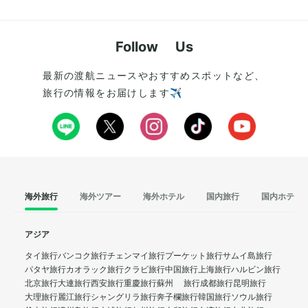
Follow Us
最新の渡航ニュースやおすすめスポットなど、
旅行の情報をお届けします✈️
海外旅行
海外ツアー
海外ホテル
国内旅行
国内ホテル
アジア
タイ旅行
バンコク旅行
チェンマイ旅行
プーケット旅行
サムイ島旅行
パタヤ旅行
カオラック旅行
クラビ旅行
中国旅行
上海旅行
ハルビン旅行
北京旅行
大連旅行
西安旅行
重慶旅行
蘇州 旅行
成都旅行
昆明旅行
大理旅行
麗江旅行
シャングリラ旅行
奔子欄旅行
韓国旅行
ソウル旅行