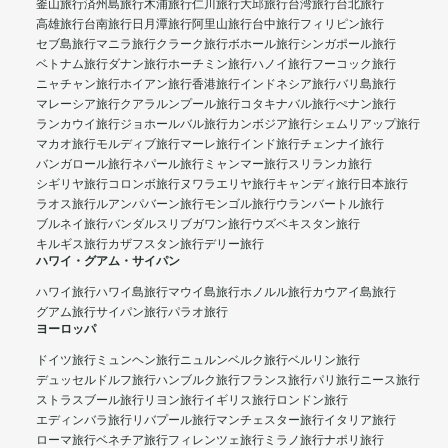
釜山旅行
済州島旅行
木浦旅行
仁川旅行
大邱旅行
台湾旅行
台北旅行
高雄旅行
台南旅行
日月潭旅行
阿里山旅行
台中旅行
フィリピン旅行
セブ島旅行
マニラ旅行
クラーク旅行
ボホール旅行
シンガポール旅行
ベトナム旅行
ダナン旅行
ホーチミン旅行
ハノイ旅行
フーコック旅行
ニャチャン旅行
ホイアン旅行
香港旅行
インドネシア旅行
バリ島旅行
マレーシア旅行
クアラルンプール旅行
コタキナバル旅行
ぺナン旅行
ランカウイ旅行
ジョホールバル旅行
カンボジア旅行
シェムリアップ旅行
マカオ旅行
モルディブ旅行
マーレ旅行
インド旅行
チェンナイ旅行
バンガロール旅行
ネパール旅行
ミャンマー旅行
スリランカ旅行
シギリヤ旅行
コロンボ旅行
ヌワラエリヤ旅行
キャンディ旅行
日本旅行
ラオス旅行
ルアンパバーン旅行
モンゴル旅行
ウランバートル旅行
ブルネイ旅行
バンダルスリブガワン旅行
ウズベキスタン旅行
キルギス旅行
カザフスタン旅行
デリー旅行
ハワイ・グアム・サイパン
ハワイ旅行
ハワイ島旅行
マウイ島旅行
ホノルル旅行
カウアイ島旅行
グアム旅行
サイパン旅行
パラオ旅行
ヨーロッパ
ドイツ旅行
ミュンヘン旅行
ニュルンベルク旅行
ベルリン旅行
デュッセルドルフ旅行
ハンブルク旅行
フランス旅行
パリ旅行
ニース旅行
ストラスブール旅行
リヨン旅行
イギリス旅行
ロンドン旅行
エディンバラ旅行
リバプール旅行
マンチェスター旅行
イタリア旅行
ローマ旅行
ベネチア旅行
フィレンツェ旅行
ミラノ旅行
ナポリ旅行