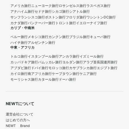
アメリカ旅行
ニューヨーク旅行
ロサンゼルス旅行
ラスベガス旅行
アナハイム旅行
セドナ旅行
シカゴ旅行
シアトル旅行
サンフランシスコ旅行
ボストン旅行
フロリダ旅行
ワシントンDC旅行
カナダ旅行
バンクーバー旅行
トロント旅行
イエローナイフ旅行
カリブ・中南米
ペルー旅行
メキシコ旅行
カンクン旅行
ブラジル旅行
キューバ旅行
ハイチ旅行
アルゼンチン旅行
中東・アフリカ
トルコ旅行
イスタンブール旅行
アンカラ旅行
イズミール旅行
カッパドキア旅行
パムッカレ旅行
ヨルダン旅行
アラブ首長国連邦旅行
アブダビ旅行
ドバイ旅行
モロッコ旅行
カサブランカ旅行
エジプト旅行
カイロ旅行
南アフリカ旅行
ケープタウン旅行
ケニア旅行
モーリシャス旅行
カタール旅行
ドーハ旅行
NEWTについて
運営会社について
はじめての方へ
NEWT Brand