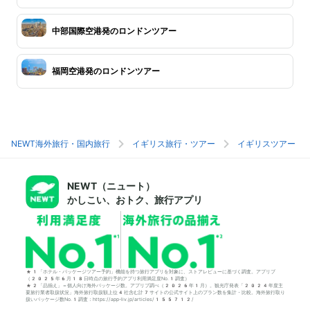
中部国際空港発のロンドンツアー
福岡空港発のロンドンツアー
NEWT海外旅行・国内旅行
イギリス旅行・ツアー
イギリスツアー
NEWT（ニュート）
かしこい、おトク、旅行アプリ
*1「ホテル・パッケージツアー予約」機能を持つ旅行アプリを対象に、ストアレビューに基づく調査。アプリブ
（2025年6月18日時点の旅行予約アプリ利用満足度No.1調査）
*2「品揃え」＝個人向け海外パッケージ数。アプリブ調べ（2026年1月）。観光庁発表「2024年度主
要旅行業者取扱状況」海外旅行取扱額上位4社含む計7サイトの公式サイト上のプラン数を集計・比較。海外旅行取り
扱いパッケージ数No.1調査：https://app-liv.jp/articles/155712/