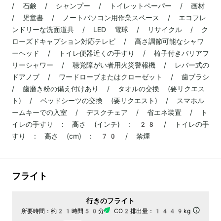
/ 石鹸 / シャンプー / トイレットペーパー / 画材
/ 児童書 / ノートパソコン用作業スペース / エコフレ
ンドリーな洗面道具 / LED 電球 / リサイクル / ク
ローズドキャプション対応テレビ / 高さ調節可能なシャワ
ーヘッド / トイレ便器近くの手すり / 椅子付きバリアフ
リーシャワー / 聴覚障がい者用火災警報機 / レバー式の
ドアノブ / ワードローブまたはクローゼット / 歯ブラシ
/ 歯磨き粉の備え付けあり / タオルの交換 (要リクエス
ト) / ベッドシーツの交換 (要リクエスト) / スマホル
ームキーでの入室 / デスクチェア / 省エネ装置 / ト
イレの手すり : 高さ (インチ) : 28 / トイレの手
すり : 高さ (cm) : 70 / 禁煙
フライト
行きのフライト
所要時間：
約21時間50分
CO2排出量：
1449kg