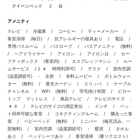
クイーンベッド 2 台
アメニティ
テレビ / 冷蔵庫 / コーヒー / ティーメーカー /
客室清掃 (毎日) / 抗アレルギーの寝具あり / 電話 /
専用バスルーム / バスローブ / バスアメニティ (無料)
/ ヘアドライヤー / アイロン / アイロン台 / セー
フティボックス (客室内) / エスプレッソマシン / ルー
ムサービス (24 時間利用可) / デスク / 室内空調
(温度調節可) - 冷房 / 有料ムービー / ボトルウォー
ター (無料) / 遮光カーテン / スリッパ / ケーブル
チャンネル / WiFi (無料) / 羽毛掛け布団 / ピロー
トップ マットレス / 液晶テレビ / テレビのサイズ :
49 / テレビのサイズの測定単位 : インチ / ペッ
ト同伴可能な客室 / コネクティングルーム / 隣合った客
室 / ベビーベッド (無料) / ミニバー (補充済み、一
部無料) / 室内空調 (温度調節可) - 暖房 / タオル
あり / ベッドシーツあり / 客室清掃 (要リクエスト)