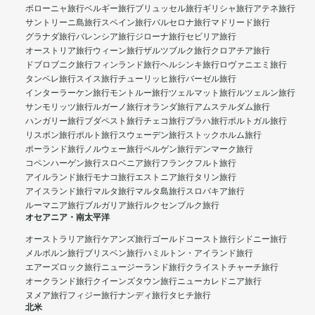
ボローニャ旅行
ベルギー旅行
ブリュッセル旅行
ギリシャ旅行
アテネ旅行
サントリーニ島旅行
スペイン旅行
バルセロナ旅行
マドリード旅行
グラナダ旅行
バレンシア旅行
ジローナ旅行
セビリア旅行
オーストリア旅行
ウィーン旅行
ザルツブルク旅行
クロアチア旅行
ドブロブニク旅行
フィンランド旅行
ヘルシンキ旅行
ロヴァニエミ旅行
タンペレ旅行
スイス旅行
チューリッヒ旅行
バーゼル旅行
インターラーケン旅行
モントルー旅行
ツェルマット旅行
ルツェルン旅行
サンモリッツ旅行
ルガーノ旅行
オランダ旅行
アムステルダム旅行
ハンガリー旅行
ブダペスト旅行
チェコ旅行
プラハ旅行
ポルトガル旅行
リスボン旅行
ポルト旅行
スウェーデン旅行
ストックホルム旅行
ポーランド旅行
ノルウェー旅行
ベルゲン旅行
デンマーク旅行
コペンハーゲン旅行
スロベニア旅行
フランクフルト旅行
アイルランド旅行
モナコ旅行
エストニア旅行
タリン旅行
アイスランド旅行
マルタ旅行
マルタ島旅行
スロバキア旅行
ルーマニア旅行
ブルガリア旅行
ルクセンブルク旅行
オセアニア・南太平洋
オーストラリア旅行
ケアンズ旅行
ゴールドコースト旅行
シドニー旅行
メルボルン旅行
ブリスベン旅行
ハミルトン・アイランド旅行
エアーズロック旅行
ニュージーランド旅行
クライストチャーチ旅行
オークランド旅行
クイーンズタウン旅行
ニューカレドニア旅行
ヌメア旅行
フィジー旅行
ナンディ旅行
タヒチ旅行
北米