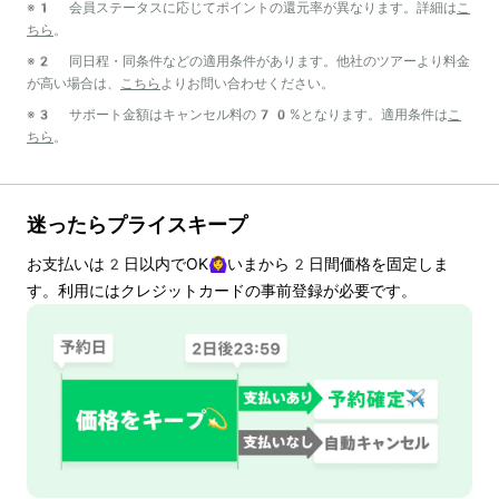
※1 会員ステータスに応じてポイントの還元率が異なります。詳細は
こ
ちら
。
※2 同日程・同条件などの適用条件があります。他社のツアーより料金
が高い場合は、
こちら
よりお問い合わせください。
※3 サポート金額はキャンセル料の70%となります。適用条件は
こ
ちら
。
迷ったらプライスキープ
お支払いは
2
日以内でOK🙆‍♀️いまから
2
日間価格を固定しま
す。利用にはクレジットカードの事前登録が必要です。