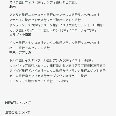
ヌメア旅行
フィジー旅行
ナンディ旅行
タヒチ旅行
北米
アメリカ旅行
ニューヨーク旅行
ロサンゼルス旅行
ラスベガス旅行
アナハイム旅行
セドナ旅行
シカゴ旅行
シアトル旅行
サンフランシスコ旅行
ボストン旅行
フロリダ旅行
ワシントンDC旅行
カナダ旅行
バンクーバー旅行
トロント旅行
イエローナイフ旅行
カリブ・中南米
ペルー旅行
メキシコ旅行
カンクン旅行
ブラジル旅行
キューバ旅行
ハイチ旅行
アルゼンチン旅行
中東・アフリカ
トルコ旅行
イスタンブール旅行
アンカラ旅行
イズミール旅行
カッパドキア旅行
パムッカレ旅行
ヨルダン旅行
アラブ首長国連邦旅行
アブダビ旅行
ドバイ旅行
モロッコ旅行
カサブランカ旅行
エジプト旅行
カイロ旅行
南アフリカ旅行
ケープタウン旅行
ケニア旅行
モーリシャス旅行
カタール旅行
ドーハ旅行
NEWTについて
運営会社について