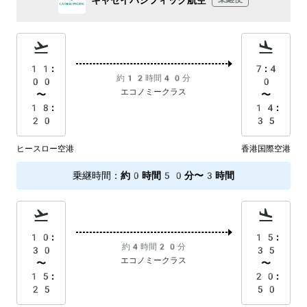
11:
7:4
約12時間40分
00
0
エコノミークラス
〜
〜
18:
14:
20
35
ヒースロー空港
香港国際空港
乗継時間
：
約0時間50分〜3時間
10:
15:
約4時間20分
30
35
エコノミークラス
〜
〜
15:
20:
25
50