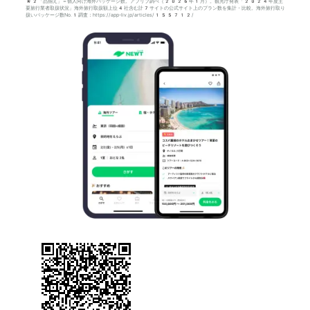
*2「品揃え」＝個人向け海外パッケージ数。アプリブ調べ（2026年1月）。観光庁発表「2024年度主
要旅行業者取扱状況」海外旅行取扱額上位4社含む計7サイトの公式サイト上のプラン数を集計・比較。海外旅行取り
扱いパッケージ数No.1調査：https://app-liv.jp/articles/155712/