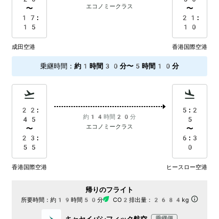
エコノミークラス
〜
〜
17:
21:
15
10
成田空港
香港国際空港
乗継時間
：
約1時間30分〜5時間10分
22:
5:2
約14時間20分
45
5
エコノミークラス
〜
〜
23:
6:3
55
0
香港国際空港
ヒースロー空港
帰りのフライト
所要時間：
約19時間50分
CO2排出量：
2684kg
キャセイパシフィック航空
乗継便