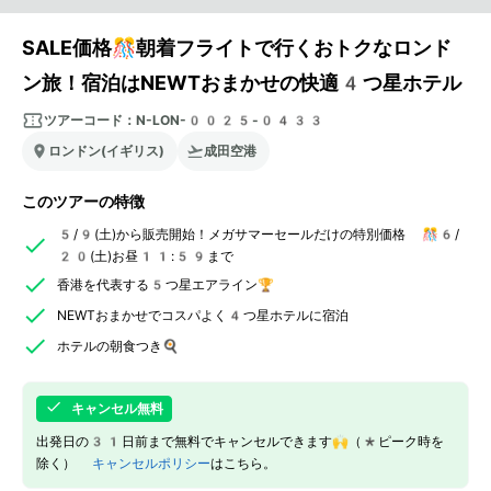
SALE価格🎊朝着フライトで行くおトクなロンド
ン旅！宿泊はNEWTおまかせの快適4つ星ホテル
ツアーコード：
N-LON-0025-0433
ロンドン(イギリス)
成田空港
このツアーの特徴
5/9(土)から販売開始！メガサマーセールだけの特別価格 🎊6/
20(土)お昼11:59まで
香港を代表する5つ星エアライン🏆
NEWTおまかせでコスパよく4つ星ホテルに宿泊
ホテルの朝食つき🍳
キャンセル無料
出発日の31日前まで無料でキャンセルできます🙌（*ピーク時を
除く）
キャンセルポリシー
はこちら。