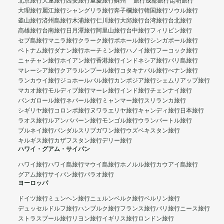
北京旅行
大連旅行
西安旅行
重慶旅行
蘇州 旅行
成都旅行
昆明旅行
大理旅行
麗江旅行
シャングリラ旅行
奔子欄旅行
韓国旅行
ソウル旅行
釜山旅行
済州島旅行
木浦旅行
仁川旅行
大邱旅行
台湾旅行
台北旅行
高雄旅行
台南旅行
日月潭旅行
阿里山旅行
台中旅行
フィリピン旅行
セブ島旅行
マニラ旅行
クラーク旅行
ボホール旅行
シンガポール旅行
ベトナム旅行
ダナン旅行
ホーチミン旅行
ハノイ旅行
フーコック旅行
ニャチャン旅行
ホイアン旅行
香港旅行
インドネシア旅行
バリ島旅行
マレーシア旅行
クアラルンプール旅行
コタキナバル旅行
ぺナン旅行
ランカウイ旅行
ジョホールバル旅行
カンボジア旅行
シェムリアップ旅行
マカオ旅行
モルディブ旅行
マーレ旅行
インド旅行
チェンナイ旅行
バンガロール旅行
ネパール旅行
ミャンマー旅行
スリランカ旅行
シギリヤ旅行
コロンボ旅行
ヌワラエリヤ旅行
キャンディ旅行
日本旅行
ラオス旅行
ルアンパバーン旅行
モンゴル旅行
ウランバートル旅行
ブルネイ旅行
バンダルスリブガワン旅行
ウズベキスタン旅行
キルギス旅行
カザフスタン旅行
デリー旅行
ハワイ・グアム・サイパン
ハワイ旅行
ハワイ島旅行
マウイ島旅行
ホノルル旅行
カウアイ島旅行
グアム旅行
サイパン旅行
パラオ旅行
ヨーロッパ
ドイツ旅行
ミュンヘン旅行
ニュルンベルク旅行
ベルリン旅行
デュッセルドルフ旅行
ハンブルク旅行
フランス旅行
パリ旅行
ニース旅行
ストラスブール旅行
リヨン旅行
イギリス旅行
ロンドン旅行