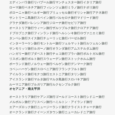
エディンバラ旅行
リバプール旅行
マンチェスター旅行
イタリア旅行
ローマ旅行
ベネチア旅行
フィレンツェ旅行
ミラノ旅行
ナポリ旅行
ボローニャ旅行
ベルギー旅行
ブリュッセル旅行
ギリシャ旅行
アテネ旅行
サントリーニ島旅行
スペイン旅行
バルセロナ旅行
マドリード旅行
グラナダ旅行
バレンシア旅行
ジローナ旅行
セビリア旅行
オーストリア旅行
ウィーン旅行
ザルツブルク旅行
クロアチア旅行
ドブロブニク旅行
フィンランド旅行
ヘルシンキ旅行
ロヴァニエミ旅行
タンペレ旅行
スイス旅行
チューリッヒ旅行
バーゼル旅行
インターラーケン旅行
モントルー旅行
ツェルマット旅行
ルツェルン旅行
サンモリッツ旅行
ルガーノ旅行
オランダ旅行
アムステルダム旅行
ハンガリー旅行
ブダペスト旅行
チェコ旅行
プラハ旅行
ポルトガル旅行
リスボン旅行
ポルト旅行
スウェーデン旅行
ストックホルム旅行
ポーランド旅行
ノルウェー旅行
ベルゲン旅行
デンマーク旅行
コペンハーゲン旅行
スロベニア旅行
フランクフルト旅行
アイルランド旅行
モナコ旅行
エストニア旅行
タリン旅行
アイスランド旅行
マルタ旅行
マルタ島旅行
スロバキア旅行
ルーマニア旅行
ブルガリア旅行
ルクセンブルク旅行
オセアニア・南太平洋
オーストラリア旅行
ケアンズ旅行
ゴールドコースト旅行
シドニー旅行
メルボルン旅行
ブリスベン旅行
ハミルトン・アイランド旅行
エアーズロック旅行
ニュージーランド旅行
クライストチャーチ旅行
オークランド旅行
クイーンズタウン旅行
ニューカレドニア旅行