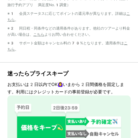
旅行予約アプリ 満足度No.1調査）
※1 会員ステータスに応じてポイントの還元率が異なります。詳細は
こ
ちら
。
※2 同日程・同条件などの適用条件があります。他社のツアーより料金
が高い場合は、
こちら
よりお問い合わせください。
※3 サポート金額はキャンセル料の70%となります。適用条件は
こ
ちら
。
迷ったらプライスキープ
お支払いは
2
日以内でOK🙆‍♀️いまから
2
日間価格を固定しま
す。利用にはクレジットカードの事前登録が必要です。