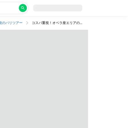
発のパリツアー
コスパ重視！オペラ座エリアのおまかせ3つ星ホテルにステイ