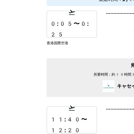
0:05
〜
0:
25
香港国際空港
所要時間：
約19時間
キャセ
11:40
〜
12:20