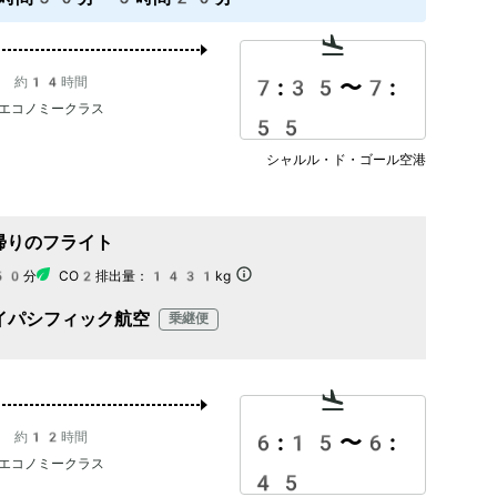
約14時間
7:35
〜
7:
エコノミークラス
55
シャルル・ド・ゴール空港
帰りのフライト
50分
CO2排出量：
1431kg
イパシフィック航空
乗継便
約12時間
6:15
〜
6:
エコノミークラス
45