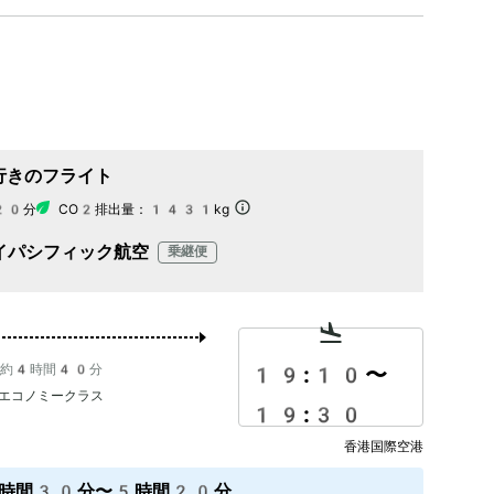
行きのフライト
20分
CO2排出量：
1431kg
イパシフィック航空
乗継便
約4時間40分
19:10
〜
エコノミークラス
19:30
香港国際空港
時間30分〜5時間20分