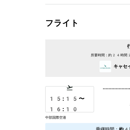
フライト
所要時間：
約24時間
キャセ
15:15
〜
16:10
中部国際空港
乗継時間
：
約4