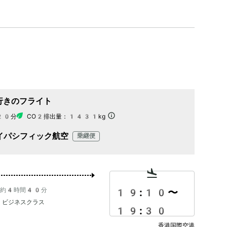
行きのフライト
20分
CO2排出量：
1431kg
イパシフィック航空
乗継便
約4時間40分
19:10
〜
ビジネスクラス
19:30
香港国際空港