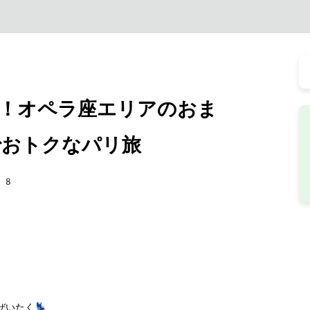
！オペラ座エリアのおま
おトクなパリ旅
38
いたく💺