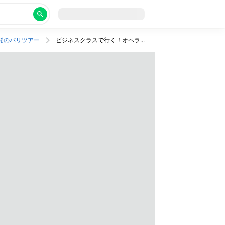
発のパリツアー
ビジネスクラスで行く！オペラ座エリアのおまかせ3つ星ホテル泊でおトクなパリ旅