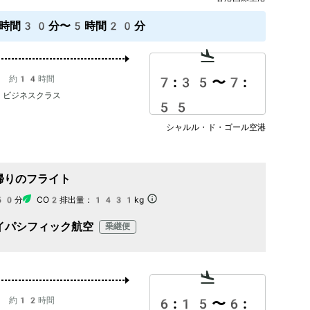
時間30分〜5時間20分
約14時間
7:35
〜
7:
ビジネスクラス
55
シャルル・ド・ゴール空港
帰りのフライト
50分
CO2排出量：
1431kg
イパシフィック航空
乗継便
約12時間
6:15
〜
6: