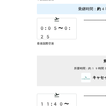
乗継時間
：
約4
0:05
〜
0:
25
香港国際空港
所要時間：
約19時間
キャセ
11:40
〜