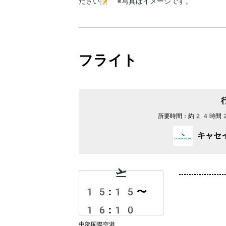
ださい📝 ※写真はイメージです。
フライト
所要時間：
約24時間
キャセ
15:15
〜
16:10
中部国際空港