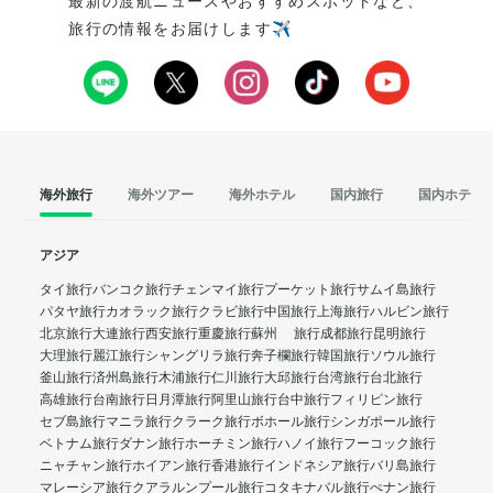
最新の渡航ニュースやおすすめスポットなど、
旅行の情報をお届けします✈️
海外旅行
海外ツアー
海外ホテル
国内旅行
国内ホテル
アジア
タイ旅行
バンコク旅行
チェンマイ旅行
プーケット旅行
サムイ島旅行
パタヤ旅行
カオラック旅行
クラビ旅行
中国旅行
上海旅行
ハルビン旅行
北京旅行
大連旅行
西安旅行
重慶旅行
蘇州 旅行
成都旅行
昆明旅行
大理旅行
麗江旅行
シャングリラ旅行
奔子欄旅行
韓国旅行
ソウル旅行
釜山旅行
済州島旅行
木浦旅行
仁川旅行
大邱旅行
台湾旅行
台北旅行
高雄旅行
台南旅行
日月潭旅行
阿里山旅行
台中旅行
フィリピン旅行
セブ島旅行
マニラ旅行
クラーク旅行
ボホール旅行
シンガポール旅行
ベトナム旅行
ダナン旅行
ホーチミン旅行
ハノイ旅行
フーコック旅行
ニャチャン旅行
ホイアン旅行
香港旅行
インドネシア旅行
バリ島旅行
マレーシア旅行
クアラルンプール旅行
コタキナバル旅行
ぺナン旅行