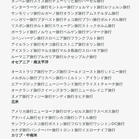
タンペレ旅行
スイス旅行
チューリッヒ旅行
バーゼル旅行
インターラーケン旅行
モントルー旅行
ツェルマット旅行
ルツェルン旅行
サンモリッツ旅行
ルガーノ旅行
オランダ旅行
アムステルダム旅行
ハンガリー旅行
ブダペスト旅行
チェコ旅行
プラハ旅行
ポルトガル旅行
リスボン旅行
ポルト旅行
スウェーデン旅行
ストックホルム旅行
ポーランド旅行
ノルウェー旅行
ベルゲン旅行
デンマーク旅行
コペンハーゲン旅行
スロベニア旅行
フランクフルト旅行
アイルランド旅行
モナコ旅行
エストニア旅行
タリン旅行
アイスランド旅行
マルタ旅行
マルタ島旅行
スロバキア旅行
ルーマニア旅行
ブルガリア旅行
ルクセンブルク旅行
オセアニア・南太平洋
オーストラリア旅行
ケアンズ旅行
ゴールドコースト旅行
シドニー旅行
メルボルン旅行
ブリスベン旅行
ハミルトン・アイランド旅行
エアーズロック旅行
ニュージーランド旅行
クライストチャーチ旅行
オークランド旅行
クイーンズタウン旅行
ニューカレドニア旅行
ヌメア旅行
フィジー旅行
ナンディ旅行
タヒチ旅行
北米
アメリカ旅行
ニューヨーク旅行
ロサンゼルス旅行
ラスベガス旅行
アナハイム旅行
セドナ旅行
シカゴ旅行
シアトル旅行
サンフランシスコ旅行
ボストン旅行
フロリダ旅行
ワシントンDC旅行
カナダ旅行
バンクーバー旅行
トロント旅行
イエローナイフ旅行
カリブ・中南米