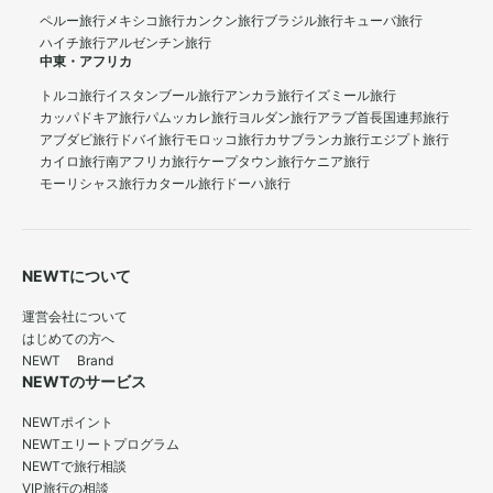
ペルー旅行
メキシコ旅行
カンクン旅行
ブラジル旅行
キューバ旅行
ハイチ旅行
アルゼンチン旅行
中東・アフリカ
トルコ旅行
イスタンブール旅行
アンカラ旅行
イズミール旅行
カッパドキア旅行
パムッカレ旅行
ヨルダン旅行
アラブ首長国連邦旅行
アブダビ旅行
ドバイ旅行
モロッコ旅行
カサブランカ旅行
エジプト旅行
カイロ旅行
南アフリカ旅行
ケープタウン旅行
ケニア旅行
モーリシャス旅行
カタール旅行
ドーハ旅行
NEWTについて
運営会社について
はじめての方へ
NEWT Brand
NEWTのサービス
NEWTポイント
NEWTエリートプログラム
NEWTで旅行相談
VIP旅行の相談