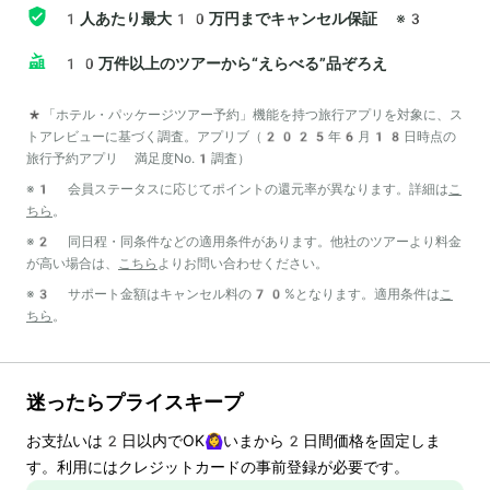
1人あたり最大10万円までキャンセル保証
※3
10万件以上のツアーから“えらべる”品ぞろえ
*「ホテル・パッケージツアー予約」機能を持つ旅行アプリを対象に、ス
トアレビューに基づく調査。アプリブ（2025年6月18日時点の
旅行予約アプリ 満足度No.1調査）
※1 会員ステータスに応じてポイントの還元率が異なります。詳細は
こ
ちら
。
※2 同日程・同条件などの適用条件があります。他社のツアーより料金
が高い場合は、
こちら
よりお問い合わせください。
※3 サポート金額はキャンセル料の70%となります。適用条件は
こ
ちら
。
迷ったらプライスキープ
お支払いは
2
日以内でOK🙆‍♀️いまから
2
日間価格を固定しま
す。利用にはクレジットカードの事前登録が必要です。