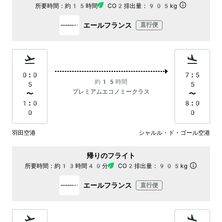
所要時間：
約15時間
CO2排出量：
905kg
エールフランス
直行便
0:0
7:5
約15時間
5
5
プレミアムエコノミークラス
〜
〜
1:0
8:0
0
0
羽田空港
シャルル・ド・ゴール空港
帰りのフライト
所要時間：
約13時間40分
CO2排出量：
905kg
エールフランス
直行便