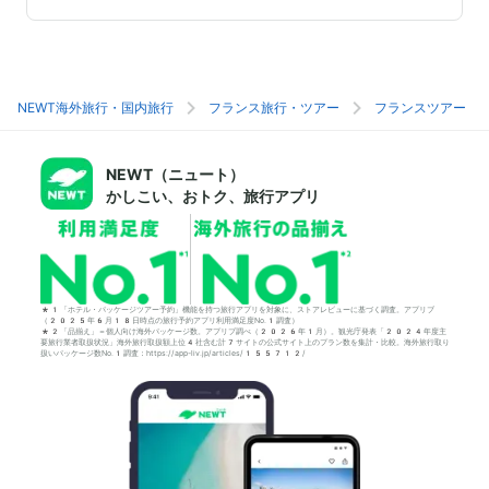
NEWT海外旅行・国内旅行
フランス旅行・ツアー
フランスツアー
NEWT（ニュート）
かしこい、おトク、旅行アプリ
*1「ホテル・パッケージツアー予約」機能を持つ旅行アプリを対象に、ストアレビューに基づく調査。アプリブ
（2025年6月18日時点の旅行予約アプリ利用満足度No.1調査）
*2「品揃え」＝個人向け海外パッケージ数。アプリブ調べ（2026年1月）。観光庁発表「2024年度主
要旅行業者取扱状況」海外旅行取扱額上位4社含む計7サイトの公式サイト上のプラン数を集計・比較。海外旅行取り
扱いパッケージ数No.1調査：https://app-liv.jp/articles/155712/