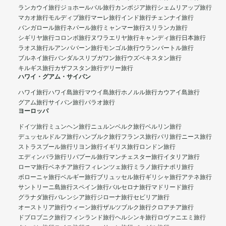
ランカウイ旅行
ジョホールバル旅行
カンボジア旅行
シェムリアップ旅行
マカオ旅行
モルディブ旅行
マーレ旅行
インド旅行
チェンナイ旅行
バンガロール旅行
ネパール旅行
ミャンマー旅行
スリランカ旅行
シギリヤ旅行
コロンボ旅行
ヌワラエリヤ旅行
キャンディ旅行
日本旅行
ラオス旅行
ルアンパバーン旅行
モンゴル旅行
ウランバートル旅行
ブルネイ旅行
バンダルスリブガワン旅行
ウズベキスタン旅行
キルギス旅行
カザフスタン旅行
デリー旅行
ハワイ・グアム・サイパン
ハワイ旅行
ハワイ島旅行
マウイ島旅行
ホノルル旅行
カウアイ島旅行
グアム旅行
サイパン旅行
パラオ旅行
ヨーロッパ
ドイツ旅行
ミュンヘン旅行
ニュルンベルク旅行
ベルリン旅行
デュッセルドルフ旅行
ハンブルク旅行
フランス旅行
パリ旅行
ニース旅行
ストラスブール旅行
リヨン旅行
イギリス旅行
ロンドン旅行
エディンバラ旅行
リバプール旅行
マンチェスター旅行
イタリア旅行
ローマ旅行
ベネチア旅行
フィレンツェ旅行
ミラノ旅行
ナポリ旅行
ボローニャ旅行
ベルギー旅行
ブリュッセル旅行
ギリシャ旅行
アテネ旅行
サントリーニ島旅行
スペイン旅行
バルセロナ旅行
マドリード旅行
グラナダ旅行
バレンシア旅行
ジローナ旅行
セビリア旅行
オーストリア旅行
ウィーン旅行
ザルツブルク旅行
クロアチア旅行
ドブロブニク旅行
フィンランド旅行
ヘルシンキ旅行
ロヴァニエミ旅行