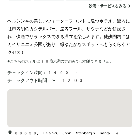
駐車場
ランドリー
電気自動車の充電スタンド
設備・サービスをみる
ペットOK
ヘルシンキの美しいウォーターフロントに建つホテル。館内に
は市内初のカクテルバー、屋内プール、サウナなどが併設さ
れ、快適でリラックスできる滞在を楽しめます。徒歩圏内には
カイサニエミ公園があり、緑ゆたかなスポットへもらくらくア
クセス！
※こちらのホテルは
18
歳未満の方のみでは宿泊できません。
チェックイン時間：
14:00 ～
チェックアウト時間：
〜 12:00
00530, Helsinki, John Stenbergin Ranta 4