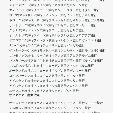
デュッセルドルフ旅行
ハンブルク旅行
フランス旅行
パリ旅行
ニース旅行
ストラスブール旅行
リヨン旅行
イギリス旅行
ロンドン旅行
エディンバラ旅行
リバプール旅行
マンチェスター旅行
イタリア旅行
ローマ旅行
ベネチア旅行
フィレンツェ旅行
ミラノ旅行
ナポリ旅行
ボローニャ旅行
ベルギー旅行
ブリュッセル旅行
ギリシャ旅行
アテネ旅行
サントリーニ島旅行
スペイン旅行
バルセロナ旅行
マドリード旅行
グラナダ旅行
バレンシア旅行
ジローナ旅行
セビリア旅行
オーストリア旅行
ウィーン旅行
ザルツブルク旅行
クロアチア旅行
ドブロブニク旅行
フィンランド旅行
ヘルシンキ旅行
ロヴァニエミ旅行
タンペレ旅行
スイス旅行
チューリッヒ旅行
バーゼル旅行
インターラーケン旅行
モントルー旅行
ツェルマット旅行
ルツェルン旅行
サンモリッツ旅行
ルガーノ旅行
オランダ旅行
アムステルダム旅行
ハンガリー旅行
ブダペスト旅行
チェコ旅行
プラハ旅行
ポルトガル旅行
リスボン旅行
ポルト旅行
スウェーデン旅行
ストックホルム旅行
ポーランド旅行
ノルウェー旅行
ベルゲン旅行
デンマーク旅行
コペンハーゲン旅行
スロベニア旅行
フランクフルト旅行
アイルランド旅行
モナコ旅行
エストニア旅行
タリン旅行
アイスランド旅行
マルタ旅行
マルタ島旅行
スロバキア旅行
ルーマニア旅行
ブルガリア旅行
ルクセンブルク旅行
オセアニア・南太平洋
オーストラリア旅行
ケアンズ旅行
ゴールドコースト旅行
シドニー旅行
メルボルン旅行
ブリスベン旅行
ハミルトン・アイランド旅行