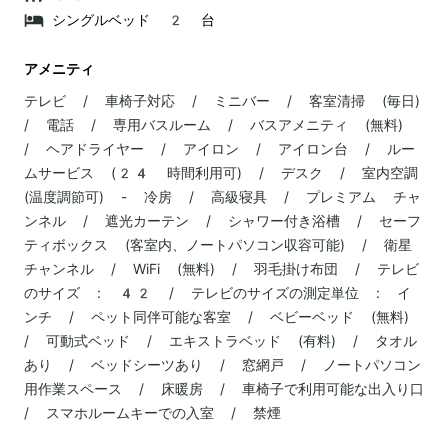
シングルベッド 2 台
アメニティ
テレビ / 車椅子対応 / ミニバー / 客室清掃 (毎日)
/ 電話 / 専用バスルーム / バスアメニティ (無料)
/ ヘアドライヤー / アイロン / アイロン台 / ルー
ムサービス (24 時間利用可) / デスク / 室内空調
(温度調節可) - 冷房 / 高級寝具 / プレミアム チャ
ンネル / 遮光カーテン / シャワー付き浴槽 / セーフ
ティボックス (客室内、ノートパソコン収容可能) / 衛星
チャンネル / WiFi (無料) / 羽毛掛け布団 / テレビ
のサイズ : 42 / テレビのサイズの測定単位 : イ
ンチ / ペット同伴可能な客室 / ベビーベッド (無料)
/ 可動式ベッド / エキストラベッド (有料) / タオル
あり / ベッドシーツあり / 窓網戸 / ノートパソコン
用作業スペース / 床暖房 / 車椅子で利用可能な出入り口
/ スマホルームキーでの入室 / 禁煙