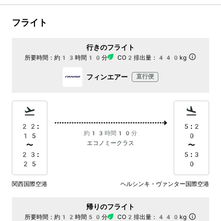
フライト
行きのフライト
所要時間：
約13時間10分
CO2排出量：
440kg
フィンエアー
直行便
22:
5:2
約13時間10分
15
0
エコノミークラス
〜
〜
23:
5:3
25
0
関西国際空港
ヘルシンキ・ヴァンター国際空港
帰りのフライト
所要時間：
約12時間50分
CO2排出量：
440kg