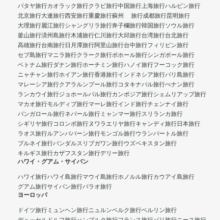
パタヤ旅行
カオラック旅行
クラビ旅行
中国旅行
上海旅行
ハルビン旅行
北京旅行
大連旅行
西安旅行
重慶旅行
蘇州 旅行
成都旅行
昆明旅行
大理旅行
麗江旅行
シャングリラ旅行
奔子欄旅行
韓国旅行
ソウル旅行
釜山旅行
済州島旅行
木浦旅行
仁川旅行
大邱旅行
台湾旅行
台北旅行
高雄旅行
台南旅行
日月潭旅行
阿里山旅行
台中旅行
フィリピン旅行
セブ島旅行
マニラ旅行
クラーク旅行
ボホール旅行
シンガポール旅行
ベトナム旅行
ダナン旅行
ホーチミン旅行
ハノイ旅行
フーコック旅行
ニャチャン旅行
ホイアン旅行
香港旅行
インドネシア旅行
バリ島旅行
マレーシア旅行
クアラルンプール旅行
コタキナバル旅行
ぺナン旅行
ランカウイ旅行
ジョホールバル旅行
カンボジア旅行
シェムリアップ旅行
マカオ旅行
モルディブ旅行
マーレ旅行
インド旅行
チェンナイ旅行
バンガロール旅行
ネパール旅行
ミャンマー旅行
スリランカ旅行
シギリヤ旅行
コロンボ旅行
ヌワラエリヤ旅行
キャンディ旅行
日本旅行
ラオス旅行
ルアンパバーン旅行
モンゴル旅行
ウランバートル旅行
ブルネイ旅行
バンダルスリブガワン旅行
ウズベキスタン旅行
キルギス旅行
カザフスタン旅行
デリー旅行
ハワイ・グアム・サイパン
ハワイ旅行
ハワイ島旅行
マウイ島旅行
ホノルル旅行
カウアイ島旅行
グアム旅行
サイパン旅行
パラオ旅行
ヨーロッパ
ドイツ旅行
ミュンヘン旅行
ニュルンベルク旅行
ベルリン旅行