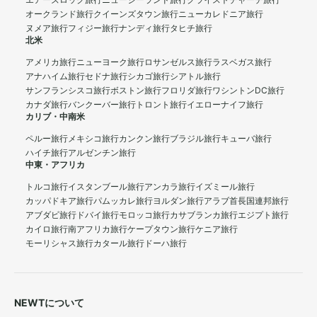
エアーズロック旅行
ニュージーランド旅行
クライストチャーチ旅行
オークランド旅行
クイーンズタウン旅行
ニューカレドニア旅行
ヌメア旅行
フィジー旅行
ナンディ旅行
タヒチ旅行
北米
アメリカ旅行
ニューヨーク旅行
ロサンゼルス旅行
ラスベガス旅行
アナハイム旅行
セドナ旅行
シカゴ旅行
シアトル旅行
サンフランシスコ旅行
ボストン旅行
フロリダ旅行
ワシントンDC旅行
カナダ旅行
バンクーバー旅行
トロント旅行
イエローナイフ旅行
カリブ・中南米
ペルー旅行
メキシコ旅行
カンクン旅行
ブラジル旅行
キューバ旅行
ハイチ旅行
アルゼンチン旅行
中東・アフリカ
トルコ旅行
イスタンブール旅行
アンカラ旅行
イズミール旅行
カッパドキア旅行
パムッカレ旅行
ヨルダン旅行
アラブ首長国連邦旅行
アブダビ旅行
ドバイ旅行
モロッコ旅行
カサブランカ旅行
エジプト旅行
カイロ旅行
南アフリカ旅行
ケープタウン旅行
ケニア旅行
モーリシャス旅行
カタール旅行
ドーハ旅行
NEWTについて