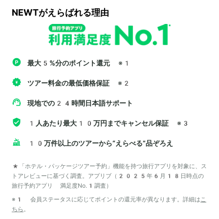
NEWTがえらばれる理由
最大5%分のポイント還元
※1
ツアー料金の最低価格保証
※2
現地での24時間日本語サポート
1人あたり最大10万円までキャンセル保証
※3
10万件以上のツアーから“えらべる”品ぞろえ
*「ホテル・パッケージツアー予約」機能を持つ旅行アプリを対象に、ス
トアレビューに基づく調査。アプリブ（2025年6月18日時点の
旅行予約アプリ 満足度No.1調査）
※1 会員ステータスに応じてポイントの還元率が異なります。詳細は
こ
ちら
。