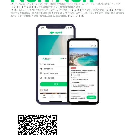
*1「ホテル・パッケージツアー予約」機能を持つ旅行アプリを対象に、ストアレビューに基づく調査。アプリブ
（2025年6月18日時点の旅行予約アプリ利用満足度No.1調査）
*2「品揃え」＝個人向け海外パッケージ数。アプリブ調べ（2026年1月）。観光庁発表「2024年度主
要旅行業者取扱状況」海外旅行取扱額上位4社含む計7サイトの公式サイト上のプラン数を集計・比較。海外旅行取り
扱いパッケージ数No.1調査：https://app-liv.jp/articles/155712/