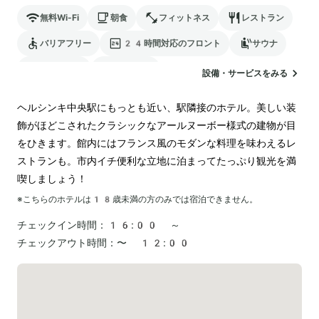
無料Wi-Fi
朝食
フィットネス
レストラン
バリアフリー
24時間対応のフロント
サウナ
ランドリー
ペットOK
設備・サービスをみる
ヘルシンキ中央駅にもっとも近い、駅隣接のホテル。美しい装
飾がほどこされたクラシックなアールヌーボー様式の建物が目
をひきます。館内にはフランス風のモダンな料理を味わえるレ
ストランも。市内イチ便利な立地に泊まってたっぷり観光を満
喫しましょう！
※こちらのホテルは
18
歳未満の方のみでは宿泊できません。
チェックイン時間：
16:00 ～
チェックアウト時間：
〜 12:00