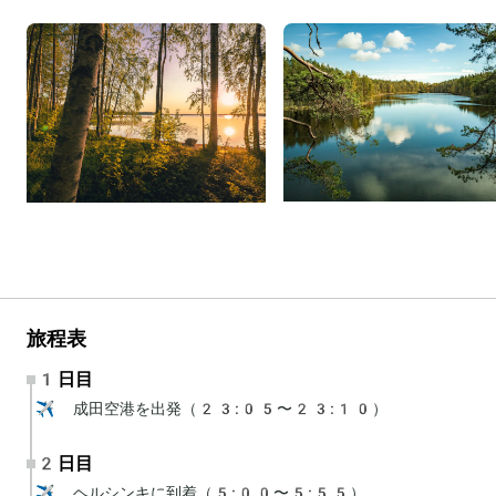
旅程表
1日目
✈️ 成田空港を出発（23:05〜23:10）
2日目
✈️ ヘルシンキに到着（5:00〜5:55）
