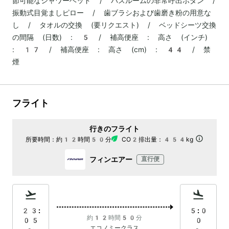
節可能なシャワーヘッド / バスルームの非常呼出ボダン /
振動式目覚ましピロー / 歯ブラシおよび歯磨き粉の用意な
し / タオルの交換 (要リクエスト) / ベッドシーツ交換
の間隔 (日数) : 5 / 補高便座 : 高さ (インチ)
: 17 / 補高便座 : 高さ (cm) : 44 / 禁
煙
フライト
行きのフライト
所要時間：
約12時間50分
CO2排出量：
454kg
フィンエアー
直行便
23:
5:0
約12時間50分
05
0
エコノミークラス