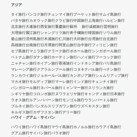
アジア
タイ旅行
バンコク旅行
チェンマイ旅行
プーケット旅行
サムイ島旅行
パタヤ旅行
カオラック旅行
クラビ旅行
中国旅行
上海旅行
ハルビン旅行
北京旅行
大連旅行
西安旅行
重慶旅行
蘇州 旅行
成都旅行
昆明旅行
大理旅行
麗江旅行
シャングリラ旅行
奔子欄旅行
韓国旅行
ソウル旅行
釜山旅行
済州島旅行
木浦旅行
仁川旅行
大邱旅行
台湾旅行
台北旅行
高雄旅行
台南旅行
日月潭旅行
阿里山旅行
台中旅行
フィリピン旅行
セブ島旅行
マニラ旅行
クラーク旅行
ボホール旅行
シンガポール旅行
ベトナム旅行
ダナン旅行
ホーチミン旅行
ハノイ旅行
フーコック旅行
ニャチャン旅行
ホイアン旅行
香港旅行
インドネシア旅行
バリ島旅行
マレーシア旅行
クアラルンプール旅行
コタキナバル旅行
ぺナン旅行
ランカウイ旅行
ジョホールバル旅行
カンボジア旅行
シェムリアップ旅行
マカオ旅行
モルディブ旅行
マーレ旅行
インド旅行
チェンナイ旅行
バンガロール旅行
ネパール旅行
ミャンマー旅行
スリランカ旅行
シギリヤ旅行
コロンボ旅行
ヌワラエリヤ旅行
キャンディ旅行
日本旅行
ラオス旅行
ルアンパバーン旅行
モンゴル旅行
ウランバートル旅行
ブルネイ旅行
バンダルスリブガワン旅行
ウズベキスタン旅行
キルギス旅行
カザフスタン旅行
デリー旅行
ハワイ・グアム・サイパン
ハワイ旅行
ハワイ島旅行
マウイ島旅行
ホノルル旅行
カウアイ島旅行
グアム旅行
サイパン旅行
パラオ旅行