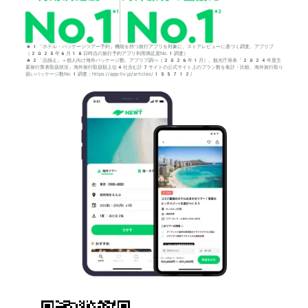
*1「ホテル・パッケージツアー予約」機能を持つ旅行アプリを対象に、ストアレビューに基づく調査。アプリブ
（2025年6月18日時点の旅行予約アプリ利用満足度No.1調査）
*2「品揃え」＝個人向け海外パッケージ数。アプリブ調べ（2026年1月）。観光庁発表「2024年度主
要旅行業者取扱状況」海外旅行取扱額上位4社含む計7サイトの公式サイト上のプラン数を集計・比較。海外旅行取り
扱いパッケージ数No.1調査：https://app-liv.jp/articles/155712/