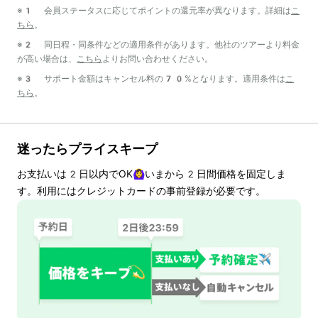
※1 会員ステータスに応じてポイントの還元率が異なります。詳細は
こ
ちら
。
※2 同日程・同条件などの適用条件があります。他社のツアーより料金
が高い場合は、
こちら
よりお問い合わせください。
※3 サポート金額はキャンセル料の70%となります。適用条件は
こ
ちら
。
迷ったらプライスキープ
お支払いは
2
日以内でOK🙆‍♀️いまから
2
日間価格を固定しま
す。利用にはクレジットカードの事前登録が必要です。