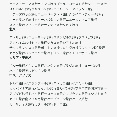
オーストラリア旅行
ケアンズ旅行
ゴールドコースト旅行
シドニー旅行
メルボルン旅行
ブリスベン旅行
ハミルトン・アイランド旅行
エアーズロック旅行
ニュージーランド旅行
クライストチャーチ旅行
オークランド旅行
クイーンズタウン旅行
ニューカレドニア旅行
ヌメア旅行
フィジー旅行
ナンディ旅行
タヒチ旅行
北米
アメリカ旅行
ニューヨーク旅行
ロサンゼルス旅行
ラスベガス旅行
アナハイム旅行
セドナ旅行
シカゴ旅行
シアトル旅行
サンフランシスコ旅行
ボストン旅行
フロリダ旅行
ワシントンDC旅行
カナダ旅行
バンクーバー旅行
トロント旅行
イエローナイフ旅行
カリブ・中南米
ペルー旅行
メキシコ旅行
カンクン旅行
ブラジル旅行
キューバ旅行
ハイチ旅行
アルゼンチン旅行
中東・アフリカ
トルコ旅行
イスタンブール旅行
アンカラ旅行
イズミール旅行
カッパドキア旅行
パムッカレ旅行
ヨルダン旅行
アラブ首長国連邦旅行
アブダビ旅行
ドバイ旅行
モロッコ旅行
カサブランカ旅行
エジプト旅行
カイロ旅行
南アフリカ旅行
ケープタウン旅行
ケニア旅行
モーリシャス旅行
カタール旅行
ドーハ旅行