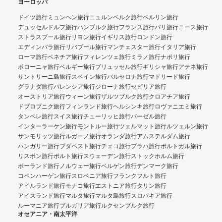
ヨーロッパ
ドイツ旅行
ミュンヘン旅行
ニュルンベルク旅行
ベルリン旅行
デュッセルドルフ旅行
ハンブルク旅行
フランス旅行
パリ旅行
ニース旅行
ストラスブール旅行
リヨン旅行
イギリス旅行
ロンドン旅行
エディンバラ旅行
リバプール旅行
マンチェスター旅行
イタリア旅行
ローマ旅行
ベネチア旅行
フィレンツェ旅行
ミラノ旅行
ナポリ旅行
ボローニャ旅行
ベルギー旅行
ブリュッセル旅行
ギリシャ旅行
アテネ旅行
サントリーニ島旅行
スペイン旅行
バルセロナ旅行
マドリード旅行
グラナダ旅行
バレンシア旅行
ジローナ旅行
セビリア旅行
オーストリア旅行
ウィーン旅行
ザルツブルク旅行
クロアチア旅行
ドブロブニク旅行
フィンランド旅行
ヘルシンキ旅行
ロヴァニエミ旅行
タンペレ旅行
スイス旅行
チューリッヒ旅行
バーゼル旅行
インターラーケン旅行
モントルー旅行
ツェルマット旅行
ルツェルン旅行
サンモリッツ旅行
ルガーノ旅行
オランダ旅行
アムステルダム旅行
ハンガリー旅行
ブダペスト旅行
チェコ旅行
プラハ旅行
ポルトガル旅行
リスボン旅行
ポルト旅行
スウェーデン旅行
ストックホルム旅行
ポーランド旅行
ノルウェー旅行
ベルゲン旅行
デンマーク旅行
コペンハーゲン旅行
スロベニア旅行
フランクフルト旅行
アイルランド旅行
モナコ旅行
エストニア旅行
タリン旅行
アイスランド旅行
マルタ旅行
マルタ島旅行
スロバキア旅行
ルーマニア旅行
ブルガリア旅行
ルクセンブルク旅行
オセアニア・南太平洋