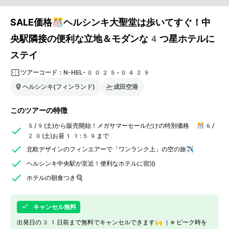
SALE価格🎊ヘルシンキ大聖堂は歩いてすぐ！中
央駅隣接の便利な立地＆モダンな4つ星ホテルに
ステイ
ツアーコード：
N-HEL-0025-0429
ヘルシンキ(フィンランド)
成田空港
このツアーの特徴
5/9(土)から販売開始！メガサマーセールだけの特別価格 🎊6/
20(土)お昼11:59まで
北欧デザインのフィンエアーで「ワンランク上」の空の旅✈️
ヘルシンキ中央駅が至近！便利なホテルに宿泊
ホテルの朝食つき🍳
キャンセル無料
出発日の31日前まで無料でキャンセルできます🙌（*ピーク時を