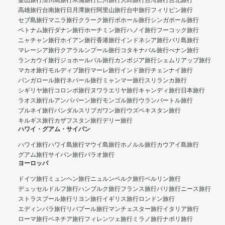
釜山旅行
済州島旅行
木浦旅行
仁川旅行
大邱旅行
台湾旅行
台北旅行
高雄旅行
台南旅行
日月潭旅行
阿里山旅行
台中旅行
フィリピン旅行
セブ島旅行
マニラ旅行
クラーク旅行
ボホール旅行
シンガポール旅行
ベトナム旅行
ダナン旅行
ホーチミン旅行
ハノイ旅行
フーコック旅行
ニャチャン旅行
ホイアン旅行
香港旅行
インドネシア旅行
バリ島旅行
マレーシア旅行
クアラルンプール旅行
コタキナバル旅行
ぺナン旅行
ランカウイ旅行
ジョホールバル旅行
カンボジア旅行
シェムリアップ旅行
マカオ旅行
モルディブ旅行
マーレ旅行
インド旅行
チェンナイ旅行
バンガロール旅行
ネパール旅行
ミャンマー旅行
スリランカ旅行
シギリヤ旅行
コロンボ旅行
ヌワラエリヤ旅行
キャンディ旅行
日本旅行
ラオス旅行
ルアンパバーン旅行
モンゴル旅行
ウランバートル旅行
ブルネイ旅行
バンダルスリブガワン旅行
ウズベキスタン旅行
キルギス旅行
カザフスタン旅行
デリー旅行
ハワイ・グアム・サイパン
ハワイ旅行
ハワイ島旅行
マウイ島旅行
ホノルル旅行
カウアイ島旅行
グアム旅行
サイパン旅行
パラオ旅行
ヨーロッパ
ドイツ旅行
ミュンヘン旅行
ニュルンベルク旅行
ベルリン旅行
デュッセルドルフ旅行
ハンブルク旅行
フランス旅行
パリ旅行
ニース旅行
ストラスブール旅行
リヨン旅行
イギリス旅行
ロンドン旅行
エディンバラ旅行
リバプール旅行
マンチェスター旅行
イタリア旅行
ローマ旅行
ベネチア旅行
フィレンツェ旅行
ミラノ旅行
ナポリ旅行