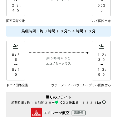
〜
〜
23:
5:2
45
5
関西国際空港
ドバイ国際空港
乗継時間
：
約3時間10分〜4時間10分
8:3
12:
約6時間40分
5
30
エコノミークラス
〜
〜
8:4
13:
0
00
ドバイ国際空港
ヴァーツラフ・ハヴェル・プラハ国際空港
帰りのフライト
所要時間：
約18時間20分
CO2排出量：
1321kg
エミレーツ航空
乗継便