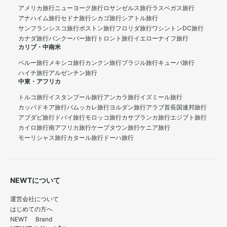
アメリカ旅行
ニューヨーク旅行
ロサンゼルス旅行
ラスベガス旅行
アナハイム旅行
セドナ旅行
シカゴ旅行
シアトル旅行
サンフランシスコ旅行
ボストン旅行
フロリダ旅行
ワシントンDC旅行
カナダ旅行
バンクーバー旅行
トロント旅行
イエローナイフ旅行
カリブ・中南米
ペルー旅行
メキシコ旅行
カンクン旅行
ブラジル旅行
キューバ旅行
ハイチ旅行
アルゼンチン旅行
中東・アフリカ
トルコ旅行
イスタンブール旅行
アンカラ旅行
イズミール旅行
カッパドキア旅行
パムッカレ旅行
ヨルダン旅行
アラブ首長国連邦旅行
アブダビ旅行
ドバイ旅行
モロッコ旅行
カサブランカ旅行
エジプト旅行
カイロ旅行
南アフリカ旅行
ケープタウン旅行
ケニア旅行
モーリシャス旅行
カタール旅行
ドーハ旅行
NEWTについて
運営会社について
はじめての方へ
NEWT Brand