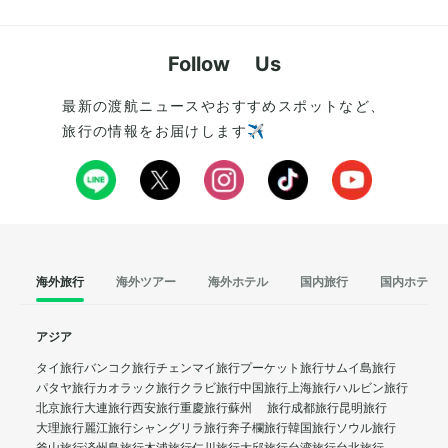
Follow Us
最新の渡航ニュースやおすすめスポットなど、
旅行の情報をお届けします✈️
海外旅行
海外ツアー
海外ホテル
国内旅行
国内ホテル
アジア
タイ旅行
バンコク旅行
チェンマイ旅行
プーケット旅行
サムイ島旅行
パタヤ旅行
カオラック旅行
クラビ旅行
中国旅行
上海旅行
ハルビン旅行
北京旅行
大連旅行
西安旅行
重慶旅行
蘇州 旅行
成都旅行
昆明旅行
大理旅行
麗江旅行
シャングリラ旅行
奔子欄旅行
韓国旅行
ソウル旅行