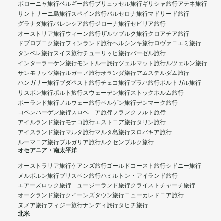
ボローニャ旅行
ベルギー旅行
ブリュッセル旅行
ギリシャ旅行
アテネ旅行
サントリーニ島旅行
スペイン旅行
バルセロナ旅行
マドリード旅行
グラナダ旅行
バレンシア旅行
ジローナ旅行
セビリア旅行
オーストリア旅行
ウィーン旅行
ザルツブルク旅行
クロアチア旅行
ドブロブニク旅行
フィンランド旅行
ヘルシンキ旅行
ロヴァニエミ旅行
タンペレ旅行
スイス旅行
チューリッヒ旅行
バーゼル旅行
インターラーケン旅行
モントルー旅行
ツェルマット旅行
ルツェルン旅行
サンモリッツ旅行
ルガーノ旅行
オランダ旅行
アムステルダム旅行
ハンガリー旅行
ブダペスト旅行
チェコ旅行
プラハ旅行
ポルトガル旅行
リスボン旅行
ポルト旅行
スウェーデン旅行
ストックホルム旅行
ポーランド旅行
ノルウェー旅行
ベルゲン旅行
デンマーク旅行
コペンハーゲン旅行
スロベニア旅行
フランクフルト旅行
アイルランド旅行
モナコ旅行
エストニア旅行
タリン旅行
アイスランド旅行
マルタ旅行
マルタ島旅行
スロバキア旅行
ルーマニア旅行
ブルガリア旅行
ルクセンブルク旅行
オセアニア・南太平洋
オーストラリア旅行
ケアンズ旅行
ゴールドコースト旅行
シドニー旅行
メルボルン旅行
ブリスベン旅行
ハミルトン・アイランド旅行
エアーズロック旅行
ニュージーランド旅行
クライストチャーチ旅行
オークランド旅行
クイーンズタウン旅行
ニューカレドニア旅行
ヌメア旅行
フィジー旅行
ナンディ旅行
タヒチ旅行
北米