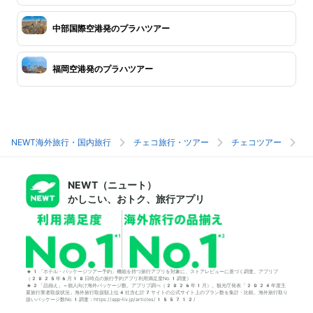
中部国際空港発のプラハツアー
福岡空港発のプラハツアー
NEWT海外旅行・国内旅行
チェコ旅行・ツアー
チェコツアー
プ
NEWT（ニュート）
かしこい、おトク、旅行アプリ
*1「ホテル・パッケージツアー予約」機能を持つ旅行アプリを対象に、ストアレビューに基づく調査。アプリブ
（2025年6月18日時点の旅行予約アプリ利用満足度No.1調査）
*2「品揃え」＝個人向け海外パッケージ数。アプリブ調べ（2026年1月）。観光庁発表「2024年度主
要旅行業者取扱状況」海外旅行取扱額上位4社含む計7サイトの公式サイト上のプラン数を集計・比較。海外旅行取り
扱いパッケージ数No.1調査：https://app-liv.jp/articles/155712/