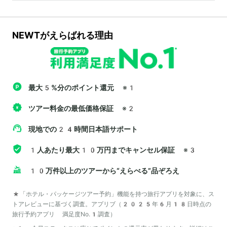
NEWTがえらばれる理由
最大5%分のポイント還元
※1
ツアー料金の最低価格保証
※2
現地での24時間日本語サポート
1人あたり最大10万円までキャンセル保証
※3
10万件以上のツアーから“えらべる”品ぞろえ
*「ホテル・パッケージツアー予約」機能を持つ旅行アプリを対象に、ス
トアレビューに基づく調査。アプリブ（2025年6月18日時点の
旅行予約アプリ 満足度No.1調査）