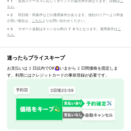
※1 会員ステータスに応じてポイントの還元率が異なります。詳細は
こ
ちら
。
※2 同日程・同条件などの適用条件があります。他社のツアーより料金
が高い場合は、
こちら
よりお問い合わせください。
※3 サポート金額はキャンセル料の70%となります。適用条件は
こ
ちら
。
迷ったらプライスキープ
お支払いは
2
日以内でOK🙆‍♀️いまから
2
日間価格を固定しま
す。利用にはクレジットカードの事前登録が必要です。