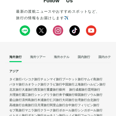
Follow Us
最新の渡航ニュースやおすすめスポットなど、
旅行の情報をお届けします✈️
海外旅行
海外ツアー
海外ホテル
国内旅行
国内ホテル
アジア
タイ旅行
バンコク旅行
チェンマイ旅行
プーケット旅行
サムイ島旅行
パタヤ旅行
カオラック旅行
クラビ旅行
中国旅行
上海旅行
ハルビン旅行
北京旅行
大連旅行
西安旅行
重慶旅行
蘇州 旅行
成都旅行
昆明旅行
大理旅行
麗江旅行
シャングリラ旅行
奔子欄旅行
韓国旅行
ソウル旅行
釜山旅行
済州島旅行
木浦旅行
仁川旅行
大邱旅行
台湾旅行
台北旅行
高雄旅行
台南旅行
日月潭旅行
阿里山旅行
台中旅行
フィリピン旅行
セブ島旅行
マニラ旅行
クラーク旅行
ボホール旅行
シンガポール旅行
ベトナム旅行
ダナン旅行
ホーチミン旅行
ハノイ旅行
フーコック旅行