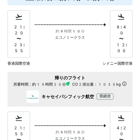
21:
8:4
約9時間10分
20
0
エコノミークラス
〜
〜
23:
12:
55
00
香港国際空港
シドニー国際空港
帰りのフライト
所要時間：
約19時間20分
CO2排出量：
1035kg
キャセイパシフィック航空
乗継便
21:
4:2
約9時間10分
55
0
エコノミークラス
〜
〜