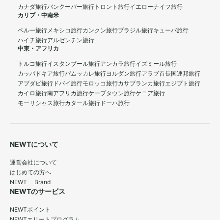
カナダ旅行
バンクーバー旅行
トロント旅行
イエローナイフ旅行
カリブ・中南米
ペルー旅行
メキシコ旅行
カンクン旅行
ブラジル旅行
キューバ旅行
ハイチ旅行
アルゼンチン旅行
中東・アフリカ
トルコ旅行
イスタンブール旅行
アンカラ旅行
イズミール旅行
カッパドキア旅行
パムッカレ旅行
ヨルダン旅行
アラブ首長国連邦旅行
アブダビ旅行
ドバイ旅行
モロッコ旅行
カサブランカ旅行
エジプト旅行
カイロ旅行
南アフリカ旅行
ケープタウン旅行
ケニア旅行
モーリシャス旅行
カタール旅行
ドーハ旅行
NEWTについて
運営会社について
はじめての方へ
NEWT Brand
NEWTのサービス
NEWTポイント
NEWTエリートプログラム