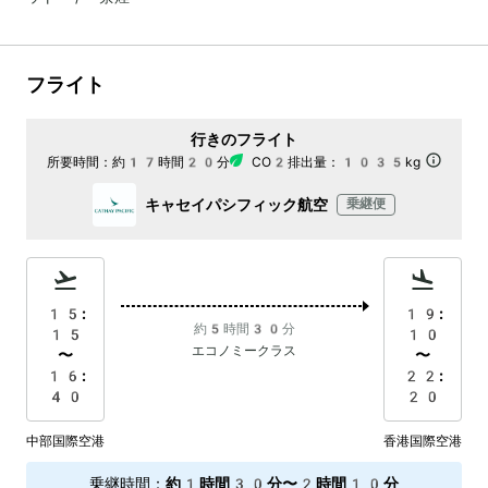
フライト
行きのフライト
所要時間：
約17時間20分
CO2排出量：
1035kg
キャセイパシフィック航空
乗継便
15:
19:
約5時間30分
15
10
エコノミークラス
〜
〜
16:
22:
40
20
中部国際空港
香港国際空港
乗継時間
：
約1時間30分〜2時間10分