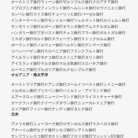
オーストリア旅行
ウィーン旅行
ザルツブルク旅行
クロアチア旅行
ドブロブニク旅行
フィンランド旅行
ヘルシンキ旅行
ロヴァニエミ旅行
タンペレ旅行
スイス旅行
チューリッヒ旅行
バーゼル旅行
インターラーケン旅行
モントルー旅行
ツェルマット旅行
ルツェルン旅行
サンモリッツ旅行
ルガーノ旅行
オランダ旅行
アムステルダム旅行
ハンガリー旅行
ブダペスト旅行
チェコ旅行
プラハ旅行
ポルトガル旅行
リスボン旅行
ポルト旅行
スウェーデン旅行
ストックホルム旅行
ポーランド旅行
ノルウェー旅行
ベルゲン旅行
デンマーク旅行
コペンハーゲン旅行
スロベニア旅行
フランクフルト旅行
アイルランド旅行
モナコ旅行
エストニア旅行
タリン旅行
アイスランド旅行
マルタ旅行
マルタ島旅行
スロバキア旅行
ルーマニア旅行
ブルガリア旅行
ルクセンブルク旅行
オセアニア・南太平洋
オーストラリア旅行
ケアンズ旅行
ゴールドコースト旅行
シドニー旅行
メルボルン旅行
ブリスベン旅行
ハミルトン・アイランド旅行
エアーズロック旅行
ニュージーランド旅行
クライストチャーチ旅行
オークランド旅行
クイーンズタウン旅行
ニューカレドニア旅行
ヌメア旅行
フィジー旅行
ナンディ旅行
タヒチ旅行
北米
アメリカ旅行
ニューヨーク旅行
ロサンゼルス旅行
ラスベガス旅行
アナハイム旅行
セドナ旅行
シカゴ旅行
シアトル旅行
サンフランシスコ旅行
ボストン旅行
フロリダ旅行
ワシントンDC旅行