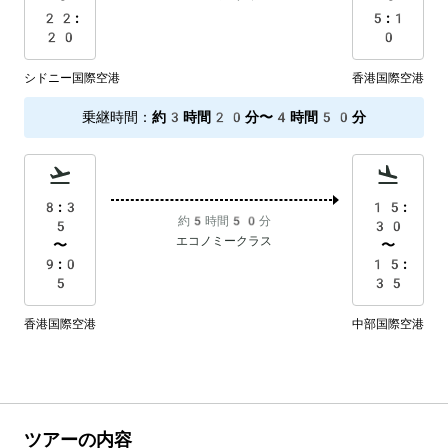
22:
5:1
20
0
シドニー国際空港
香港国際空港
乗継時間
：
約3時間20分〜4時間50分
8:3
15:
約5時間50分
5
30
エコノミークラス
〜
〜
9:0
15:
5
35
香港国際空港
中部国際空港
ツアーの内容