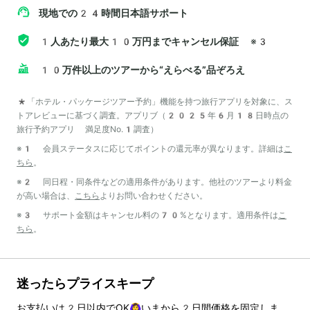
現地での24時間日本語サポート
1人あたり最大10万円までキャンセル保証
※3
10万件以上のツアーから“えらべる”品ぞろえ
*「ホテル・パッケージツアー予約」機能を持つ旅行アプリを対象に、ス
トアレビューに基づく調査。アプリブ（2025年6月18日時点の
旅行予約アプリ 満足度No.1調査）
※1 会員ステータスに応じてポイントの還元率が異なります。詳細は
こ
ちら
。
※2 同日程・同条件などの適用条件があります。他社のツアーより料金
が高い場合は、
こちら
よりお問い合わせください。
※3 サポート金額はキャンセル料の70%となります。適用条件は
こ
ちら
。
迷ったらプライスキープ
お支払いは
2
日以内でOK🙆‍♀️いまから
2
日間価格を固定しま