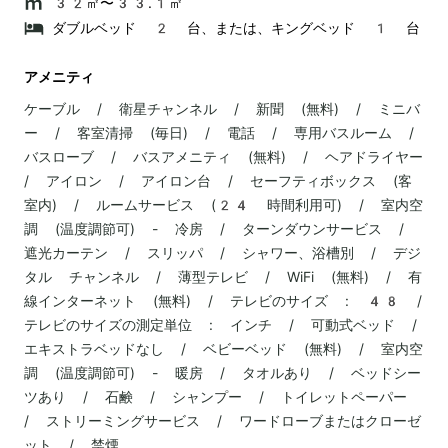
32㎡〜33.1㎡
ダブルベッド 2 台、または、キングベッド 1 台
アメニティ
ケーブル / 衛星チャンネル / 新聞 (無料) / ミニバ
ー / 客室清掃 (毎日) / 電話 / 専用バスルーム /
バスローブ / バスアメニティ (無料) / ヘアドライヤー
/ アイロン / アイロン台 / セーフティボックス (客
室内) / ルームサービス (24 時間利用可) / 室内空
調 (温度調節可) - 冷房 / ターンダウンサービス /
遮光カーテン / スリッパ / シャワー、浴槽別 / デジ
タル チャンネル / 薄型テレビ / WiFi (無料) / 有
線インターネット (無料) / テレビのサイズ : 48 /
テレビのサイズの測定単位 : インチ / 可動式ベッド /
エキストラベッドなし / ベビーベッド (無料) / 室内空
調 (温度調節可) - 暖房 / タオルあり / ベッドシー
ツあり / 石鹸 / シャンプー / トイレットペーパー
/ ストリーミングサービス / ワードローブまたはクローゼ
ット / 禁煙