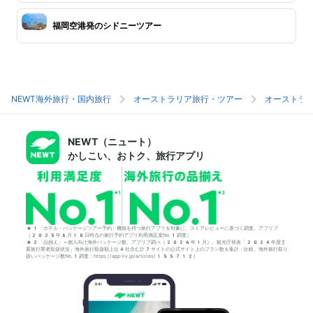
福岡空港発のシドニーツアー
NEWT海外旅行・国内旅行
オーストラリア旅行・ツアー
オーストラ
NEWT（ニュート）
かしこい、おトク、旅行アプリ
*1「ホテル・パッケージツアー予約」機能を持つ旅行アプリを対象に、ストアレビューに基づく調査。アプリブ
（2025年6月18日時点の旅行予約アプリ利用満足度No.1調査）
*2「品揃え」＝個人向け海外パッケージ数。アプリブ調べ（2026年1月）。観光庁発表「2024年度主
要旅行業者取扱状況」海外旅行取扱額上位4社含む計7サイトの公式サイト上のプラン数を集計・比較。海外旅行取り
扱いパッケージ数No.1調査：https://app-liv.jp/articles/155712/