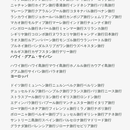
ニャチャン旅行
ホイアン旅行
香港旅行
インドネシア旅行
バリ島旅行
マレーシア旅行
クアラルンプール旅行
コタキナバル旅行
ぺナン旅行
ランカウイ旅行
ジョホールバル旅行
カンボジア旅行
シェムリアップ旅行
マカオ旅行
モルディブ旅行
マーレ旅行
インド旅行
チェンナイ旅行
バンガロール旅行
ネパール旅行
ミャンマー旅行
スリランカ旅行
シギリヤ旅行
コロンボ旅行
ヌワラエリヤ旅行
キャンディ旅行
日本旅行
ラオス旅行
ルアンパバーン旅行
モンゴル旅行
ウランバートル旅行
ブルネイ旅行
バンダルスリブガワン旅行
ウズベキスタン旅行
キルギス旅行
カザフスタン旅行
デリー旅行
ハワイ・グアム・サイパン
ハワイ旅行
ハワイ島旅行
マウイ島旅行
ホノルル旅行
カウアイ島旅行
グアム旅行
サイパン旅行
パラオ旅行
ヨーロッパ
ドイツ旅行
ミュンヘン旅行
ニュルンベルク旅行
ベルリン旅行
デュッセルドルフ旅行
ハンブルク旅行
フランス旅行
パリ旅行
ニース旅行
ストラスブール旅行
リヨン旅行
イギリス旅行
ロンドン旅行
エディンバラ旅行
リバプール旅行
マンチェスター旅行
イタリア旅行
ローマ旅行
ベネチア旅行
フィレンツェ旅行
ミラノ旅行
ナポリ旅行
ボローニャ旅行
ベルギー旅行
ブリュッセル旅行
ギリシャ旅行
アテネ旅行
サントリーニ島旅行
スペイン旅行
バルセロナ旅行
マドリード旅行
グラナダ旅行
バレンシア旅行
ジローナ旅行
セビリア旅行