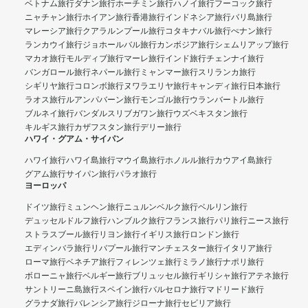
ベトナム旅行
ダナン旅行
ホーチミン旅行
ハノイ旅行
フーコック旅行
ニャチャン旅行
ホイアン旅行
香港旅行
インドネシア旅行
バリ島旅行
マレーシア旅行
クアラルンプール旅行
コタキナバル旅行
ぺナン旅行
ランカウイ旅行
ジョホールバル旅行
カンボジア旅行
シェムリアップ旅行
マカオ旅行
モルディブ旅行
マーレ旅行
インド旅行
チェンナイ旅行
バンガロール旅行
ネパール旅行
ミャンマー旅行
スリランカ旅行
シギリヤ旅行
コロンボ旅行
ヌワラエリヤ旅行
キャンディ旅行
日本旅行
ラオス旅行
ルアンパバーン旅行
モンゴル旅行
ウランバートル旅行
ブルネイ旅行
バンダルスリブガワン旅行
ウズベキスタン旅行
キルギス旅行
カザフスタン旅行
デリー旅行
ハワイ・グアム・サイパン
ハワイ旅行
ハワイ島旅行
マウイ島旅行
ホノルル旅行
カウアイ島旅行
グアム旅行
サイパン旅行
パラオ旅行
ヨーロッパ
ドイツ旅行
ミュンヘン旅行
ニュルンベルク旅行
ベルリン旅行
デュッセルドルフ旅行
ハンブルク旅行
フランス旅行
パリ旅行
ニース旅行
ストラスブール旅行
リヨン旅行
イギリス旅行
ロンドン旅行
エディンバラ旅行
リバプール旅行
マンチェスター旅行
イタリア旅行
ローマ旅行
ベネチア旅行
フィレンツェ旅行
ミラノ旅行
ナポリ旅行
ボローニャ旅行
ベルギー旅行
ブリュッセル旅行
ギリシャ旅行
アテネ旅行
サントリーニ島旅行
スペイン旅行
バルセロナ旅行
マドリード旅行
グラナダ旅行
バレンシア旅行
ジローナ旅行
セビリア旅行