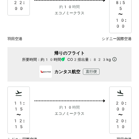
22:
8:5
約10時間
00
5
エコノミークラス
〜
10:
00
羽田空港
シドニー国際空港
帰りのフライト
所要時間：
約10時間
CO2排出量：
823kg
カンタス航空
直行便
11:
20:
約10時間
15
00
エコノミークラス
〜
〜
12:
20:
15
10