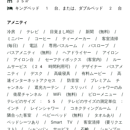
35㎡
キングベッド 1 台、または、ダブルベッド 2 台
アメニティ
冷房 / テレビ / 目覚まし時計 / 新聞 (無料) /
ミニバー / コーヒー / ティーメーカー / 客室清掃
(毎日) / 電話 / 専用バスルーム / バスローブ /
バスアメニティ (無料) / ヘアドライヤー / アイロン
/ アイロン台 / セーフティボックス (客室内) / ルー
ムサービス (24 時間利用可) / デザイナー バスアメ
ニティ / デスク / 高級寝具 / 有料ムービー / 高
速インターネットアクセス / 防音室 / プレミアム チ
ャンネル / 遮光カーテン / スリッパ / シャワーのみ
/ 衛星チャンネル / WiFi (無料) / ピローメニュー /
テレビのサイズ : 55 / テレビのサイズの測定単位 :
インチ / レインシャワー / コネクティングルーム /
隣合った客室 / ベビーベッド (無料) / タオルあり /
ベッドシーツあり / Smart TV / 客室清掃 (要リクエ
スト) / シャンパン サービス / 石鹸 / シャンプー