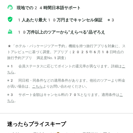
現地での24時間日本語サポート
1人あたり最大10万円までキャンセル保証
※3
10万件以上のツアーから“えらべる”品ぞろえ
*「ホテル・パッケージツアー予約」機能を持つ旅行アプリを対象に、ス
トアレビューに基づく調査。アプリブ（2025年6月18日時点の
旅行予約アプリ 満足度No.1調査）
※1 会員ステータスに応じてポイントの還元率が異なります。詳細は
こ
ちら
。
※2 同日程・同条件などの適用条件があります。他社のツアーより料金
が高い場合は、
こちら
よりお問い合わせください。
※3 サポート金額はキャンセル料の70%となります。適用条件は
こ
ちら
。
迷ったらプライスキープ