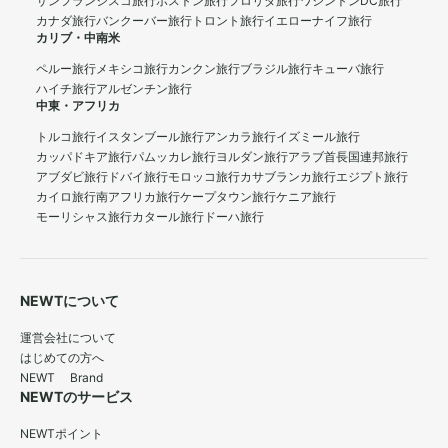
サンフランシスコ旅行
ボストン旅行
フロリダ旅行
ワシントンDC旅行
カナダ旅行
バンクーバー旅行
トロント旅行
イエローナイフ旅行
カリブ・中南米
ペルー旅行
メキシコ旅行
カンクン旅行
ブラジル旅行
キューバ旅行
ハイチ旅行
アルゼンチン旅行
中東・アフリカ
トルコ旅行
イスタンブール旅行
アンカラ旅行
イズミール旅行
カッパドキア旅行
パムッカレ旅行
ヨルダン旅行
アラブ首長国連邦旅行
アブダビ旅行
ドバイ旅行
モロッコ旅行
カサブランカ旅行
エジプト旅行
カイロ旅行
南アフリカ旅行
ケープタウン旅行
ケニア旅行
モーリシャス旅行
カタール旅行
ドーハ旅行
NEWTについて
運営会社について
はじめての方へ
NEWT Brand
NEWTのサービス
NEWTポイント