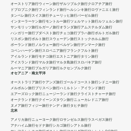
オーストリア旅行
ウィーン旅行
ザルツブルク旅行
クロアチア旅行
ドブロブニク旅行
フィンランド旅行
ヘルシンキ旅行
ロヴァニエミ旅行
タンペレ旅行
スイス旅行
チューリッヒ旅行
バーゼル旅行
インターラーケン旅行
モントルー旅行
ツェルマット旅行
ルツェルン旅行
サンモリッツ旅行
ルガーノ旅行
オランダ旅行
アムステルダム旅行
ハンガリー旅行
ブダペスト旅行
チェコ旅行
プラハ旅行
ポルトガル旅行
リスボン旅行
ポルト旅行
スウェーデン旅行
ストックホルム旅行
ポーランド旅行
ノルウェー旅行
ベルゲン旅行
デンマーク旅行
コペンハーゲン旅行
スロベニア旅行
フランクフルト旅行
アイルランド旅行
モナコ旅行
エストニア旅行
タリン旅行
アイスランド旅行
マルタ旅行
マルタ島旅行
スロバキア旅行
ルーマニア旅行
ブルガリア旅行
ルクセンブルク旅行
オセアニア・南太平洋
オーストラリア旅行
ケアンズ旅行
ゴールドコースト旅行
シドニー旅行
メルボルン旅行
ブリスベン旅行
ハミルトン・アイランド旅行
エアーズロック旅行
ニュージーランド旅行
クライストチャーチ旅行
オークランド旅行
クイーンズタウン旅行
ニューカレドニア旅行
ヌメア旅行
フィジー旅行
ナンディ旅行
タヒチ旅行
北米
アメリカ旅行
ニューヨーク旅行
ロサンゼルス旅行
ラスベガス旅行
アナハイム旅行
セドナ旅行
シカゴ旅行
シアトル旅行