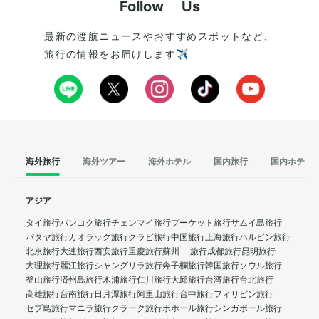
Follow Us
最新の渡航ニュースやおすすめスポットなど、
旅行の情報をお届けします✈️
海外旅行
海外ツアー
海外ホテル
国内旅行
国内ホテル
アジア
タイ旅行
バンコク旅行
チェンマイ旅行
プーケット旅行
サムイ島旅行
パタヤ旅行
カオラック旅行
クラビ旅行
中国旅行
上海旅行
ハルビン旅行
北京旅行
大連旅行
西安旅行
重慶旅行
蘇州 旅行
成都旅行
昆明旅行
大理旅行
麗江旅行
シャングリラ旅行
奔子欄旅行
韓国旅行
ソウル旅行
釜山旅行
済州島旅行
木浦旅行
仁川旅行
大邱旅行
台湾旅行
台北旅行
高雄旅行
台南旅行
日月潭旅行
阿里山旅行
台中旅行
フィリピン旅行
セブ島旅行
マニラ旅行
クラーク旅行
ボホール旅行
シンガポール旅行