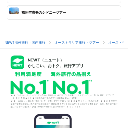
福岡空港発のシドニーツアー
NEWT海外旅行・国内旅行
オーストラリア旅行・ツアー
オーストラ
NEWT（ニュート）
かしこい、おトク、旅行アプリ
*1「ホテル・パッケージツアー予約」機能を持つ旅行アプリを対象に、ストアレビューに基づく調査。アプリブ
（2025年6月18日時点の旅行予約アプリ利用満足度No.1調査）
*2「品揃え」＝個人向け海外パッケージ数。アプリブ調べ（2026年1月）。観光庁発表「2024年度主
要旅行業者取扱状況」海外旅行取扱額上位4社含む計7サイトの公式サイト上のプラン数を集計・比較。海外旅行取り
扱いパッケージ数No.1調査：https://app-liv.jp/articles/155712/