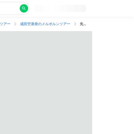
ツアー
成田空港発のメルボルンツアー
先着50組！SALE価格🎊ビクトリア国立美術館やフェデレーションスクエアが徒歩圏内のモダンなホテルに宿泊！