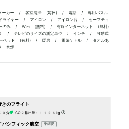
メーカー / 客室清掃 (毎日) / 電話 / 専用バスル
アドライヤー / アイロン / アイロン台 / セーフティ
のみ / WiFi (無料) / 有線インターネット (無料)
0 / テレビのサイズの測定単位 : インチ / 可動式
ーベッド (有料) / 暖房 / 電気ケトル / タオルあ
/ 禁煙
行きのフライト
50分
CO2排出量：
1126kg
イパシフィック航空
乗継便