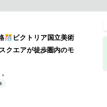
格🎊ビクトリア国立美術
スクエアが徒歩圏内のモ
36
港