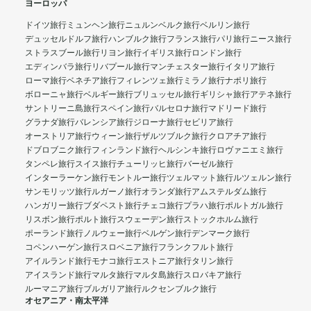
ヨーロッパ
ドイツ旅行
ミュンヘン旅行
ニュルンベルク旅行
ベルリン旅行
デュッセルドルフ旅行
ハンブルク旅行
フランス旅行
パリ旅行
ニース旅行
ストラスブール旅行
リヨン旅行
イギリス旅行
ロンドン旅行
エディンバラ旅行
リバプール旅行
マンチェスター旅行
イタリア旅行
ローマ旅行
ベネチア旅行
フィレンツェ旅行
ミラノ旅行
ナポリ旅行
ボローニャ旅行
ベルギー旅行
ブリュッセル旅行
ギリシャ旅行
アテネ旅行
サントリーニ島旅行
スペイン旅行
バルセロナ旅行
マドリード旅行
グラナダ旅行
バレンシア旅行
ジローナ旅行
セビリア旅行
オーストリア旅行
ウィーン旅行
ザルツブルク旅行
クロアチア旅行
ドブロブニク旅行
フィンランド旅行
ヘルシンキ旅行
ロヴァニエミ旅行
タンペレ旅行
スイス旅行
チューリッヒ旅行
バーゼル旅行
インターラーケン旅行
モントルー旅行
ツェルマット旅行
ルツェルン旅行
サンモリッツ旅行
ルガーノ旅行
オランダ旅行
アムステルダム旅行
ハンガリー旅行
ブダペスト旅行
チェコ旅行
プラハ旅行
ポルトガル旅行
リスボン旅行
ポルト旅行
スウェーデン旅行
ストックホルム旅行
ポーランド旅行
ノルウェー旅行
ベルゲン旅行
デンマーク旅行
コペンハーゲン旅行
スロベニア旅行
フランクフルト旅行
アイルランド旅行
モナコ旅行
エストニア旅行
タリン旅行
アイスランド旅行
マルタ旅行
マルタ島旅行
スロバキア旅行
ルーマニア旅行
ブルガリア旅行
ルクセンブルク旅行
オセアニア・南太平洋