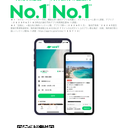
*1「ホテル・パッケージツアー予約」機能を持つ旅行アプリを対象に、ストアレビューに基づく調査。アプリブ
（2025年6月18日時点の旅行予約アプリ利用満足度No.1調査）
*2「品揃え」＝個人向け海外パッケージ数。アプリブ調べ（2026年1月）。観光庁発表「2024年度主
要旅行業者取扱状況」海外旅行取扱額上位4社含む計7サイトの公式サイト上のプラン数を集計・比較。海外旅行取り
扱いパッケージ数No.1調査：https://app-liv.jp/articles/155712/