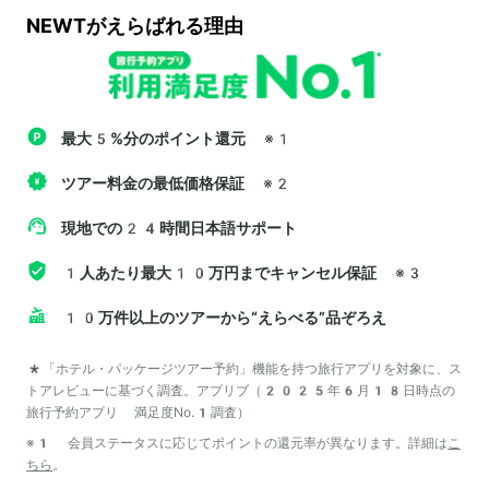
NEWTがえらばれる理由
最大5%分のポイント還元
※1
ツアー料金の最低価格保証
※2
現地での24時間日本語サポート
1人あたり最大10万円までキャンセル保証
※3
10万件以上のツアーから“えらべる”品ぞろえ
*「ホテル・パッケージツアー予約」機能を持つ旅行アプリを対象に、ス
トアレビューに基づく調査。アプリブ（2025年6月18日時点の
旅行予約アプリ 満足度No.1調査）
※1 会員ステータスに応じてポイントの還元率が異なります。詳細は
こ
ちら
。