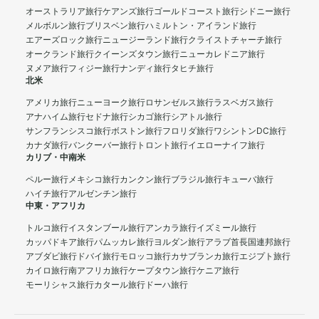
オーストラリア旅行
ケアンズ旅行
ゴールドコースト旅行
シドニー旅行
メルボルン旅行
ブリスベン旅行
ハミルトン・アイランド旅行
エアーズロック旅行
ニュージーランド旅行
クライストチャーチ旅行
オークランド旅行
クイーンズタウン旅行
ニューカレドニア旅行
ヌメア旅行
フィジー旅行
ナンディ旅行
タヒチ旅行
北米
アメリカ旅行
ニューヨーク旅行
ロサンゼルス旅行
ラスベガス旅行
アナハイム旅行
セドナ旅行
シカゴ旅行
シアトル旅行
サンフランシスコ旅行
ボストン旅行
フロリダ旅行
ワシントンDC旅行
カナダ旅行
バンクーバー旅行
トロント旅行
イエローナイフ旅行
カリブ・中南米
ペルー旅行
メキシコ旅行
カンクン旅行
ブラジル旅行
キューバ旅行
ハイチ旅行
アルゼンチン旅行
中東・アフリカ
トルコ旅行
イスタンブール旅行
アンカラ旅行
イズミール旅行
カッパドキア旅行
パムッカレ旅行
ヨルダン旅行
アラブ首長国連邦旅行
アブダビ旅行
ドバイ旅行
モロッコ旅行
カサブランカ旅行
エジプト旅行
カイロ旅行
南アフリカ旅行
ケープタウン旅行
ケニア旅行
モーリシャス旅行
カタール旅行
ドーハ旅行