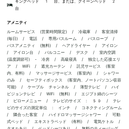
キングベッド 1 台、または、クイーンベッド 2
台
アメニティ
ルームサービス (営業時間限定) / 冷蔵庫 / 客室清掃
(毎日) / 電話 / 専用バスルーム / バスローブ /
バスアメニティ (無料) / ヘアドライヤー / アイロン
/ アイロン台 / バルコニー / デスク / 室内空調
(温度調節可) - 冷房 / 高級寝具 / 独立した応接エリ
ア / WiFi / 遮光カーテン / 託児サービス (客室
内、有料) / マッサージサービス (客室内) / シャワー
のみ / セーフティボックス (客室内、ノートパソコン収容
可能) / ケーブル チャンネル / 薄型テレビ / ハイ
ビジョンテレビ / WiFi (無料) / エジプト綿のシーツ
/ ピローメニュー / テレビのサイズ : 50 / テレ
ビのサイズの測定単位 : インチ / コネクティングルーム
/ 隣合った客室 / ハイドロマッサージシャワー / 可動
式ベッド / エキストラベッド (有料) / 電気ケトル /
タオルあり / ベッドシーツあり / 無料のティーバッグ