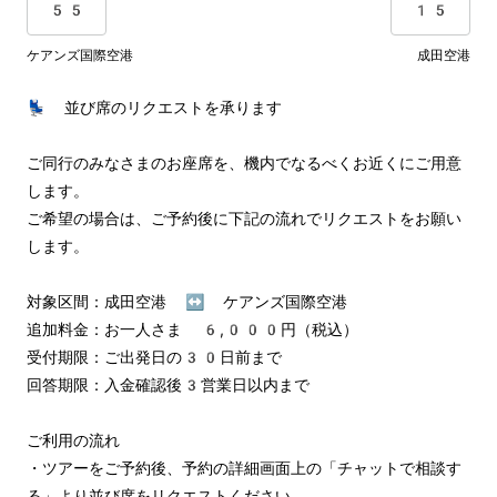
55
15
ケアンズ国際空港
成田空港
💺 並び席のリクエストを承ります

ご同行のみなさまのお座席を、機内でなるべくお近くにご用意
します。

ご希望の場合は、ご予約後に下記の流れでリクエストをお願い
します。

対象区間：成田空港 ↔︎ ケアンズ国際空港

追加料金：お一人さま 6,000円（税込）

受付期限：ご出発日の30日前まで

回答期限：入金確認後3営業日以内まで

ご利用の流れ

・ツアーをご予約後、予約の詳細画面上の「チャットで相談す
る」より並び席をリクエストください
