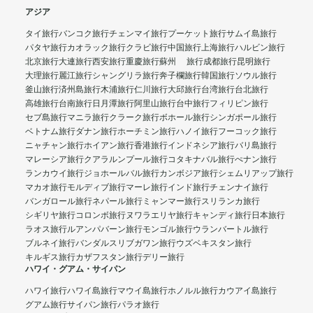
アジア
タイ旅行
バンコク旅行
チェンマイ旅行
プーケット旅行
サムイ島旅行
パタヤ旅行
カオラック旅行
クラビ旅行
中国旅行
上海旅行
ハルビン旅行
北京旅行
大連旅行
西安旅行
重慶旅行
蘇州 旅行
成都旅行
昆明旅行
大理旅行
麗江旅行
シャングリラ旅行
奔子欄旅行
韓国旅行
ソウル旅行
釜山旅行
済州島旅行
木浦旅行
仁川旅行
大邱旅行
台湾旅行
台北旅行
高雄旅行
台南旅行
日月潭旅行
阿里山旅行
台中旅行
フィリピン旅行
セブ島旅行
マニラ旅行
クラーク旅行
ボホール旅行
シンガポール旅行
ベトナム旅行
ダナン旅行
ホーチミン旅行
ハノイ旅行
フーコック旅行
ニャチャン旅行
ホイアン旅行
香港旅行
インドネシア旅行
バリ島旅行
マレーシア旅行
クアラルンプール旅行
コタキナバル旅行
ぺナン旅行
ランカウイ旅行
ジョホールバル旅行
カンボジア旅行
シェムリアップ旅行
マカオ旅行
モルディブ旅行
マーレ旅行
インド旅行
チェンナイ旅行
バンガロール旅行
ネパール旅行
ミャンマー旅行
スリランカ旅行
シギリヤ旅行
コロンボ旅行
ヌワラエリヤ旅行
キャンディ旅行
日本旅行
ラオス旅行
ルアンパバーン旅行
モンゴル旅行
ウランバートル旅行
ブルネイ旅行
バンダルスリブガワン旅行
ウズベキスタン旅行
キルギス旅行
カザフスタン旅行
デリー旅行
ハワイ・グアム・サイパン
ハワイ旅行
ハワイ島旅行
マウイ島旅行
ホノルル旅行
カウアイ島旅行
グアム旅行
サイパン旅行
パラオ旅行